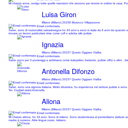
Mi chiamo anna, svolgo tutte quelle mansioni che servono per tenere in ordine la casa. Puliz
Luisa Giron
Milano (Milano) 20156 Musocco Villapizzone
Email confermata
Salve, sono di nazionalità salvadoregna ho 34 anni e sono in italia da 6 anni da quando so
trovare un lavoro particolare time come colf o adetta alle pulizie.
Ignazia
Milano (Milano) 20157 Quarto Oggiaro Vialba
Email confermata
Salve cerco per 3 pomeriggi a settimana come babysitter, badante, pulizie uffici o altro , dis
Antonella Difonzo
Milano (Milano) 20157 Quarto Oggiaro Vialba
Email confermata
Salve, sono una signora italiana. Molto dinamica, ho esperienza nel settore pulizie e sono 
Tel. Cordiali saluti Antonella
Aliona
Milano (Milano) 20157 Quarto Oggiaro Vialba
Email confermata
Mi chiamo aliona, ho 19 anni. Sono di milano. Sono studentessa al pomeridiano (istituto acc
madre è rumeno. Altre lingue:russo, italiano.