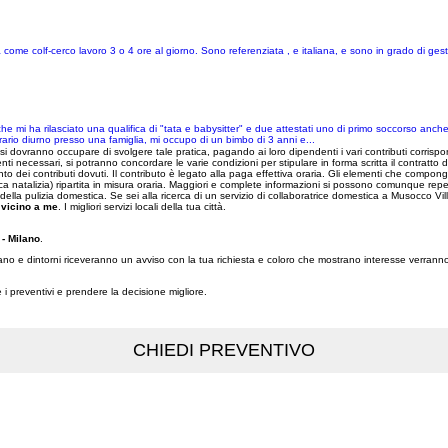
 come colf-cerco lavoro 3 o 4 ore al giorno. Sono referenziata , e italiana, e sono in grado di gesti
che mi ha rilasciato una qualifica di "tata e babysitter" e due attestati uno di primo soccorso anc
orario diurno presso una famiglia, mi occupo di un bimbo di 3 anni e...
 dovranno occupare di svolgere tale pratica, pagando ai loro dipendenti i vari contributi corrisponde
i necessari, si potranno concordare le varie condizioni per stipulare in forma scritta il contratto d
to dei contributi dovuti. Il contributo è legato alla paga effettiva oraria. Gli elementi che compongo
tifica natalizia) ripartita in misura oraria. Maggiori e complete informazioni si possono comunque re
re della pulizia domestica. Se sei alla ricerca di un servizio di collaboratrice domestica a Musocco
 vicino a me
. I migliori servizi locali della tua città.
- Milano
.
ilano e dintorni riceveranno un avviso con la tua richiesta e coloro che mostrano interesse verranno
re i preventivi e prendere la decisione migliore.