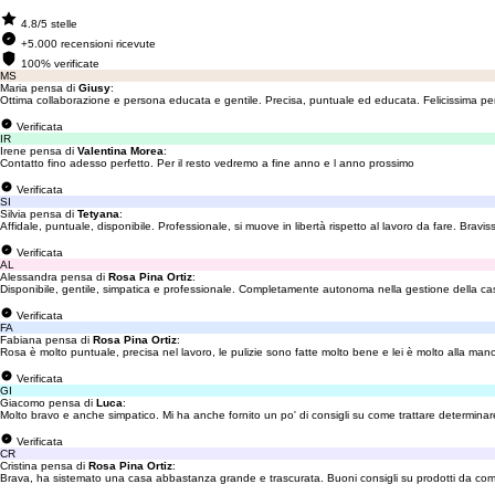
4.8/5 stelle
+5.000 recensioni ricevute
100% verificate
MS
Maria pensa di
Giusy
:
Ottima collaborazione e persona educata e gentile. Precisa, puntuale ed educata. Felicissima per
Verificata
IR
Irene pensa di
Valentina Morea
:
Contatto fino adesso perfetto. Per il resto vedremo a fine anno e l anno prossimo
Verificata
SI
Silvia pensa di
Tetyana
:
Affidale, puntuale, disponibile. Professionale, si muove in libertà rispetto al lavoro da fare. Bravi
Verificata
AL
Alessandra pensa di
Rosa Pina Ortiz
:
Disponibile, gentile, simpatica e professionale. Completamente autonoma nella gestione della casa 
Verificata
FA
Fabiana pensa di
Rosa Pina Ortiz
:
Rosa è molto puntuale, precisa nel lavoro, le pulizie sono fatte molto bene e lei è molto alla ma
Verificata
GI
Giacomo pensa di
Luca
:
Molto bravo e anche simpatico. Mi ha anche fornito un po' di consigli su come trattare determinare 
Verificata
CR
Cristina pensa di
Rosa Pina Ortiz
:
Brava, ha sistemato una casa abbastanza grande e trascurata. Buoni consigli su prodotti da com