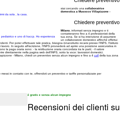
Chiedere preventivo
stai cercando una
collaboratrice
domestica a Musocco Villapizzone -
rmi da sola , la casa.
Chiedere preventivo
Milano
, informati senza impegno e ti
contatteranno fino a 4 professionisti della
he pediatrico e uno di haccp. Ho esperienza
tua zona. Se si ha intenzione di assumere
un collaboratore domestico affinché effettui
nti. Per poter effettuare tale pratica, bisogna innanzitutto recarsi presso l’INPS, l'Istituto
i lavoro. In seguito all'iscrizione, l'INPS provvederà ad aprire una posizione assicurativa in
no la paga oraria sono: - la retribuzione oraria concordata tra le parti; - il valore
perire direttamente nella pagina web dell’INPS, sotto la voce: lavoratori domestici.
 Villapizzone - Milano, chiedi un preventivo senza alcun impegno e fino a 4
colf
della tua zona
 messi in contatto con te, offrendoti un preventivo e tariffe personalizzate per
è gratis e senza alcun impegno
Recensioni dei clienti su