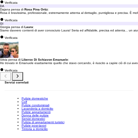
Verificata
DA
Dajana pensa di
Rosa Pina Ortiz
:
Rosa è bravissima, professionale, estremamente attenta al dettaglio, puntigliosa e precisa. È molto 
Verificata
GI
Giorgia pensa di
Laura
:
Siamo davvero contenti di aver conosciuto Laura! Seria ed affidabile, precisa ed attenta... un aiut
Verificata
Silvia pensa di
Liberox Di Schiavon Emanuele
:
Ho trovato in Emanuele esattamente quello che stavo cercando, è riuscito a capire ciò di cui av
Verificata
Servizi correlati
Pulizie domestiche
Colf
Pulizie condominiali
Lavanderia a domicilio
Pulizie appartamenti
Donna delle pulizie
Servizi domestici
Pulizia di appartamenti turistici
Pulizie post-lavori
Tintoria a domicilio