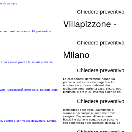
oro da sempre.
Chiedere preventivo
Villapizzone -
ani non autosufficiente. Mi piacerebbe
Chiedere preventivo
Milano
a tutto il mese poiché la scuola è chiusa
Chiedere preventivo
Le collaboratrici domestiche hanno un
prezzo o tariffa che varia dagli 8 ai 12
euro/ora circa. I servizi abituali che
realizzano sono: pulire la casa, stirare, ecc.
voro. Disponibilità immediata, patente auto.
Il numero di ore in cui lavorerà dipende dai
Chiedere preventivo
metri quadri della casa, dal numero di
stanze e dai compiti ausiliari che dovrà
svolgere. Disponiamo di fasce orarie
flessibili e siamo in contatto con persone
e, gentile e con voglio di lavorare. Lingua
con esperienza nelle mansioni di casa. Se