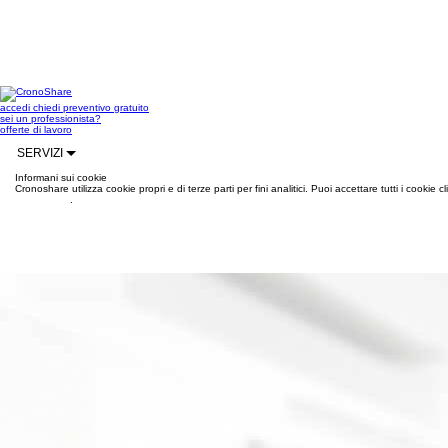
accedi
chiedi preventivo gratuito
sei un professionista?
offerte di lavoro
SERVIZI
Informani sui cookie
Cronoshare utilizza cookie propri e di terze parti per fini analitici. Puoi accettare tutti i cookie
informazioni
.