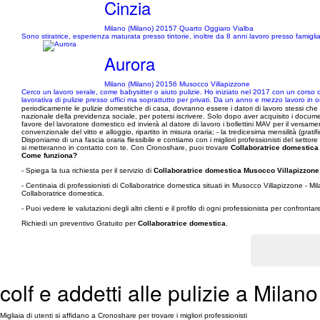
Cinzia
Milano (Milano) 20157 Quarto Oggiaro Vialba
Sono stiratrice, esperienza maturata presso tintorie, inoltre da 8 anni lavoro presso famiglia
Aurora
Milano (Milano) 20156 Musocco Villapizzone
Cerco un lavoro serale, come babysitter o aiuto pulizie. Ho iniziato nel 2017 con un corso 
lavorativa di pulizie presso uffici ma soprattutto per privati. Da un anno e mezzo lavoro in 
periodicamente le pulizie domestiche di casa, dovranno essere i datori di lavoro stessi che si
nazionale della previdenza sociale, per potersi iscrivere. Solo dopo aver acquisito i document
favore del lavoratore domestico ed invierà al datore di lavoro i bollettini MAV per il versamen
convenzionale del vitto e alloggio, ripartito in misura oraria; - la tredicesima mensilità (gra
Disponiamo di una fascia oraria flessibile e contiamo con i migliori professionisti del setto
si metteranno in contatto con te. Con Cronoshare, puoi trovare
Collaboratrice domestica
Come funziona?
- Spiega la tua richiesta per il servizio di
Collaboratrice domestica Musocco Villapizzone 
- Centinaia di professionisti di Collaboratrice domestica situati in Musocco Villapizzone - M
Collaboratrice domestica.
- Puoi vedere le valutazioni degli altri clienti e il profilo di ogni professionista per confronta
Richiedi un preventivo Gratuito per
Collaboratrice domestica
.
colf e addetti alle pulizie a Milano
Migliaia di utenti si affidano a Cronoshare per trovare i migliori professionisti