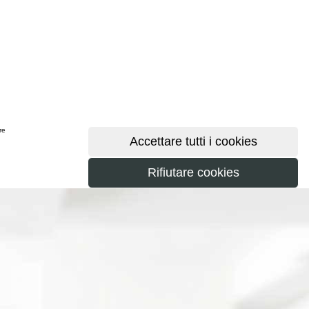
ere
maggiori