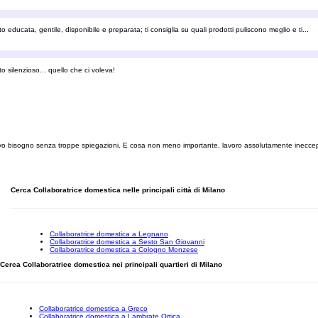
educata, gentile, disponibile e preparata; ti consiglia su quali prodotti puliscono meglio e ti...
o silenzioso... quello che ci voleva!
evo bisogno senza troppe spiegazioni. E cosa non meno importante, lavoro assolutamente ineccepi
Cerca Collaboratrice domestica nelle principali città di Milano
Collaboratrice domestica a Legnano
Collaboratrice domestica a Sesto San Giovanni
Collaboratrice domestica a Cologno Monzese
Cerca Collaboratrice domestica nei principali quartieri di Milano
Collaboratrice domestica a Greco
Collaboratrice domestica a Lambrate Ortica