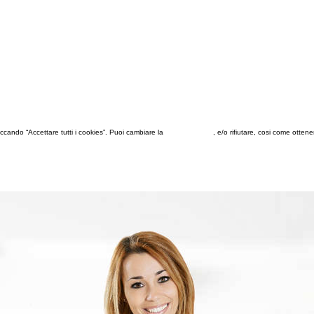
 cliccando “Accettare tutti i cookies”. Puoi cambiare la
configurazione
, e/o rifiutare, cosi come otten