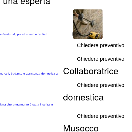
a una esperta
ofessionali, prezzi onesti e risultati
1/5
Chiedere preventivo
Chiedere preventivo
Collaboratrice
come colf, badante e assistenza domestica a
Chiedere preventivo
domestica
iana che attualmente è stata inserita in
Chiedere preventivo
Musocco