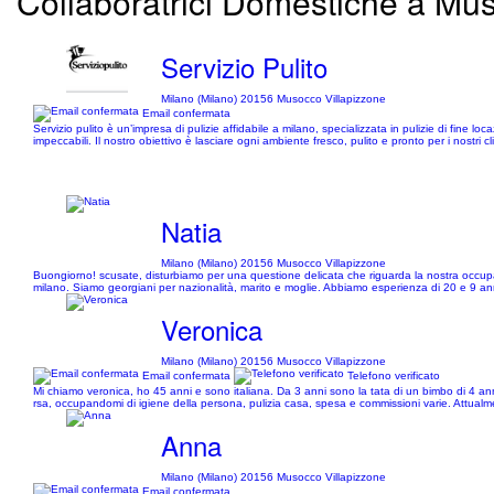
Collaboratrici Domestiche a Mus
Servizio Pulito
Milano (Milano) 20156 Musocco Villapizzone
Email confermata
Servizio pulito è un’impresa di pulizie affidabile a milano, specializzata in pulizie di fine lo
impeccabili. Il nostro obiettivo è lasciare ogni ambiente fresco, pulito e pronto per i nostri cli
Natia
Milano (Milano) 20156 Musocco Villapizzone
Buongiorno! scusate, disturbiamo per una questione delicata che riguarda la nostra occupaz
milano. Siamo georgiani per nazionalità, marito e moglie. Abbiamo esperienza di 20 e 9 anni in
Veronica
Milano (Milano) 20156 Musocco Villapizzone
Email confermata
Telefono verificato
Mi chiamo veronica, ho 45 anni e sono italiana. Da 3 anni sono la tata di un bimbo di 4 ann
rsa, occupandomi di igiene della persona, pulizia casa, spesa e commissioni varie. Attual
Anna
Milano (Milano) 20156 Musocco Villapizzone
Email confermata