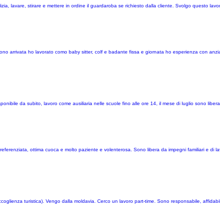
ia, lavare, stirare e mettere in ordine il guardaroba se richiesto dalla cliente. Svolgo questo lav
no arrivata ho lavorato como baby sitter, colf e badante fissa e giornata ho esperienza con anzi
ponibile da subito, lavoro come ausiliaria nelle scuole fino alle ore 14, il mese di luglio sono liber
referenziata, ottima cuoca e molto paziente e volenterosa. Sono libera da impegni familiari e di la
oglienza turistica). Vengo dalla moldavia. Cerco un lavoro part-time. Sono responsabile, affidabil