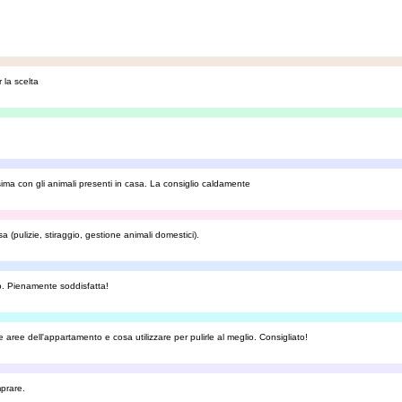
 la scelta
ssima con gli animali presenti in casa. La consiglio caldamente
(pulizie, stiraggio, gestione animali domestici).
no. Pienamente soddisfatta!
aree dell'appartamento e cosa utilizzare per pulirle al meglio. Consigliato!
prare.