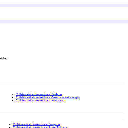
bile....
Collaboratrice domestica a Rodano
Collaboratrice domestica a Cernusco sul Naviglio
Collaboratrice domestica a Noverasco
Collaboratrice domestica a Dergano
Collaboratrice domestica a Porta Ticinese