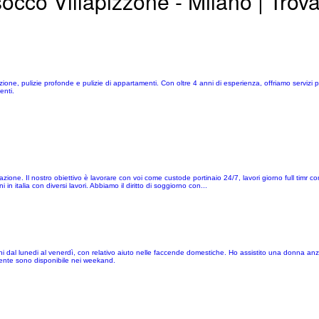
occo Villapizzone - Milano | Trov
cazione, pulizie profonde e pulizie di appartamenti. Con oltre 4 anni di esperienza, offriamo servizi pr
enti.
ione. Il nostro obiettivo è lavorare con voi come custode portinaio 24/7, lavori giorno full timr 
 italia con diversi lavori. Abbiamo il diritto di soggiorno con...
i dal lunedi al venerdì, con relativo aiuto nelle faccende domestiche. Ho assistito una donna anz
mente sono disponibile nei weekand.