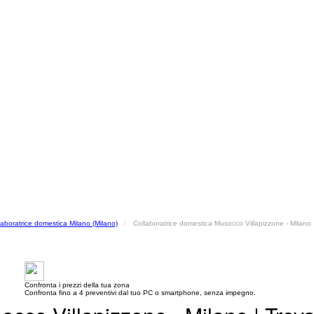
laboratrice domestica Milano (Milano)
Collaboratrice domestica Musocco Villapizzone - Milano
Confronta i prezzi della tua zona
Confronta fino a 4 preventivi dal tuo PC o smartphone, senza impegno.