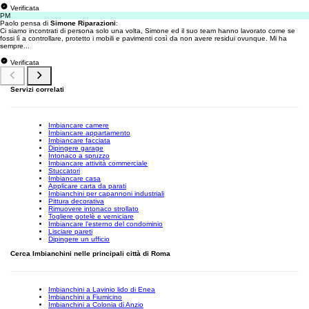
Verificata
PM
Paolo pensa di
Simone Riparazioni
:
Ci siamo incontrati di persona solo una volta, Simone ed il suo team hanno lavorato come se
fossi lì a controllare, protetto i mobili e pavimenti così da non avere residui ovunque. Mi ha
sempre...
Verificata
Servizi correlati
Imbiancare camere
Imbiancare appartamento
Imbiancare facciata
Dipingere garage
Intonaco a spruzzo
Imbiancare attività commerciale
Stuccatori
Imbiancare casa
Applicare carta da parati
Imbianchini per capannoni industriali
Pittura decorativa
Rimuovere intonaco strollato
Togliere gotelè e verniciare
Imbiancare l'esterno del condominio
Lisciare pareti
Dipingere un ufficio
Cerca Imbianchini nelle principali città di Roma
Imbianchini a Lavinio lido di Enea
Imbianchini a Fiumicino
Imbianchini a Colonia di Anzio