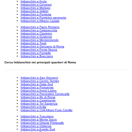
Imbianchini a Anzio
Imbianchini a Cerveteri
Imbianchini a Morlupo
Imbianchini a Velletri
Imbianchini a Pomezia
Imbianchini a Fiumicino aeroporto
Imbianchini a Albano Laziale
Imbianchini a Fiano Romano
Imbianchini a Civitavecchia
Imbianchini a Ciampino
Imbianchini a Guidonia
Imbianchini a Monterotondo
Imbianchini a Tivoli
Imbianchini a Genzano di Roma
Imbianchini a Fonte Nuova
Imbianchini a Formello
Imbianchini a Bracciano
Cerca Imbianchini nei principali quartieri di Roma
Imbianchini a San Giovanni
Imbianchini a Centro Termini
Imbianchini a Ostia Sud
Imbianchini a Portuense
Imbianchini a Appio-Latino
Imbianchini a Prenestino Centocelle
Imbianchini a Re di Roma
Imbianchini a Castelverde
Imbianchini a Tor Sapienza
Imbianchini a Acilia
Imbianchini a Colli Albani Furio Camillo
Imbianchini a Tuscolano
Imbianchini a Monte Sacro
Imbianchini a Ottavia Primavalle
Imbianchini a Ostiense
Imbianchini a Aurelio Sud