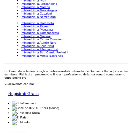
Imbianchini a Prati
Imbianchini a Alessandrino
Imbianchini a Morena
Imbianchini a Torre Angela
Imbianchini a Casalotti
Imbianchini a Nomentano
Imbianchini a Garbatella
Imbianchini a Pigneto
Imbianchini a Pietralata
Imbianchini a Torrespaccata
Imbianchini a Marconi
Imbianchini a Centro Colosseo
Imbianchini a Aurelio Nord
Imbianchini a Acilia Nord
Imbianchini a Tiburtino Sud
Imbianchini a San Camilo Forlanini
Imbianchini a Monte Sacro Alto
Su Cronoshare troverai i migliori professionisti di Imbianchini a Gordiani - Roma | Preventivi
su misura. Richiedi un preventivo e fino a 4 professionisti della tua zona ti contatteranno
entro poche ore.
Vuoi lavorare con noi?
Registrati Gratis