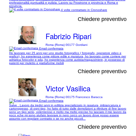
professionalità puntualità e pulizia. Lavoro su Frosinone e provincia e Roma e
provincia.
4 volte contrattato in Cronoshare
Chiedere preventivo
Fabrizio Ripari
Roma (Roma) 00177 Gordiani
Email confermata
Ho lavorato per 25 anni per uno studio fotografico ( fotografo, operatore video e
grafico), ho esperienza come pittore edile e muratura, ho lavorato come corriere per
adriatica fotocolor e sda, ho esperienza come autista/magazziniere, in possesso di
patenti per muletto e piattaforme mobili
Chiedere preventivo
Victor Vasilica
Roma (Roma) 00175 Francesco Baracca
Email confermata
Salve . Lavoro da tredici anni in edilizia specializzato in rasatura, imbiancatura e
cartonggesso, di ogni tipo, ho fatto di tutto dalle demolizioni a rifiniture di fine lavoro
sono un tipo serio, volenteroso e molto ma molto preciso ho lasciato il mio lavoro da
poco xche mi sono stufato lavorare in nero cerco un lavoro dove posso essere
assunto con regolare contratto o se no anche piccoli...
Chiedere preventivo