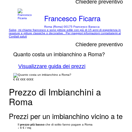
Chiedere preventivo
Francesco Ficarra
Roma (Roma) 00175 Francesco Baracca
Salve, mi chiamo francesco e sono pittore edile con più di 15 anni di esperienza in
rasature e pitture classiche o decorative.. Per maggiori informazioni contattatemi al
Cordiali saluti
Chiedere preventivo
Quanto costa un imbianchino a Roma?
Visualizzare guida dei prezzi
€
€€
€€€
€€€€
Prezzo di Imbianchini a
Roma
Prezzi per un imbianchino vicino a te
Il
prezzo più basso
che di solito fanno pagare a Roma
↓
6 €
/
mq