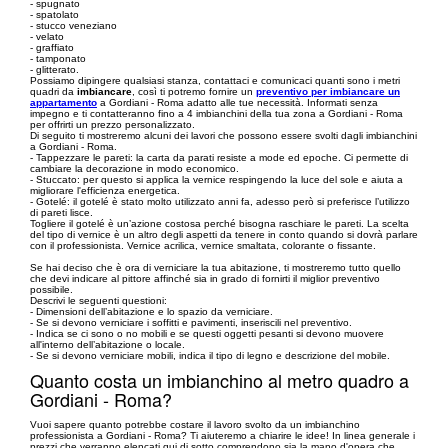
- spugnato
- spatolato
- stucco veneziano
- velato
- graffiato
- tamponato
- glitterato.
Possiamo dipingere qualsiasi stanza, contattaci e comunicaci quanti sono i metri
quadri da
imbiancare
, così ti potremo fornire un
preventivo per imbiancare un
appartamento
a Gordiani - Roma adatto alle tue necessità. Informati senza
impegno e ti contatteranno fino a 4 imbianchini della tua zona a Gordiani - Roma
per offrirti un prezzo personalizzato.
Di seguito ti mostreremo alcuni dei lavori che possono essere svolti dagli imbianchini
a Gordiani - Roma.
- Tappezzare le pareti: la carta da parati resiste a mode ed epoche. Ci permette di
cambiare la decorazione in modo economico.
- Stuccato: per questo si applica la vernice respingendo la luce del sole e aiuta a
migliorare l'efficienza energetica.
- Gotelé: il gotelé è stato molto utilizzato anni fa, adesso però si preferisce l’utilizzo
di pareti lisce.
Togliere il gotelé è un’azione costosa perché bisogna raschiare le pareti. La scelta
del tipo di vernice è un altro degli aspetti da tenere in conto quando si dovrà parlare
con il professionista. Vernice acrilica, vernice smaltata, colorante o fissante.
Se hai deciso che è ora di verniciare la tua abitazione, ti mostreremo tutto quello
che devi indicare al pittore affinché sia in grado di fornirti il miglior preventivo
possibile.
Descrivi le seguenti questioni:
- Dimensioni dell’abitazione e lo spazio da verniciare.
- Se si devono verniciare i soffitti e pavimenti, inseriscili nel preventivo.
- Indica se ci sono o no mobili e se questi oggetti pesanti si devono muovere
all'interno dell’abitazione o locale.
- Se si devono verniciare mobili, indica il tipo di legno e descrizione del mobile.
Quanto costa un imbianchino al metro quadro a
Gordiani - Roma?
Vuoi sapere quanto potrebbe costare il lavoro svolto da un imbianchino
professionista a Gordiani - Roma? Ti aiuteremo a chiarire le idee! In linea generale i
prezzi che verranno elencati qui di sotto comprendono sia la mano d'opera che