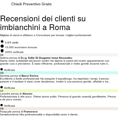
Chiedi Preventivo Gratis
Recensioni dei clienti su
imbianchini a Roma
Migliaia di utenti si affidano a Cronoshare per trovare i migliori professionisti
4.8/5 stelle
+5.000 recensioni ricevute
100% verificate
SE
Selena pensa di
D.r.g. Edile Di Dragomir Ionut Alexandru
:
Siamo molto soddisfatti del lavoro svolto! Ha dipinto le pareti del nostro appartamento con
grande cura e precisione. È stato efficiente, professionale e molto gentile durante tutto il...
Verificata
GE
Gemma pensa di
Bocci Enrico
:
Eccellente a livello professionale Ha eseguito il sopralluogo, ha rispettato i tempi, il prezzo
pattuito e il risultato è stato come desideravo. Inoltre è una persona gentile, affabile e ha...
Verificata
LE
Leandro pensa di
Alessio
:
Professionista è dire poco. Ottimo lavoro pulito. Persona di grande umanità gentilissimo. Prezzo
a dir poco onesto.
Verificata
PB
Pasquale pensa di
Francesco
:
Semplicemente Alta professionalità e disponibilità verso il cliente.