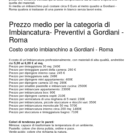
quella dei materiali.
In media un imbianchino può costare circa 6 Euro al metro quadro a Gordiani -
Roma qualora si trattasse di una parete in bianco senza lavori extra.
Prezzo medio per la categoria di
Imbiancatura- Preventivi a Gordiani -
Roma
Costo orario imbianchino a Gordiani - Roma
Il costo di un’imbiancatura professionalmente, con materiali di alta qualità, andrebbe
dai
5,00 ai 6,00 € al mq.
Prezzo per tinteggiatura 30 mq: 240€
Prezzo per tinteggiare pareti della camera: 260 €
Prezzo per dipingere interno casa: 245 €
Prezzo per tinteggiatura sala: 248€
Prezzo per dipingere mini appartamento: 400€
Prezzo per dipingere camera 10 mq: 290€
Prezzo per smaltire piastrelle e imbiancare cucina: 2500€
Prezzo per imbiancare appartamento: 2300€
Prezzo per imbiancatura box: 90€
Prezzo per dipingere camera ospiti: 210€
Prezzo per verniciatura di una ringhiera di 5 metri: 230€
Prezzo per imbiancatura, piccole stuccature e ritocchi vari: 350€
Prezzo per imbiancatura monolocale 50 mq: 570€
Prezzo per imbiancatura interno circa 200 mq: 1480€
Prezzo per stuccatura e tinteggiatura bagno: 710€
Colori di tendenza per le pareti
:
Mimosa: capace di trasformare la temperatura di un ambiente.
Pastello: colore che dona pulizia, ordine e pace.
Verde-acido: colore che richiama la natura.