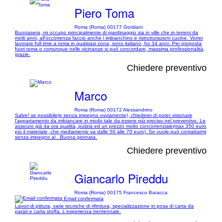
Piero Toma
Roma (Roma) 00177 Gordiani
Buonasera, mi occupo principalmente di giardinaggio sia in ville che in terreni da
molti anni, all'occorrenza faccio anche l imbianchino e ristrutturazioni cucine. Vorrei
lavorare full time a roma in qualsiasi zona, sono italiano, ho 34 anni. Per proposta
fuori roma o comunque nelle vicinanze si può concordare, massima professionalità,
grazie.
Chiedere preventivo
Marco
Roma (Roma) 00172 Alessandrino
Salve! se possibile(e senza impegno ovviamente), chiederei di poter visionare
l'appartamento da imbiancare in modo tale da essere più preciso nel preventivo. Le
assicuro già da ora qualità, pulizia ed un prezzo molto concorrenziale(max 350 euro
più il materiale, che mediamente va dalle 50 alle 70 euro). Se vuole può contattarmi
senza impegno al . Buona giornata.
Chiedere preventivo
Giancarlo Pireddu
Roma (Roma) 00175 Francesco Baracca
Email confermata
Lavori di pittura, varie tecniche di rifinitura, specializzazione in posa di carta da
parati e carta stoffa. L'esperienza trentennale.