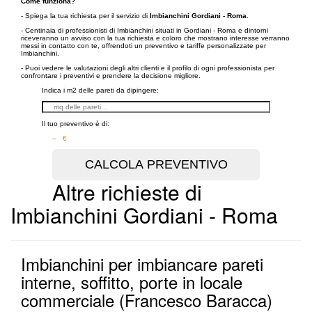
Come funziona?
- Spiega la tua richiesta per il servizio di
Imbianchini Gordiani - Roma
.
- Centinaia di professionisti di Imbianchini situati in Gordiani - Roma e dintorni
riceveranno un avviso con la tua richiesta e coloro che mostrano interesse verranno
messi in contatto con te, offrendoti un preventivo e tariffe personalizzate per
Imbianchini.
- Puoi vedere le valutazioni degli altri clienti e il profilo di ogni professionista per
confrontare i preventivi e prendere la decisione migliore.
Indica i m2 delle pareti da dipingere:
Il tuo preventivo è di:
– €
Altre richieste di
Imbianchini Gordiani - Roma
Imbianchini per imbiancare pareti
interne, soffitto, porte in locale
commerciale (Francesco Baracca)