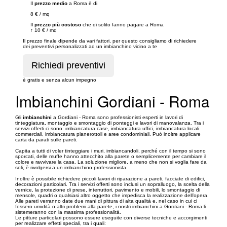
Il
prezzo medio
a Roma è di
8 €
/
mq
Il
prezzo più costoso
che di solito fanno pagare a Roma
↑
10 €
/
mq
Il prezzo finale dipende da vari fattori, per questo consigliamo di richiedere
dei preventivi personalizzati ad un imbianchino vicino a te
è gratis e senza alcun impegno
Imbianchini Gordiani - Roma
Gli
imbianchini
a Gordiani - Roma sono professionisti esperti in lavori di
tinteggiatura, montaggio e smontaggio di ponteggi e lavori di manovalanza. Tra i
servizi offerti ci sono: imbiancatura case, imbiancatura uffici, imbiancatura locali
commerciali, imbiancatura pianerottoli e aree condominiali. Può inoltre applicare
carta da parati sulle pareti.
Capita a tutti di voler tinteggiare i muri, imbiancandoli, perché con il tempo si sono
sporcati, delle muffe hanno attecchito alla parete o semplicemente per cambiare il
colore e ravvivare la casa. La soluzione migliore, a meno che non si voglia fare da
soli, è rivolgersi a un imbianchino professionista.
Inoltre è possibile richiedere piccoli lavori di riparazione a pareti, facciate di edifici,
decorazioni particolari. Tra i servizi offerti sono inclusi un sopralluogo, la scelta della
vernice, la protezione di prese, interruttori, pavimento e mobili, lo smontaggio di
mensole, quadri o qualsiasi altro oggetto che impedisca la realizzazione dell’opera.
Alle pareti verranno date due mani di pittura di alta qualità e, nel caso in cui ci
fossero umidità o altri problemi alla parete, i nostri imbianchini a Gordiani - Roma li
sistemeranno con la massima professionalità.
Le pitture particolari possono essere eseguite con diverse tecniche e accorgimenti
per realizzare effetti speciali, tra i quali: