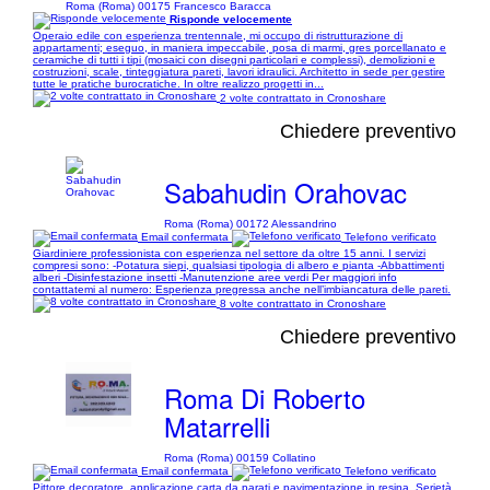
Roma (Roma) 00175 Francesco Baracca
Risponde velocemente
Operaio edile con esperienza trentennale, mi occupo di ristrutturazione di
appartamenti; eseguo, in maniera impeccabile, posa di marmi, gres porcellanato e
ceramiche di tutti i tipi (mosaici con disegni particolari e complessi), demolizioni e
costruzioni, scale, tinteggiatura pareti, lavori idraulici. Architetto in sede per gestire
tutte le pratiche burocratiche. In oltre realizzo progetti in...
2 volte contrattato in Cronoshare
Chiedere preventivo
Sabahudin Orahovac
Roma (Roma) 00172 Alessandrino
Email confermata
Telefono verificato
Giardiniere professionista con esperienza nel settore da oltre 15 anni. I servizi
compresi sono: -Potatura siepi, qualsiasi tipologia di albero e pianta -Abbattimenti
alberi -Disinfestazione insetti -Manutenzione aree verdi Per maggiori info
contattatemi al numero: Esperienza pregressa anche nell’imbiancatura delle pareti.
8 volte contrattato in Cronoshare
Chiedere preventivo
Roma Di Roberto
Matarrelli
Roma (Roma) 00159 Collatino
Email confermata
Telefono verificato
Pittore decoratore, applicazione carta da parati e pavimentazione in resina. Serietà