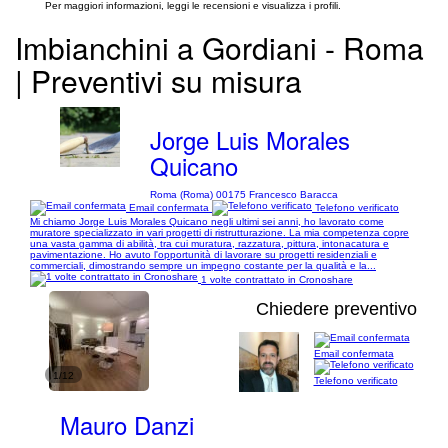
Per maggiori informazioni, leggi le recensioni e visualizza i profili.
Imbianchini a Gordiani - Roma
| Preventivi su misura
Jorge Luis Morales
Quicano
Roma (Roma) 00175 Francesco Baracca
Email confermata
Telefono verificato
Mi chiamo Jorge Luis Morales Quicano negli ultimi sei anni, ho lavorato come
muratore specializzato in vari progetti di ristrutturazione. La mia competenza copre
una vasta gamma di abilità, tra cui muratura, razzatura, pittura, intonacatura e
pavimentazione. Ho avuto l'opportunità di lavorare su progetti residenziali e
commerciali, dimostrando sempre un impegno costante per la qualità e la...
1 volte contrattato in Cronoshare
Chiedere preventivo
Email confermata
1/12
Telefono verificato
Mauro Danzi