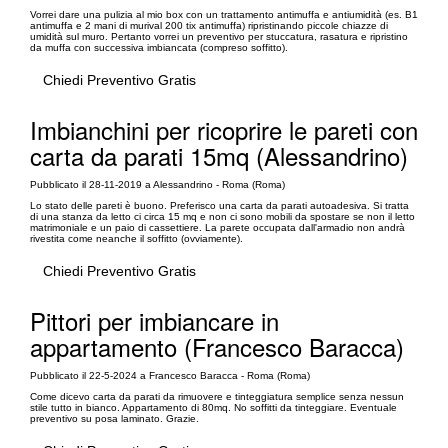
Vorrei dare una pulizia al mio box con un trattamento antimuffa e antiumidità (es. B1
antimuffa e 2 mani di murival 200 tix antimuffa) ripristinando piccole chiazze di
umidità sul muro. Pertanto vorrei un preventivo per stuccatura, rasatura e ripristino
da muffa con successiva imbiancata (compreso soffitto).
Chiedi Preventivo Gratis
Imbianchini per ricoprire le pareti con
carta da parati 15mq (Alessandrino)
Pubblicato il 28-11-2019 a Alessandrino - Roma (Roma)
Lo stato delle pareti è buono. Preferisco una carta da parati autoadesiva. Si tratta
di una stanza da letto ci circa 15 mq e non ci sono mobili da spostare se non il letto
matrimoniale e un paio di cassettiere. La parete occupata dall'armadio non andrà
rivestita come neanche il soffitto (ovviamente).
Chiedi Preventivo Gratis
Pittori per imbiancare in
appartamento (Francesco Baracca)
Pubblicato il 22-5-2024 a Francesco Baracca - Roma (Roma)
Come dicevo carta da parati da rimuovere e tinteggiatura semplice senza nessun
stile tutto in bianco. Appartamento di 80mq. No soffitti da tinteggiare. Eventuale
preventivo su posa laminato. Grazie.