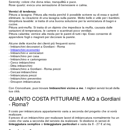
Serenity: colore che dona relax, tranquillità e pace.
Rose quartz: evoca una sensazione di benessere e calma.
Vernici di tendenza
:
Pittura a lavagna: Pittura alla moda perché è possibile scrivere su di essa e quindi
eliminare, la creazione di una lavagna sulla parete. Molto bello e utile per i bambini.
Idropittura lavabile: si tratta di una buona soluzione per la verniciatura di bagni e
cucine.
Pittura anti-muffa: Si tratta di un dipinto che impedisce la muffa, causata dalle
variazioni di temperatura, le camere o scantinati poco ventilati.
Pittura calamita: vernice alla moda per le pareti di tutti i tipi. Esso consente di
appendere fogli o magneti per decorare la parete.
Alcune delle ricerche dei clienti più frequenti sono:
- Imbianchini decoratori a Gordiani - Roma
-
Imbianchini economici
- Imbianchini e verniciatori
- Imbianchino per casa
- Imbianchino e cartongesso
- Cerco imbianchino
- Ditta imbianchini
- Imbianchino a Gordiani - Roma prezzi
- Cercasi imbianchino
- Imbiancatura prezzi
- Imbianchino preventivo
- Groupon imbiancatura
Con Cronoshare, puoi trovare
Imbianchini vicino a me
. I migliori servizi locali della
tua città.
QUANTO COSTA PITTURARE A MQ a Gordiani
- Roma?
Il costo per imbiancatura appartamento varia a seconda del progetto che si vorrà
realizzare.
Il prezzo di un imbianchino per realizzare lavori di imbiancatura normalmente ha un
costo che varia a seconda del servizio da realizzare. Si dividono in servizi di
tinteggiatura semplice
o
tinteggiature particolari
e varia da 8 - 27 € al mq.