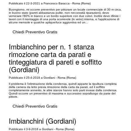
Pubblicato il 22-3-2021 a Francesco Baracca - Roma (Roma)
Buongiorno, mi occorre preventivo per pitturare un locale commerciale di 30 m circa,
in buono stato (pareti abbastanza pulite, non neccessità riparazioni), devo
verniciare l'80% in bianco e un bordo superiore con due colori. Inoltre devo rifinire i
lavori con il montaggio di una porta scorrevole (in vetro) interna, e l'applicazione di
alcune mensole e qualche aplique/luce aggiuntiva ed un...
Chiedi Preventivo Gratis
Imbianchino per n. 1 stanza
rimozione carta da parati e
tinteggiatura di pareti e soffitto
(Gordiani)
Pubblicato il 25-4-2018 a Gordiani - Roma (Roma)
Il problema è l'eliminazione della condensa, quindi apparte la ripulitura completa
della camera da letto previa rimozione della carta da parati, ed il soffitto
completamente annerito, le altre stanze hanno solo parti invase dalla condensa.
Quindi occorre un preventivo di massima e successivo sopralluogo da parte del
pittore.
Chiedi Preventivo Gratis
Imbianchini (Gordiani)
Pubblicato il 3-9-2018 a Gordiani - Roma (Roma)