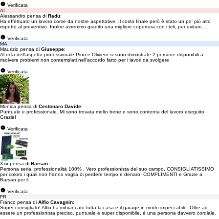
Verificata
AL
Alessandro pensa di
Radu
:
Ha effettuato un lavoro come da nostre aspettative. Il costo finale però è stato un po' più alto
rispetto al preventivo. Inoltre avremmo gradito una migliore copertura con i teli, per evitare...
Verificata
MA
Maurizio pensa di
Giuseppe
:
Al di la dell'aspetto professionale Pino e Oliviero si sono dimostrate 2 persone disponibili a
risolvere problemi non contemplati nell'accordo fatto per i lavori da svolgere
Verificata
Monica pensa di
Cestonaro Davide
:
Puntuale e professionale. Mi sono trovata molto bene e sono contenta del lavoro eseguito.
Grazie!
Verificata
Xxx pensa di
Barsan
:
Persona seria, professionalità 100% , Vero professionista del suo campo, CONSIGLIATISSIMO
per coloro i quali non hanno voglia di perdere tempo e denaro. COMPLIMENTI e Grazie a
Barsan per il...
Verificata
FR
Franco pensa di
Alfio Cavagnin
:
Super consigliato! Alfio ha imbiancato tutta la casa e il garage in modo impeccabile. Oltre ad
essere un professionista preciso, puntuale e super disponibile, è una persona davvero cordiale.