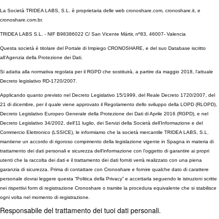
La Società TRIDEA LABS, S.L. è proprietaria delle web cronoshare.com, cronoshare.it, e
cronoshare.com.br.
TRIDEA LABS S.L. - NIF B98386022 C/ San Vicente Mártir, nº83, 46007- Valencia
Questa società è titolare del Portale di Impiego CRONOSHARE, e del suo Database iscritto
all’Agenzia della Protezione dei Dati.
Si adatta alla normativa regolata per il RGPD che sostituirà, a partire da maggio 2018, l’attuale
Decreto legislativo RD-1720/2007.
Applicando quanto previsto nel Decreto Legislativo 15/1999, del Reale Decreto 1720/2007, del
21 di dicembre, per il quale viene approvato il Regolamento dello sviluppo della LOPD (RLOPD),
Decreto Legislativo Europeo Generale della Protezione dei Dati di Aprile 2016 (RGPD), e nel
Decreto Legislativo 34/2002, dell’11 luglio, dei Servizi della Società dell’Informazione e del
Commercio Elettronico (LSSICE), le informiamo che la società mercantile TRIDEA LABS, S.L.
mantiene un accordo di rigoroso compimento della legislazione vigente in Spagna in materia di
trattamento dei dati personali e sicurezza dell’informazione con l’oggetto di garantire ai propri
utenti che la raccolta dei dati e il trattamento dei dati forniti verrà realizzato con una piena
garanzia di sicurezza. Prima di contattare con Cronoshare e fornire qualche dato di carattere
personale dovrai leggere questa “Politica della Privacy” e accettarla seguendo le istruzioni scritte
nei rispettivi form di registrazione Cronoshare o tramite la procedura equivalente che si stabilisce
ogni volta nel momento di registrazione.
Responsabile del trattamento dei tuoi dati personali.