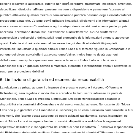
persone legalmente autorizzate, l’utente non potrà riprodurre, trasformare, modificare, smontare,
decodificare, distribuire, affittare, prestare, mettere a disposizione o permettere l’accesso al
pubblico attraverso qualsiasi mezzo di comunicazione pubblica nessuno degli elementi citati nel
precedente paragrafo. L’utente dovrà utilizzare i materiali, gli elementi e le informazioni ai quali
avrà accesso attraverso Cronoshare e ogni corrispondente servizio unicamente per le proprie
necessità, accettando di non fare, direttamente o indirettamente, alcuno sfruttamento
commerciale o dei servizi o dei materiali, degli elementi e delle informazioni ottenute attraverso
questi. L’utente si dovrà astenere dal rimuovere i segni identificativi dei diritti (proprietà
intellettuale, industriale o qualsiasi altra) di Tridea Labs o di terzi che figurino in Cronoshare e in
ognuno dei diversi servizi offerti attraverso quest’ultimo. Inoltre l'utente dovrà astenersi
dall’eludere o manipolare qualsiasi meccanismo tecnico di Tridea Labs o di terzi, sia in
Cronoshare o in un qualsiasi servizio o materiale, elemento o informazione ottenuti attraverso di
esso, per la protezione dei diritti.
6. Limitazione di garanzia ed esonero da responsabilità
La relazione tra privati, autonomi o imprese che prestano servizi o li ricevono (Offerente e
Richiedente), sarà regolata in modo che si accordino tra loro, senza influenze da parte di
Cronoshare. Tridea Labs si impegna a effettuare tutti gli sforzi necessari per garantire la
disponibilità e la continuità di Cronoshare e dei servizi vincolati ad esso. Nonostante ciò, Tridea
Labs non può garantire che Cronoshare e i servizi legati ad esso funzionino correttamente in tutti
i momenti, che l’utente possa accedere ad essi e utilizzarli rapidamente, senza interruzioni ed
errori. Tridea Labs si impegna a fornire un servizio di qualità e a soddisfare le ragionevoli
aspettative dell'utente e l'adeguatezza dei contenuti della Piattaforma. È esclusiva responsabilità
del Richiedente del servizio verificare l'adeguatezza dei servizi offerti dall'Offerente e la loro