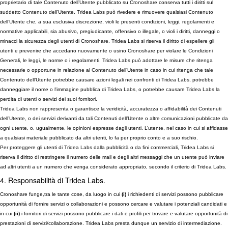
proprietario di tale Contenuto dell’Utente pubblicato su Cronoshare conserva tutti i diritti sul
suddetto Contenuto dell’Utente. Tridea Labs può rivedere e rimuovere qualsiasi Contenuto
dell’Utente che, a sua esclusiva discrezione, violi le presenti condizioni, leggi, regolamenti e
normative applicabili, sia abusivo, pregiudicante, offensivo o illegale, o violi i diritti, danneggi o
minacci la sicurezza degli utenti di Cronoshare. Tridea Labs si riserva il diritto di espellere gli
utenti e prevenire che accedano nuovamente o usino Cronoshare per violare le Condizioni
Generali, le leggi, le norme o i regolamenti. Tridea Labs può adottare le misure che ritenga
necessarie o opportune in relazione al Contenuto dell’Utente in caso in cui ritenga che tale
Contenuto dell’Utente potrebbe causare azioni legali nei confronti di Tridea Labs, potrebbe
danneggiare il nome o l'immagine pubblica di Tridea Labs, o potrebbe causare Tridea Labs la
perdita di utenti o servizi dei suoi fornitori.
Tridea Labs non rappresenta o garantisce la veridicità, accuratezza o affidabilità dei Contenuti
dell’Utente, o dei servizi derivanti da tali Contenuti dell’Utente o altre comunicazioni pubblicate da
ogni utente, o, ugualmente, le opinioni espresse dagli utenti. L’utente, nel caso in cui si affidasse
a qualsiasi materiale pubblicato da altri utenti, lo fa per proprio conto e a suo rischio.
Per proteggere gli utenti di Tridea Labs dalla pubblicità o da fini commerciali, Tridea Labs si
riserva il diritto di restringere il numero delle mail e degli altri messaggi che un utente può inviare
ad altri utenti a un numero che venga considerato appropriato, secondo il criterio di Tridea Labs.
4. Responsabilità di Tridea Labs.
Cronoshare funge,tra le tante cose, da luogo in cui
(i)
i richiedenti di servizi possono pubblicare
opportunità di fornire servizi o collaborazioni e possono cercare e valutare i potenziali candidati e
in cui
(ii)
i fornitori di servizi possono pubblicare i dati e profili per trovare e valutare opportunità di
prestazioni di servizi/collaborazione. Tridea Labs presta dunque un servizio di intermediazione.