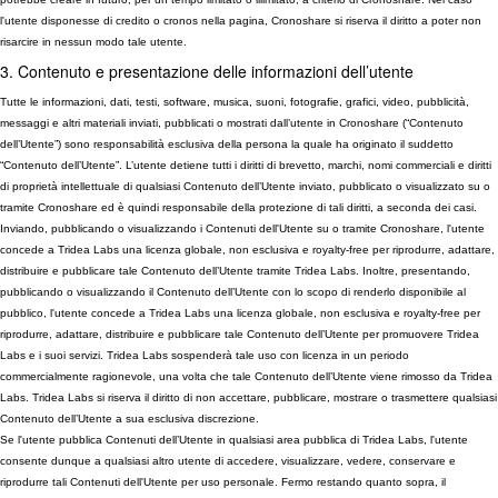
l'utente disponesse di credito o cronos nella pagina, Cronoshare si riserva il diritto a poter non
risarcire in nessun modo tale utente.
3. Contenuto e presentazione delle informazioni dell’utente
Tutte le informazioni, dati, testi, software, musica, suoni, fotografie, grafici, video, pubblicità,
messaggi e altri materiali inviati, pubblicati o mostrati dall’utente in Cronoshare (“Contenuto
dell’Utente”) sono responsabilità esclusiva della persona la quale ha originato il suddetto
“Contenuto dell’Utente”. L’utente detiene tutti i diritti di brevetto, marchi, nomi commerciali e diritti
di proprietà intellettuale di qualsiasi Contenuto dell’Utente inviato, pubblicato o visualizzato su o
tramite Cronoshare ed è quindi responsabile della protezione di tali diritti, a seconda dei casi.
Inviando, pubblicando o visualizzando i Contenuti dell'Utente su o tramite Cronoshare, l'utente
concede a Tridea Labs una licenza globale, non esclusiva e royalty-free per riprodurre, adattare,
distribuire e pubblicare tale Contenuto dell’Utente tramite Tridea Labs. Inoltre, presentando,
pubblicando o visualizzando il Contenuto dell’Utente con lo scopo di renderlo disponibile al
pubblico, l'utente concede a Tridea Labs una licenza globale, non esclusiva e royalty-free per
riprodurre, adattare, distribuire e pubblicare tale Contenuto dell’Utente per promuovere Tridea
Labs e i suoi servizi. Tridea Labs sospenderà tale uso con licenza in un periodo
commercialmente ragionevole, una volta che tale Contenuto dell’Utente viene rimosso da Tridea
Labs. Tridea Labs si riserva il diritto di non accettare, pubblicare, mostrare o trasmettere qualsiasi
Contenuto dell’Utente a sua esclusiva discrezione.
Se l'utente pubblica Contenuti dell’Utente in qualsiasi area pubblica di Tridea Labs, l'utente
consente dunque a qualsiasi altro utente di accedere, visualizzare, vedere, conservare e
riprodurre tali Contenuti dell'Utente per uso personale. Fermo restando quanto sopra, il