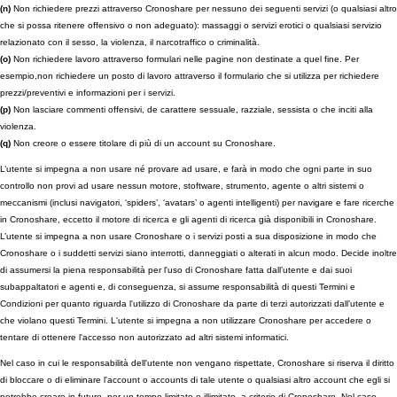
(n)
Non richiedere prezzi attraverso Cronoshare per nessuno dei seguenti servizi (o qualsiasi altro
che si possa ritenere offensivo o non adeguato): massaggi o servizi erotici o qualsiasi servizio
relazionato con il sesso, la violenza, il narcotraffico o criminalità.
(o)
Non richiedere lavoro attraverso formulari nelle pagine non destinate a quel fine. Per
esempio,non richiedere un posto di lavoro attraverso il formulario che si utilizza per richiedere
prezzi/preventivi e informazioni per i servizi.
(p)
Non lasciare commenti offensivi, de carattere sessuale, razziale, sessista o che inciti alla
violenza.
(q)
Non creore o essere titolare di più di un account su Cronoshare.
L’utente si impegna a non usare né provare ad usare, e farà in modo che ogni parte in suo
controllo non provi ad usare nessun motore, stoftware, strumento, agente o altri sistemi o
meccanismi (inclusi navigatori, ‘spiders’, ‘avatars’ o agenti intelligenti) per navigare e fare ricerche
in Cronoshare, eccetto il motore di ricerca e gli agenti di ricerca già disponibili in Cronoshare.
L’utente si impegna a non usare Cronoshare o i servizi posti a sua disposizione in modo che
Cronoshare o i suddetti servizi siano interrotti, danneggiati o alterati in alcun modo. Decide inoltre
di assumersi la piena responsabilità per l'uso di Cronoshare fatta dall’utente e dai suoi
subappaltatori e agenti e, di conseguenza, si assume responsabilità di questi Termini e
Condizioni per quanto riguarda l'utilizzo di Cronoshare da parte di terzi autorizzati dall’utente e
che violano questi Termini. L'utente si impegna a non utilizzare Cronoshare per accedere o
tentare di ottenere l'accesso non autorizzato ad altri sistemi informatici.
Nel caso in cui le responsabilità dell'utente non vengano rispettate, Cronoshare si riserva il diritto
di bloccare o di eliminare l'account o accounts di tale utente o qualsiasi altro account che egli si
potrebbe creare in futuro, per un tempo limitato o illimitato, a criterio di Cronoshare. Nel caso