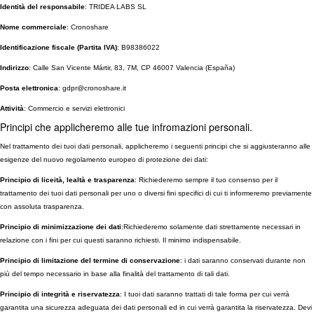
Identità del responsabile
: TRIDEA LABS SL
Nome commerciale
: Cronoshare
Identificazione fiscale (Partita IVA)
: B98386022
Indirizzo
: Calle San Vicente Mártir, 83, 7M, CP 46007 Valencia (España)
Posta elettronica
: gdpr@cronoshare.it
Attività
: Commercio e servizi elettronici
Principi che applicheremo alle tue infromazioni personali.
Nel trattamento dei tuoi dati personali, applicheremo i seguenti principi che si aggiusteranno alle
esigenze del nuovo regolamento europeo di protezione dei dati:
Principio di liceità, lealtà e trasparenza
: Richiederemo sempre il tuo consenso per il
trattamento dei tuoi dati personali per uno o diversi fini specifici di cui ti informeremo previamente
con assoluta trasparenza.
Principio di minimizzazione dei dati
:Richiederemo solamente dati strettamente necessari in
relazione con i fini per cui questi saranno richiesti. Il minimo indispensabile.
Principio di limitazione del termine di conservazione
: i dati saranno conservati durante non
più del tempo necessario in base alla finalità del trattamento di tali dati.
Principio di integrità e riservatezza
: I tuoi dati saranno trattati di tale forma per cui verrà
garantita una sicurezza adeguata dei dati personali ed in cui verrà garantita la riservatezza. Devi