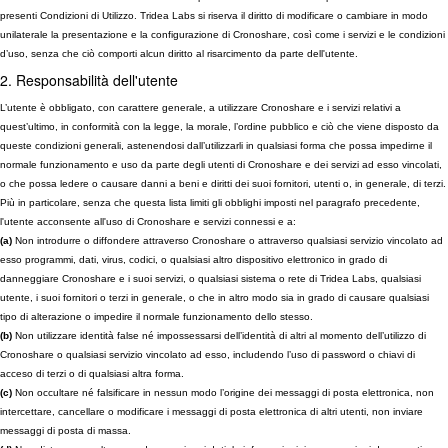
presenti Condizioni di Utilizzo. Tridea Labs si riserva il diritto di modificare o cambiare in modo
unilaterale la presentazione e la configurazione di Cronoshare, così come i servizi e le condizioni
d’uso, senza che ciò comporti alcun diritto al risarcimento da parte dell'utente.
2. Responsabilità dell'utente
L’utente è obbligato, con carattere generale, a utilizzare Cronoshare e i servizi relativi a
quest’ultimo, in conformità con la legge, la morale, l’ordine pubblico e ciò che viene disposto da
queste condizioni generali, astenendosi dall’utilizzarli in qualsiasi forma che possa impedirne il
normale funzionamento e uso da parte degli utenti di Cronoshare e dei servizi ad esso vincolati,
o che possa ledere o causare danni a beni e diritti dei suoi fornitori, utenti o, in generale, di terzi.
Più in particolare, senza che questa lista limiti gli obblighi imposti nel paragrafo precedente,
l'utente acconsente all'uso di Cronoshare e servizi connessi e a:
(a)
Non introdurre o diffondere attraverso Cronoshare o attraverso qualsiasi servizio vincolato ad
esso programmi, dati, virus, codici, o qualsiasi altro dispositivo elettronico in grado di
danneggiare Cronoshare e i suoi servizi, o qualsiasi sistema o rete di Tridea Labs, qualsiasi
utente, i suoi fornitori o terzi in generale, o che in altro modo sia in grado di causare qualsiasi
tipo di alterazione o impedire il normale funzionamento dello stesso.
(b)
Non utilizzare identità false né impossessarsi dell’identità di altri al momento dell’utilizzo di
Cronoshare o qualsiasi servizio vincolato ad esso, includendo l’uso di password o chiavi di
acceso di terzi o di qualsiasi altra forma.
(c)
Non occultare né falsificare in nessun modo l’origine dei messaggi di posta elettronica, non
intercettare, cancellare o modificare i messaggi di posta elettronica di altri utenti, non inviare
messaggi di posta di massa.