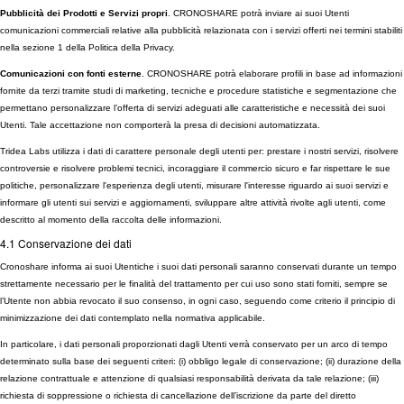
Pubblicità dei Prodotti e Servizi propri
. CRONOSHARE potrà inviare ai suoi Utenti
comunicazioni commerciali relative alla pubblicità relazionata con i servizi offerti nei termini stabiliti
nella sezione 1 della Politica della Privacy.
Comunicazioni con fonti esterne
. CRONOSHARE potrà elaborare profili in base ad informazioni
fornite da terzi tramite studi di marketing, tecniche e procedure statistiche e segmentazione che
permettano personalizzare l’offerta di servizi adeguati alle caratteristiche e necessità dei suoi
Utenti. Tale accettazione non comporterà la presa di decisioni automatizzata.
Tridea Labs utilizza i dati di carattere personale degli utenti per: prestare i nostri servizi, risolvere
controversie e risolvere problemi tecnici, incoraggiare il commercio sicuro e far rispettare le sue
politiche, personalizzare l'esperienza degli utenti, misurare l'interesse riguardo ai suoi servizi e
informare gli utenti sui servizi e aggiornamenti, sviluppare altre attività rivolte agli utenti, come
descritto al momento della raccolta delle informazioni.
4.1 Conservazione dei dati
Cronoshare informa ai suoi Utentiche i suoi dati personali saranno conservati durante un tempo
strettamente necessario per le finalità del trattamento per cui uso sono stati forniti, sempre se
l’Utente non abbia revocato il suo consenso, in ogni caso, seguendo come criterio il principio di
minimizzazione dei dati contemplato nella normativa applicabile.
In particolare, i dati personali proporzionati dagli Utenti verrà conservato per un arco di tempo
determinato sulla base dei seguenti criteri: (i) obbligo legale di conservazione; (ii) durazione della
relazione contrattuale e attenzione di qualsiasi responsabilità derivata da tale relazione; (iii)
richiesta di soppressione o richiesta di cancellazione dell’iscrizione da parte del diretto