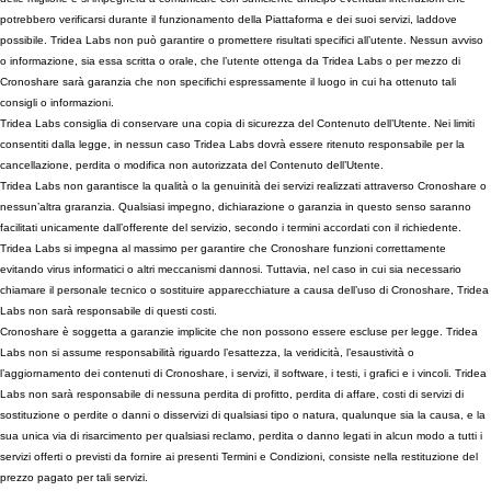
potrebbero verificarsi durante il funzionamento della Piattaforma e dei suoi servizi, laddove
possibile. Tridea Labs non può garantire o promettere risultati specifici all’utente. Nessun avviso
o informazione, sia essa scritta o orale, che l’utente ottenga da Tridea Labs o per mezzo di
Cronoshare sarà garanzia che non specifichi espressamente il luogo in cui ha ottenuto tali
consigli o informazioni.
Tridea Labs consiglia di conservare una copia di sicurezza del Contenuto dell’Utente. Nei limiti
consentiti dalla legge, in nessun caso Tridea Labs dovrà essere ritenuto responsabile per la
cancellazione, perdita o modifica non autorizzata del Contenuto dell’Utente.
Tridea Labs non garantisce la qualità o la genuinità dei servizi realizzati attraverso Cronoshare o
nessun’altra graranzia. Qualsiasi impegno, dichiarazione o garanzia in questo senso saranno
facilitati unicamente dall’offerente del servizio, secondo i termini accordati con il richiedente.
Tridea Labs si impegna al massimo per garantire che Cronoshare funzioni correttamente
evitando virus informatici o altri meccanismi dannosi. Tuttavia, nel caso in cui sia necessario
chiamare il personale tecnico o sostituire apparecchiature a causa dell’uso di Cronoshare, Tridea
Labs non sarà responsabile di questi costi.
Cronoshare è soggetta a garanzie implicite che non possono essere escluse per legge. Tridea
Labs non si assume responsabilità riguardo l’esattezza, la veridicità, l’esaustività o
l’aggiornamento dei contenuti di Cronoshare, i servizi, il software, i testi, i grafici e i vincoli. Tridea
Labs non sarà responsabile di nessuna perdita di profitto, perdita di affare, costi di servizi di
sostituzione o perdite o danni o disservizi di qualsiasi tipo o natura, qualunque sia la causa, e la
sua unica via di risarcimento per qualsiasi reclamo, perdita o danno legati in alcun modo a tutti i
servizi offerti o previsti da fornire ai presenti Termini e Condizioni, consiste nella restituzione del
prezzo pagato per tali servizi.