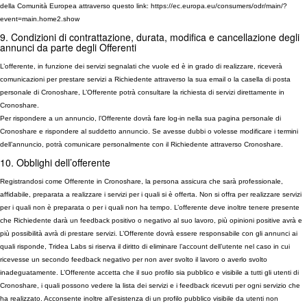
della Comunità Europea attraverso questo link: https://ec.europa.eu/consumers/odr/main/?
event=main.home2.show
9. Condizioni di contrattazione, durata, modifica e cancellazione degli
annunci da parte degli Offerenti
L’offerente, in funzione dei servizi segnalati che vuole ed è in grado di realizzare, riceverà
comunicazioni per prestare servizi a Richiedente attraverso la sua email o la casella di posta
personale di Cronoshare, L’Offerente potrà consultare la richiesta di servizi direttamente in
Cronoshare.
Per rispondere a un annuncio, l’Offerente dovrà fare log-in nella sua pagina personale di
Cronoshare e rispondere al suddetto annuncio. Se avesse dubbi o volesse modificare i termini
dell’annuncio, potrà comunicare personalmente con il Richiedente attraverso Cronoshare.
10. Obblighi dell’offerente
Registrandosi come Offerente in Cronoshare, la persona assicura che sarà professionale,
affidabile, preparata a realizzare i servizi per i quali si è offerta. Non si offra per realizzare servizi
per i quali non è preparata o per i quali non ha tempo. L’offerente deve inoltre tenere presente
che Richiedente darà un feedback positivo o negativo al suo lavoro, più opinioni positive avrà e
più possibilità avrà di prestare servizi. L’Offerente dovrà essere responsabile con gli annunci ai
quali risponde, Tridea Labs si riserva il diritto di eliminare l’account dell’utente nel caso in cui
ricevesse un secondo feedback negativo per non aver svolto il lavoro o averlo svolto
inadeguatamente. L’Offerente accetta che il suo profilo sia pubblico e visibile a tutti gli utenti di
Cronoshare, i quali possono vedere la lista dei servizi e i feedback ricevuti per ogni servizio che
ha realizzato. Acconsente inoltre all’esistenza di un profilo pubblico visibile da utenti non