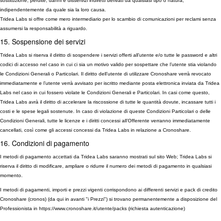
sostituzione, perdite, danni e disservizi indiretti derivati da qualsiasi tipo o natura,
indipendentemente da quale sia la loro causa.
Tridea Labs si offre come mero intermediario per lo scambio di comunicazioni per reclami senza
assumersi la responsabilità a riguardo.
15. Sospensione dei servizi
Tridea Labs si riserva il diritto di sospendere i servizi offerti all’utente e/o tutte le password e altri
codici di accesso nel caso in cui ci sia un motivo valido per sospettare che l’utente stia violando
le Condizioni Generali o Particolari. Il diritto dell’utente di utilizzare Cronoshare verrà revocato
immediatamente e l’utente verrà avvisato per iscritto mediante posta elettronica inviata da Tridea
Labs nel caso in cui fossero violate le Condizioni Generali e Particolari. In casi come questo,
Tridea Labs avrà il diritto di accelerare la riscossione di tutte le quantità dovute, incassare tutti i
costi e le spese legali sostenute. In caso di violazione di queste Condizioni Particolari o delle
Condizioni Generali, tutte le licenze e i diritti concessi all’Offerente verranno immediatamente
cancellati, così come gli accessi concessi da Tridea Labs in relazione a Cronoshare.
16. Condizioni di pagamento
I metodi di pagamento accettati da Tridea Labs saranno mostrati sul sito Web; Tridea Labs si
riserva il diritto di modificare, ampliare o ridurre il numero dei metodi di pagamento in qualsiasi
momento.
I metodi di pagamenti, importi e prezzi vigenti corrispondono ai differenti servizi e pack di credito
Cronoshare (cronos) (da qui in avanti "i Prezzi") si trovano permanentemente a disposizione del
Professionista in https://www.cronoshare.it/utente/packs (richiesta autenticazione)