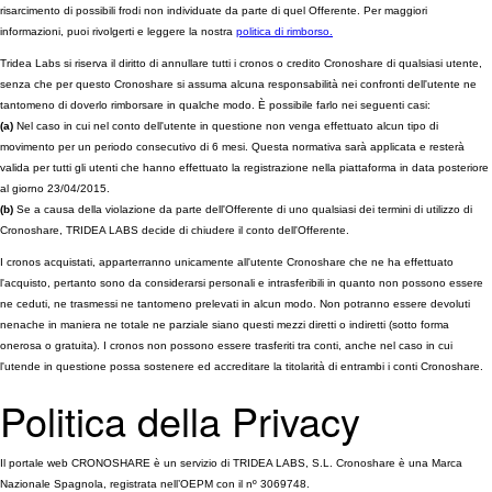
risarcimento di possibili frodi non individuate da parte di quel Offerente. Per maggiori
informazioni, puoi rivolgerti e leggere la nostra
politica di rimborso.
Tridea Labs si riserva il diritto di annullare tutti i cronos o credito Cronoshare di qualsiasi utente,
senza che per questo Cronoshare si assuma alcuna responsabilità nei confronti dell'utente ne
tantomeno di doverlo rimborsare in qualche modo. È possibile farlo nei seguenti casi:
(a)
Nel caso in cui nel conto dell'utente in questione non venga effettuato alcun tipo di
movimento per un periodo consecutivo di 6 mesi. Questa normativa sarà applicata e resterà
valida per tutti gli utenti che hanno effettuato la registrazione nella piattaforma in data posteriore
al giorno 23/04/2015.
(b)
Se a causa della violazione da parte dell'Offerente di uno qualsiasi dei termini di utilizzo di
Cronoshare, TRIDEA LABS decide di chiudere il conto dell'Offerente.
I cronos acquistati, apparterranno unicamente all'utente Cronoshare che ne ha effettuato
l'acquisto, pertanto sono da considerarsi personali e intrasferibili in quanto non possono essere
ne ceduti, ne trasmessi ne tantomeno prelevati in alcun modo. Non potranno essere devoluti
nenache in maniera ne totale ne parziale siano questi mezzi diretti o indiretti (sotto forma
onerosa o gratuita). I cronos non possono essere trasferiti tra conti, anche nel caso in cui
l'utende in questione possa sostenere ed accreditare la titolarità di entrambi i conti Cronoshare.
Politica della Privacy
Il portale web CRONOSHARE è un servizio di TRIDEA LABS, S.L. Cronoshare è una Marca
Nazionale Spagnola, registrata nell’OEPM con il nº 3069748.