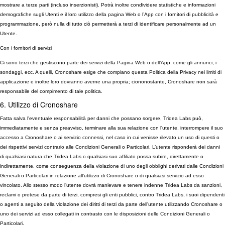
mostrare a terze parti (incluso inserzionisti). Potrà inoltre condividere statistiche e informazioni
demografiche sugli Utenti e il loro utilizzo della pagina Web o l’App con i fornitori di pubblicità e
programmazione, però nulla di tutto ciò permetterà a terzi di identificare personalmente ad un
Utente.
Con i fornitori di servizi
Ci sono terzi che gestiscono parte dei servizi della Pagina Web o dell’App, come gli annunci, i
sondaggi, ecc. A quelli, Cronoshare esige che compiano questa Politica della Privacy nei limiti di
applicazione e inoltre loro dovranno averne una propria; ciononostante, Cronoshare non sarà
responsabile del compimento di tale politica.
6. Utilizzo di Cronoshare
Fatta salva l'eventuale responsabilità per danni che possano sorgere, Tridea Labs può,
immediatamente e senza preavviso, terminare alla sua relazione con l'utente, interrompere il suo
accesso a Cronoshare o ai servizio connessi, nel caso in cui venisse rilevato un uso di questi o
dei rispettivi servizi contrario alle Condizioni Generali o Particolari. L’utente risponderà dei danni
di qualsiasi natura che Tridea Labs o qualsiasi suo affiliato possa subire, direttamente o
indirettamente, come conseguenza della violazione di uno degli obblighi derivati dalle Condizioni
Generali o Particolari in relazione all’utilizzo di Cronoshare o di qualsiasi servizio ad esso
vincolato. Allo stesso modo l’utente dovrà manlevare e tenere indenne Tridea Labs da sanzioni,
reclami o pretese da parte di terzi, compresi gli enti pubblici, contro Tridea Labs, i suoi dipendenti
o agenti a seguito della violazione dei diritti di terzi da parte dell'utente utilizzando Cronoshare o
uno dei servizi ad esso collegati in contrasto con le disposizioni delle Condizioni Generali o
Particolari.