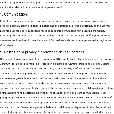
sapere che prendiamo tutte le precauzioni necessarie per evitare l’accesso non autorizzato o
uso indebito dei dati dei nostri utenti da parte di terzi.
1. Comunicazioni
L’utente acconsente a ricevere da parte di Tridea Labs comunicazioni commerciali riferite a
prodotti o servizi, propri o di terzi, di settori che si adattano al profilo dell’utente, anche via mail.
L’utente può richiedere la cessazione delle suddette comunicazioni in qualsiasi momento.
L’utente può contattare Tridea Labs via e-mail confermando la propria identità o può annullare
direttamente il servizio di comunicazione di Cronoshare nella sezione apposita nella pagina web
Cronoshare.
2. Politica della privacy e protezione dei dati personali
Secondo la legislazione vigente in Spagna e nell’Unione Europea (in particolare la Ley Orgánica
15/1999, del 13 de diciembre, de Protección de Datos de Carácter Personal e il Real Decreto
1720/2007), Tridea Labs informa l’utente che, se necessario, verrà creato un archivio
automatizzato di dati personali creato da Tridea Labs, sotto la sua responsabilità, al fine di
mantenere e gestire le relazioni con l’utente, così come i lavori di informazione, formazione,
commercializzazione e promozione del servizio e di attività in accordo con le condizioni qui
stabilite. L’utente acconsente che Tridea Labs possa cedere i suoi dati confidenzialmente a terze
entità appartenenti a settori relazionati a Tridea Labs, al fine di inviare comunicazioni (vedi
paragrafo precedente). Nel momento in cui l’utente richiede un servizio, Tridea Labs confermerà
la raccolta di alcuni dati dell’utente per le prestazioni del suddetto servizio. Nonostante ciò, la
mancanza di dati facoltativi impedirà a Tridea Labs di fornire tutti quei servizi vincolati a tali dati.
Tridea Labs informa l’utente riguardo la possibilità di assistenza per esercitare i diritti di accesso,