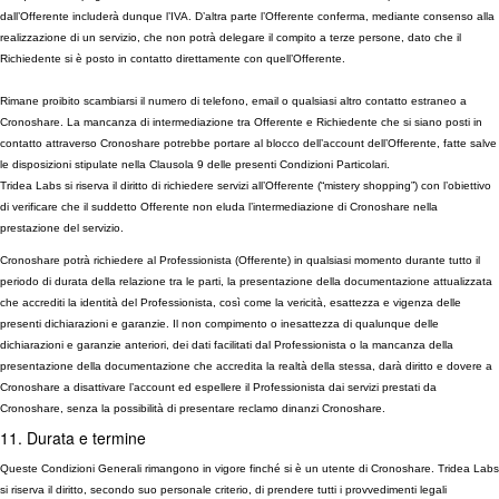
dall’Offerente includerà dunque l’IVA. D’altra parte l’Offerente conferma, mediante consenso alla
realizzazione di un servizio, che non potrà delegare il compito a terze persone, dato che il
Richiedente si è posto in contatto direttamente con quell’Offerente.
Rimane proibito scambiarsi il numero di telefono, email o qualsiasi altro contatto estraneo a
Cronoshare. La mancanza di intermediazione tra Offerente e Richiedente che si siano posti in
contatto attraverso Cronoshare potrebbe portare al blocco dell’account dell’Offerente, fatte salve
le disposizioni stipulate nella Clausola 9 delle presenti Condizioni Particolari.
Tridea Labs si riserva il diritto di richiedere servizi all’Offerente (“mistery shopping”) con l’obiettivo
di verificare che il suddetto Offerente non eluda l’intermediazione di Cronoshare nella
prestazione del servizio.
Cronoshare potrà richiedere al Professionista (Offerente) in qualsiasi momento durante tutto il
periodo di durata della relazione tra le parti, la presentazione della documentazione attualizzata
che accrediti la identità del Professionista, così come la vericità, esattezza e vigenza delle
presenti dichiarazioni e garanzie. Il non compimento o inesattezza di qualunque delle
dichiarazioni e garanzie anteriori, dei dati facilitati dal Professionista o la mancanza della
presentazione della documentazione che accredita la realtà della stessa, darà diritto e dovere a
Cronoshare a disattivare l’account ed espellere il Professionista dai servizi prestati da
Cronoshare, senza la possibilità di presentare reclamo dinanzi Cronoshare.
11. Durata e termine
Queste Condizioni Generali rimangono in vigore finché si è un utente di Cronoshare. Tridea Labs
si riserva il diritto, secondo suo personale criterio, di prendere tutti i provvedimenti legali