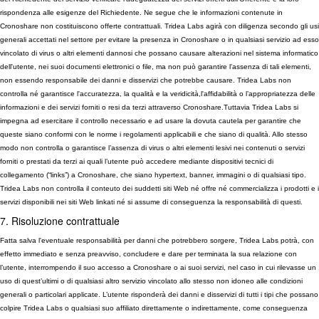
rispondenza alle esigenze del Richiedente. Ne segue che le informazioni contenute in
Cronoshare non costituiscono offerte contrattuali. Tridea Labs agirà con diligenza secondo gli usi
generali accettati nel settore per evitare la presenza in Cronoshare o in qualsiasi servizio ad esso
vincolato di virus o altri elementi dannosi che possano causare alterazioni nel sistema informatico
dell'utente, nei suoi documenti elettronici o file, ma non può garantire l'assenza di tali elementi,
non essendo responsabile dei danni e disservizi che potrebbe causare. Tridea Labs non
controlla né garantisce l'accuratezza, la qualità e la veridicità,l'affidabilità o l’appropriatezza delle
informazioni e dei servizi forniti o resi da terzi attraverso Cronoshare.Tuttavia Tridea Labs si
impegna ad esercitare il controllo necessario e ad usare la dovuta cautela per garantire che
queste siano conformi con le norme i regolamenti applicabili e che siano di qualità. Allo stesso
modo non controlla o garantisce l’assenza di virus o altri elementi lesivi nei contenuti o servizi
forniti o prestati da terzi ai quali l’utente può accedere mediante dispositivi tecnici di
collegamento (“links”) a Cronoshare, che siano hypertext, banner, immagini o di qualsiasi tipo.
Tridea Labs non controlla il conteuto dei suddetti siti Web né offre né commercializza i prodotti e i
servizi disponibili nei siti Web linkati né si assume di conseguenza la responsabilità di questi.
7. Risoluzione contrattuale
Fatta salva l'eventuale responsabilità per danni che potrebbero sorgere, Tridea Labs potrà, con
effetto immediato e senza preavviso, concludere e dare per terminata la sua relazione con
l’utente, interrompendo il suo accesso a Cronoshare o ai suoi servizi, nel caso in cui rilevasse un
uso di quest’ultimi o di qualsiasi altro servizio vincolato allo stesso non idoneo alle condizioni
generali o particolari applicate. L’utente risponderà dei danni e disservizi di tutti i tipi che possano
colpire Tridea Labs o qualsiasi suo affiliato direttamente o indirettamente, come conseguenza