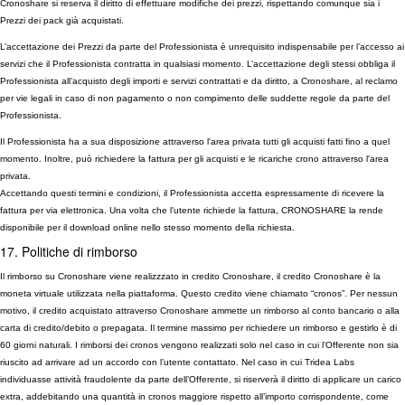
Cronoshare si reserva il diritto di effettuare modifiche dei prezzi, rispettando comunque sia i
Prezzi dei pack già acquistati.
L’accettazione dei Prezzi da parte del Professionista è unrequisito indispensabile per l’accesso ai
servizi che il Professionista contratta in qualsiasi momento. L’accettazione degli stessi obbliga il
Professionista all’acquisto degli importi e servizi contrattati e da diritto, a Cronoshare, al reclamo
per vie legali in caso di non pagamento o non compimento delle suddette regole da parte del
Professionista.
Il Professionista ha a sua disposizione attraverso l'area privata tutti gli acquisti fatti fino a quel
momento. Inoltre, può richiedere la fattura per gli acquisti e le ricariche crono attraverso l'area
privata.
Accettando questi termini e condizioni, il Professionista accetta espressamente di ricevere la
fattura per via elettronica. Una volta che l'utente richiede la fattura, CRONOSHARE la rende
disponibile per il download online nello stesso momento della richiesta.
17. Politiche di rimborso
Il rimborso su Cronoshare viene realizzzato in credito Cronoshare, il credito Cronoshare è la
moneta virtuale utilizzata nella piattaforma. Questo credito viene chiamato “cronos”. Per nessun
motivo, il credito acquistato attraverso Cronoshare ammette un rimborso al conto bancario o alla
carta di credito/debito o prepagata. Il termine massimo per richiedere un rimborso e gestirlo è di
60 giorni naturali. I rimborsi dei cronos vengono realizzati solo nel caso in cui l’Offerente non sia
riuscito ad arrivare ad un accordo con l’utente contattato. Nel caso in cui Tridea Labs
individuasse attività fraudolente da parte dell’Offerente, si riserverà il diritto di applicare un carico
extra, addebitando una quantità in cronos maggiore rispetto all’importo corrispondente, come