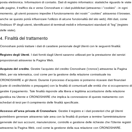
posta elettronica. Informazioni di contatto. Dati di registro informatico: statistiche riguardo le visite
alle pagine, il traffico da e verso Cronoshare e i dati pubblicitari (attraverso i "cookies" - in ogni
momento, gli utenti possono impedire il funzionamento dei nostri " cookies" attraverso il browser,
anche se questo potrà influenzare l'utilizzo di alcune funzionalità del sito web). Altri dati, come
l’indirizzo IP degli utenti, identificatori di terminali mobili e informazioni standard di “log” (registro
delle visite).
4. Finalità del trattamento
Cronoshare potrà trattare i dati di carattere personale degli Utenti con le seguenti finalità:
Registro degli Utenti
. I dati forniti dagli Utenti saranno utilizzati per la prestazione dei servizi
proporzionati attraverso la Pagina Web.
Acquisto del credito
. Gestire l’acquisto del credito Cronoshare (‘cronos’) attraverso la Pagina
Web, per via telematica, così come per la gestione della relazione contrattuale tra
CRONOSHARE e gli Utenti. Durante il processo d’acquisto si potranno ricavare dati finanziari
(carte di credito/debito o prepagate) con la finalità di comunicarli alle entità che si occuperanno di
gestire il pagamento. Tale finalità risponde alla libera e legittima accettazione della relazione
giuridica tra Utente e CRONOSHARE che implica la connessione di questo trattamento con
schedari di terzi per il compimento delle finalità specificate.
Accesso all’area privata di Cronoshare
. Gestire il registro e i dati posteriori che gli Utenti
potrebbero generare attraverso tale area con la finalità di portare a termine l’amministrazione
generale del suo account, manutenzione, controllo e gestione delle richieste che l’Utente registri
attraverso la Pagina Web, così come la gestione della sua relazione con CRONOSHARE.