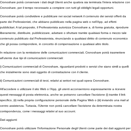
Cronoshare potrà conservare i dati degli Utenti anche qualora sia terminata l’intera relazione con
Cronoshare, per il tempo necessario a compiere con tutti gli obblighi legali opportuni.
Cronoshare potrà condividere e pubblicare nei social network il contenuto dei servizi offerti da
parte dei Professionisti, che abbiano pubblicato nella pagina web o nell’App, ad effetti
pubblicitari. A tal proposito, il Professionista autorizza Cronoshare a, di forma gratuita, riprodurre
liberamente, distribuire, pubblicizzare, adattare o sfruttare tramite qualsiasi forma o mezzo tale
contenuto pubblicato dal Professionista, rinunciando a qualsiasi diritto di contenuto economico
che gli possa corrispondere, in concetto di compensazione o qualsiasi altro titolo.
In relazione con la remissione delle comunicazioni commerciali, Cronoshare potrà trasmettere
all’utente due tipi di comunicazioni commerciali:
i) Comunicazioni commerciali di Cronoshare, riguardanti prodotti o servizi che siano simili a quelli
che inizialmente sono stati oggetto di contrattazione con il cliente.
ii) Comunicazioni commerciali di terzi, relativi ai settori nei quali opera Cronoshare.
All’accedere o utilizzare il sito Web o l’App, gli utenti acconsentono espressamente a ricevere
questi messaggi di posta elettronica, anche se potranno cancellare l’iscrizione (i) tramite il link
specifico, (ii) nella propria configurazione personale della Pagina Web o (iii) inviando una mail al
centro assistenza. Tuttavia, l’Utente non potrà cancellare l’iscrizione da determinata nostra
corrispondenza, come i messaggi relativi al suo account.
Dati aggiunti
Cronoshare potrà utilizzare l’Informazione Personale degli Utenti come parte dei dati aggiunti per