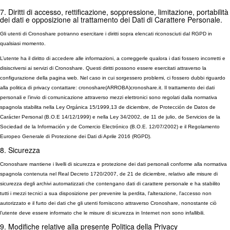
7. Diritti di accesso, rettificazione, soppressione, limitazione, portabilità
dei dati e opposizione al trattamento dei Dati di Carattere Personale.
Gli utenti di Cronoshare potranno esercitare i diritti sopra elencati riconosciuti dal RGPD in
qualsiasi momento.
L’utente ha il diritto di accedere alle informazioni, a correggerle qualora i dati fossero incorretti e
disiscriversi ai servizi di Cronoshare. Questi diritti possono essere esercitati attraverso la
configurazione della pagina web. Nel caso in cui sorgessero problemi, ci fossero dubbi riguardo
alla politica di privacy contattare: cronoshare(ARROBA)cronoshare.it. Il trattamento dei dati
personali e l’invio di comunicazione attraverso mezzi elettronici sono regolati dalla normativa
spagnola stabilita nella Ley Orgánica 15/1999,13 de diciembre, de Protección de Datos de
Carácter Personal (B.O.E 14/12/1999) e nella Ley 34/2002, de 11 de julio, de Servicios de la
Sociedad de la Información y de Comercio Electrónico (B.O.E. 12/07/2002) e il Regolamento
Europeo Generale di Protezione dei Dati di Aprile 2016 (RGPD).
8. Sicurezza
Cronoshare mantiene i livelli di sicurezza e protezione dei dati personali conforme alla normativa
spagnola contenuta nel Real Decreto 1720/2007, de 21 de diciembre, relativo alle misure di
sicurezza degli archivi automatizzati che contengano dati di carattere personale e ha stabilito
tutti i mezzi tecnici a sua disposizione per prevenire la perdita, l'alterazione, l'accesso non
autorizzato e il furto dei dati che gli utenti forniscono attraverso Cronoshare, nonostante ciò
l’utente deve essere informato che le misure di sicurezza in Internet non sono infallibili.
9. Modifiche relative alla presente Politica della Privacy