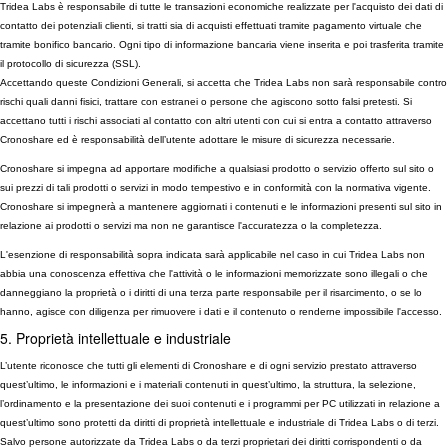
Tridea Labs è responsabile di tutte le transazioni economiche realizzate per l'acquisto dei dati di
contatto dei potenziali clienti, si tratti sia di acquisti effettuati tramite pagamento virtuale che
tramite bonifico bancario. Ogni tipo di informazione bancaria viene inserita e poi trasferita tramite
il protocollo di sicurezza (SSL).
Accettando queste Condizioni Generali, si accetta che Tridea Labs non sarà responsabile contro
rischi quali danni fisici, trattare con estranei o persone che agiscono sotto falsi pretesti. Si
accettano tutti i rischi associati al contatto con altri utenti con cui si entra a contatto attraverso
Cronoshare ed è responsabilità dell’utente adottare le misure di sicurezza necessarie.
Cronoshare si impegna ad apportare modifiche a qualsiasi prodotto o servizio offerto sul sito o
sui prezzi di tali prodotti o servizi in modo tempestivo e in conformità con la normativa vigente.
Cronoshare si impegnerà a mantenere aggiornati i contenuti e le informazioni presenti sul sito in
relazione ai prodotti o servizi ma non ne garantisce l'accuratezza o la completezza.
L'esenzione di responsabilità sopra indicata sarà applicabile nel caso in cui Tridea Labs non
abbia una conoscenza effettiva che l'attività o le informazioni memorizzate sono illegali o che
danneggiano la proprietà o i diritti di una terza parte responsabile per il risarcimento, o se lo
hanno, agisce con diligenza per rimuovere i dati e il contenuto o renderne impossibile l'accesso.
5. Proprietà intellettuale e industriale
L’utente riconosce che tutti gli elementi di Cronoshare e di ogni servizio prestato attraverso
quest’ultimo, le informazioni e i materiali contenuti in quest’ultimo, la struttura, la selezione,
l’ordinamento e la presentazione dei suoi contenuti e i programmi per PC utilizzati in relazione a
quest’ultimo sono protetti da diritti di proprietà intellettuale e industriale di Tridea Labs o di terzi.
Salvo persone autorizzate da Tridea Labs o da terzi proprietari dei diritti corrispondenti o da