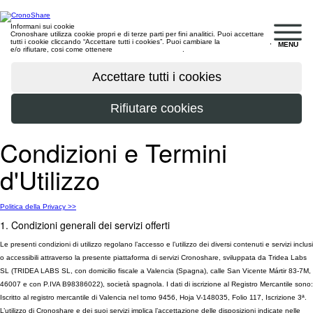
Informani sui cookie
Cronoshare utilizza cookie propri e di terze parti per fini analitici. Puoi accettare
tutti i cookie cliccando “Accettare tutti i cookies”. Puoi cambiare la
configurazione
,
MENU
e/o rifiutare, cosi come ottenere
maggiori informazioni
.
Condizioni e Termini
d'Utilizzo
Politica della Privacy >>
1. Condizioni generali dei servizi offerti
Le presenti condizioni di utilizzo regolano l’accesso e l’utilizzo dei diversi contenuti e servizi inclusi
o accessibili attraverso la presente piattaforma di servizi Cronoshare, sviluppata da Tridea Labs
SL (TRIDEA LABS SL, con domicilio fiscale a Valencia (Spagna), calle San Vicente Mártir 83-7M,
46007 e con P.IVA B98386022), società spagnola. I dati di iscrizione al Registro Mercantile sono:
Iscritto al registro mercantile di Valencia nel tomo 9456, Hoja V-148035, Folio 117, Iscrizione 3ª.
L’utilizzo di Cronoshare e dei suoi servizi implica l’accettazione delle disposizioni indicate nelle