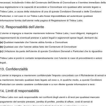
necessari, includendo il ritiro del Contenuto dell’Utente di Cronoshare e il termine immediato della
sua registrazione e la capacità di accedere a Cronoshare e/o qualsiasi altro servizio legato a
Tridea Labs, a causa della violazione di una di queste Condizioni Generali o delle Condizioni
Particolari, o nel caso in cui Tridea Labs fosse impossibilitata ad autenticare qualsiasi
informazione fornita dall’utente nella pagina di Registrazione di Tridea Labs.
12. Responsabilità dell’utente
L’utente si impegna a risarcire mantenere indenne Tridea Labs, i suoi dirigenti, impiegati e
rappresentanti da eventuali pretese o azioni legali e ragionevoli spese legali, derivanti da:
(a)
Qualsiasi materiale che l’utente abbia fornito a Cronoshare
(b)
Qualsiasi uso che l’utente abbia fatto del Contenuto di Cronoshare
(c)
L’infazione da parte dell’utente di queste Condizioni Generali o Particolari che lo riguardino
Tridea Labs si porrà in contatto tempestivamente con l’utente in caso di procedimenti o azioni
legali.
13. Confidenzialità
L’utente si impegna a mantenere confidenziale l’importo concordato con il Richiedente di servizi e
a mantenere riservato qualsiasi dato legato ad esso o, in qualche modo, a queste Condizioni
Particolari con stretto carattere confidenziale e a non riferire queste informazioni a terzi.
14. Limiti di responsabilità
Tridea Labs non sarà responsabile nei confronti degli utenti o di terzi per qualsiasi mancato
pagamento del servizio prestato, perdita di profitto, perdita di affare, costi di servizi di