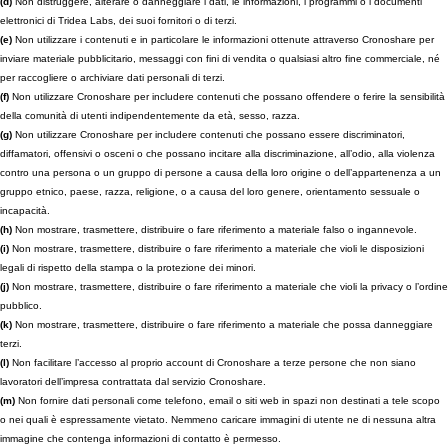
(d)
Non distruggere, alterare o danneggiare i dati, le informazioni, i programmi o i documenti
elettronici di Tridea Labs, dei suoi fornitori o di terzi.
(e)
Non utilizzare i contenuti e in particolare le informazioni ottenute attraverso Cronoshare per
inviare materiale pubblicitario, messaggi con fini di vendita o qualsiasi altro fine commerciale, né
per raccogliere o archiviare dati personali di terzi.
(f)
Non utilizzare Cronoshare per includere contenuti che possano offendere o ferire la sensibilità
della comunità di utenti indipendentemente da età, sesso, razza.
(g)
Non utilizzare Cronoshare per includere contenuti che possano essere discriminatori,
diffamatori, offensivi o osceni o che possano incitare alla discriminazione, all’odio, alla violenza
contro una persona o un gruppo di persone a causa della loro origine o dell’appartenenza a un
gruppo etnico, paese, razza, religione, o a causa del loro genere, orientamento sessuale o
incapacità.
(h)
Non mostrare, trasmettere, distribuire o fare riferimento a materiale falso o ingannevole.
(i)
Non mostrare, trasmettere, distribuire o fare riferimento a materiale che violi le disposizioni
legali di rispetto della stampa o la protezione dei minori.
(j)
Non mostrare, trasmettere, distribuire o fare riferimento a materiale che violi la privacy o l’ordine
pubblico.
(k)
Non mostrare, trasmettere, distribuire o fare riferimento a materiale che possa danneggiare
terzi.
(l)
Non facilitare l’accesso al proprio account di Cronoshare a terze persone che non siano
lavoratori dell’impresa contrattata dal servizio Cronoshare.
(m)
Non fornire dati personali come telefono, email o siti web in spazi non destinati a tele scopo
o nei quali è espressamente vietato. Nemmeno caricare immagini di utente ne di nessuna altra
immagine che contenga informazioni di contatto è permesso.