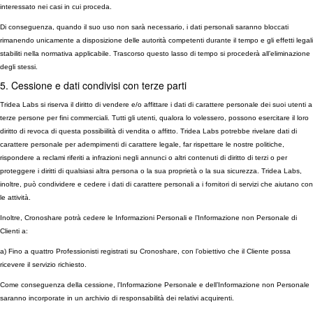
interessato nei casi in cui proceda.
Di conseguenza, quando il suo uso non sarà necessario, i dati personali saranno bloccati
rimanendo unicamente a disposizione delle autorità competenti durante il tempo e gli effetti legali
stabiliti nella normativa applicabile. Trascorso questo lasso di tempo si procederà all’eliminazione
degli stessi.
5. Cessione e dati condivisi con terze parti
Tridea Labs si riserva il diritto di vendere e/o affittare i dati di carattere personale dei suoi utenti a
terze persone per fini commerciali. Tutti gli utenti, qualora lo volessero, possono esercitare il loro
diritto di revoca di questa possibiilità di vendita o affitto. Tridea Labs potrebbe rivelare dati di
carattere personale per adempimenti di carattere legale, far rispettare le nostre politiche,
rispondere a reclami riferiti a infrazioni negli annunci o altri contenuti di diritto di terzi o per
proteggere i diritti di qualsiasi altra persona o la sua proprietà o la sua sicurezza. Tridea Labs,
inoltre, può condividere e cedere i dati di carattere personali a i fornitori di servizi che aiutano con
le attività.
Inoltre, Cronoshare potrà cedere le Informazioni Personali e l’Informazione non Personale di
Clienti a:
a) Fino a quattro Professionisti registrati su Cronoshare, con l’obiettivo che il Cliente possa
ricevere il servizio richiesto.
Come conseguenza della cessione, l’Informazione Personale e dell’Informazione non Personale
saranno incorporate in un archivio di responsabilità dei relativi acquirenti.