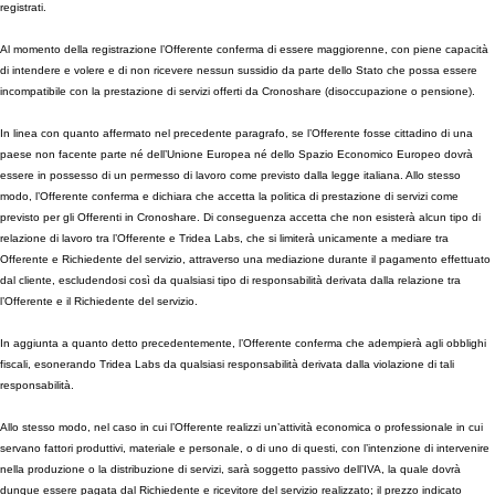
registrati.
Al momento della registrazione l’Offerente conferma di essere maggiorenne, con piene capacità
di intendere e volere e di non ricevere nessun sussidio da parte dello Stato che possa essere
incompatibile con la prestazione di servizi offerti da Cronoshare (disoccupazione o pensione).
In linea con quanto affermato nel precedente paragrafo, se l’Offerente fosse cittadino di una
paese non facente parte né dell’Unione Europea né dello Spazio Economico Europeo dovrà
essere in possesso di un permesso di lavoro come previsto dalla legge italiana. Allo stesso
modo, l’Offerente conferma e dichiara che accetta la politica di prestazione di servizi come
previsto per gli Offerenti in Cronoshare. Di conseguenza accetta che non esisterà alcun tipo di
relazione di lavoro tra l’Offerente e Tridea Labs, che si limiterà unicamente a mediare tra
Offerente e Richiedente del servizio, attraverso una mediazione durante il pagamento effettuato
dal cliente, escludendosi così da qualsiasi tipo di responsabilità derivata dalla relazione tra
l’Offerente e il Richiedente del servizio.
In aggiunta a quanto detto precedentemente, l’Offerente conferma che adempierà agli obblighi
fiscali, esonerando Tridea Labs da qualsiasi responsabilità derivata dalla violazione di tali
responsabilità.
Allo stesso modo, nel caso in cui l’Offerente realizzi un’attività economica o professionale in cui
servano fattori produttivi, materiale e personale, o di uno di questi, con l’intenzione di intervenire
nella produzione o la distribuzione di servizi, sarà soggetto passivo dell’IVA, la quale dovrà
dunque essere pagata dal Richiedente e ricevitore del servizio realizzato; il prezzo indicato