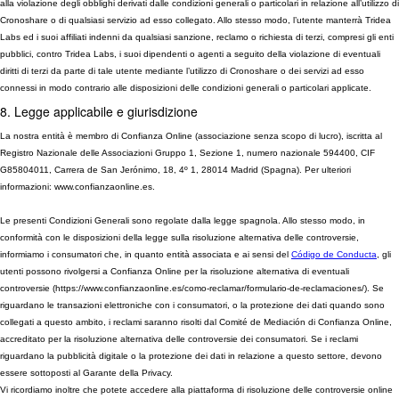
alla violazione degli obblighi derivati dalle condizioni generali o particolari in relazione all’utilizzo di
Cronoshare o di qualsiasi servizio ad esso collegato. Allo stesso modo, l’utente manterrà Tridea
Labs ed i suoi affiliati indenni da qualsiasi sanzione, reclamo o richiesta di terzi, compresi gli enti
pubblici, contro Tridea Labs, i suoi dipendenti o agenti a seguito della violazione di eventuali
diritti di terzi da parte di tale utente mediante l’utilizzo di Cronoshare o dei servizi ad esso
connessi in modo contrario alle disposizioni delle condizioni generali o particolari applicate.
8. Legge applicabile e giurisdizione
La nostra entità è membro di Confianza Online (associazione senza scopo di lucro), iscritta al
Registro Nazionale delle Associazioni Gruppo 1, Sezione 1, numero nazionale 594400, CIF
G85804011, Carrera de San Jerónimo, 18, 4º 1, 28014 Madrid (Spagna). Per ulteriori
informazioni: www.confianzaonline.es.
Le presenti Condizioni Generali sono regolate dalla legge spagnola. Allo stesso modo, in
conformità con le disposizioni della legge sulla risoluzione alternativa delle controversie,
informiamo i consumatori che, in quanto entità associata e ai sensi del
Código de Conducta
, gli
utenti possono rivolgersi a Confianza Online per la risoluzione alternativa di eventuali
controversie (https://www.confianzaonline.es/como-reclamar/formulario-de-reclamaciones/). Se
riguardano le transazioni elettroniche con i consumatori, o la protezione dei dati quando sono
collegati a questo ambito, i reclami saranno risolti dal Comité de Mediación di Confianza Online,
accreditato per la risoluzione alternativa delle controversie dei consumatori. Se i reclami
riguardano la pubblicità digitale o la protezione dei dati in relazione a questo settore, devono
essere sottoposti al Garante della Privacy.
Vi ricordiamo inoltre che potete accedere alla piattaforma di risoluzione delle controversie online