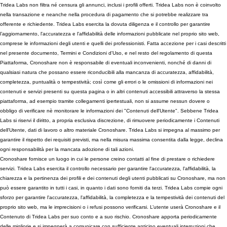
Tridea Labs non filtra né censura gli annunci, inclusi i profili offerti. Tridea Labs non è coinvolto
nella transazione e neanche nella procedura di pagamento che si potrebbe realizzare tra
offerente e richiedente. Tridea Labs esercita la dovuta diligenza e il controllo per garantire
l’aggiornamento, l'accuratezza e l'affidabilità delle informazioni pubblicate nel proprio sito web,
comprese le informazioni degli utenti e quelli dei professionisti. Fatta accezione per i casi descritti
nel presente documento, Termini e Condizioni d'Uso, e nel resto del regolamento di questa
Piattaforma, Cronoshare non è responsabile di eventuali inconvenienti, nonché di danni di
qualsiasi natura che possano essere riconducibili alla mancanza di accuratezza, affidabilità,
completezza, puntualità o tempestività; così come gli errori o le omissioni di informazioni nei
contenuti e servizi presenti su questa pagina o in altri contenuti accessibili attraverso la stessa
piattaforma, ad esempio tramite collegamenti ipertestuali, non si assume nessun dovere o
obbligo di verificare nè monitorare le informazioni dei "Contenuti dell'Utente". Sebbene Tridea
Labs si riservi il diritto, a propria esclusiva discrezione, di rimuovere periodicamente i Contenuti
dell'Utente, dati di lavoro o altro materiale Cronoshare. Tridea Labs si impegna al massimo per
garantire il rispetto dei requisiti previsti, ma nella misura massima consentita dalla legge, declina
ogni responsabilità per la mancata adozione di tali azioni.
Cronoshare fornisce un luogo in cui le persone creino contatti al fine di prestare o richiedere
servizi. Tridea Labs esercita il controllo necessario per garantire l'accuratezza, l'affidabilità, la
chiarezza e la pertinenza dei profili e dei contenuti degli utenti pubblicati su Cronoshare, ma non
può essere garantito in tutti i casi, in quanto i dati sono forniti da terzi. Tridea Labs compie ogni
sforzo per garantire l'accuratezza, l'affidabilità, la completezza e la tempestività dei contenuti del
proprio sito web, ma le imprecisioni o i refusi possono verificarsi. L’utente userà Cronoshare e il
Contenuto di Tridea Labs per suo conto e a suo rischio. Cronoshare apporta periodicamente
delle migliorie e si impegnerà a comunicare con sufficiente anticipo eventuali interruzioni che