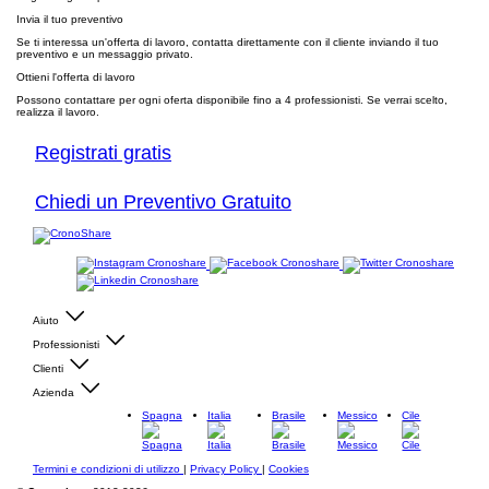
Invia il tuo preventivo
Se ti interessa un'offerta di lavoro, contatta direttamente con il cliente inviando il tuo
preventivo e un messaggio privato.
Ottieni l'offerta di lavoro
Possono contattare per ogni oferta disponibile fino a 4 professionisti. Se verrai scelto,
realizza il lavoro.
Registrati gratis
Chiedi un Preventivo Gratuito
Aiuto
Professionisti
Clienti
Azienda
Spagna
Italia
Brasile
Messico
Cile
Termini e condizioni di utilizzo
|
Privacy Policy
|
Cookies