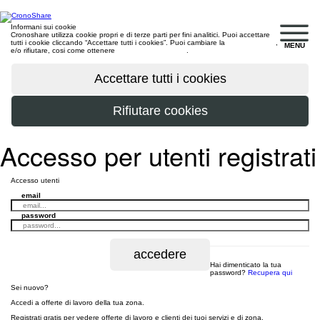
Informani sui cookie
Cronoshare utilizza cookie propri e di terze parti per fini analitici. Puoi accettare
tutti i cookie cliccando “Accettare tutti i cookies”. Puoi cambiare la
configurazione
,
MENU
e/o rifiutare, cosi come ottenere
maggiori informazioni
.
Accesso per utenti registrati
Accesso utenti
email
password
Hai dimenticato la tua
password?
Recupera qui
Sei nuovo?
Accedi a offerte di lavoro della tua zona.
Registrati gratis per vedere offerte di lavoro e clienti dei tuoi servizi e di zona.