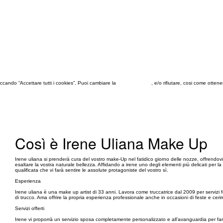
 cliccando “Accettare tutti i cookies”. Puoi cambiare la
configurazione
, e/o rifiutare, cosi come otten
Così è Irene Uliana Make Up
Irene uliana si prenderà cura del vostro make-Up nel fatidico giorno delle nozze, offrendovi u
esaltare la vostra naturale bellezza. Affidando a irene uno degli elementi più delicati per la 
qualificata che vi farà sentire le assolute protagoniste del vostro sì.
Esperienza
Irene uliana è una make up artist di 33 anni. Lavora come truccatrice dal 2009 per servizi fo
di trucco. Ama offrire la propria esperienza professionale anche in occasioni di feste e ceri
Servizi offerti
Irene vi proporrà un servizio sposa completamente personalizzato e all’avanguardia per fa