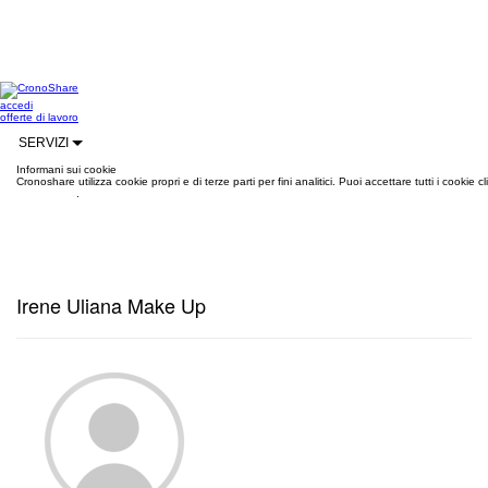
accedi
offerte di lavoro
SERVIZI
Informani sui cookie
Cronoshare utilizza cookie propri e di terze parti per fini analitici. Puoi accettare tutti i cookie
informazioni
.
Irene Uliana Make Up