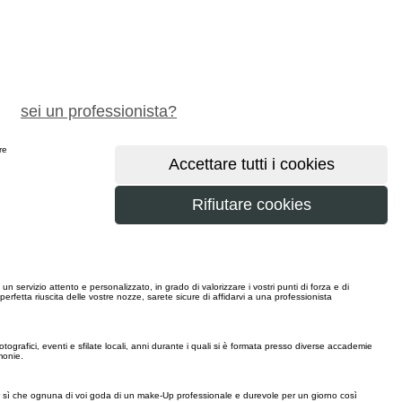
chiedi preventivo gratuito
sei un professionista?
ere
maggiori
n servizio attento e personalizzato, in grado di valorizzare i vostri punti di forza e di
perfetta riuscita delle vostre nozze, sarete sicure di affidarvi a una professionista
tografici, eventi e sfilate locali, anni durante i quali si è formata presso diverse accademie
monie.
r sì che ognuna di voi goda di un make-Up professionale e durevole per un giorno così