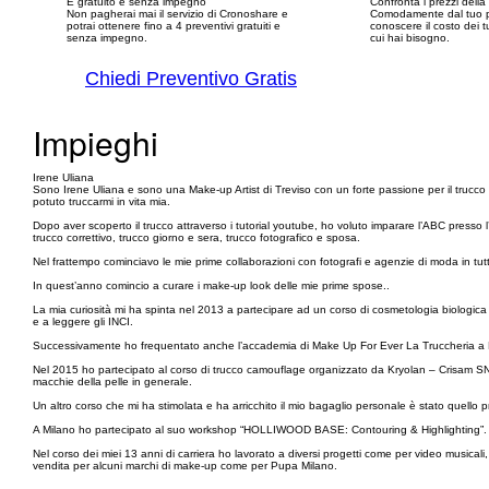
E gratuito e senza impegno
Confronta i prezzi dell
Non pagherai mai il servizio di Cronoshare e
Comodamente dal tuo p
potrai ottenere fino a 4 preventivi gratuiti e
conoscere il costo dei tu
senza impegno.
cui hai bisogno.
Chiedi Preventivo Gratis
Impieghi
Irene Uliana
Sono Irene Uliana e sono una Make-up Artist di Treviso con un forte passione per il trucco 
potuto truccarmi in vita mia.
Dopo aver scoperto il trucco attraverso i tutorial youtube, ho voluto imparare l’ABC press
trucco correttivo, trucco giorno e sera, trucco fotografico e sposa.
Nel frattempo cominciavo le mie prime collaborazioni con fotografi e agenzie di moda in tutt
In quest’anno comincio a curare i make-up look delle mie prime spose..
La mia curiosità mi ha spinta nel 2013 a partecipare ad un corso di cosmetologia biologica
e a leggere gli INCI.
Successivamente ho frequentato anche l’accademia di Make Up For Ever La Truccheria a B
Nel 2015 ho partecipato al corso di trucco camouflage organizzato da Kryolan – Crisam SNC a 
macchie della pelle in generale.
Un altro corso che mi ha stimolata e ha arricchito il mio bagaglio personale è stato quell
A Milano ho partecipato al suo workshop “HOLLIWOOD BASE: Contouring & Highlighting”.
Nel corso dei miei 13 anni di carriera ho lavorato a diversi progetti come per video musicali
vendita per alcuni marchi di make-up come per Pupa Milano.