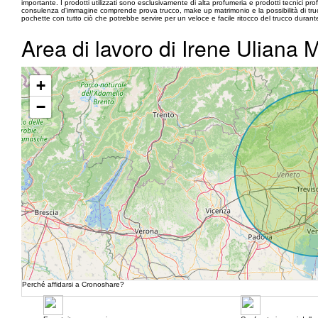
importante. I prodotti utilizzati sono esclusivamente di alta profumeria e prodotti tecnici pro
consulenza d'immagine comprende prova trucco, make up matrimonio e la possibilità di truc
pochette con tutto ciò che potrebbe servire per un veloce e facile ritocco del trucco durante
Area di lavoro di Irene Uliana
+
−
Perché affidarsi a Cronoshare?