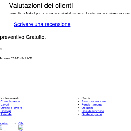
Valutazioni dei clienti
Irene Uliana Make Up no ci sono recensioni al momento. Lascia una recensione ora e racco
Scrivere una recensione
 preventivo Gratuito.
Professionisti
Clienti
Come lavorare
Servizi vicino a me
Lavori
Funzionamento
Offerte di lavoro
Opinioni
Consigli
Casi di successo
Aziende
Guida ai prezzi
essico
Cile