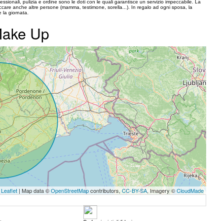
fessionali, pulizia e ordine sono le doti con le quali garantisce un servizio impeccabile. La
care anche altre persone (mamma, testimone, sorella...). In regalo ad ogni sposa, la
 la giornata.
 Make Up
Leaflet
| Map data ©
OpenStreetMap
contributors,
CC-BY-SA
, Imagery ©
CloudMade