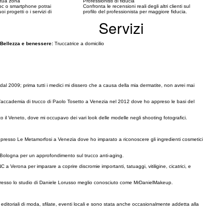
a tua zona
Professionisti di fiducia
c o smartphone potrai
Confronta le recensioni reali degli altri clienti sul
oi progetti o i servizi di
profilo del professionista per maggiore fiducia.
Servizi
Bellezza e benessere:
Truccatrice a domicilio
dal 2009; prima tutti i medici mi dissero che a causa della mia dermatite, non avrei mai
o l’accademia di trucco di Paolo Tosetto a Venezia nel 2012 dove ho appreso le basi del
o il Veneto, dove mi occupavo dei vari look delle modelle negli shooting fotografici.
 presso Le Metamorfosi a Venezia dove ho imparato a riconoscere gli ingredienti cosmetici
ologna per un approfondimento sul trucco anti-aging.
Verona per imparare a coprire discromie importanti, tatuaggi, vitiligine, cicatrici, e
o presso lo studio di Daniele Lorusso meglio conosciuto come MrDanielMakeup.
, editoriali di moda, sfilate, eventi locali e sono stata anche occasionalmente addetta alla