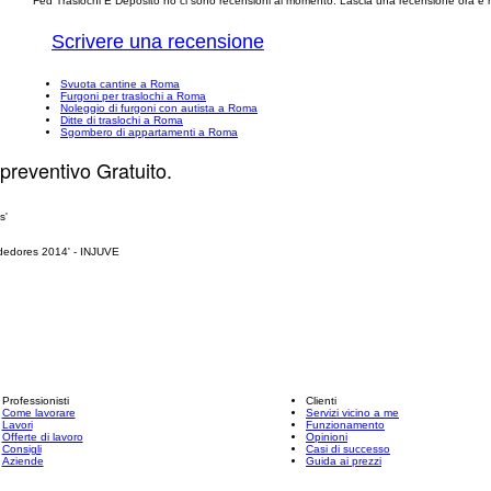
Fed Traslochi E Deposito no ci sono recensioni al momento. Lascia una recensione ora e ra
Scrivere una recensione
Svuota cantine a Roma
Furgoni per traslochi a Roma
Noleggio di furgoni con autista a Roma
Ditte di traslochi a Roma
Sgombero di appartamenti a Roma
 preventivo Gratuito.
Professionisti
Clienti
Come lavorare
Servizi vicino a me
Lavori
Funzionamento
Offerte di lavoro
Opinioni
Consigli
Casi di successo
Aziende
Guida ai prezzi