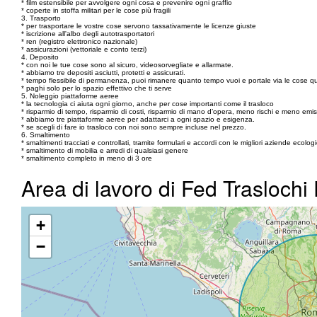
* film estensibile per avvolgere ogni cosa e prevenire ogni graffio
* coperte in stoffa militari per le cose più fragili
3. Trasporto
* per trasportare le vostre cose servono tassativamente le licenze giuste
* iscrizione all'albo degli autotrasportatori
* ren (registro elettronico nazionale)
* assicurazioni (vettoriale e conto terzi)
4. Deposito
* con noi le tue cose sono al sicuro, videosorvegliate e allarmate.
* abbiamo tre depositi asciutti, protetti e assicurati.
* tempo flessibile di permanenza, puoi rimanere quanto tempo vuoi e portale via le cose q
* paghi solo per lo spazio effettivo che ti serve
5. Noleggio piattaforme aeree
* la tecnologia ci aiuta ogni giorno, anche per cose importanti come il trasloco
* risparmio di tempo, risparmio di costi, risparmio di mano d’opera, meno rischi e meno emis
* abbiamo tre piattaforme aeree per adattarci a ogni spazio e esigenza.
* se scegli di fare io trasloco con noi sono sempre incluse nel prezzo.
6. Smaltimento
* smaltimenti tracciati e controllati, tramite formulari e accordi con le migliori aziende ecolog
* smaltimento di mobilia e arredi di qualsiasi genere
* smaltimento completo in meno di 3 ore
Area di lavoro di Fed Traslochi
+
−