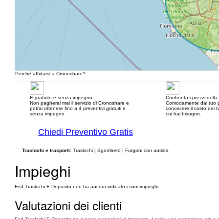
Perché affidarsi a Cronoshare?
E gratuito e senza impegno
Confronta i prezzi dell
Non pagherai mai il servizio di Cronoshare e
Comodamente dal tuo p
potrai ottenere fino a 4 preventivi gratuiti e
conoscere il costo dei tu
senza impegno.
cui hai bisogno.
Chiedi Preventivo Gratis
Traslochi e trasporti:
Traslochi | Sgombero | Furgoni con autista
Impieghi
Fed Traslochi E Deposito non ha ancora indicato i suoi impieghi.
Valutazioni dei clienti