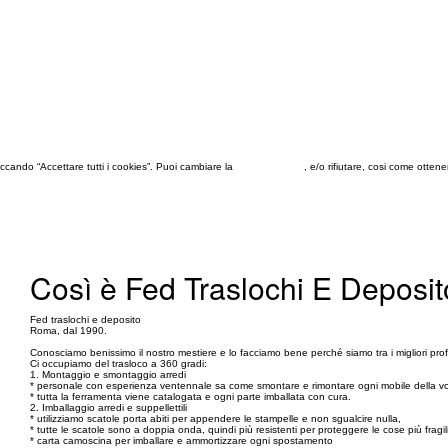
 cliccando “Accettare tutti i cookies”. Puoi cambiare la
configurazione
, e/o rifiutare, cosi come otten
Così è Fed Traslochi E Deposit
Fed traslochi e deposito
Roma, dal 1990.
Conosciamo benissimo il nostro mestiere e lo facciamo bene perché siamo tra i migliori prof
Ci occupiamo del trasloco a 360 gradi:
1. Montaggio e smontaggio arredi
* personale con esperienza ventennale sa come smontare e rimontare ogni mobile della vost
* tutta la ferramenta viene catalogata e ogni parte imballata con cura.
2. Imballaggio arredi e suppellettili
* utilizziamo scatole porta abiti per appendere le stampelle e non sgualcire nulla,
* tutte le scatole sono a doppia onda, quindi più resistenti per proteggere le cose più fragili
* carta camoscina per imballare e ammortizzare ogni spostamento