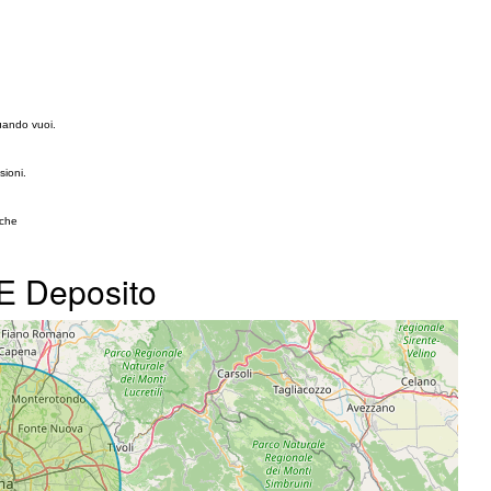
uando vuoi.
sioni.
iche
 E Deposito