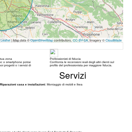
Leaflet
| Map data ©
OpenStreetMap
contributors,
CC-BY-SA
, Imagery ©
CloudMade
a tua zona
Professionisti di fiducia
c o smartphone potrai
Confronta le recensioni reali degli altri clienti sul
oi progetti o i servizi di
profilo del professionista per maggiore fiducia.
Servizi
Riparazioni casa e installazioni:
Montaggio di mobili e Ikea