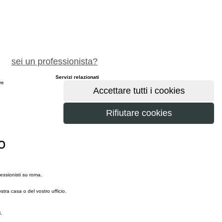
chiedi preventivo gratuito
sei un professionista?
Servizi relazionati
ere
maggiori
o
essionisti su roma.
ra casa o del vostro ufficio.
,