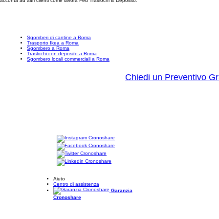
cconta ad altri clienti come lavora Fed Traslochi E Deposito.
Sgomberi di cantine a Roma
Trasporto Ikea a Roma
Sgombero a Roma
Traslochi con deposito a Roma
Sgombero locali commerciali a Roma
Chiedi un Preventivo Gr
Aiuto
Centro di assistenza
Garanzia
Cronoshare