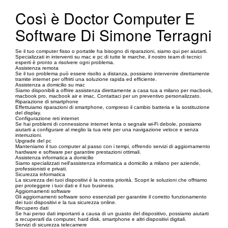
Così è Doctor Computer E
Software Di Simone Terragni
Se il tuo computer fisso o portatile ha bisogno di riparazioni, siamo qui per aiutarti.
Specializzati in interventi su mac e pc di tutte le marche, il nostro team di tecnici
esperti è pronto a risolvere ogni problema.
Assistenza remota
Se il tuo problema può essere risolto a distanza, possiamo intervenire direttamente
tramite internet per offrirti una soluzione rapida ed efficiente.
Assistenza a domicilio su mac
Siamo disponibili a offrire assistenza direttamente a casa tua a milano per macbook,
macbook pro, macbook air e imac. Contattaci per un preventivo personalizzato.
Riparazione di smartphone
Effettuiamo riparazioni di smartphone, compreso il cambio batteria e la sostituzione
del display.
Configurazione reti internet
Se hai problemi di connessione internet lenta o segnale wi-Fi debole, possiamo
aiutarti a configurare al meglio la tua rete per una navigazione veloce e senza
interruzioni.
Upgrade del pc
Manteniamo il tuo computer al passo con i tempi, offrendo servizi di aggiornamento
hardware e software per garantire prestazioni ottimali.
Assistenza informatica a domicilio
Siamo specializzati nell'assistenza informatica a domicilio a milano per aziende,
professionisti e privati.
Sicurezza informatica
La sicurezza dei tuoi dispositivi è la nostra priorità. Scopri le soluzioni che offriamo
per proteggere i tuoi dati e il tuo business.
Aggiornamenti software
Gli aggiornamenti software sono essenziali per garantire il corretto funzionamento
dei tuoi dispositivi e la tua sicurezza online.
Recupero dati
Se hai perso dati importanti a causa di un guasto del dispositivo, possiamo aiutarti
a recuperarli da computer, hard disk, smartphone e altri dispositivi digitali.
Servizi di sicurezza telecamere