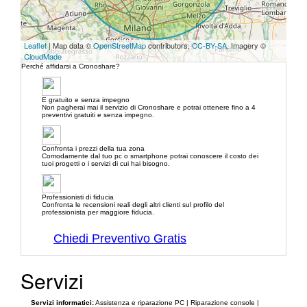
Leaflet
| Map data ©
OpenStreetMap
contributors,
CC-BY-SA
, Imagery ©
CloudMade
Perché affidarsi a Cronoshare?
E gratuito e senza impegno
Non pagherai mai il servizio di Cronoshare e potrai ottenere fino a 4
preventivi gratuiti e senza impegno.
Confronta i prezzi della tua zona
Comodamente dal tuo pc o smartphone potrai conoscere il costo dei
tuoi progetti o i servizi di cui hai bisogno.
Professionisti di fiducia
Confronta le recensioni reali degli altri clienti sul profilo del
professionista per maggiore fiducia.
Chiedi Preventivo Gratis
Servizi
Servizi informatici:
Assistenza e riparazione PC | Riparazione console |