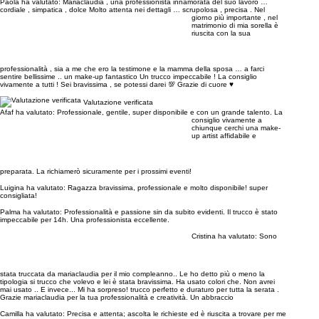
Paola ha valutato:
Mariaclaudia , una professionista innamorata del suo lavoro …
cordiale , simpatica , dolce Molto attenta nei dettagli … scrupolosa , precisa . Nel
giorno più importante , nel
matrimonio di mia sorella è
riuscita con la sua
professionalità , sia a me che ero la testimone e la mamma della sposa … a farci
sentire bellissime .. un make-up fantastico Un trucco impeccabile ! La consiglio
vivamente a tutti ! Sei bravissima , se potessi darei 💯 Grazie di cuore ♥️
Valutazione verificata
Afaf ha valutato:
Professionale, gentile, super disponibile e con un grande talento. La
consiglio vivamente a
chiunque cerchi una make-
up artist affidabile e
preparata. La richiamerò sicuramente per i prossimi eventi!
Luigina ha valutato:
Ragazza bravissima, professionale e molto disponibile! super
consigliata!
Palma ha valutato:
Professionalità e passione sin da subito evidenti. Il trucco è stato
impeccabile per 14h. Una professionista eccellente.
Cristina ha valutato:
Sono
stata truccata da mariaclaudia per il mio compleanno.. Le ho detto più o meno la
tipologia si trucco che volevo e lei è stata bravissima. Ha usato colori che. Non avrei
mai usato .. E invece... Mi ha sorpreso! trucco perfetto e duraturo per tutta la serata .
Grazie mariaclaudia per la tua professionalità e creatività. Un abbraccio
Camilla ha valutato:
Precisa e attenta; ascolta le richieste ed è riuscita a trovare per me