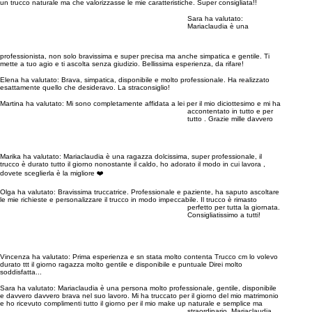
un trucco naturale ma che valorizzasse le mie caratteristiche. Super consigliata!!
Sara ha valutato:
Mariaclaudia è una
professionista, non solo bravissima e super precisa ma anche simpatica e gentile. Ti
mette a tuo agio e ti ascolta senza giudizio. Bellissima esperienza, da rifare!
Elena ha valutato:
Brava, simpatica, disponibile e molto professionale. Ha realizzato
esattamente quello che desideravo. La straconsiglio!
Martina ha valutato:
Mi sono completamente affidata a lei per il mio diciottesimo e mi ha
accontentato in tutto e per
tutto . Grazie mille davvero
Marika ha valutato:
Mariaclaudia è una ragazza dolcissima, super professionale, il
trucco è durato tutto il giorno nonostante il caldo, ho adorato il modo in cui lavora ,
dovete sceglierla è la migliore ❤️
Olga ha valutato:
Bravissima truccatrice. Professionale e paziente, ha saputo ascoltare
le mie richieste e personalizzare il trucco in modo impeccabile. Il trucco è rimasto
perfetto per tutta la giornata.
Consigliatissimo a tutti!
Vincenza ha valutato:
Prima esperienza e sn stata molto contenta Trucco cm lo volevo
durato ttt il giorno ragazza molto gentile e disponibile e puntuale Direi molto
soddisfatta...
Sara ha valutato:
Mariaclaudia è una persona molto professionale, gentile, disponibile
e davvero davvero brava nel suo lavoro. Mi ha truccato per il giorno del mio matrimonio
e ho ricevuto complimenti tutto il giorno per il mio make up naturale e semplice ma
straordinario. Mariaclaudia