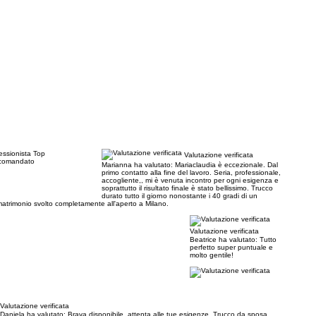
essionista Top
Valutazione verificata
comandato
Marianna ha valutato:
Mariaclaudia è eccezionale. Dal
primo contatto alla fine del lavoro. Seria, professionale,
accogliente,, mi è venuta incontro per ogni esigenza e
soprattutto il risultato finale è stato bellissimo. Trucco
durato tutto il giorno nonostante i 40 gradi di un
atrimonio svolto completamente all'aperto a Milano.
Valutazione verificata
Beatrice ha valutato:
Tutto
perfetto super puntuale e
molto gentile!
Valutazione verificata
Daniela ha valutato:
Brava,disponibile, attenta alle tue esigenze. Trucco da sposa