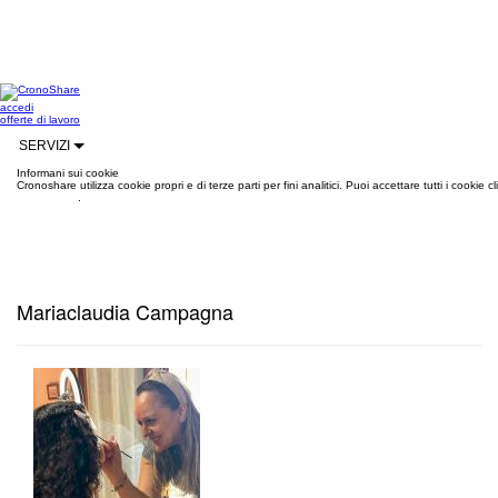
accedi
offerte di lavoro
SERVIZI
Informani sui cookie
Cronoshare utilizza cookie propri e di terze parti per fini analitici. Puoi accettare tutti i cookie
informazioni
.
Mariaclaudia Campagna