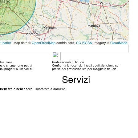
Leaflet
| Map data ©
OpenStreetMap
contributors,
CC-BY-SA
, Imagery ©
CloudMade
a tua zona
Professionisti di fiducia
c o smartphone potrai
Confronta le recensioni reali degli altri clienti sul
oi progetti o i servizi di
profilo del professionista per maggiore fiducia.
Servizi
Bellezza e benessere:
Truccatrice a domicilio