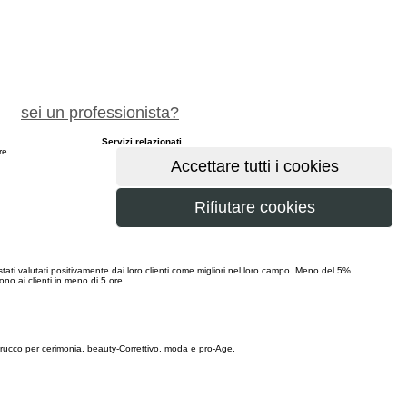
chiedi preventivo gratuito
sei un professionista?
Servizi relazionati
ere
maggiori
ati valutati positivamente dai loro clienti come migliori nel loro campo. Meno del 5%
no ai clienti in meno di 5 ore.
 trucco per cerimonia, beauty-Correttivo, moda e pro-Age.