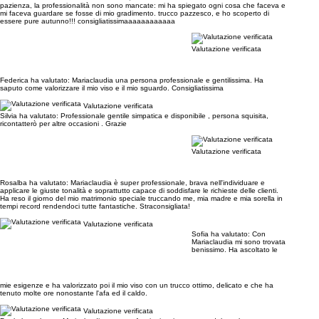
pazienza, la professionalità non sono mancate: mi ha spiegato ogni cosa che faceva e
mi faceva guardare se fosse di mio gradimento. trucco pazzesco, e ho scoperto di
essere pure autunno!!! consigliatissimaaaaaaaaaaaa
Valutazione verificata
Federica ha valutato:
Mariaclaudia una persona professionale e gentilissima. Ha
saputo come valorizzare il mio viso e il mio sguardo. Consigliatissima
Valutazione verificata
Silvia ha valutato:
Professionale gentile simpatica e disponibile , persona squisita,
ricontatterò per altre occasioni . Grazie
Valutazione verificata
Rosalba ha valutato:
Mariaclaudia è super professionale, brava nell'individuare e
applicare le giuste tonalità e soprattutto capace di soddisfare le richieste delle clienti.
Ha reso il giorno del mio matrimonio speciale truccando me, mia madre e mia sorella in
tempi record rendendoci tutte fantastiche. Straconsigliata!
Valutazione verificata
Sofia ha valutato:
Con
Mariaclaudia mi sono trovata
benissimo. Ha ascoltato le
mie esigenze e ha valorizzato poi il mio viso con un trucco ottimo, delicato e che ha
tenuto molte ore nonostante l'afa ed il caldo.
Valutazione verificata