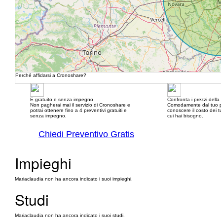
Perché affidarsi a Cronoshare?
E gratuito e senza impegno
Confronta i prezzi dell
Non pagherai mai il servizio di Cronoshare e
Comodamente dal tuo p
potrai ottenere fino a 4 preventivi gratuiti e
conoscere il costo dei tu
senza impegno.
cui hai bisogno.
Chiedi Preventivo Gratis
Impieghi
Mariaclaudia non ha ancora indicato i suoi impieghi.
Studi
Mariaclaudia non ha ancora indicato i suoi studi.