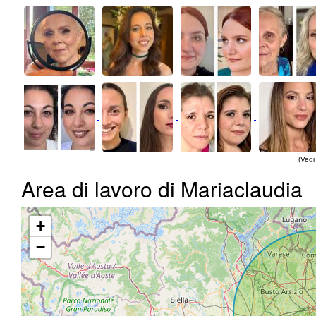
(Vedi 
Area di lavoro di Mariaclaudia
+
−