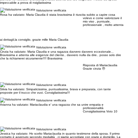
impeccabile a prova di nsigliatissima
Valutazione verificata
Rosa ha valutato:
Maria Claudia è stata bravissima è riuscita subito a capire cosa
volevo e come valorizzare il
mio viso , puntuale,
professionale , molto attenta
ai dettagli,la consiglio, grazie mille Maria Claudia
Valutazione verificata
Cinzia ha valutato:
Maria Claudia e una ragazza davvero davvero eccezionale...
Bravissima e attenta alle esigenze del cliente.. davvero nulla da dire.. posso solo dire
che la richiamerei sicuramente!!!! Bravissima
Risposta di Mariaclaudia
Grazie cinzia 🥹
Valutazione verificata
Silvia ha valutato:
Simpaticissima, puntualissima, brava e preparata, con tante
proposte per il trucco che vuoi. Consigliatissima!!!
Valutazione verificata
Arianna ha valutato:
Mariaclaudia e’ una ragazza che sa unire empatia e
professionalità
Consigliatissima Voto 10
Valutazione verificata
Jessica ha valutato:
Ho scelto Mariaclaudia in quanto testimone della sposa. Il primo
contatto è avvenuto secondo modalità , ci siamo accordate con orario e domicilio. La