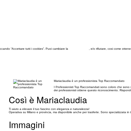
 cliccando “Accettare tutti i cookies”. Puoi cambiare la
configurazione
, e/o rifiutare, cosi come otten
Mariaclaudia è un professionista Top Raccomandato
I Professionisti Top Raccomandati sono coloro che sono st
dei professionisti ottiene questo riconoscimento. Rispondo
Così è Mariaclaudia
Ti aiuto a elevare il tuo fascino con eleganza e naturalezza!
Operativa su Milano e provincia, ma disponibile anche per trasferte. Sono specializzata in
Immagini