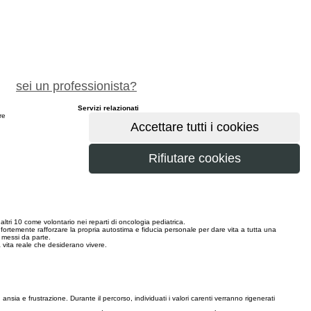
chiedi preventivo gratuito
sei un professionista?
Servizi relazionati
ere
maggiori
ltri 10 come volontario nei reparti di oncologia pediatrica.
ortemente rafforzare la propria autostima e fiducia personale per dare vita a tutta una
i messi da parte.
a vita reale che desiderano vivere.
ansia e frustrazione. Durante il percorso, individuati i valori carenti verranno rigenerati