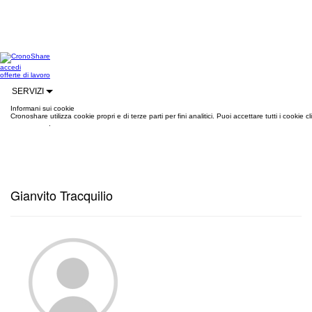
accedi
offerte di lavoro
SERVIZI
Informani sui cookie
Cronoshare utilizza cookie propri e di terze parti per fini analitici. Puoi accettare tutti i cookie
informazioni
.
Gianvito Tracquilio