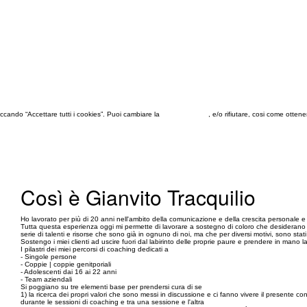
 cliccando “Accettare tutti i cookies”. Puoi cambiare la
configurazione
, e/o rifiutare, cosi come otten
Così è Gianvito Tracquilio
Ho lavorato per più di 20 anni nell'ambito della comunicazione e della crescita personale e a
Tutta questa esperienza oggi mi permette di lavorare a sostegno di coloro che desiderano f
serie di talenti e risorse che sono già in ognuno di noi, ma che per diversi motivi, sono stat
Sostengo i miei clienti ad uscire fuori dal labirinto delle proprie paure e prendere in mano l
I pilastri dei miei percorsi di coaching dedicati a
- Singole persone
- Coppie | coppie genitporiali
- Adolescenti dai 16 ai 22 anni
- Team aziendali
Si poggiano su tre elementi base per prendersi cura di se
1) la ricerca dei propri valori che sono messi in discussione e ci fanno vivere il presente con 
durante le sessioni di coaching e tra una sessione e l'altra