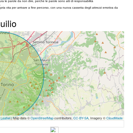
ura le parole da non dire, perché le parole sono atti di responsabilità
.
ia vita per arrivare a fine percorso, con una nuova cassetta degli attrezzi emotiva da
uilio
Leaflet
| Map data ©
OpenStreetMap
contributors,
CC-BY-SA
, Imagery ©
CloudMade