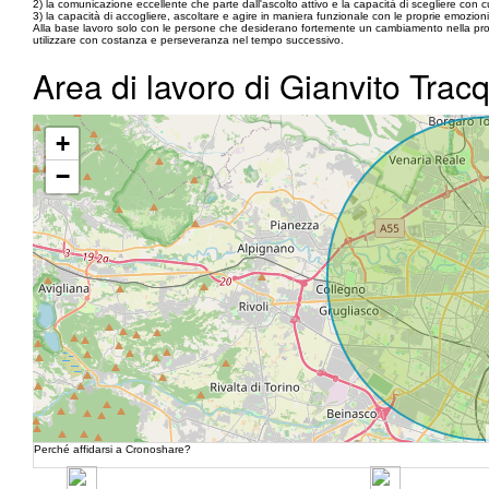
2) la comunicazione eccellente che parte dall'ascolto attivo e la capacità di scegliere con c
3) la capacità di accogliere, ascoltare e agire in maniera funzionale con le proprie emozioni
Alla base lavoro solo con le persone che desiderano fortemente un cambiamento nella propr
utilizzare con costanza e perseveranza nel tempo successivo.
Area di lavoro di Gianvito Tracq
+
−
Perché affidarsi a Cronoshare?