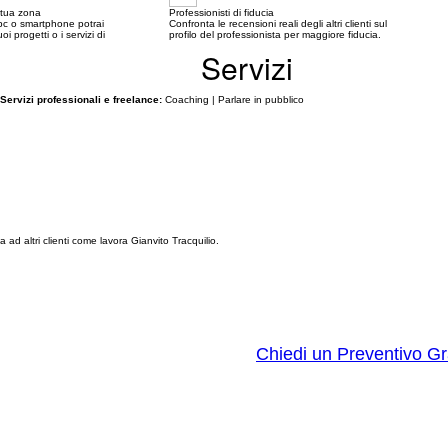
a tua zona
Professionisti di fiducia
c o smartphone potrai
Confronta le recensioni reali degli altri clienti sul
oi progetti o i servizi di
profilo del professionista per maggiore fiducia.
Servizi
Servizi professionali e freelance:
Coaching | Parlare in pubblico
ad altri clienti come lavora Gianvito Tracquilio.
Chiedi un Preventivo Gr