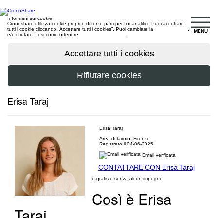
Informani sui cookie
Cronoshare utilizza cookie propri e di terze parti per fini analitici. Puoi accettare
tutti i cookie cliccando “Accettare tutti i cookies”. Puoi cambiare la
configurazione
,
MENU
e/o rifiutare, cosi come ottenere
maggiori informazioni
.
Erisa Taraj
Erisa Taraj
Area di lavoro: Firenze
Registrato il 04-06-2025
Email verificata
CONTATTARE CON Erisa Taraj
è gratis e senza alcun impegno
Così è Erisa
Taraj