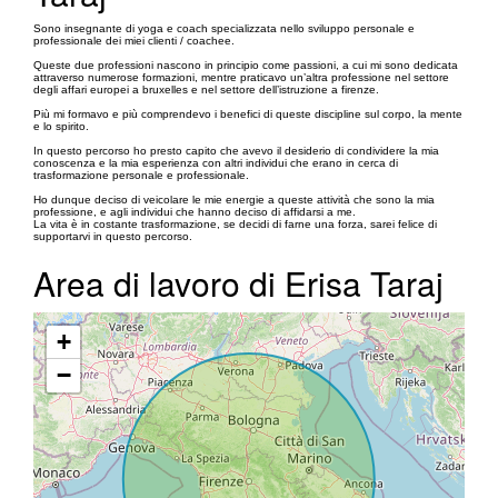
Sono insegnante di yoga e coach specializzata nello sviluppo personale e
professionale dei miei clienti / coachee.
Queste due professioni nascono in principio come passioni, a cui mi sono dedicata
attraverso numerose formazioni, mentre praticavo un’altra professione nel settore
degli affari europei a bruxelles e nel settore dell’istruzione a firenze.
Più mi formavo e più comprendevo i benefici di queste discipline sul corpo, la mente
e lo spirito.
In questo percorso ho presto capito che avevo il desiderio di condividere la mia
conoscenza e la mia esperienza con altri individui che erano in cerca di
trasformazione personale e professionale.
Ho dunque deciso di veicolare le mie energie a queste attività che sono la mia
professione, e agli individui che hanno deciso di affidarsi a me.
La vita è in costante trasformazione, se decidi di farne una forza, sarei felice di
supportarvi in questo percorso.
Area di lavoro di Erisa Taraj
+
−