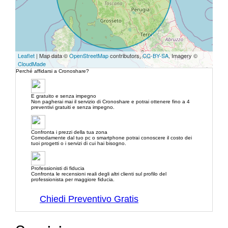
Leaflet
| Map data ©
OpenStreetMap
contributors,
CC-BY-SA
, Imagery ©
CloudMade
Perché affidarsi a Cronoshare?
E gratuito e senza impegno
Non pagherai mai il servizio di Cronoshare e potrai ottenere fino a 4
preventivi gratuiti e senza impegno.
Confronta i prezzi della tua zona
Comodamente dal tuo pc o smartphone potrai conoscere il costo dei
tuoi progetti o i servizi di cui hai bisogno.
Professionisti di fiducia
Confronta le recensioni reali degli altri clienti sul profilo del
professionista per maggiore fiducia.
Chiedi Preventivo Gratis