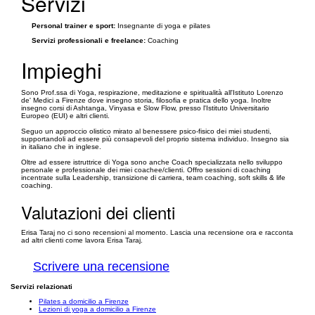
Servizi
Personal trainer e sport:
Insegnante di yoga e pilates
Servizi professionali e freelance:
Coaching
Impieghi
Sono Prof.ssa di Yoga, respirazione, meditazione e spiritualità all'Istituto Lorenzo
de' Medici a Firenze dove insegno storia, filosofia e pratica dello yoga. Inoltre
insegno corsi di Ashtanga, Vinyasa e Slow Flow, presso l'Istituto Universitario
Europeo (EUI) e altri clienti.
Seguo un approccio olistico mirato al benessere psico-fisico dei miei studenti,
supportandoli ad essere più consapevoli del proprio sistema individuo. Insegno sia
in italiano che in inglese.
Oltre ad essere istruttrice di Yoga sono anche Coach specializzata nello sviluppo
personale e professionale dei miei coachee/clienti. Offro sessioni di coaching
incentrate sulla Leadership, transizione di carriera, team coaching, soft skills & life
coaching.
Valutazioni dei clienti
Erisa Taraj no ci sono recensioni al momento. Lascia una recensione ora e racconta
ad altri clienti come lavora Erisa Taraj.
Scrivere una recensione
Servizi relazionati
Pilates a domicilio a Firenze
Lezioni di yoga a domicilio a Firenze