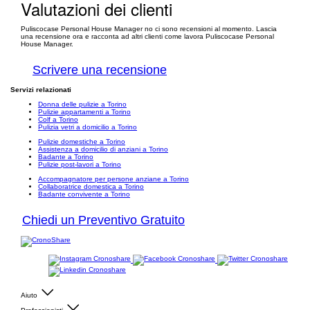
Valutazioni dei clienti
Puliscocase Personal House Manager no ci sono recensioni al momento. Lascia
una recensione ora e racconta ad altri clienti come lavora Puliscocase Personal
House Manager.
Scrivere una recensione
Servizi relazionati
Donna delle pulizie a Torino
Pulizie appartamenti a Torino
Colf a Torino
Pulizia vetri a domicilio a Torino
Pulizie domestiche a Torino
Assistenza a domicilio di anziani a Torino
Badante a Torino
Pulizie post-lavori a Torino
Accompagnatore per persone anziane a Torino
Collaboratrice domestica a Torino
Badante convivente a Torino
Chiedi un Preventivo Gratuito
Aiuto