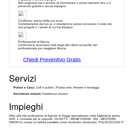
Non pagherai mai il servizio di Cronoshare e potrai ottenere fino a 4
preventivi gratuiti e senza impegno.
Confronta i prezzi della tua zona
Comodamente dal tuo pc o smartphone potrai conoscere il costo dei
tuoi progetti o i servizi di cui hai bisogno.
Professionisti di fiducia
Confronta le recensioni reali degli altri clienti sul profilo del
professionista per maggiore fiducia.
Chiedi Preventivo Gratis
Servizi
Pulizie e Casa:
Colf e pulizie | Pulizia vetri, finestre e tendaggi
Assistenza anziani:
Assistenza anziani
Impieghi
Oltre alla mia professione di Agente di Viaggi specializzato nella biglietteria aerea
IATA, e contabile per le aziende: OLIVETTI - MONEYGRAM - RIA - WESTERN
UNION ho creato un'attività parallela come domestico strutturato: PULISCOCASE:IT
-