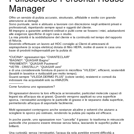
Manager
Offro un servizio di pulizia accurato, strutturato, affidabile e svolto con grande
attenzione ai dettagli.
Sono puntuale, serio e abituato a lavorare con discrezione negli ambienti privati e
professionali, rispettando sempre spazi e oggetti del cliente.
Mi impegno a garantire ambienti ordinati e puliti come se fossero i miei, adattandomi
alle esigenze specifiche di ogni casa o studio.
La mia priorità è la soddisfazione del cliente e la continuità nel tempo del rapporto
di fiducia.
Dovendo effettuare un lavoro ad HOC consiglio ai Clienti di attrezzarsi di
aspirapolvere (o scopa elettrica) dotata di filtro HEPA, inoltre di avere in casa una
base di prodotti indispensabili per la pulizia di:
*CUCINA*: sgrassatori tipo "CHANTECLAIR"
*BAGNO*: "QUASAR Bagno"
*PAVIMENTI*: "QUASAR Pavimenti"
*VETRI - CRISTALLI*: "QUASAR vetri"
e di una considerevole fornitura di panni in microfibra "VILEDA", efficienti, sostenibili
(lavabili in lavatrice e riutilzzabili per molto tempo).
Guanti sempre "VILEDA DERMO PLUS" (colore verde), resistenti e comodi da
indossare ma acquistabili solo su AMAZON.
----------------
Come funziona uno sgrassatore?
Gli sgrassatori devono la loro efficacia ai tensioattivi, particolari molecole capaci di
legarsi sia all'acqua sia ai grassi. Quando vengono applicati su una superficie
sporca, i tensioattivi avvolgono le particelle di grasso e le separano dalla superficie,
permettendo all'acqua di asportarle facilmente.
Molti sgrassatori contengono anche sostanze alcaline e solventi che aiutano a
sciogliere lo sporco più ostinato, rendendo la pulizia più rapida ed efficace.
In poche parole, uno sgrassatore non "cancella" il grasso: lo trasforma in minuscole
particelle che possono essere rimosse senza fatica, lasciando le superfici pulite e
brillanti.
Una curiosità: senza i tensioattivi, l'acqua da sola avrebbe enormi difficoltà a