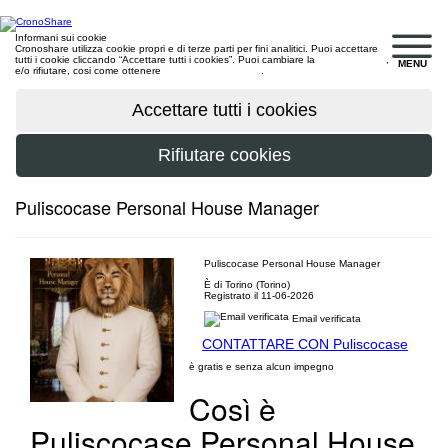
Informani sui cookie
Cronoshare utilizza cookie propri e di terze parti per fini analitici. Puoi accettare
tutti i cookie cliccando “Accettare tutti i cookies”. Puoi cambiare la
configurazione
,
MENU
e/o rifiutare, cosi come ottenere
maggiori informazioni
.
Puliscocase Personal House Manager
Puliscocase Personal House Manager
È di Torino (Torino)
Registrato il 11-06-2026
Email verificata
CONTATTARE CON Puliscocase
è gratis e senza alcun impegno
Così è
Puliscocase Personal House