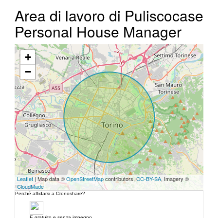
Area di lavoro di Puliscocase
Personal House Manager
+
−
Leaflet
| Map data ©
OpenStreetMap
contributors,
CC-BY-SA
, Imagery ©
CloudMade
Perché affidarsi a Cronoshare?
E gratuito e senza impegno