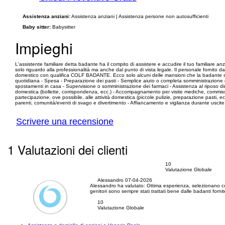
Assistenza anziani:
Assistenza anziani | Assistenza persone non autosufficienti
Baby sitter:
Babysitter
Impieghi
L'assistente familiare detta badante ha il compito di assistere e accudire il tuo familiare a
solo riguardo alla professionalità ma anche dal punto di vista legale. Il personale fornito
domestico con qualifica COLF BADANTE. Ecco solo alcuni delle mansioni che la badante svo
quotidiana - Spesa - Preparazione dei pasti - Semplice aiuto o completa somministrazione d
spostamenti in casa - Supervisione o somministrazione dei farmaci - Assistenza al riposo diur
domestica (bollette, corrispondenza, ecc.) - Accompagnamento per visite mediche, commission
partecipazione, ove possibile, alle attività domestica (piccole pulizie, preparazione pasti, 
parenti, comunità/eventi di svago e divertimento - Affiancamento e vigilanza durante uscit
Scrivere una recensione
1 Valutazioni dei clienti
10
Valutazione Globale
Alessandro
07-04-2026
Alessandro ha valutato:
Ottima esperienza, selezionano col
genitori sono sempre stati trattati bene dalle badanti fornit
10
Valutazione Globale