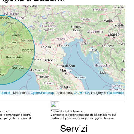
Leaflet
| Map data ©
OpenStreetMap
contributors,
CC-BY-SA
, Imagery ©
CloudMade
a tua zona
Professionisti di fiducia
c o smartphone potrai
Confronta le recensioni reali degli altri clienti sul
oi progetti o i servizi di
profilo del professionista per maggiore fiducia.
Servizi