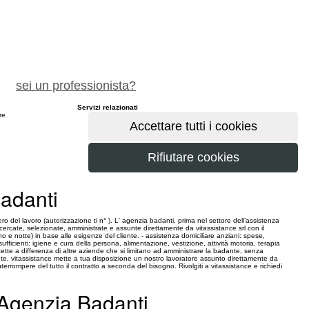
chiedi preventivo gratuito
sei un professionista?
Servizi relazionati
ere
maggiori
Badanti
ro del lavoro (autorizzazione ti n° ). L' agenzia badanti, prima nel settore dell’assistenza
icercate, selezionate, amministrate e assunte direttamente da vitassistance srl con il
o e notte) in base alle esigenze del cliente. - assistenza domiciliare anziani: spese,
fficienti: igiene e cura della persona, alimentazione, vestizione, attività motoria, terapia
tte a differenza di altre aziende che si limitano ad amministrare la badante, senza
e, vitassistance mette a tua disposizione un nostro lavoratore assunto direttamente da
errompere del tutto il contratto a seconda del bisogno. Rivolgiti a vitassistance e richiedi
 Agenzia Badanti