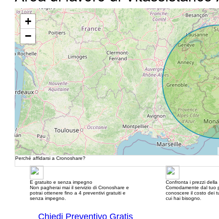
+
−
Perché affidarsi a Cronoshare?
E gratuito e senza impegno
Confronta i prezzi dell
Non pagherai mai il servizio di Cronoshare e
Comodamente dal tuo p
potrai ottenere fino a 4 preventivi gratuiti e
conoscere il costo dei tu
senza impegno.
cui hai bisogno.
Chiedi Preventivo Gratis