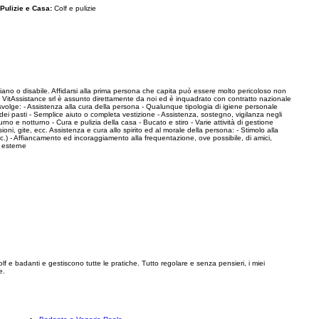
Pulizie e Casa:
Colf e pulizie
nziano o disabile. Affidarsi alla prima persona che capita può essere molto pericoloso non
 da VitAssistance srl è assunto direttamente da noi ed è inquadrato con contratto nazionale
lge: - Assistenza alla cura della persona - Qualunque tipologia di igiene personale
ei pasti - Semplice aiuto o completa vestizione - Assistenza, sostegno, vigilanza negli
no e notturno - Cura e pulizia della casa - Bucato e stiro - Varie attività di gestione
i, gite, ecc. Assistenza e cura allo spirito ed al morale della persona: - Stimolo alla
ecc.) - Affiancamento ed incoraggiamento alla frequentazione, ove possibile, di amici,
e esterne
f e badanti e gestiscono tutte le pratiche. Tutto regolare e senza pensieri, i miei
e.