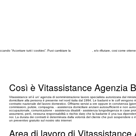
 cliccando “Accettare tutti i cookies”. Puoi cambiare la
configurazione
, e/o rifiutare, cosi come otten
Così è Vitassistance Agenzia 
Vitassistance srl è un' agenzia di somministrazione lavoro specialista autorizzata dal ministe
domiciliare alla persona è presente nel nord italia dal 1994. Le badanti e le colf vengono r
contratto nazionale del lavoro domestico. Offriamo servizi a ore oppure in convivenza (giorn
commissioni, pulizie, compagnia. - assistenza domiciliare anziani autosufficienti e non autosu
occupazionale, comunicazione - assistenza disabili - assistenza lungodegenza in case prote
assumersi, però, nessuna responsabilità o rischio dato che la badante è una tua dipendent
noi. La durata dei contratti è determinata dalla volontà del cliente che può sospendere o int
un preventivo gratuito sul nostro sito internet
Area di lavoro di Vitassistance