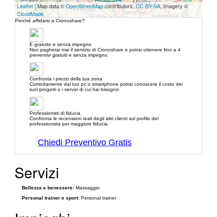
Leaflet
| Map data ©
OpenStreetMap
contributors,
CC-BY-SA
, Imagery ©
CloudMade
Perché affidarsi a Cronoshare?
E gratuito e senza impegno
Non pagherai mai il servizio di Cronoshare e potrai ottenere fino a 4
preventivi gratuiti e senza impegno.
Confronta i prezzi della tua zona
Comodamente dal tuo pc o smartphone potrai conoscere il costo dei
tuoi progetti o i servizi di cui hai bisogno.
Professionisti di fiducia
Confronta le recensioni reali degli altri clienti sul profilo del
professionista per maggiore fiducia.
Chiedi Preventivo Gratis
Servizi
Bellezza e benessere:
Massaggio
Personal trainer e sport:
Personal trainer