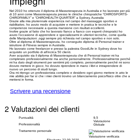
Impieghi
Nel 2010 ho ottenuto il diploma di Massoterapeuta in Australia e ho lavorato per più
di 10 anni come Massoterapeuta presso le cliniche chiropratiche “CHIROSPORTS-
CHIROFAMILY” e “CHIROHEALTH QUARTER” a Sydney, Australia
Grazie alla mia pluriennale esperienza nel campo del massaggio sportivo e
riabilitativo, ho avuto modo di acquisire e mettere in pratica le tecniche e le
competenze necessarie a questa mansione con risultati eccellenti.
Inoltre grazie al fatto che ho lavorato fianco a fianco con esperti chiropratici ho
avuto l’occasione di apprendere e specializzarmi in ulteriori tecniche, come quella
delle Manipulazioni ,oggi sempre più richiesta nel campo sportivo e non solo.
Oltre al diploma di Massoterapeuta, ho conseguito diploma di Personal trainer e
istruttore di Fitness sempre in Australia.
Ho lavorato come freelancer e presso la palestra GoodLife in Sydney dove ho
acquisito un portfolio di all’incirca 50 clienti.
Aver acquisito sia il diploma di Massoterapeuta che di Personal trainer mi ha
completato professionalmente ma anche personalmente. Professionalmente perché
mi ha dato degli strumenti per sentirmi più completo, personalmente perché mi sono
dovuto mettere in gioco; ho dovuto riprendere in mano i libri e intraprendere di
nuovo un percorso di studi lungo.
Ora mi ritengo un professionista completo e desidero ogni giorno mettere in atto le
mie abilità per far sì che i miei clienti trovino un bilanciamento psico/fisico oltre che a
mettersi in forma.
Scrivere una recensione
2 Valutazioni dei clienti
Puntualità
9,5
Valutazione
Professionalità
Globale
Trattamento personale
Valutazione verificata
Elisabetta
22-09-2020