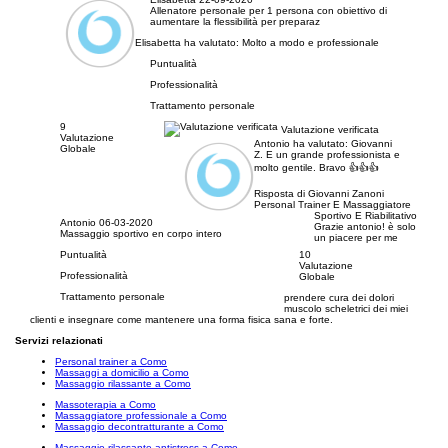
Allenatore personale per 1 persona con obiettivo di
aumentare la flessibilità per preparaz
Elisabetta ha valutato:
Molto a modo e professionale
Puntualità
Professionalità
Trattamento personale
9
Valutazione verificata
Valutazione
Antonio ha valutato:
Giovanni
Globale
Z. E un grande professionista e
molto gentile. Bravo 👍👍👍
Risposta di Giovanni Zanoni
Personal Trainer E Massaggiatore
Sportivo E Riabilitativo
Antonio
06-03-2020
Grazie antonio! è solo
Massaggio sportivo en corpo intero
un piacere per me
Puntualità
10
Valutazione
Professionalità
Globale
Trattamento personale
prendere cura dei dolori
muscolo scheletrici dei miei
clienti e insegnare come mantenere una forma fisica sana e forte.
Servizi relazionati
Personal trainer a Como
Massaggi a domicilio a Como
Massaggio rilassante a Como
Massoterapia a Como
Massaggiatore professionale a Como
Massaggio decontratturante a Como
Massaggio rilassante antistress a Como