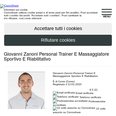
Informani sui cookie
Cronoshare utilizza cookie propri e di terze parti per fini analitici. Puoi accettare
tutti i cookie cliccando “Accettare tutti i cookies”. Puoi cambiare la
configurazione
,
MENU
e/o rifiutare, cosi come ottenere
maggiori informazioni
.
Giovanni Zanoni Personal Trainer E Massaggiatore
Sportivo E Riabilitativo
Giovanni Zanoni Personal Trainer E
Massaggiatore Sportivo E Riabilitativo
È di Como (Como)
Registrato il 12-01-2020
9,5 (2)
Email verificata
Telefono verificato
Professionista
accreditato
10 volte
assunto su Cronoshare