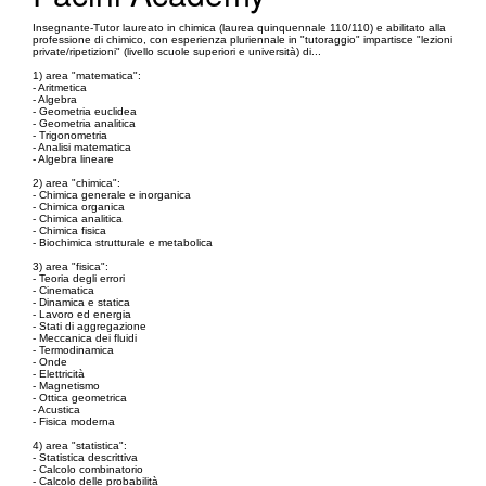
Insegnante-Tutor laureato in chimica (laurea quinquennale 110/110) e abilitato alla
professione di chimico, con esperienza pluriennale in "tutoraggio" impartisce "lezioni
private/ripetizioni" (livello scuole superiori e università) di...
1) area "matematica":
- Aritmetica
- Algebra
- Geometria euclidea
- Geometria analitica
- Trigonometria
- Analisi matematica
- Algebra lineare
2) area "chimica":
- Chimica generale e inorganica
- Chimica organica
- Chimica analitica
- Chimica fisica
- Biochimica strutturale e metabolica
3) area "fisica":
- Teoria degli errori
- Cinematica
- Dinamica e statica
- Lavoro ed energia
- Stati di aggregazione
- Meccanica dei fluidi
- Termodinamica
- Onde
- Elettricità
- Magnetismo
- Ottica geometrica
- Acustica
- Fisica moderna
4) area "statistica":
- Statistica descrittiva
- Calcolo combinatorio
- Calcolo delle probabilità