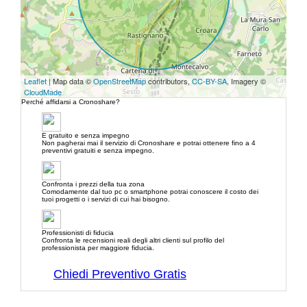
Leaflet
| Map data ©
OpenStreetMap
contributors,
CC-BY-SA
, Imagery ©
CloudMade
Perché affidarsi a Cronoshare?
E gratuito e senza impegno
Non pagherai mai il servizio di Cronoshare e potrai ottenere fino a 4
preventivi gratuiti e senza impegno.
Confronta i prezzi della tua zona
Comodamente dal tuo pc o smartphone potrai conoscere il costo dei
tuoi progetti o i servizi di cui hai bisogno.
Professionisti di fiducia
Confronta le recensioni reali degli altri clienti sul profilo del
professionista per maggiore fiducia.
Chiedi Preventivo Gratis