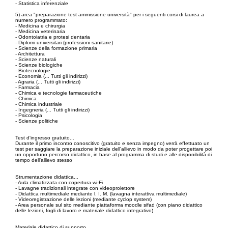
- Statistica inferenziale
5) area "preparazione test ammissione università" per i seguenti corsi di laurea a
numero programmato:
- Medicina e chirurgia
- Medicina veterinaria
- Odontoiatria e protesi dentaria
- Diplomi universitari (professioni sanitarie)
- Scienze della formazione primaria
- Architettura
- Scienze naturali
- Scienze biologiche
- Biotecnologie
- Economia (... Tutti gli indirizzi)
- Agraria (... Tutti gli indirizzi)
- Farmacia
- Chimica e tecnologie farmaceutiche
- Chimica
- Chimica industriale
- Ingegneria (... Tutti gli indirizzi)
- Psicologia
- Scienze politiche
Test d'ingresso gratuito...
Durante il primo incontro conoscitivo (gratuito e senza impegno) verrà effettuato un
test per saggiare la preparazione iniziale dell'allievo in modo da poter progettare poi
un opportuno percorso didattico, in base al programma di studi e alle disponibilità di
tempo dell'allievo stesso
Strumentazione didattica...
- Aula climatizzata con copertura wi-Fi
- Lavagne tradizionali integrate con videoproiettore
- Didattica multimediale mediante l. I. M. (lavagna interattiva multimediale)
- Videoregistrazione delle lezioni (mediante cyclop system)
- Area personale sul sito mediante piattaforma moodle sifad (con piano didattico
delle lezioni, fogli di lavoro e materiale didattico integrativo)
Materiale didattico di supporto...