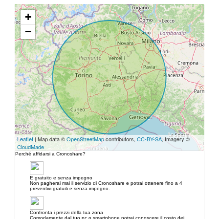
+
−
Leaflet
| Map data ©
OpenStreetMap
contributors,
CC-BY-SA
, Imagery ©
CloudMade
Perché affidarsi a Cronoshare?
E gratuito e senza impegno
Non pagherai mai il servizio di Cronoshare e potrai ottenere fino a 4
preventivi gratuiti e senza impegno.
Confronta i prezzi della tua zona
Comodamente dal tuo pc o smartphone potrai conoscere il costo dei