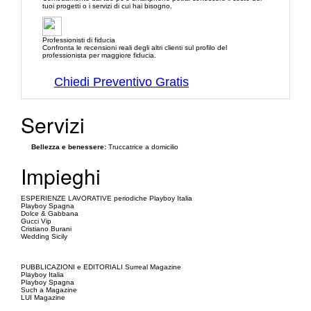
tuoi progetti o i servizi di cui hai bisogno.
Professionisti di fiducia
Confronta le recensioni reali degli altri clienti sul profilo del
professionista per maggiore fiducia.
Chiedi Preventivo Gratis
Servizi
Bellezza e benessere:
Truccatrice a domicilio
Impieghi
ESPERIENZE LAVORATIVE periodiche Playboy Italia
Playboy Spagna
Dolce & Gabbana
Gucci Vip
Cristiano Burani
Wedding Sicily
PUBBLICAZIONI e EDITORIALI Surreal Magazine
Playboy Italia
Playboy Spagna
Such a Magazine
LUI Magazine