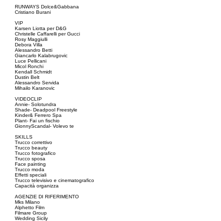
RUNWAYS Dolce&Gabbana
Cristiano Burani
VIP
Karsen Liotta per D&G
Christelle Caffarelli per Gucci
Rosy Maggiulli
Debora Villa
Alessandro Betti
Giancarlo Kalabrugovic
Luce Pellicani
Micol Ronchi
Kendall Schmidt
Dustin Belt
Alessandro Servida
Mihailo Karanovic
VIDEOCLIP
Annie- Solotundra
Shade- Deadpool Freestyle
Kinder& Ferrero Spa
Plant- Fai un fischio
GionnyScandal- Volevo te
SKILLS
Trucco correttivo
Trucco beauty
Trucco fotografico
Trucco sposa
Face painting
Trucco moda
Effetti speciali
Trucco televisivo e cinematografico
Capacità organizza
AGENZIE DI RIFERIMENTO
Mks Milano
Alphetto Film
Filmare Group
Wedding Sicily