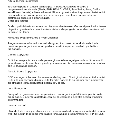
Arturo Tecnico Informatico
Tecnico esperto in ambito tecnologico, hardware, software e codici di
programmazione siti web (Flash, PHP, HTML5, CSS3, JavaScript, Java, CMS di
WordPress, Joomla) e linee ethernet. Ripara i guasti dei tuoi apparecchi elettronici:
con lui i dati non vanno persi perché sa sempre cosa fare con una scheda
elettronica obsoleta o danneggiata.
Giuseppe Grafico
Grafico pubblicitario esperto e con importanti referenze. Grazie ai principali software
di grafica, gestisce la comunicazione visiva dalla progettazione alla creazione del
design e dei loghi.
Fernando Programmatore e Web Designer
Programmatore informatico e web designer, è un costruttore di siti web. Ha la
passione per la grafica e la fotografia, che abbina per un risultato più bello e
funzionale.
Camilla Copywriter
Scrittrice sempre in cerca della parola giusta. Allena ogni giorno la scrittura con il
giornalismo, sa trovare l’idea giusta per raccontare la tua storia in maniera creativa e
con le sfumature migliori.
Alessio Seo e Copywriter
SEO manager, è l’uomo che sussurra alle keyword. Con i giusti strumenti di analisi
SEO e le conoscenze di copy SEO friendly, porterà le tue pagine web ottimizzate
ed efficaci in cima ai risultati di ricerca di Google.
Luca Fotografo
Fotografo di professione e per passione, usa la grafica pubblicitaria per la post-
produzione. È attento ai dettagli, con cui sa costruire il perfetto design d’insieme
dell’immagine.
Lavora con noi!
eMondoTech è sempre alla ricerca di persone motivate e appassionate del mondo
web. Se sei un Ingegnere informatico (linguaggi di programmazione PHP, HTML5,