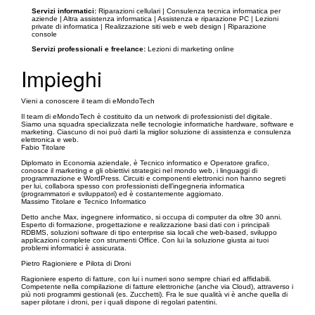
Servizi informatici:
Riparazioni cellulari | Consulenza tecnica informatica per
aziende | Altra assistenza informatica | Assistenza e riparazione PC | Lezioni
private di informatica | Realizzazione siti web e web design | Riparazione
console
Servizi professionali e freelance:
Lezioni di marketing online
Impieghi
Vieni a conoscere il team di eMondoTech
Il team di eMondoTech è costituito da un network di professionisti del digitale.
Siamo una squadra specializzata nelle tecnologie informatiche hardware, software e
marketing. Ciascuno di noi può darti la miglior soluzione di assistenza e consulenza
elettronica e web.
Fabio Titolare
Diplomato in Economia aziendale, è Tecnico informatico e Operatore grafico,
conosce il marketing e gli obiettivi strategici nel mondo web, i linguaggi di
programmazione e WordPress. Circuiti e componenti elettronici non hanno segreti
per lui, collabora spesso con professionisti dell’ingegneria informatica
(programmatori e sviluppatori) ed è costantemente aggiornato.
Massimo Titolare e Tecnico Informatico
Detto anche Max, ingegnere informatico, si occupa di computer da oltre 30 anni.
Esperto di formazione, progettazione e realizzazione basi dati con i principali
RDBMS, soluzioni software di tipo enterprise sia locali che web-based, sviluppo
applicazioni complete con strumenti Office. Con lui la soluzione giusta ai tuoi
problemi informatici è assicurata.
Pietro Ragioniere e Pilota di Droni
Ragioniere esperto di fatture, con lui i numeri sono sempre chiari ed affidabili.
Competente nella compilazione di fatture elettroniche (anche via Cloud), attraverso i
più noti programmi gestionali (es. Zucchetti). Fra le sue qualità vi è anche quella di
saper pilotare i droni, per i quali dispone di regolari patentini.