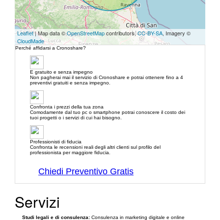
Leaflet
| Map data ©
OpenStreetMap
contributors,
CC-BY-SA
, Imagery ©
CloudMade
Perché affidarsi a Cronoshare?
E gratuito e senza impegno
Non pagherai mai il servizio di Cronoshare e potrai ottenere fino a 4
preventivi gratuiti e senza impegno.
Confronta i prezzi della tua zona
Comodamente dal tuo pc o smartphone potrai conoscere il costo dei
tuoi progetti o i servizi di cui hai bisogno.
Professionisti di fiducia
Confronta le recensioni reali degli altri clienti sul profilo del
professionista per maggiore fiducia.
Chiedi Preventivo Gratis
Servizi
Studi legali e di consulenza:
Consulenza in marketing digitale e online