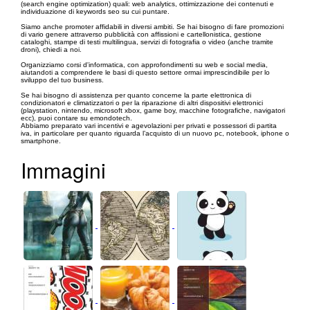
(search engine optimization) quali: web analytics, ottimizzazione dei contenuti e
individuazione di keywords seo su cui puntare.
Siamo anche promoter affidabili in diversi ambiti. Se hai bisogno di fare promozioni
di vario genere attraverso pubblicità con affissioni e cartellonistica, gestione
cataloghi, stampe di testi multilingua, servizi di fotografia o video (anche tramite
droni), chiedi a noi.
Organizziamo corsi d'informatica, con approfondimenti su web e social media,
aiutandoti a comprendere le basi di questo settore ormai imprescindibile per lo
sviluppo del tuo business.
Se hai bisogno di assistenza per quanto concerne la parte elettronica di
condizionatori e climatizzatori o per la riparazione di altri dispositivi elettronici
(playstation, nintendo, microsoft xbox, game boy, macchine fotografiche, navigatori
ecc), puoi contare su emondotech.
Abbiamo preparato vari incentivi e agevolazioni per privati e possessori di partita
iva, in particolare per quanto riguarda l’acquisto di un nuovo pc, notebook, iphone o
smartphone.
Immagini