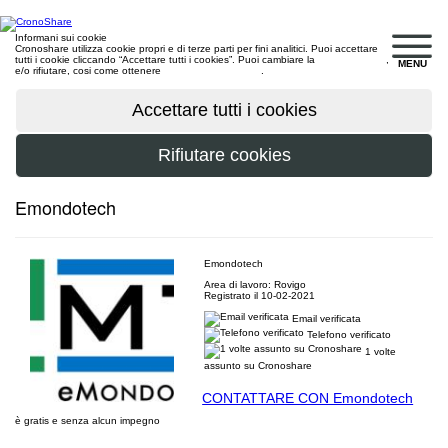
Informani sui cookie
Cronoshare utilizza cookie propri e di terze parti per fini analitici. Puoi accettare
tutti i cookie cliccando “Accettare tutti i cookies”. Puoi cambiare la
configurazione
,
MENU
e/o rifiutare, cosi come ottenere
maggiori informazioni
.
Emondotech
Emondotech
Area di lavoro: Rovigo
Registrato il 10-02-2021
Email verificata
Telefono verificato
1 volte
assunto su Cronoshare
CONTATTARE CON Emondotech
è gratis e senza alcun impegno