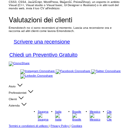
CSS3, CSS4, JavaScript, WordPress, Magento, PrestaShop), un esperto in ambito
Visual (C++, Visual studio o Visual basic, Ui Designer o Illustrator) o in altri ruoli del
mondo web, invia il tuo CV all’indirizzo:
Valutazioni dei clienti
Emondotech no ci sono recensioni al momento. Lascia una recensione ora e
racconta ad altri clienti come lavora Emondotech.
Scrivere una recensione
Chiedi un Preventivo Gratuito
Aiuto
Professionisti
Clienti
Azienda
Spagna
Italia
Brasile
Messico
Cile
Termini e condizioni di utilizzo
|
Privacy Policy
|
Cookies