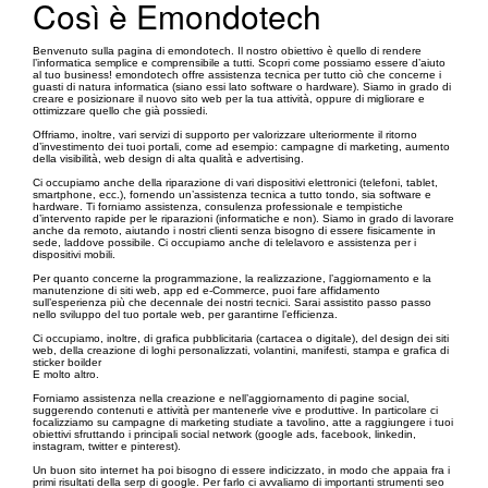
Così è Emondotech
Benvenuto sulla pagina di emondotech. Il nostro obiettivo è quello di rendere
l’informatica semplice e comprensibile a tutti. Scopri come possiamo essere d’aiuto
al tuo business! emondotech offre assistenza tecnica per tutto ciò che concerne i
guasti di natura informatica (siano essi lato software o hardware). Siamo in grado di
creare e posizionare il nuovo sito web per la tua attività, oppure di migliorare e
ottimizzare quello che già possiedi.
Offriamo, inoltre, vari servizi di supporto per valorizzare ulteriormente il ritorno
d’investimento dei tuoi portali, come ad esempio: campagne di marketing, aumento
della visibilità, web design di alta qualità e advertising.
Ci occupiamo anche della riparazione di vari dispositivi elettronici (telefoni, tablet,
smartphone, ecc.), fornendo un’assistenza tecnica a tutto tondo, sia software e
hardware. Ti forniamo assistenza, consulenza professionale e tempistiche
d’intervento rapide per le riparazioni (informatiche e non). Siamo in grado di lavorare
anche da remoto, aiutando i nostri clienti senza bisogno di essere fisicamente in
sede, laddove possibile. Ci occupiamo anche di telelavoro e assistenza per i
dispositivi mobili.
Per quanto concerne la programmazione, la realizzazione, l’aggiornamento e la
manutenzione di siti web, app ed e-Commerce, puoi fare affidamento
sull’esperienza più che decennale dei nostri tecnici. Sarai assistito passo passo
nello sviluppo del tuo portale web, per garantirne l’efficienza.
Ci occupiamo, inoltre, di grafica pubblicitaria (cartacea o digitale), del design dei siti
web, della creazione di loghi personalizzati, volantini, manifesti, stampa e grafica di
sticker boilder
E molto altro.
Forniamo assistenza nella creazione e nell’aggiornamento di pagine social,
suggerendo contenuti e attività per mantenerle vive e produttive. In particolare ci
focalizziamo su campagne di marketing studiate a tavolino, atte a raggiungere i tuoi
obiettivi sfruttando i principali social network (google ads, facebook, linkedin,
instagram, twitter e pinterest).
Un buon sito internet ha poi bisogno di essere indicizzato, in modo che appaia fra i
primi risultati della serp di google. Per farlo ci avvaliamo di importanti strumenti seo