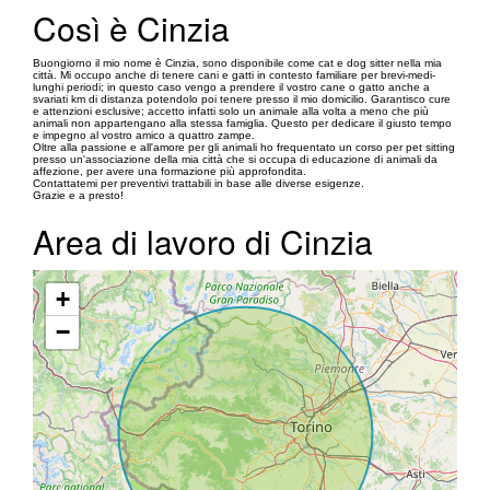
Così è Cinzia
Buongiorno il mio nome è Cinzia, sono disponibile come cat e dog sitter nella mia
città. Mi occupo anche di tenere cani e gatti in contesto familiare per brevi-medi-
lunghi periodi; in questo caso vengo a prendere il vostro cane o gatto anche a
svariati km di distanza potendolo poi tenere presso il mio domicilio. Garantisco cure
e attenzioni esclusive; accetto infatti solo un animale alla volta a meno che più
animali non appartengano alla stessa famiglia. Questo per dedicare il giusto tempo
e impegno al vostro amico a quattro zampe.
Oltre alla passione e all'amore per gli animali ho frequentato un corso per pet sitting
presso un'associazione della mia città che si occupa di educazione di animali da
affezione, per avere una formazione più approfondita.
Contattatemi per preventivi trattabili in base alle diverse esigenze.
Grazie e a presto!
Area di lavoro di Cinzia
+
−