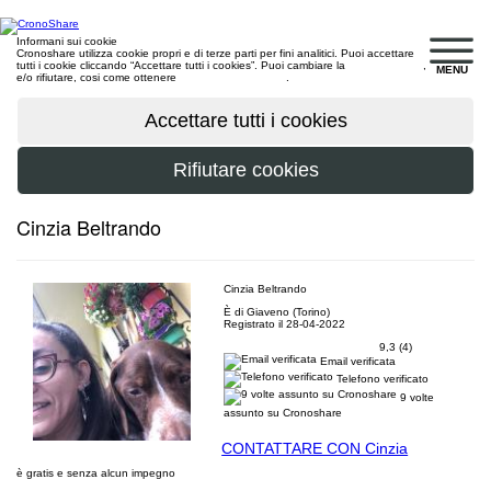
Informani sui cookie
Cronoshare utilizza cookie propri e di terze parti per fini analitici. Puoi accettare
tutti i cookie cliccando “Accettare tutti i cookies”. Puoi cambiare la
configurazione
,
MENU
e/o rifiutare, cosi come ottenere
maggiori informazioni
.
Cinzia Beltrando
Cinzia Beltrando
È di Giaveno (Torino)
Registrato il 28-04-2022
9,3 (4)
Email verificata
Telefono verificato
9 volte
assunto su Cronoshare
CONTATTARE CON Cinzia
è gratis e senza alcun impegno