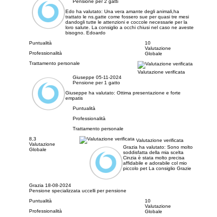
Pensione per 2 gatti
Edo ha valutato:
Una vera amante degli animali,ha
trattato le ns.gatte come fossero sue per quasi tre mesi
dandogli tutte le attenzioni e coccole necessarie per la
loro salute. La consiglio a occhi chiusi nel caso ne aveste
bisogno. Edoardo
Puntualità
10
Valutazione
Professionalità
Globale
Trattamento personale
Valutazione verificata
Giuseppe
05-11-2024
Pensione per 1 gatto
Giuseppe ha valutato:
Ottima presentazione e forte
empatis
Puntualità
Professionalità
Trattamento personale
8,3
Valutazione verificata
Valutazione
Grazia ha valutato:
Sono molto
Globale
soddisfatta della mia scelta
Cinzia è stata molto precisa
affidabile e adorabile col mio
piccolo pet La consiglio Grazie
Grazia
18-08-2024
Pensione specializzata uccelli per pensione
Puntualità
10
Valutazione
Professionalità
Globale