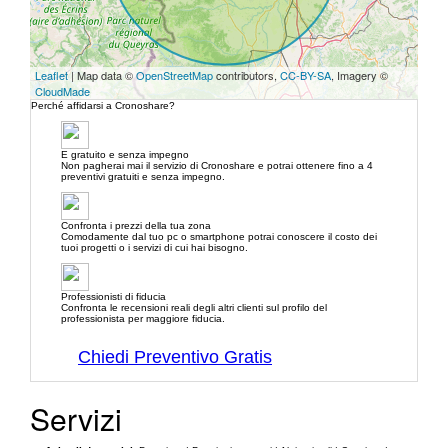
Leaflet
| Map data ©
OpenStreetMap
contributors,
CC-BY-SA
, Imagery ©
CloudMade
Perché affidarsi a Cronoshare?
E gratuito e senza impegno
Non pagherai mai il servizio di Cronoshare e potrai ottenere fino a 4
preventivi gratuiti e senza impegno.
Confronta i prezzi della tua zona
Comodamente dal tuo pc o smartphone potrai conoscere il costo dei
tuoi progetti o i servizi di cui hai bisogno.
Professionisti di fiducia
Confronta le recensioni reali degli altri clienti sul profilo del
professionista per maggiore fiducia.
Chiedi Preventivo Gratis
Servizi