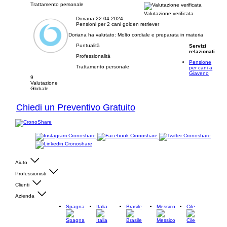
Trattamento personale
Valutazione verificata
Doriana
22-04-2024
Pensioni per 2 cani golden retriever
Doriana ha valutato:
Molto cordiale e preparata in materia
Puntualità
Servizi
relazionati
Professionalità
Pensione
Trattamento personale
per cani a
Giaveno
9
Valutazione
Globale
Chiedi un Preventivo Gratuito
Aiuto
Professionisti
Clienti
Azienda
Spagna
Italia
Brasile
Messico
Cile