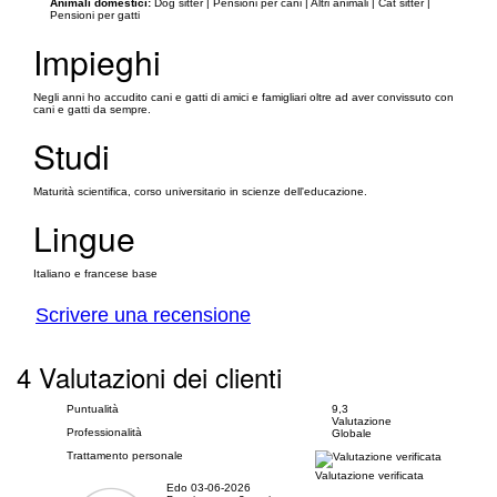
Animali domestici:
Dog sitter | Pensioni per cani | Altri animali | Cat sitter |
Pensioni per gatti
Impieghi
Negli anni ho accudito cani e gatti di amici e famigliari oltre ad aver convissuto con
cani e gatti da sempre.
Studi
Maturità scientifica, corso universitario in scienze dell'educazione.
Lingue
Italiano e francese base
Scrivere una recensione
4 Valutazioni dei clienti
Puntualità
9,3
Valutazione
Professionalità
Globale
Trattamento personale
Valutazione verificata
Edo
03-06-2026