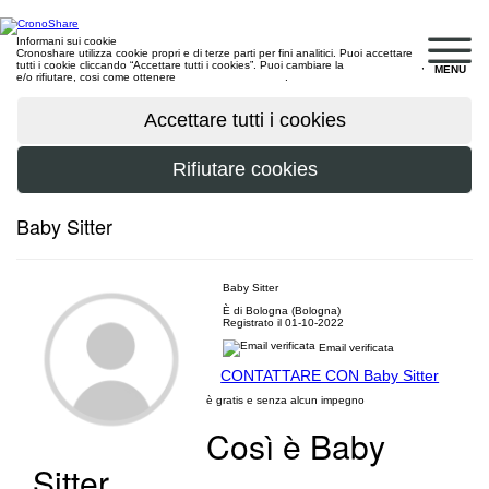
Informani sui cookie
Cronoshare utilizza cookie propri e di terze parti per fini analitici. Puoi accettare
tutti i cookie cliccando “Accettare tutti i cookies”. Puoi cambiare la
configurazione
,
MENU
e/o rifiutare, cosi come ottenere
maggiori informazioni
.
Baby Sitter
Baby Sitter
È di Bologna (Bologna)
Registrato il 01-10-2022
Email verificata
CONTATTARE CON Baby Sitter
è gratis e senza alcun impegno
Così è Baby
Sitter