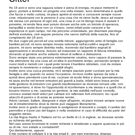
Ho 19 anni e sono una ragazza solare e piena di energia, mi piace mettermi in
gioco, portare a termine un progetto una volta iniziato, sono determinata in quello
che faccio e molto curiosa, mi piace aprirmi al mondo e conoscere sempre nuove
cose, relazionarmi con le persone è una cosa che mi viene facile, riesco ad essere
me stessa con persone di ogni età, una cosa in cui mi ritengo brava è aiutare il
prossimo, mi rende fiera aver potuto donare anche solo un briciolo di speranza,
tranquillità e sorrisi dove non ce n'erano, vorrei infatti poter crescere e far
esperienza in quel campo, nel mio percorso universitario, per diventare psicologa
dell'etá evolutiva, cioè seguire persone che vanno dall'età della nascita, fino al
compimento dei 18 anni.
Ho due cugini più piccoli ed una sorella minore, aggiungendo amici di famiglia con
bambini piccoli, mi sono sempre trovata volontaria nell'accudirli e seguirli con
piacere, mi sono sempre divertita molto, ricevendo dal bambino segnali di
approvazione e sicurezza, riuscivo ad instaurare un rapporto di fiducia immediato,
donando al genitore anche soltanto minuti di sollievo e distrazione.
Sono sempre stata una persona estremamente creativa, sono capace di passare la
mia attenzione da una cosa ad un'altra in pochissimo tempo, pensando sempre a
nuovi modi e metodi con i quali poter tenere il bambino stimolato, così da restare
sempre in movimento e evitare possibili sfoghi,
Inoltre sono una cuoca provetta, mi è sempre piaciuto poter cucinare per la mia
famiglia e altri, quando ne avevo l'occasione, mi trovo inoltre spesso da sola e
quindi devo prendermi cura di me, cucinare mi rende felice e dona spensieratezza,
mi aiuta anche nel tenere emozioni più grandi a bada, infatti sono brava anche
nella gestione di emozioni con grandi manifestazioni se dovesse tornare utile, non
mi spaventano, è dove ho l'opportunità di riconfermare a me stessa e a quelli che si
trovano intorno a me, casomai un genitore, la mia stabilità nell'auto controllo,
conosco svariati modi veloci per calmare e/o rallentare forti emozioni, tra i quali
attacchi di panico e di ansia se potesse servire,
Adoro cantare, ballare, disegnare e stare all'aperto, mi piace trovare sempre nuove
vie di intrattenimento dove la mente può viaggiare liberamente,
Inoltre sono in grado di supportare lo svolgimento di lavoretti e compiti, il cambio del
pannolino e il post uso del bagno o nella vestizione in caso di difficoltà da parte del
soggetto stesso,
La mia lingua madre è l'italiano ed ho un livello di c1 in inglese, se dovesse servire
su richiesta del genitore,
Nel caso avessi incontrato le vostre richieste e desiderate a sapere qualcosa in più
su di me, non esitate a contattarmi!!
Qui direttamente, oppure:
Il mio numero di cellulare è e la mia email è , per ogni evenienza, rimango