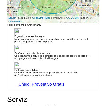
Leaflet
| Map data ©
OpenStreetMap
contributors,
CC-BY-SA
, Imagery ©
CloudMade
Perché affidarsi a Cronoshare?
E gratuito e senza impegno
Non pagherai mai il servizio di Cronoshare e potrai ottenere fino a 4
preventivi gratuiti e senza impegno.
Confronta i prezzi della tua zona
Comodamente dal tuo pc o smartphone potrai conoscere il costo dei
tuoi progetti o i servizi di cui hai bisogno.
Professionisti di fiducia
Confronta le recensioni reali degli altri clienti sul profilo del
professionista per maggiore fiducia.
Chiedi Preventivo Gratis
Servizi