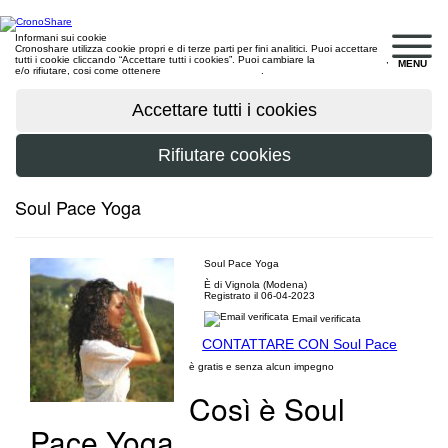
Informani sui cookie
Cronoshare utilizza cookie propri e di terze parti per fini analitici. Puoi accettare
tutti i cookie cliccando “Accettare tutti i cookies”. Puoi cambiare la
configurazione
,
MENU
e/o rifiutare, cosi come ottenere
maggiori informazioni
.
Soul Pace Yoga
Soul Pace Yoga
È di Vignola (Modena)
Registrato il 06-04-2023
Email verificata
CONTATTARE CON Soul Pace
è gratis e senza alcun impegno
Così è Soul
Pace Yoga