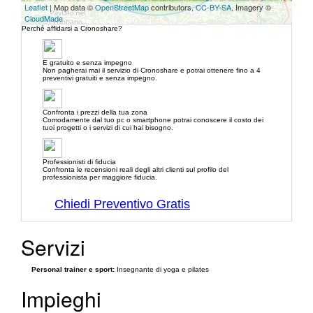
Leaflet
| Map data ©
OpenStreetMap
contributors,
CC-BY-SA
, Imagery ©
CloudMade
Perché affidarsi a Cronoshare?
E gratuito e senza impegno
Non pagherai mai il servizio di Cronoshare e potrai ottenere fino a 4
preventivi gratuiti e senza impegno.
Confronta i prezzi della tua zona
Comodamente dal tuo pc o smartphone potrai conoscere il costo dei
tuoi progetti o i servizi di cui hai bisogno.
Professionisti di fiducia
Confronta le recensioni reali degli altri clienti sul profilo del
professionista per maggiore fiducia.
Chiedi Preventivo Gratis
Servizi
Personal trainer e sport:
Insegnante di yoga e pilates
Impieghi