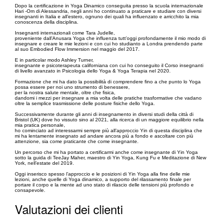
Dopo la certificazione in Yoga Dinamico conseguita presso la scuola internazionale
Hari -Om di Alessandria, negli anni ho continuato a praticare e studiare con diversi
insegnanti in Italia e all’estero, ognuno dei quali ha influenzato e arricchito la mia
conoscenza della disciplina.
Insegnanti internazionali come Tara Judelle,
proveniente dall’Anusara Yoga che influenza tutt’oggi profondamente il mio modo di
insegnare e creare le mie lezioni e con cui ho studianto a Londra prendendo parte
al suo Embodied Flow Immersion nel maggio del 2017.
E in particolar modo Ashley Turner,
insegnante e psicoterapeuta californiana con cui ho conseguito il Corso insegnanti
di livello avanzato in Psicologia dello Yoga & Yoga Terapia nel 2020.
Formazione che mi ha dato la possibilità di comprendere fino a che punto lo Yoga
possa essere per noi uno strumento di benessere,
per la nostra salute mentale, oltre che fisica,
dandomi i mezzi per insegnare a mia volta delle pratiche trasformative che vadano
oltre la semplice trasmissione delle posture fisiche dello Yoga.
Successivamente durante gli anni di insegnamento in diversi studi della città di
Bristol (UK) dove ho vissuto sino al 2021, alla ricerca di un maggiore equilibrio nella
mia pratica personale,
ho cominciato ad interessarmi sempre più all’approccio Yin di questa disciplina che
mi ha lentamente insegnato ad andare ancora più a fondo e ascoltare con più
attenzione, sia come praticante che come insegnante.
Un percorso che mi ha portato a certificarmi anche come insegnante di Yin Yoga
sotto la guida di TeeJay Maher, maestro di Yin Yoga, Kung Fu e Meditazione di New
York, nell’estate del 2019.
Oggi inserisco spesso l’approccio e le posizioni di Yin Yoga alla fine delle mie
lezioni, anche quelle di Yoga dinamico, a supporto del rilassamento finale per
portare il corpo e la mente ad uno stato di rilascio delle tensioni più profondo e
consapevole.
Valutazioni dei clienti