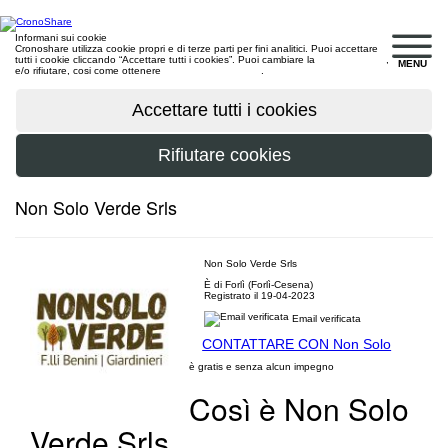
Informani sui cookie
Cronoshare utilizza cookie propri e di terze parti per fini analitici. Puoi accettare
tutti i cookie cliccando “Accettare tutti i cookies”. Puoi cambiare la
configurazione
,
MENU
e/o rifiutare, cosi come ottenere
maggiori informazioni
.
Non Solo Verde Srls
Non Solo Verde Srls
È di Forlì (Forlì-Cesena)
Registrato il 19-04-2023
Email verificata
CONTATTARE CON Non Solo
è gratis e senza alcun impegno
Così è Non Solo
Verde Srls