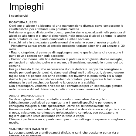
Impieghi
I nostri servizi
POTATURA ALBERI
Ogni tipo di albero ha bisogno di una manutenzione diversa: serve conoscerne le
caratteristiche per effettuare una potatura corretta.
Noi siamo in grado di aiutarvi in questo, perché siamo specializzati nella potatura di
alberi ad alto fusto e di grandi dimensioni, nella potatura di alberi da frutto; e anche
nella potatura di ulivi, piante ornamentali e alberi secolari.
I macchinari e le attrezzature professionali che usiamo sono di nostra proprietà:
- Piattaforma aerea: grazie al cestello possiamo tagliare alberi fino ad altezze di 30
metri,
- Ragno cingolato: ci permette di raggiungere anche quelle piante che crescono in
punti dove il camion non può accedere,
- Camion con benna: alla fine del lavoro di potatura raccogliamo sfalci e ramaglie,
per lasciarti un giardino pulito e in ordine, e li smaltiamo secondo le norme del tuo
comune.
Per gli alberi da frutto, che necessitano di cure dedicate, sappiamo consigliarvi al
meglio per ogni specie, perché, siano essi ciliegi, meli o albicocchi, devono essere
tagliati solo nel periodo dell’anno corretto, per favorirne la produttività più a lungo.
Anche le piante ornamentali necessitano di potatura, per migliorare la loro forma,
eliminare le parti secche, per favorirne la crescita e la stabilità.
Non preoccuparti, veniamo a vedere noi: contattataci per un sopralluogo gratuito,
nelle provincie di Forlì, Ravenna, e nelle zone intorno Faenza e Lugo.
ABBATTIMENTO ALBERI
Se devi togliere un albero, contattaci: esistono normative che regolano
l’abbattimento degli alberi per ogni zona e in periodi specifici, e per questo è
consigliato rivolgersi a ditte specializzate, come noi di Nonsoloverde srls.
Possiamo aiutarti: a seconda del tipo di albero che devi eliminare e del punto in cui
si trova, valuteremo se effettuare un’estirpazione completa, con escavatore, o
togliere quel che resta del tronco con la fresa a ceppi.
Chiamaci per fissare un appuntamento per un sopralluogo: ti sapremo consigliare al
meglio.
SMALTIMENTO RAMAGLIE
La potatura produce grandi quantità di sfalci e rami, che possiamo portar via e
smaltire noi su richiesta.