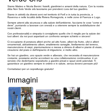
Siamo Matteo e Nicola Benini: fratelli, giardinieri e amanti della natura. Con la nostra
ditta Non Solo Verde srls lavoriamo per prenderci cura del tuo giardino.
Siamo in attività da diversi anni nel territorio di Forlì e in tutta la provincia, a
Ravenna e nelle località della Riviera Romagnola, e nelle zone di Faenza e Lugo.
Sempre attenti alla sicurezza e alla salute dell’ambiente, facciamo le cose “come si
deve”, puntando a lavorare con onestà e a ottenere sempre la soddisfazione dei
nostri clienti.
Con professionalità e simpatia ti consigliamo quello che è meglio per la salute dei
tuoi alberi: da noi puoi aspettarti un confronto sempre schietto e sincero!
Ci occupiamo di potatura alberi anche ad alto fusto, alberi da frutto, ulivi e alberi
ornamentali, abbattimento alberi, smaltimento ramaglie, livellamento del terreno,
manutenzione di siepi, piantumazione e messa a dimora di alberi e piante di vivaio,
creazione del prato e dell'impianto di irrigazione, e molto altro.
Se hai un giardino, uno spazio verde e alberato, che necessita di manutenzione
costante, possiamo anche accordarci su una collaborazione continuativa: è un
servizio che dedichiamo soprattutto a giardini privati e spazi verdi aziendali. Ti
garantisce un giardino sempre in ordine e in salute, senza doverci pensare più!
Contattataci per un sopralluogo gratuito!
Immagini