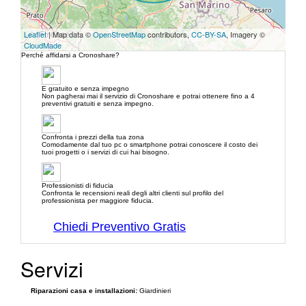
Leaflet
| Map data ©
OpenStreetMap
contributors,
CC-BY-SA
, Imagery ©
CloudMade
Perché affidarsi a Cronoshare?
E gratuito e senza impegno
Non pagherai mai il servizio di Cronoshare e potrai ottenere fino a 4
preventivi gratuiti e senza impegno.
Confronta i prezzi della tua zona
Comodamente dal tuo pc o smartphone potrai conoscere il costo dei
tuoi progetti o i servizi di cui hai bisogno.
Professionisti di fiducia
Confronta le recensioni reali degli altri clienti sul profilo del
professionista per maggiore fiducia.
Chiedi Preventivo Gratis
Servizi
Riparazioni casa e installazioni:
Giardinieri