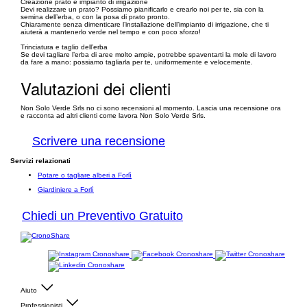
Creazione prato e impianto di irrigazione
Devi realizzare un prato? Possiamo pianificarlo e crearlo noi per te, sia con la
semina dell’erba, o con la posa di prato pronto.
Chiaramente senza dimenticare l’installazione dell’impianto di irrigazione, che ti
aiuterà a mantenerlo verde nel tempo e con poco sforzo!
Trinciatura e taglio dell’erba
Se devi tagliare l’erba di aree molto ampie, potrebbe spaventarti la mole di lavoro
da fare a mano: possiamo tagliarla per te, uniformemente e velocemente.
Valutazioni dei clienti
Non Solo Verde Srls no ci sono recensioni al momento. Lascia una recensione ora
e racconta ad altri clienti come lavora Non Solo Verde Srls.
Scrivere una recensione
Servizi relazionati
Potare o tagliare alberi a Forlì
Giardiniere a Forlì
Chiedi un Preventivo Gratuito
Aiuto
Professionisti