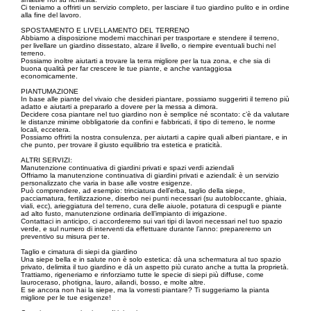
Ci teniamo a offrirti un servizio completo, per lasciare il tuo giardino pulito e in ordine
alla fine del lavoro.
SPOSTAMENTO E LIVELLAMENTO DEL TERRENO
Abbiamo a disposizione moderni macchinari per trasportare e stendere il terreno,
per livellare un giardino dissestato, alzare il livello, o riempire eventuali buchi nel
terreno.
Possiamo inoltre aiutarti a trovare la terra migliore per la tua zona, e che sia di
buona qualità per far crescere le tue piante, e anche vantaggiosa
economicamente.
PIANTUMAZIONE
In base alle piante del vivaio che desideri piantare, possiamo suggerirti il terreno più
adatto e aiutarti a prepararlo a dovere per la messa a dimora.
Decidere cosa piantare nel tuo giardino non è semplice né scontato: c’è da valutare
le distanze minime obbligatorie da confini e fabbricati, il tipo di terreno, le norme
locali, eccetera.
Possiamo offrirti la nostra consulenza, per aiutarti a capire quali alberi piantare, e in
che punto, per trovare il giusto equilibrio tra estetica e praticità.
ALTRI SERVIZI:
Manutenzione continuativa di giardini privati e spazi verdi aziendali
Offriamo la manutenzione continuativa di giardini privati e aziendali: è un servizio
personalizzato che varia in base alle vostre esigenze.
Può comprendere, ad esempio: trinciatura dell’erba, taglio della siepe,
pacciamatura, fertilizzazione, diserbo nei punti necessari (su autobloccante, ghiaia,
viali, ecc), arieggiatura del terreno, cura delle aiuole, potatura di cespugli e piante
ad alto fusto, manutenzione ordinaria dell’impianto di irrigazione.
Contattaci in anticipo, ci accorderemo sui vari tipi di lavori necessari nel tuo spazio
verde, e sul numero di interventi da effettuare durante l’anno: prepareremo un
preventivo su misura per te.
Taglio e cimatura di siepi da giardino
Una siepe bella e in salute non è solo estetica: dà una schermatura al tuo spazio
privato, delimita il tuo giardino e dà un aspetto più curato anche a tutta la proprietà.
Trattiamo, rigeneriamo e rinforziamo tutte le specie di siepi più diffuse, come
lauroceraso, photigna, lauro, ailandi, bosso, e molte altre.
E se ancora non hai la siepe, ma la vorresti piantare? Ti suggeriamo la pianta
migliore per le tue esigenze!