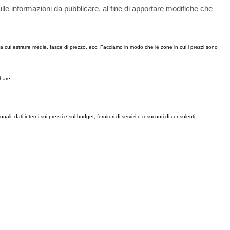
lle informazioni da pubblicare, al fine di apportare modifiche che
 da cui estrarre medie, fasce di prezzo, ecc. Facciamo in modo che le zone in cui i prezzi sono
hare.
ali, dati interni sui prezzi e sul budget, fornitori di servizi e resoconti di consulenti