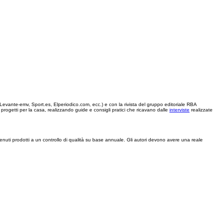
 (Levante-emv, Sport.es, Elperiodico.com, ecc.) e con la rivista del gruppo editoriale RBA
rogetti per la casa, realizzando guide e consigli pratici che ricavano dalle
interviste
realizzate
enuti prodotti a un controllo di qualità su base annuale. Gli autori devono avere una reale