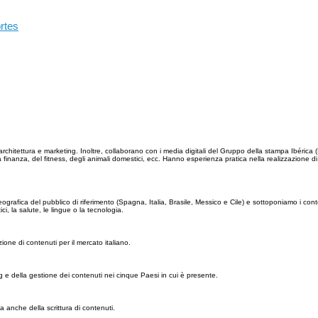
rtes
, architettura e marketing. Inoltre, collaborano con i media digitali del Gruppo della stampa Ibérica
nanza, del fitness, degli animali domestici, ecc. Hanno esperienza pratica nella realizzazione di p
grafica del pubblico di riferimento (Spagna, Italia, Brasile, Messico e Cile) e sottoponiamo i cont
ci, la salute, le lingue o la tecnologia.
ne di contenuti per il mercato italiano.
 e della gestione dei contenuti nei cinque Paesi in cui è presente.
a anche della scrittura di contenuti.