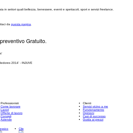
 in settori quali bellezza, benessere, eventi e spettacoli, sport e servizi freelance.
ttaci da
questa pagina
.
 preventivo Gratuito.
Professionisti
Clienti
Come lavorare
Servizi vicino a me
Lavori
Funzionamento
Offerte di lavoro
Opinioni
Consigli
Casi di successo
Aziende
Guida ai prezzi
essico
Cile