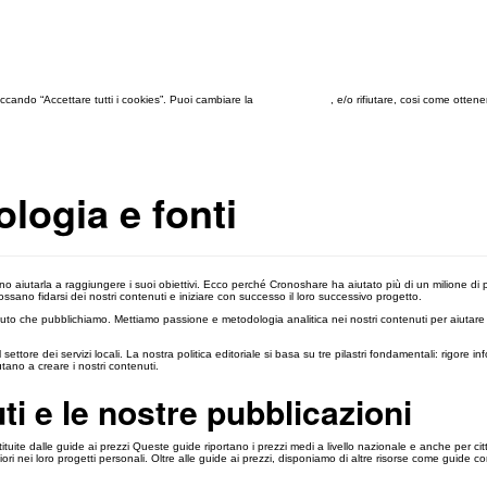
 cliccando “Accettare tutti i cookies”. Puoi cambiare la
configurazione
, e/o rifiutare, cosi come otten
ologia e fonti
 aiutarla a raggiungere i suoi obiettivi. Ecco perché Cronoshare ha aiutato più di un milione di pe
ossano fidarsi dei nostri contenuti e iniziare con successo il loro successivo progetto.
uto che pubblichiamo. Mettiamo passione e metodologia analitica nei nostri contenuti per aiutare le
l settore dei servizi locali. La nostra politica editoriale si basa su tre pilastri fondamentali: rigore
tano a creare i nostri contenuti.
i e le nostre pubblicazioni
ite dalle guide ai prezzi Queste guide riportano i prezzi medi a livello nazionale e anche per città
ri nei loro progetti personali. Oltre alle guide ai prezzi, disponiamo di altre risorse come guide compa