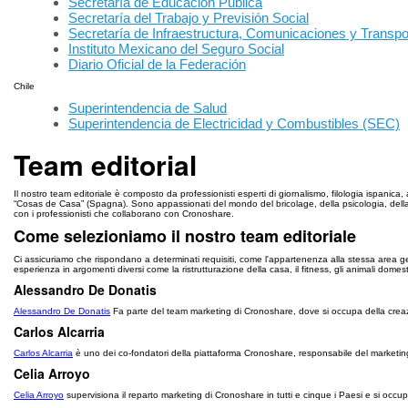
Secretaría de Educación Pública
Secretaría del Trabajo y Previsión Social
Secretaría de Infraestructura, Comunicaciones y Transpo
Instituto Mexicano del Seguro Social
Diario Oficial de la Federación
Chile
Superintendencia de Salud
Superintendencia de Electricidad y Combustibles (SEC)
Team editorial
Il nostro team editoriale è composto da professionisti esperti di giornalismo, filologia ispanica
“Cosas de Casa” (Spagna). Sono appassionati del mondo del bricolage, della psicologia, della fi
con i professionisti che collaborano con Cronoshare.
Come selezioniamo il nostro team editoriale
Ci assicuriamo che rispondano a determinati requisiti, come l'appartenenza alla stessa area geo
esperienza in argomenti diversi come la ristrutturazione della casa, il fitness, gli animali domesti
Alessandro De Donatis
Alessandro De Donatis
Fa parte del team marketing di Cronoshare, dove si occupa della creazio
Carlos Alcarria
Carlos Alcarria
è uno dei co-fondatori della piattaforma Cronoshare, responsabile del marketing
Celia Arroyo
Celia Arroyo
supervisiona il reparto marketing di Cronoshare in tutti e cinque i Paesi e si occup