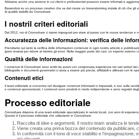
Abbiamo anche una sezione in cui clienti e professionisti possono essere informati e aggiornati s
Basandosi su un processo creativo che va dal creare un breanstorming iniziale di ciò che gli ute
di qualità stabiliti da Cronoshare.
I nostril criteri editoriali
Dal 2012, noi di Cronoshare ci siamo impegnati per stare al passo con le nuove tendenze e nuove m
Accuratezza delle informazioni: verifica delle info
Prendiamo sul serio la verifica delle informazioni contenute in ogni nostro articolo e pubblicazi
(peer review) per ridurre al minimo gli errori. Nella maggior parte dei casi, un esperto esterno ci 
Qualità delle informazioni
I contenuti di Cronoshare sono scritti da autori con comprovata esperienza nei vari settori dei s
bibliografie e documenti governativi ci aiuta a essere più precisi, affidabili e allineati con le ope
Contenuti etici
Il team editoriale si concentra nel divulgare contenuti informativi e imparziali, e non sulla vendita
o contenuti sponsorizzati. I contenuti sono prodotti in modo indipendente e sono regolati dagli s
Processo editoriale
Cronoshare dispone di una team editoriale specializzato in servizi locali, con anni di esperienza 
Questo è il processo editoriale che utilizziamo in Cronoshare:
Raccolta di idee e argomenti. Il nostro team analizza le tendenze
Viene creata una prima bozza del contenuto da pubblicare, con 
In conformità con il tono di voce stabilito e l'impaginazione, 
più rilevanti.