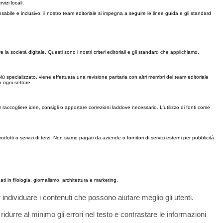
izi locali.
abile e inclusivo, il nostro team editoriale si impegna a seguire le linee guida e gli standard
 società digitale. Questi sono i nostri criteri editoriali e gli standard che applichiamo.
iù specializzato, viene effettuata una revisione paritaria con altri membri del team editoriale
n ogni settore.
r raccogliere idee, consigli o apportare correzioni laddove necessario. L'utilizzo di fonti come
rodotti o servizi di terzi. Non siamo pagati da aziende o fornitori di servizi esterni per pubblicità
i in filologia, giornalismo, architettura e marketing.
er individuare i contenuti che possono aiutare meglio gli utenti.
ridurre al minimo gli errori nel testo e contrastare le informazioni