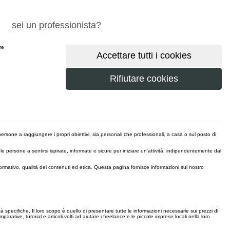
chiedi preventivo gratuito
sei un professionista?
ere
maggiori
rsone a raggiungere i propri obiettivi, sia personali che professionali, a casa o sul posto di
 persone a sentirsi ispirate, informate e sicure per iniziare un'attività, indipendentemente dal
 informativo, qualità dei contenuti ed etica. Questa pagina fornisce informazioni sul nostro
 specifiche. Il loro scopo è quello di presentare tutte le informazioni necessarie sui prezzi di
rative, tutorial e articoli volti ad aiutare i freelance e le piccole imprese locali nella loro