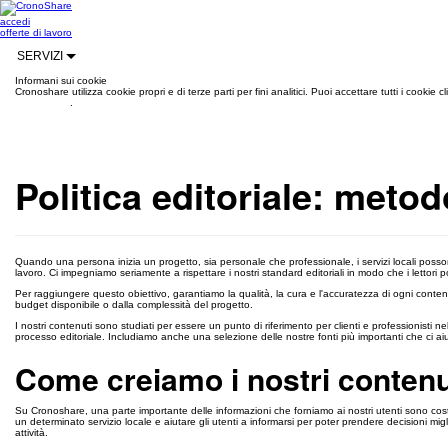
accedi
offerte di lavoro
SERVIZI
Informani sui cookie
Cronoshare utilizza cookie propri e di terze parti per fini analitici. Puoi accettare tutti i cookie
informazioni
.
Politica editoriale: metod
Quando una persona inizia un progetto, sia personale che professionale, i servizi locali possono
lavoro. Ci impegniamo seriamente a rispettare i nostri standard editoriali in modo che i lettori p
Per raggiungere questo obiettivo, garantiamo la qualità, la cura e l'accuratezza di ogni conten
budget disponibile o dalla complessità del progetto.
I nostri contenuti sono studiati per essere un punto di riferimento per clienti e professionisti ne
processo editoriale. Includiamo anche una selezione delle nostre fonti più importanti che ci aiu
Come creiamo i nostri contenut
Su Cronoshare, una parte importante delle informazioni che forniamo ai nostri utenti sono costitu
un determinato servizio locale e aiutare gli utenti a informarsi per poter prendere decisioni miglio
attività.