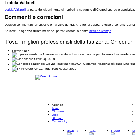
Leticia Vallarelli
Leticia Vallarelli
fa parte del dipartimento di marketing spagnolo di Cronoshare ed è specializzata
Commenti e correzioni
Desideri commentare un articolo o hai visto dei dati che pensi debbano essere corretti? Conta
Se siete un'agenzia di informazione, potete visitare la nostra
sezione stampa
.
Trova i migliori professionisti della tua zona. Chiedi un
Premiati per
Azienda
Team
Chi siamo
Blog
Stampa
Community
Spagna
Italia
Brasile
M