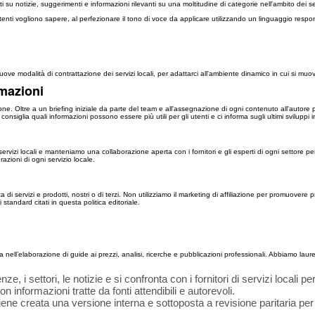
u notizie, suggerimenti e informazioni rilevanti su una moltitudine di categorie nell'ambito dei serv
nti vogliono sapere, al perfezionare il tono di voce da applicare utilizzando un linguaggio respons
odalità di contrattazione dei servizi locali, per adattarci all'ambiente dinamico in cui si muove la
rmazioni
one. Oltre a un briefing iniziale da parte del team e all'assegnazione di ogni contenuto all'autore p
consiglia quali informazioni possono essere più utili per gli utenti e ci informa sugli ultimi sviluppi i
ervizi locali e manteniamo una collaborazione aperta con i fornitori e gli esperti di ogni settore pe
razioni di ogni servizio locale.
 di servizi e prodotti, nostri o di terzi. Non utilizziamo il marketing di affiliazione per promuovere p
tandard citati in questa politica editoriale.
nell’elaborazione di guide ai prezzi, analisi, ricerche e pubblicazioni professionali. Abbiamo laureat
, i settori, le notizie e si confronta con i fornitori di servizi locali p
informazioni tratte da fonti attendibili e autorevoli.
viene creata una versione interna e sottoposta a revisione paritaria per 