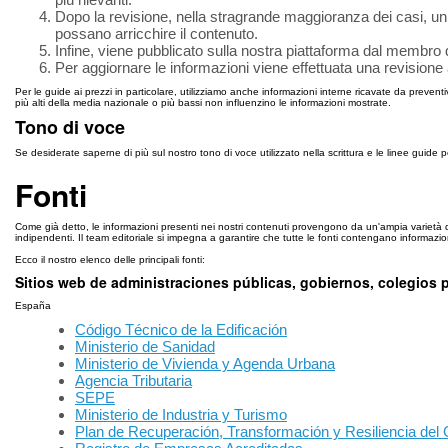
Dopo la revisione, nella stragrande maggioranza dei casi, un e
possano arricchire il contenuto.
Infine, viene pubblicato sulla nostra piattaforma dal membro 
Per aggiornare le informazioni viene effettuata una revision
Per le guide ai prezzi in particolare, utilizziamo anche informazioni interne ricavate da preven
più alti della media nazionale o più bassi non influenzino le informazioni mostrate.
Tono di voce
Se desiderate saperne di più sul nostro tono di voce utilizzato nella scrittura e le linee guid
Fonti
Come già detto, le informazioni presenti nei nostri contenuti provengono da un'ampia varietà di font
indipendenti. Il team editoriale si impegna a garantire che tutte le fonti contengano informaz
Ecco il nostro elenco delle principali fonti:
Sitios web de administraciones públicas, gobiernos, colegios 
España
Código Técnico de la Edificación
Ministerio de Sanidad
Ministerio de Vivienda y Agenda Urbana
Agencia Tributaria
SEPE
Ministerio de Industria y Turismo
Plan de Recuperación, Transformación y Resiliencia del