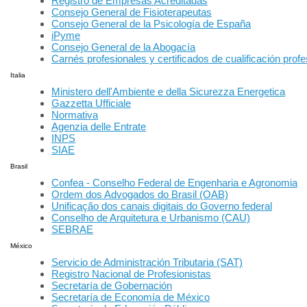
Registro de Empresas Acreditadas
Consejo General de Fisioterapeutas
Consejo General de la Psicología de España
iPyme
Consejo General de la Abogacía
Carnés profesionales y certificados de cualificación profe
Italia
Ministero dell'Ambiente e della Sicurezza Energetica
Gazzetta Ufficiale
Normativa
Agenzia delle Entrate
INPS
SIAE
Brasil
Confea - Conselho Federal de Engenharia e Agronomia
Ordem dos Advogados do Brasil (OAB)
Unificação dos canais digitais do Governo federal
Conselho de Arquitetura e Urbanismo (CAU)
SEBRAE
México
Servicio de Administración Tributaria (SAT)
Registro Nacional de Profesionistas
Secretaría de Gobernación
Secretaría de Economía de México