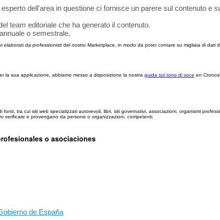
sperto dell'area in questione ci fornisce un parere sul contenuto e su
del team editoriale che ha generato il contenuto.
e annuale o semestrale.
tivi elaborati da professionisti del nostro Marketplace, in modo da poter contare su migliaia di dati
e per la sua applicazione, abbiamo messo a disposizione la nostra
guida sul tono di voce
en Cronos
i, tra cui siti web specializzati autorevoli, libri, siti governativi, associazioni, organismi profession
ioni verificate e provengano da persone o organizzazioni. competenti.
profesionales o asociaciones
 Gobierno de España