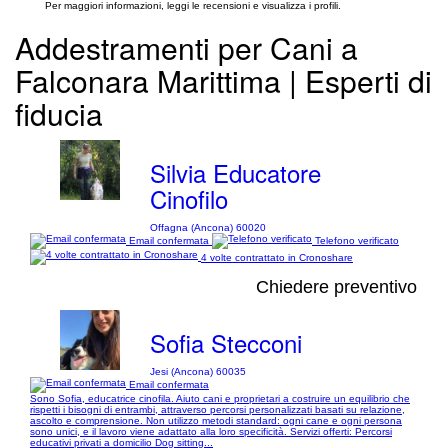
Per maggiori informazioni, leggi le recensioni e visualizza i profili.
Addestramenti per Cani a
Falconara Marittima | Esperti di
fiducia
Silvia Educatore
Cinofilo
Offagna (Ancona) 60020
Email confermata
Telefono verificato
4 volte contrattato in Cronoshare
Chiedere preventivo
Sofia Stecconi
Jesi (Ancona) 60035
Email confermata
Sono Sofia, educatrice cinofila. Aiuto cani e proprietari a costruire un equilibrio che
rispetti i bisogni di entrambi, attraverso percorsi personalizzati basati su relazione,
ascolto e comprensione. Non utilizzo metodi standard: ogni cane e ogni persona
sono unici, e il lavoro viene adattato alla loro specificità. Servizi offerti: Percorsi
educativi privati a domicilio Dog sitting...