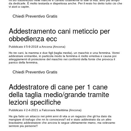
mi sto trasferendo nelle marche e cambio totalmente lo stile di vita, avrò più tempo
da dedicarle. È molto testarda e dispettosa anche. Per il resto ho detto tutto cio che
vi aiuti a capire.
Chiedi Preventivo Gratis
Addestramento cani meticcio per
obbedienza ecc
Pubblicato il 5-9-2018 a Ancona (Ancona)
Ho tre cani, la mamma e due figli (taglia media), un maschio e una femmina. Vorrei
addestrare entrambe, in particola modo la femmina è molto emotiva e causa poi
atteggiamenti di protezione del maschio nei confronti della fonte che provoca il
panico della femmina.
Chiedi Preventivo Gratis
Addestratore di cane per 1 cane
della taglia medio/grande tramite
lezioni specifiche
Pubblicato il 2-4-2021 a Falconara Marittima (Ancona)
Ha gia fatto un attacco nei primi anni di vita a un ragazzo che gli ha dato da
mangiare di trafugo che nn lo conosceva!! ed e stato addestrato da un altro
bravissimo addestratore che ancora lo segue ultimamente mwno, ma volevamo
sentore piu persone!!