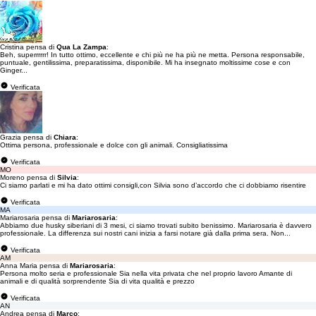
Cristina pensa di
Qua La Zampa
:
Beh, superrrrrr! In tutto ottimo, eccellente e chi più ne ha più ne metta. Persona responsabile,
puntuale, gentilissima, preparatissima, disponibile. Mi ha insegnato moltissime cose e con
Ginger...
Verificata
Grazia pensa di
Chiara
:
Ottima persona, professionale e dolce con gli animali. Consigliatissima
Verificata
MO
Moreno pensa di
Silvia
:
Ci siamo parlati e mi ha dato ottimi consigli,con Silvia sono d’accordo che ci dobbiamo risentire
Verificata
MA
Mariarosaria pensa di
Mariarosaria
:
Abbiamo due husky siberiani di 3 mesi, ci siamo trovati subito benissimo. Mariarosaria è davvero
professionale. La differenza sui nostri cani inizia a farsi notare già dalla prima sera. Non...
Verificata
AM
Anna Maria pensa di
Mariarosaria
:
Persona molto seria e professionale Sia nella vita privata che nel proprio lavoro Amante di
animali e di qualità sorprendente Sia di vita qualità e prezzo
Verificata
AN
Andrea pensa di
Marco
: