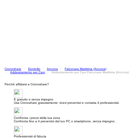
Cronoshare
Domicilio
Ancona
Falconara Marittima (Ancona)
Addestramento per Cani
Addestramento per Cani Falconara Marittima (Ancona)
Perché affidarsi a Cronoshare?
E gratuito e senza impegno
Usa Cronoshare gratuitamente: ricevi preventivi e contatta 4 professionisti.
Confronta i prezzi della tua zona
Confronta fino a 4 preventivi dal tuo PC o smartphone, senza impegno.
Professionisti di fiducia