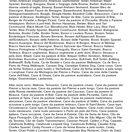
Terrier, American Staghound, American Staffordshire Terrier, American Water
Spaniel, Bandog, Bangara, Barak o Segugio della Bosnia, Barbet, Barbone in
diverse varietà di taglia, Basenji, Basset Artésien Normand, Basset Bleu de
Gascogne, Basset Fauve de Bretagne, Bassethound, Bassotto, Bayerischer
Gebirgsschweisshund, Beagle, Beagle-Harrier, Bearded Collie, Beauceron, Cane da
pastore di Beauce, Bedlington Terrier, Berger de Brie, Cane da pastore di Brie,
Berger de Picardie o Berger Picard, Cane da pastore di Piccardia, Bhotia o Pastore
himalayano, Bichon à poil frisé, Bichon Havanais, Biewer, Black and Tan
Coonhound, Black Mouth Cur, Bloodhound, Blue Heeler, Blue Lacy, Blue Paul
Terrier, Blue Picardy Spaniel, Bluetick Coonhound, Bobtail, Boerboel, Bolognese,
Bolonka, Border Collie, Border Terrier, Borzoi o Levriero Russo, Boston Terrier,
Bouledogue Francese, Bovaro Bernese, Bovaro dell'Appenzell, Bovaro
dell'Entlebuch, Bovaro delle Ardenne, Bovaro delle Fiandre, Boxer, Boykin Spaniel,
Bracco Auvergne, Bracco del Borbonese, Bracco di Burgos, Bracco di Weimar,
Bracco francese tipo Gascogne, Bracco francese tipo Pirenei, Bracco Italiano,
Bracco Portoghese o Perdigueiro Português, Bracco Saint Germain, Bracco
Tedesco, Bracco ungherese, Bracco ungherese a pelo duro, Bracco Slovacco a
pelo duro, Briard, Cane da pastore di Brie, Briquet Griffon Vendeen, Brittany,
Broholmer, Bucovina, vedi Ciobãnesc de Bucovina, Bull Arab, Bull Terrier, Bulldog,
Bullmastiff, Bully Kutta, Ca de Bestiar o Cane da pastore Mallorquin, Ca de Bou o
Perro de Presa Mallorquin, Canaan Dog, Canadian Eskimo Dog, Cane corso, Cane
da ferma Tedesco a pelo ruvido o Stichelhaar, Cane da ferma tedesco a pelo lungo
o Langhaar, Cane da Montagna dei Pirenei o Patou, Cane da orso della Carelia,
Cane dell'Atlas, Cane di Oropa, Cane da pastore australiano, Cane da pastore
belga, Groenendael, Laekenois.
Altre razze sono: Malinois, Tervueren, Cane da pastore croato, Cane da pastore dei
Pirenei a faccia rasa, Cane da pastore dei Pirenei a pelo lungo, Cane da pastore
della Russia meridionale, Cane da pastore del Caucaso, Cane da pastore di
Beauce, Cane da pastore di Brie, Cane da pastore della Piccardia, Cane da
pastore di Tatra, Cane da pastore mallorquín, Cane da pastore maremmano
abruzzese, Cane da pastore olandese, Cane da pastore di Vallée, Cane da pastore
scozzese a pelo lungo, Cane da pastore tedesco, Cane di Sant'Uberto, Cane lupo
Cecoslovacco, Cane lupo di Saarloos, Cane lupo Italiano, Cane nudo cinese, Cane
nudo messicano, Cane nudo peruviano o Perro sin pelo del Peru, Cane pastore
italiano, Cane toccatore, Cane da Serra di Estrela, Cão da Serra de Aires, Cão de
Água Português, Cão de Castro Laboreiro, Cão de Fila de São Miguel, Cão de Fila
da Terceira, Cão de Gado Transmontano, Caravan Hound, Carlino o Pug, Carpatin,
Catahoula Bulldog, Catahoula Leopard Dog, Catahoula Bulldog, Cavalier King
Charles Spaniel, Cesky Fousek o Cane da ferma Boemo a pelo ruvido, Cesky
Terrier, Chart Polski o Levriero Polacco, Chesapeake Bay Retriever, Chien de Saint