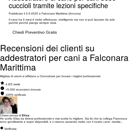
cuccioli tramite lezioni specifiche
Pubblicato il 3-3-2020 a Falconara Marittima (Ancona)
Il cane ha 4 mesi è molto affettuoso, intelligente ma non si può lasciare da solo
perché perché piange sempre ulula
Chiedi Preventivo Gratis
Recensioni dei clienti su
addestratori per cani a Falconara
Marittima
Migliaia di utenti si affidano a Cronoshare per trovare i migliori professionisti
4.8/5 stelle
+5.000 recensioni ricevute
100% verificate
Chiara pensa di
Elisa
:
Ho scelto Elisa tra diversi professionisti e mai scelta fu migliore. Sia lei che la collega Francesca
sono gentilissime e super disponibili, e ci stanno aiutando molto con il nostro cane, tramite...
Verificata