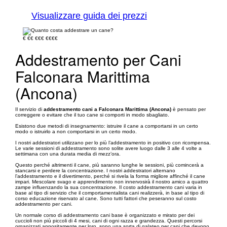
Visualizzare guida dei prezzi
€
€€
€€€
€€€€
Addestramento per Cani
Falconara Marittima
(Ancona)
Il servizio di
addestramento cani a Falconara Marittima (Ancona)
è pensato per
correggere o evitare che il tuo cane si comporti in modo sbagliato.
Esistono due metodi di insegnamento: istruire il cane a comportarsi in un certo
modo o istruirlo a non comportarsi in un certo modo.
I nostri addestratori utilizzano per lo più l’addestramento in positivo con ricompensa.
Le varie sessioni di addestramento sono solite avere luogo dalle 3 alle 4 volte a
settimana con una durata media di mezz’ora.
Questo perché altrimenti il cane, più saranno lunghe le sessioni, più comincerà a
stancarsi e perdere la concentrazione. I nostri addestratori alternano
l’addestramento e il divertimento, perché si rivela la forma migliore affinché il cane
impari. Mescolare svago e apprendimento non innervosirà il nostro amico a quattro
zampe influenzando la sua concentrazione. Il costo addestramento cani varia in
base al tipo di servizio che il comportamentalista cani realizzerà, in base al tipo di
corso educazione riservato al cane. Sono tutti fattori che peseranno sul costo
addestramento per cani.
Un normale corso di addestramento cani base è organizzato e mirato per dei
cuccioli non più piccoli di 4 mesi, cani di ogni razza e grandezza. Questi percorsi
organizzati appositamente per loro, sono una sorta di galateo per cani che devono