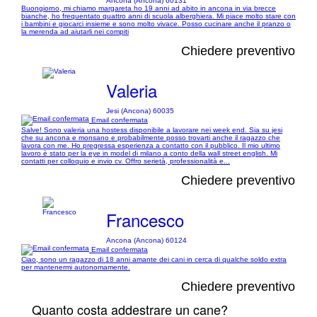
Ancona (Ancona) 60131
Buongiorno, mi chiamo margareta ho 19 anni ad abito in ancona in via brecce
bianche, ho frequentato quattro anni di scuola alberghiera. Mi piace molto stare con
i bambini e giocarci insieme e sono molto vivace. Posso cucinare anche il pranzo o
la merenda ad aiutarli nei compiti
Chiedere preventivo
Valeria
Jesi (Ancona) 60035
Email confermata
Salve! Sono valeria una hostess disponibile a lavorare nei week end. Sia su jesi
che su ancona e monsano e probabilmente posso trovarti anche il ragazzo che
lavora con me. Ho pregressa esperienza a contatto con il pubblico. Il mio ultimo
lavoro è stato per la eye in model di milano a conto della wall street english. Mi
contatti per colloquio e invio cv. Offro serietà, professionalità e...
Chiedere preventivo
Francesco
Ancona (Ancona) 60124
Email confermata
Ciao, sono un ragazzo di 18 anni amante dei cani in cerca di qualche soldo extra
per mantenermi autonomamente.
Chiedere preventivo
Quanto costa addestrare un cane?