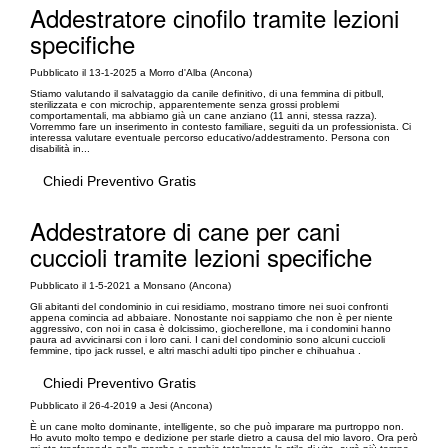
Addestratore cinofilo tramite lezioni
specifiche
Pubblicato il 13-1-2025 a Morro d'Alba (Ancona)
Stiamo valutando il salvataggio da canile definitivo, di una femmina di pitbull,
sterilizzata e con microchip, apparentemente senza grossi problemi
comportamentali, ma abbiamo già un cane anziano (11 anni, stessa razza).
Vorremmo fare un inserimento in contesto familiare, seguiti da un professionista. Ci
interessa valutare eventuale percorso educativo/addestramento. Persona con
disabilità in...
Chiedi Preventivo Gratis
Addestratore di cane per cani
cuccioli tramite lezioni specifiche
Pubblicato il 1-5-2021 a Monsano (Ancona)
Gli abitanti del condominio in cui residiamo, mostrano timore nei suoi confronti
appena comincia ad abbaiare. Nonostante noi sappiamo che non è per niente
aggressivo, con noi in casa è dolcissimo, giocherellone, ma i condomini hanno
paura ad avvicinarsi con i loro cani. I cani del condominio sono alcuni cuccioli
femmine, tipo jack russel, e altri maschi adulti tipo pincher e chihuahua .
Chiedi Preventivo Gratis
Pubblicato il 26-4-2019 a Jesi (Ancona)
È un cane molto dominante, intelligente, so che può imparare ma purtroppo non.
Ho avuto molto tempo e dedizione per starle dietro a causa del mio lavoro. Ora però