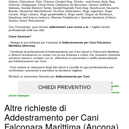
Hubert, Chihuahua, Chin, Chinese Crested Dog, Chindo - vedi Korea Jindo Dog,
Chinook, Chippiparai, Chow Chow, Ciobãnesc de Bucovina, Cirneco dell'Etna,
Dalmata, Dandie Dinmont Terrier, Danish/Swedish Farm Dog, Deerhound, Deutsche
Bracke, Deutscher Wachtelhund, Do-Khyi, Dobermann, Dogo argentino, Dogo
canario, Dogo cubano, Dogo guatemalteco, Dogo sardo, Dogue de Bordeaux,
Draathaar vedi bracco tedesco, Drentse Patrijshond o Spaniel olandese di Drent,
Dunker, Dutch Smoushond.
Con Cronoshare, puoi trovare
addestratori cani vicino a te
. I migliori servizi
professionali nella tua città.
Come funziona?
- Spiega la tua richiesta per il servizio di
Addestramento per Cani Falconara
Marittima (Ancona)
.
- Centinaia di professionisti di Addestramento per Cani situati in Falconara Marittima
e dintorni riceveranno un avviso con la tua richiesta e coloro che mostrano interesse
verranno messi in contatto con te, offrendoti un preventivo e tariffe personalizzate
per Addestramento per Cani.
- Puoi vedere le valutazioni degli altri clienti e il profilo di ogni professionista per
confrontare i preventivi e prendere la decisione migliore.
Richiedi un preventivo Gratuito per
Addestramento per Cani
.
è
gratis
e
senza
alcun impegno
Altre richieste di
Addestramento per Cani
Falconara Marittima (Ancona)