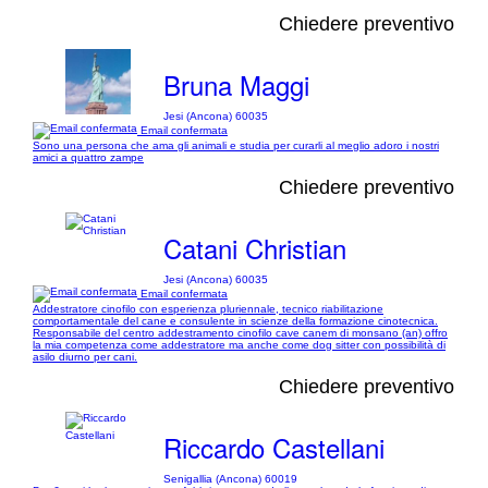
Chiedere preventivo
Bruna Maggi
Jesi (Ancona) 60035
Email confermata
Sono una persona che ama gli animali e studia per curarli al meglio adoro i nostri
amici a quattro zampe
Chiedere preventivo
Catani Christian
Jesi (Ancona) 60035
Email confermata
Addestratore cinofilo con esperienza pluriennale, tecnico riabilitazione
comportamentale del cane e consulente in scienze della formazione cinotecnica.
Responsabile del centro addestramento cinofilo cave canem di monsano (an) offro
la mia competenza come addestratore ma anche come dog sitter con possibilità di
asilo diurno per cani.
Chiedere preventivo
Riccardo Castellani
Senigallia (Ancona) 60019