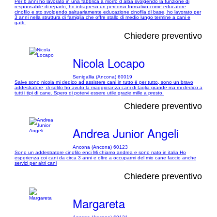
Per 6 anni ho lavorato in una fabbrica a morro d alba svolgendo la funzione di
responsabile di reparto, ho intrapreso un percorso formativo come educatore
cinofilo e sto svolgendo saltuariamente educazione cinofila di base, ho lavorato per
3 anni nella struttura di famiglia che offre stallo di medio lungo termine a cani e
gatti.
Chiedere preventivo
Nicola Locapo
Senigallia (Ancona) 60019
Salve sono nicola mi dedico ad assistere cani in tutto è per tutto, sono un bravo
addestratore, di solito ho avuto la maggioranza cani di taglia grande ma mi dedico a
tutti i tipi di cane. Spero di potervi essere utile grazie mille a presto.
Chiedere preventivo
Andrea Junior Angeli
Ancona (Ancona) 60123
Sono un addestratore cinofilo enci Mi chiamo andrea e sono nato in italia Ho
esperienza coi cani da circa 3 anni e oltre a occuparmi del mio cane faccio anche
servizi per altri cani
Chiedere preventivo
Margareta