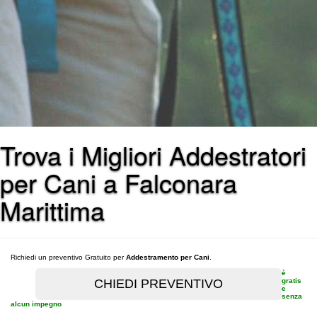
Trova i Migliori Addestratori
per Cani a Falconara
Marittima
Richiedi un preventivo Gratuito per
Addestramento per Cani
.
è
gratis
e
senza
alcun impegno