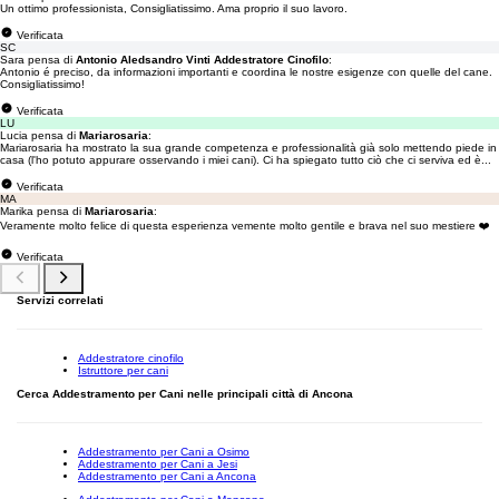
Un ottimo professionista, Consigliatissimo. Ama proprio il suo lavoro.
Verificata
SC
Sara pensa di
Antonio Aledsandro Vinti Addestratore Cinofilo
:
Antonio é preciso, da informazioni importanti e coordina le nostre esigenze con quelle del cane.
Consigliatissimo!
Verificata
LU
Lucia pensa di
Mariarosaria
:
Mariarosaria ha mostrato la sua grande competenza e professionalità già solo mettendo piede in
casa (l'ho potuto appurare osservando i miei cani). Ci ha spiegato tutto ciò che ci serviva ed è...
Verificata
MA
Marika pensa di
Mariarosaria
:
Veramente molto felice di questa esperienza vemente molto gentile e brava nel suo mestiere ❤️
Verificata
Servizi correlati
Addestratore cinofilo
Istruttore per cani
Cerca Addestramento per Cani nelle principali città di Ancona
Addestramento per Cani a Osimo
Addestramento per Cani a Jesi
Addestramento per Cani a Ancona