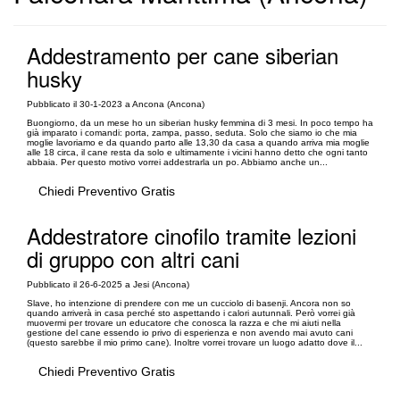
Addestramento per cane siberian
husky
Pubblicato il 30-1-2023 a Ancona (Ancona)
Buongiorno, da un mese ho un siberian husky femmina di 3 mesi. In poco tempo ha
già imparato i comandi: porta, zampa, passo, seduta. Solo che siamo io che mia
moglie lavoriamo e da quando parto alle 13,30 da casa a quando arriva mia moglie
alle 18 circa, il cane resta da solo e ultimamente i vicini hanno detto che ogni tanto
abbaia. Per questo motivo vorrei addestrarla un po. Abbiamo anche un...
Chiedi Preventivo Gratis
Addestratore cinofilo tramite lezioni
di gruppo con altri cani
Pubblicato il 26-6-2025 a Jesi (Ancona)
Slave, ho intenzione di prendere con me un cucciolo di basenji. Ancora non so
quando arriverà in casa perché sto aspettando i calori autunnali. Però vorrei già
muovermi per trovare un educatore che conosca la razza e che mi aiuti nella
gestione del cane essendo io privo di esperienza e non avendo mai avuto cani
(questo sarebbe il mio primo cane). Inoltre vorrei trovare un luogo adatto dove il...
Chiedi Preventivo Gratis