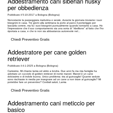
Addestramento cani siberian husky
per obbedienza
Pubblicato il 5-10-2017 a Bologna (Bologna)
Nonostante la passeggiata mattutina e serale, durante la giornata troviamo i suoi
bisognini in casa. Tre giorni alla settimana la porto al parco il pomeriggio per
lasciarla correre, ma fa i suoi bisognini puntualmente quando torniamo a casa. Ho
l'impressione che il suo comportamento sia una sorta di "ribellione" al fatto che l'ho
riportata a casa, e che io non sia abbastanza autorevole nel...
Chiedi Preventivo Gratis
Addestratore per cane golden
retriever
Pubblicato il 4-1-2025 a Bologna (Bologna)
Carissimo, Mi chiamo lamia ed abito a londra. Due anni fa ma mia famiglia ha
adottato un cucciolo di golden retriever di nome marvel. Marvel è un cane
dolcissimo e di indole buona. Unico problema: tira al guinzaglio! Quante sedute
sono rischiaste in media per insegnare ad un cane a non tirare al guinzaglio? Mi
potrebbe fare un preventivo? Cordiali saluti, Lamia
Chiedi Preventivo Gratis
Addestramento cani meticcio per
basico