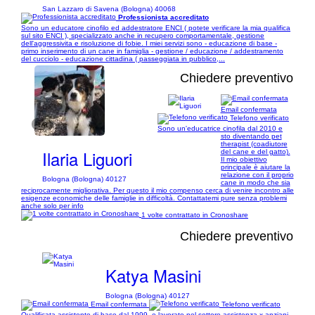
San Lazzaro di Savena (Bologna) 40068
Professionista accreditato
Sono un educatore cinofilo ed addestratore ENCI ( potete verificare la mia qualifica
sul sito ENCI ), specializzato anche in recupero comportamentale, gestione
dell'aggressivita e risoluzione di fobie. I miei servizi sono - educazione di base -
primo inserimento di un cane in famiglia - gestione / educazione / addestramento
del cucciolo - educazione cittadina ( passeggiata in pubblico,...
Chiedere preventivo
Email confermata
Telefono verificato
1/3
Sono un'educatrice cinofila dal 2010 e
sto diventando pet
therapist (coadiutore
Ilaria Liguori
del cane e del gatto).
Il mio obiettivo
principale è aiutare la
relazione con il proprio
Bologna (Bologna) 40127
cane in modo che sia
reciprocamente migliorativa. Per questo il mio compenso cerca di venire incontro alle
esigenze economiche delle famiglie in difficoltà. Contattatemi pure senza problemi
anche solo per info
1 volte contrattato in Cronoshare
Chiedere preventivo
Katya Masini
Bologna (Bologna) 40127
Email confermata
Telefono verificato
Qualificata assistente di base dal 1999, e lavorato nel settore assistenza x anziani,