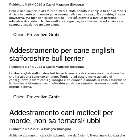
Pubblicato il 19-4-2019 a Castel Maggiore (Bologna)
Bella è una rinuncia e all'età di 15 mesi è stata portata in canile a trebbo di reno. È
rimasta in canile un mesetto poi è venuta nella nostra casa... È adorabile, in casa
bravissima, ma fuori con gli altri cani no... Ho già provato a fare un percorso
educativo due volte... Ieri ha strattonato il guinzaglio a mia madre ed è riuscita a
scappare assalendo un altro cane...
Chiedi Preventivo Gratis
Addestramento per cane english
staffordshire bull terrier
Pubblicato il 17-4-2024 a Castel Maggiore (Bologna)
Ho due english staffordshire bull terrier la femmina di 2 anni e mezzo e il maschio
che ha appena compiuto un anno. Tendono ad essere molto agitati e di
conseguenza a tirare con il guinzaglio e da quando è arrivato in casa il maschietto,
la femmina è diventata meno tollerabile ad alcune situazioni e meno obbediente
rispetto a prima.
Chiedi Preventivo Gratis
Addestramento cani meticcii per
morde, non sa fernarsi/ ubbi
Pubblicato il 7-2-2019 a Bologna (Bologna)
Abbiamo adottato un cucciolo abbandonato da 5 giorni. Il veterinario ipotizza che