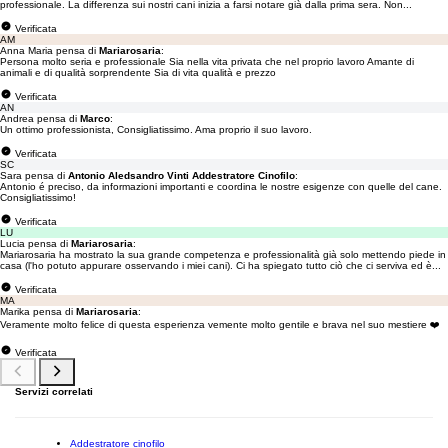
professionale. La differenza sui nostri cani inizia a farsi notare già dalla prima sera. Non...
Verificata
AM
Anna Maria pensa di
Mariarosaria
:
Persona molto seria e professionale Sia nella vita privata che nel proprio lavoro Amante di
animali e di qualità sorprendente Sia di vita qualità e prezzo
Verificata
AN
Andrea pensa di
Marco
:
Un ottimo professionista, Consigliatissimo. Ama proprio il suo lavoro.
Verificata
SC
Sara pensa di
Antonio Aledsandro Vinti Addestratore Cinofilo
:
Antonio é preciso, da informazioni importanti e coordina le nostre esigenze con quelle del cane.
Consigliatissimo!
Verificata
LU
Lucia pensa di
Mariarosaria
:
Mariarosaria ha mostrato la sua grande competenza e professionalità già solo mettendo piede in
casa (l'ho potuto appurare osservando i miei cani). Ci ha spiegato tutto ciò che ci serviva ed è...
Verificata
MA
Marika pensa di
Mariarosaria
:
Veramente molto felice di questa esperienza vemente molto gentile e brava nel suo mestiere ❤️
Verificata
Servizi correlati
Addestratore cinofilo