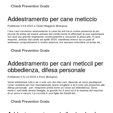
Chiedi Preventivo Gratis
Addestramento per cane meticcio
Pubblicato il 3-6-2024 a Castel Maggiore (Bologna)
I due cani convivono serenamente in casa da soli ma in nostra presenza la piu
piccola (la prima ad essere arrivata dal canile) tenta di affermare la sua supremazia
sul cane piu grande ringhiando continuamente e cercando di attaccarlo. Il cane
maschio, arrivato dal canile ad aprile 2024, manifesta invece da un paio di
settimane comportamenti in nostra assenza che lasciano intendere un’ansia da...
Chiedi Preventivo Gratis
Addestramento per cani meticcii per
obbedienza, difesa personale
Pubblicato il 31-12-2018 a Funo (Bologna)
Vorrei addestrare tutti e tre o solo uno dei miei cani, dipende se sono predisposti
come carattere per non traumatizzarli, lascio scegliere a lei il cane più propenso alla
difesa personale , per i rimanenti andrà bene un corso sul obbedienza. Sono
meticci, tutti della stessa famiglia, la grande ha 4 anni ed è la mamma del maschio
di un anno e mezzo. La cucciola é una figlia dei fratelli del...
Chiedi Preventivo Gratis