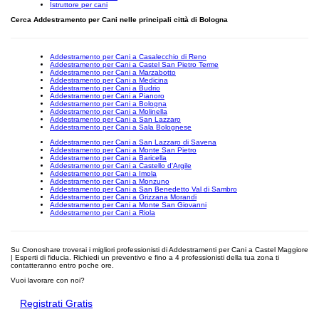
Istruttore per cani
Cerca Addestramento per Cani nelle principali città di Bologna
Addestramento per Cani a Casalecchio di Reno
Addestramento per Cani a Castel San Pietro Terme
Addestramento per Cani a Marzabotto
Addestramento per Cani a Medicina
Addestramento per Cani a Budrio
Addestramento per Cani a Pianoro
Addestramento per Cani a Bologna
Addestramento per Cani a Molinella
Addestramento per Cani a San Lazzaro
Addestramento per Cani a Sala Bolognese
Addestramento per Cani a San Lazzaro di Savena
Addestramento per Cani a Monte San Pietro
Addestramento per Cani a Baricella
Addestramento per Cani a Castello d'Argile
Addestramento per Cani a Imola
Addestramento per Cani a Monzuno
Addestramento per Cani a San Benedetto Val di Sambro
Addestramento per Cani a Grizzana Morandi
Addestramento per Cani a Monte San Giovanni
Addestramento per Cani a Riola
Su Cronoshare troverai i migliori professionisti di Addestramenti per Cani a Castel Maggiore
| Esperti di fiducia. Richiedi un preventivo e fino a 4 professionisti della tua zona ti
contatteranno entro poche ore.
Vuoi lavorare con noi?
Registrati Gratis