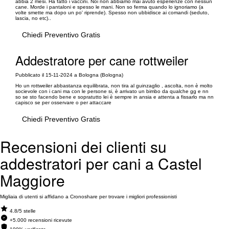
abbia 2 mesi. Ha fatto i vaccini. Noi non abbiamo mai avuto esperienze con nessun
cane. Morde i pantaloni e spesso le mani. Non so ferma quando lo ignoriamo (a
volte smette ma dopo un po' riprende). Spesso non ubbidisce ai comandi (seduto,
lascia, no etc)..
Chiedi Preventivo Gratis
Addestratore per cane rottweiler
Pubblicato il 15-11-2024 a Bologna (Bologna)
Ho un rottweiler abbastanza equilibrata, non tira al guinzaglio , ascolta, non è molto
socievole con i cani ma con le persone si, è arrivato un bimbo da qualche gg e nn
so se sto facendo bene e sopratutto lei è sempre in ansia e attenta a fissarlo ma nn
capisco se per osservare o per attaccare
Chiedi Preventivo Gratis
Recensioni dei clienti su
addestratori per cani a Castel
Maggiore
Migliaia di utenti si affidano a Cronoshare per trovare i migliori professionisti
4.8/5 stelle
+5.000 recensioni ricevute