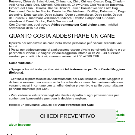
Retriever, Chien de Saint Hubert, Chihuahua, Chin, Chinese Crested Dog, Chindo -
vedi Korea Jindo Dog, Chinook, Chippiparai, Chow Chow, Ciob?nesc de Bucovina,
Cirneco dell Etna, Dalmata, Dandie Dinmont Terrier, Danish/Swedish Farm Dog,
Deerhound, Deutsche Bracke, Deutscher Wachtelhund, Do-Khyi, Dobermann, Dogo
argentino, Dogo canario, Dogo cubano, Dogo guatemalteco, Dogo sardo, Dogue
de Bordeaux, Draathaar vedi bracco tedesco, Drentse Patrijshond o Spaniel
olandese di Drent, Dunker, Dutch Smoushond.
Con Cronoshare, puoi trovare
Addestramento per Cani vicino a me
. I migliori
servizi locali della tua città.
QUANTO COSTA ADDESTRARE UN CANE
Il prezzo per addestrare un cane nella difesa personale può variare secondo vari
fattori.
I Prezzi per addestramento di cani possono essere divisi o per singola lezione o per
pacchetti di lezioni. Le singole lezioni si aggirano intorno ai 15-20 EUR a lezione,
mentre i pacchetti di lezioni possono costare dai 200 ai 300 EUR.
Come funziona?
- Spiega la tua richiesta per il servizio di
Addestramento per Cani Castel Maggiore
(Bologna)
.
- Centinaia di professionisti di Addestramento per Cani situati in Castel Maggiore e
dintorni riceveranno un avviso con la tua richiesta e coloro che mostrano interesse
verranno messi in contatto con te, offrendoti un preventivo e tariffe personalizzate
per Addestramento per Cani.
- Puoi vedere le valutazioni degli altri clienti e il profilo di ogni professionista per
confrontare i preventivi e prendere la decisione migliore.
Richiedi un preventivo Gratuito per
Addestramento per Cani
.
è
gratis
e
senza
alcun impegno