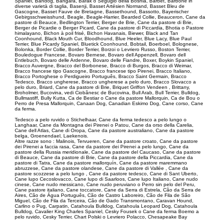
Spaniel, Bandog, Bangara, Barak o Segugio della Bosnia, Barbet, Barbone in
diverse varietà di taglia, Basenji, Basset Artésien Normand, Basset Bleu de
Gascogne, Basset Fauve de Bretagne, Bassethound, Bassotto, Bayerischer
Gebirgsschweisshund, Beagle, Beagle-Harrier, Bearded Collie, Beauceron, Cane da
pastore di Beauce, Bedlington Terrier, Berger de Brie, Cane da pastore di Brie,
Berger de Picardie o Berger Picard, Cane da pastore di Piccardia, Bhotia o Pastore
himalayano, Bichon à poil frisé, Bichon Havanais, Biewer, Black and Tan
Coonhound, Black Mouth Cur, Bloodhound, Blue Heeler, Blue Lacy, Blue Paul
Terrier, Blue Picardy Spaniel, Bluetick Coonhound, Bobtail, Boerboel, Bolognese,
Bolonka, Border Collie, Border Terrier, Borzoi o Levriero Russo, Boston Terrier,
Bouledogue Francese, Bovaro Bernese, Bovaro dell Appenzell, Bovaro dell
Entlebuch, Bovaro delle Ardenne, Bovaro delle Fiandre, Boxer, Boykin Spaniel,
Bracco Auvergne, Bracco del Borbonese, Bracco di Burgos, Bracco di Weimar,
Bracco francese tipo Gascogne, Bracco francese tipo Pirenei, Bracco Italiano,
Bracco Portoghese o Perdigueiro Português, Bracco Saint Germain, Bracco
Tedesco, Bracco ungherese, Bracco ungherese a pelo duro, Bracco Slovacco a
pelo duro, Briard, Cane da pastore di Brie, Briquet Griffon Vendeen , Brittany,
Broholmer, Bucovina, vedi Ciobãnesc de Bucovina, Bull Arab, Bull Terrier, Bulldog,
Bullmastiff, Bully Kutta, Ca de Bestiar o Cane da pastore Mallorquin, Ca de Bou o
Perro de Presa Mallorquin, Canaan Dog, Canadian Eskimo Dog, Cane corso, Cane
da ferma.
Tedesco a pelo ruvido o Stichelhaar, Cane da ferma tedesco a pelo lungo o
Langhaar, Cane da Montagna dei Pirenei o Patou, Cane da orso della Carelia,
Cane dell Atlas, Cane di Oropa, Cane da pastore australiano, Cane da pastore
belga, Groenendael, Laekenois.
Altre razze sono : Malinois, Tervueren, Cane da pastore croato, Cane da pastore
dei Pirenei a faccia rasa, Cane da pastore dei Pirenei a pelo lungo, Cane da
pastore della Russia meridionale, Cane da pastore del Caucaso, Cane da pastore
di Beauce, Cane da pastore di Brie, Cane da pastore della Piccardia, Cane da
pastore di Tatra, Cane da pastore mallorquín, Cane da pastore maremmano
abruzzese, Cane da pastore olandese, Cane da pastore di Vallée , Cane da
pastore scozzese a pelo lungo , Cane da pastore tedesco, Cane di Sant Uberto,
Cane lupo Cecoslovacco, Cane lupo di Saarloos, Cane lupo Italiano, Cane nudo
cinese, Cane nudo messicano, Cane nudo peruviano o Perro sin pelo del Peru,
Cane pastore italiano, Cane toccatore, Cane da Serra di Estrela, Cão da Serra de
Aires, Cão de Água Português, Cão de Castro Laboreiro, Cão de Fila de São
Miguel, Cão de Fila da Terceira, Cão de Gado Transmontano, Caravan Hound,
Carlino o Pug, Carpatin, Catahoula Bulldog, Catahoula Leopard Dog, Catahoula
Bulldog, Cavalier King Charles Spaniel, Cesky Fousek o Cane da ferma Boemo a
pelo ruvido, Cesky Terrier, Chart Polski o Levriero Polacco, Chesapeake Bay