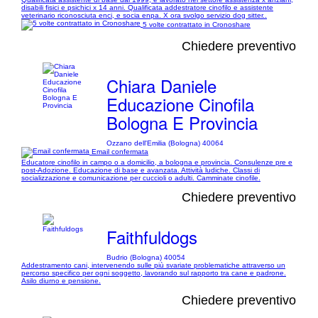
disabili fisici e psichici x 14 anni. Qualificata addestratore cinofilo e assistente
veterinario riconosciuta enci, e socia enpa. X ora svolgo servizio dog sitter..
5 volte contrattato in Cronoshare
Chiedere preventivo
Chiara Daniele
Educazione Cinofila
Bologna E Provincia
Ozzano dell'Emilia (Bologna) 40064
Email confermata
Educatore cinofilo in campo o a domicilio, a bologna e provincia. Consulenze pre e
post-Adozione. Educazione di base e avanzata. Attività ludiche. Classi di
socializzazione e comunicazione per cuccioli o adulti. Camminate cinofile.
Chiedere preventivo
Faithfuldogs
Budrio (Bologna) 40054
Addestramento cani, intervenendo sulle più svariate problematiche attraverso un
percorso specifico per ogni soggetto, lavorando sul rapporto tra cane e padrone.
Asilo diurno e pensione.
Chiedere preventivo