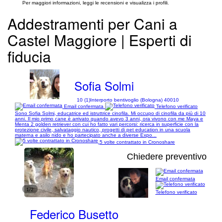
Per maggiori informazioni, leggi le recensioni e visualizza i profili.
Addestramenti per Cani a
Castel Maggiore | Esperti di
fiducia
Sofia Solmi
10 (1)
Interporto bentivoglio (Bologna) 40010
Email confermata
Telefono verificato
Sono Sofia Solmi, educatrice ed istruttrice cinofila. Mi occupo di cinofila da più di 10
anni. Il mio primo cane è arrivato quando avevo 3 anni, ora vivono con me Maya e
Menta 2 golden retriever con cui ho fatto vari percorsi: ricerca in superficie con la
protezione civile, salvataggio nautico, progetti di pet education in una scuola
materna e asilo nido e ho partecipato anche a diverse Expo...
5 volte contrattato in Cronoshare
Chiedere preventivo
Email confermata
1/2
Telefono verificato
Federico Busetto