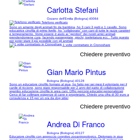
Carlotta Stefani
Ozzano dell'Emilia (Bologna) 40064
Telefono verificato
Sono un amante degli animali fin da bambina, ho 3 cani 3 gatti e 1 cavallo. Sono
educatrice cinofila di primo livello, ho "collaborato" con cani di tutte le razze caratteri
e temperamento. Vorrei essere d aiuto ai "genitori" dei nostri amici animali
prendendomene cura, facendo passeggiate, giochi, toelettatura ecc.. Tutto questo
per poter stare il più possibile con gli animali
1 volte contrattato in Cronoshare
Chiedere preventivo
Gian Mario Pintus
Bologna (Bologna) 40128
Sono un educatore cinofilo formato al siua, ho fatto per sei mesi il volontario per il
canile di riccione, sono stato responsabile per 2 anni del patto di collaborazione
sgambo educazione cinofila in area cani. Offro percorsi educativi personalizzati
Cerco di far collimare esigenze di cane e proprietario. Chiedo una cifra di 30 euro a
consulenza e 15 per un ora da dog sitter
Chiedere preventivo
Andrea Di Franco
Bologna (Bologna) 40127
Educatore cinofilo con approccio cognitivo zooantropologico. Diplomato in siua
scuola interazione uomo animale). Esperienza con cani di tipo bull, molossi con