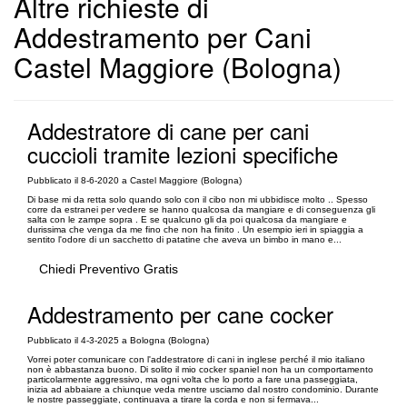
Altre richieste di
Addestramento per Cani
Castel Maggiore (Bologna)
Addestratore di cane per cani
cuccioli tramite lezioni specifiche
Pubblicato il 8-6-2020 a Castel Maggiore (Bologna)
Di base mi da retta solo quando solo con il cibo non mi ubbidisce molto .. Spesso
corre da estranei per vedere se hanno qualcosa da mangiare e di conseguenza gli
salta con le zampe sopra . E se qualcuno gli da poi qualcosa da mangiare e
durissima che venga da me fino che non ha finito . Un esempio ieri in spiaggia a
sentito l'odore di un sacchetto di patatine che aveva un bimbo in mano e...
Chiedi Preventivo Gratis
Addestramento per cane cocker
Pubblicato il 4-3-2025 a Bologna (Bologna)
Vorrei poter comunicare con l'addestratore di cani in inglese perché il mio italiano
non è abbastanza buono. Di solito il mio cocker spaniel non ha un comportamento
particolarmente aggressivo, ma ogni volta che lo porto a fare una passeggiata,
inizia ad abbaiare a chiunque veda mentre usciamo dal nostro condominio. Durante
le nostre passeggiate, continuava a tirare la corda e non si fermava...