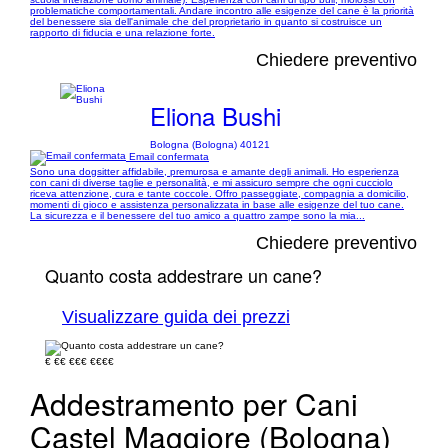
problematiche comportamentali. Andare incontro alle esigenze del cane è la priorità
del benessere sia dell'animale che del proprietario in quanto si costruisce un
rapporto di fiducia e una relazione forte.
Chiedere preventivo
Eliona Bushi
Bologna (Bologna) 40121
Email confermata
Sono una dogsitter affidabile, premurosa e amante degli animali. Ho esperienza
con cani di diverse taglie e personalità, e mi assicuro sempre che ogni cucciolo
riceva attenzione, cura e tante coccole. Offro passeggiate, compagnia a domicilio,
momenti di gioco e assistenza personalizzata in base alle esigenze del tuo cane.
La sicurezza e il benessere del tuo amico a quattro zampe sono la mia...
Chiedere preventivo
Quanto costa addestrare un cane?
Visualizzare guida dei prezzi
€
€€
€€€
€€€€
Addestramento per Cani
Castel Maggiore (Bologna)