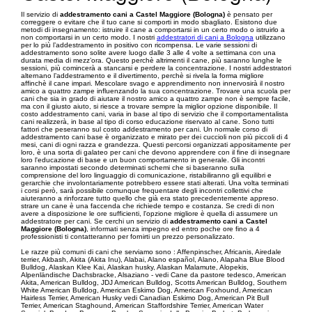
Il servizio di
addestramento cani a Castel Maggiore (Bologna)
è pensato per
correggere o evitare che il tuo cane si comporti in modo sbagliato. Esistono due
metodi di insegnamento: istruire il cane a comportarsi in un certo modo o istruirlo a
non comportarsi in un certo modo. I nostri
addestratori di cani a Bologna
utilizzano
per lo più l’addestramento in positivo con ricompensa. Le varie sessioni di
addestramento sono solite avere luogo dalle 3 alle 4 volte a settimana con una
durata media di mezz’ora. Questo perchè altrimenti il cane, più saranno lunghe le
sessioni, più comincerà a stancarsi e perdere la concentrazione. I nostri addestratori
alternano l’addestramento e il divertimento, perchè si rivela la forma migliore
affinchè il cane impari. Mescolare svago e apprendimento non innervosirà il nostro
amico a quattro zampe influenzando la sua concentrazione. Trovare una scuola per
cani che sia in grado di aiutare il nostro amico a quattro zampe non è sempre facile,
ma con il giusto aiuto, si riesce a trovare sempre la miglior opzione disponibile. Il
costo addestramento cani, varia in base al tipo di servizio che il comportamentalista
cani realizzerà, in base al tipo di corso educazione riservato al cane. Sono tutti
fattori che peseranno sul costo addestramento per cani. Un normale corso di
addestramento cani base è organizzato e mirato per dei cuccioli non più piccoli di 4
mesi, cani di ogni razza e grandezza. Questi percorsi organizzati appositamente per
loro, è una sorta di galateo per cani che devono apprendere con il fine di insegnare
loro l'educazione di base e un buon comportamento in generale. Gli incontri
saranno impostati secondo determinati schemi che si baseranno sulla
comprensione del loro linguaggio di comunicazione, ristabiliranno gli equilibri e
gerarchie che involontariamente potrebbero essere stati alterati. Una volta terminati
i corsi però, sarà possibile comunque frequentare degli incontri collettivi che
aiuteranno a rinforzare tutto quello che già era stato precedentemente appreso.
strare un cane è una faccenda che richiede tempo e costanza. Se credi di non
avere a disposizione le ore sufficienti, l'opzione migliore è quella di assumere un
addestratore per cani. Se cerchi un servizio di
addestramento cani a Castel
Maggiore (Bologna)
, informati senza impegno ed entro poche ore fino a 4
professionisti ti contatteranno per fornirti un prezzo personalizzato.
Le razze più comuni di cani che serviamo sono : Affenpinscher, Africanis, Airedale
terrier, Akbash, Akita (Akita Inu), Alabai, Alano español, Alano, Alapaha Blue Blood
Bulldog, Alaskan Klee Kai, Alaskan husky, Alaskan Malamute, Alopekis,
Alpenländische Dachsbracke, Alsaziano - vedi Cane da pastore tedesco, American
Akita, American Bulldog, JDJ American Bulldog, Scotts American Bulldog, Southern
White American Bulldog, American Eskimo Dog, American Foxhound, American
Hairless Terrier, American Husky vedi Canadian Eskimo Dog, American Pit Bull
Terrier, American Staghound, American Staffordshire Terrier, American Water