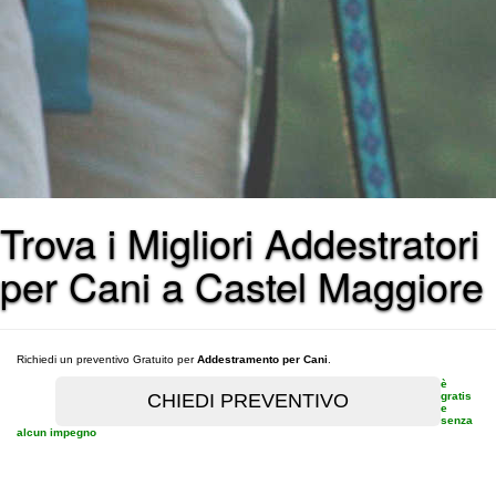
Trova i Migliori Addestratori
per Cani a Castel Maggiore
Richiedi un preventivo Gratuito per
Addestramento per Cani
.
è
gratis
e
senza
alcun impegno