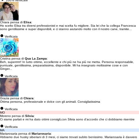
100% verificate
Chiara pensa di
Elisa
:
Ho scelto Elisa tra diversi professionisti e mai scelta fu migliore. Sia lei che la collega Francesca
sono gentilissime e super disponibili, e ci stanno aiutando molto con il nostro cane, tramite...
Verificata
Cristina pensa di
Qua La Zampa
:
Beh, superrrrrr! In tutto ottimo, eccellente e chi più ne ha più ne metta. Persona responsabile,
puntuale, gentilissima, preparatissima, disponibile. Mi ha insegnato moltissime cose e con
Ginger...
Verificata
Grazia pensa di
Chiara
:
Ottima persona, professionale e dolce con gli animali. Consigliatissima
Verificata
MO
Moreno pensa di
Silvia
:
Ci siamo parlati e mi ha dato ottimi consigli,con Silvia sono d’accordo che ci dobbiamo risentire
Verificata
MA
Mariarosaria pensa di
Mariarosaria
:
Abbiamo due husky siberiani di 3 mesi, ci siamo trovati subito benissimo. Mariarosaria è davvero