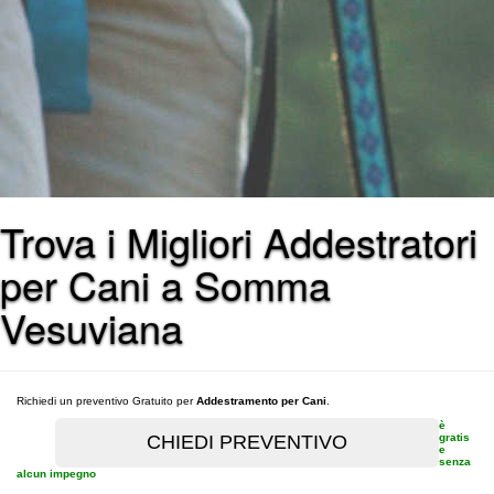
Trova i Migliori Addestratori
per Cani a Somma
Vesuviana
Richiedi un preventivo Gratuito per
Addestramento per Cani
.
è
gratis
e
senza
alcun impegno