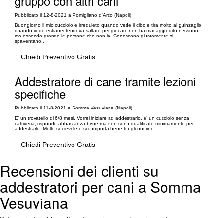
gruppo con altri cani
Pubblicato il 12-8-2021 a Pomigliano d'Arco (Napoli)
Buongiorno il mio cucciolo e irrequieto quando vede il cibo e tira molto al guinzaglio
quando vede estranei tendeva saltare per giocare non ha mai aggredito nessuno
ma essendo grande le persone che non lo. Conoscono giustamente si
spaventano..
Chiedi Preventivo Gratis
Addestratore di cane tramite lezioni
specifiche
Pubblicato il 11-8-2021 a Somma Vesuviana (Napoli)
E’ un trovatello di 6/8 mesi. Vorrei iniziare ad addestrarlo, e’ un cucciolo senza
cattiveria, risponde abbastanza bene ma non sono qualificato minimamente per
addestrarlo. Molto socievole e si comporta bene tra gli uomini
Chiedi Preventivo Gratis
Recensioni dei clienti su
addestratori per cani a Somma
Vesuviana