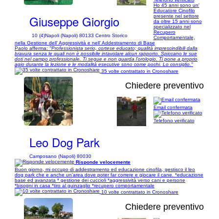
Ho 45 anni sono un'
Educatore Cinofilo
Giuseppe Giorgio
presente nel settore
da oltre 15 anni sono
specializzato nel
Recupero
10 (4)
Napoli (Napoli) 80133 Centro Storico
Comportamentale,
nella Gestione dell’ Aggressività e nell’ Addestramento di Base
Paolo afferma:
"Professionista serio, cortese educato; qualità imprescindibili dalla
bravura senza le quali non è possibile intavolare alcun rapporto. Spiccano le sue
doti nel campo professionale. Ti segue e non guarda l’orologio. Ti pone a proprio
agio durante la lezione e le modalità esecutive sono come pochi. Lo consiglio."
35 volte contrattato in Cronoshare
Chiedere preventivo
Email confermata
1/5
Telefono verificato
Leo Dog Park
Camposano (Napoli) 80030
Risponde velocemente
Buon giorno, mi occupo di addestramento ed educazione cinofila, gestisco il leo
dog park che e anche un'area dove poter far correre e giocare il cane. *educazione
base ed avanzata * gestione dei cuccioli *aggressività verso cani e persone
*bisogni in casa *tiro al guinzaglio *recupero comportamentale
10 volte contrattato in Cronoshare
Chiedere preventivo