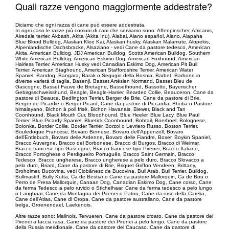
Quali razze vengono maggiormente addestrate?
Diciamo che ogni razza di cane può essere addestrata.
In ogni caso le razze più comuni di cani che serviamo sono: Affenpinscher, Africanis,
Airedale terrier, Akbash, Akita (Akita Inu), Alabai, Alano español, Alano, Alapaha
Blue Blood Bulldog, Alaskan Klee Kai, Alaskan husky, Alaskan Malamute, Alopekis,
Alpenländische Dachsbracke, Alsaziano - vedi Cane da pastore tedesco, American
Akita, American Bulldog, JDJ American Bulldog, Scotts American Bulldog, Southern
White American Bulldog, American Eskimo Dog, American Foxhound, American
Hairless Terrier, American Husky vedi Canadian Eskimo Dog, American Pit Bull
Terrier, American Staghound, American Staffordshire Terrier, American Water
Spaniel, Bandog, Bangara, Barak o Segugio della Bosnia, Barbet, Barbone in
diverse varietà di taglia, Basenji, Basset Artésien Normand, Basset Bleu de
Gascogne, Basset Fauve de Bretagne, Bassethound, Bassotto, Bayerischer
Gebirgsschweisshund, Beagle, Beagle-Harrier, Bearded Collie, Beauceron, Cane da
pastore di Beauce, Bedlington Terrier, Berger de Brie, Cane da pastore di Brie,
Berger de Picardie o Berger Picard, Cane da pastore di Piccardia, Bhotia o Pastore
himalayano, Bichon à poil frisé, Bichon Havanais, Biewer, Black and Tan
Coonhound, Black Mouth Cur, Bloodhound, Blue Heeler, Blue Lacy, Blue Paul
Terrier, Blue Picardy Spaniel, Bluetick Coonhound, Bobtail, Boerboel, Bolognese,
Bolonka, Border Collie, Border Terrier, Borzoi o Levriero Russo, Boston Terrier,
Bouledogue Francese, Bovaro Bernese, Bovaro dell'Appenzell, Bovaro
dell'Entlebuch, Bovaro delle Ardenne, Bovaro delle Fiandre, Boxer, Boykin Spaniel,
Bracco Auvergne, Bracco del Borbonese, Bracco di Burgos, Bracco di Weimar,
Bracco francese tipo Gascogne, Bracco francese tipo Pirenei, Bracco Italiano,
Bracco Portoghese o Perdigueiro Português, Bracco Saint Germain, Bracco
Tedesco, Bracco ungherese, Bracco ungherese a pelo duro, Bracco Slovacco a
pelo duro, Briard, Cane da pastore di Brie, Briquet Griffon Vendeen, Brittany,
Broholmer, Bucovina, vedi Ciobãnesc de Bucovina, Bull Arab, Bull Terrier, Bulldog,
Bullmastiff, Bully Kutta, Ca de Bestiar o Cane da pastore Mallorquin, Ca de Bou o
Perro de Presa Mallorquin, Canaan Dog, Canadian Eskimo Dog, Cane corso, Cane
da ferma Tedesco a pelo ruvido o Stichelhaar, Cane da ferma tedesco a pelo lungo
o Langhaar, Cane da Montagna dei Pirenei o Patou, Cane da orso della Carelia,
Cane dell'Atlas, Cane di Oropa, Cane da pastore australiano, Cane da pastore
belga, Groenendael, Laekenois.
Altre razze sono: Malinois, Tervueren, Cane da pastore croato, Cane da pastore dei
Pirenei a faccia rasa, Cane da pastore dei Pirenei a pelo lungo, Cane da pastore
della Russia meridionale, Cane da pastore del Caucaso, Cane da pastore di