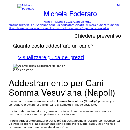
Mi
Michela Foderaro
Napoli (Napoli) 80131 Capodimonte
chiamo michela, ho 22 anni e sono un’educatrice cinofila di livello avanzato (opes).
Cerco lavoro in un centro cinofilo come collaboratrice e/o percorsi educativi.
Chiedere preventivo
Quanto costa addestrare un cane?
Visualizzare guida dei prezzi
€
€€
€€€
€€€€
Addestramento per Cani
Somma Vesuviana (Napoli)
Il servizio di
addestramento cani a Somma Vesuviana (Napoli)
è pensato per
correggere o evitare che il tuo cane si comporti in modo sbagliato.
Esistono due metodi di insegnamento: istruire il cane a comportarsi in un certo
modo o istruirlo a non comportarsi in un certo modo.
I nostri addestratori utilizzano per lo più l’addestramento in positivo con ricompensa.
Le varie sessioni di addestramento sono solite avere luogo dalle 3 alle 4 volte a
settimana con una durata media di mezz’ora.