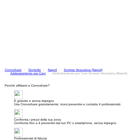
Cronoshare
Domicilio
Napoli
Somma Vesuviana (Napoli)
Addestramento per Cani
Addestramento per Cani Somma Vesuviana (Napoli)
Perché affidarsi a Cronoshare?
E gratuito e senza impegno
Usa Cronoshare gratuitamente: ricevi preventivi e contatta 4 professionisti.
Confronta i prezzi della tua zona
Confronta fino a 4 preventivi dal tuo PC o smartphone, senza impegno.
Professionisti di fiducia