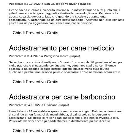
Pubblicato il 2-10-2020 a San Giuseppe Vesuviano (Napoli)
Il cane sin da cucciolo è cresciuto insieme a un rottweiler buono a tal punto che il
pitbull crescendo tengo ad aggredire il rottweiler facendogli male. Pensiamo che
questa cosa sia dovuta al fatto che quando era cucciolo , durante una
passeggiata, fu azzannato da un altro pitbull randagio . Altrimenti non ci spieghiamo
perchè sia un po aggressivo con i cani e non con le persone
Chiedi Preventivo Gratis
Addestramento per cane meticcio
Pubblicato il 11-4-2025 a Pomigliano d'Arco (Napoli)
Salve, ho una cucciola di maltipoo di 5 mesi.. E' con noi da 20 giorni, ma e' sempre
molto paurosa e si nasconde continuamente, vorremmo capire se con il tempo
passera' o ha bisogno di aiuto perche' questo influisce molto sulla routine
quotidiana perche' non si lascia pulire o spazzolare anzi e nemmeno accarezzare.
Chiedi Preventivo Gratis
Addestratore per cane barboncino
Pubblicato il 24-8-2022 a Ottaviano (Napoli)
Il mio baloo di 14 mesi abbaia spesso quando siamo in giro. Dobbiamo camminare
di continuo e non fermarci altrimenti abbaia, si calma solo se le persone lo
accarezzano. Lo stesso lo fa con i cani ma solo fino a che non si avvicina a loro.
Vorrei informazioni anche per addestramento direttamente presso il centro.
Chiedi Preventivo Gratis