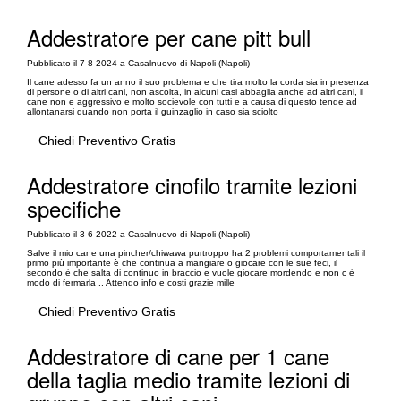
Addestratore per cane pitt bull
Pubblicato il 7-8-2024 a Casalnuovo di Napoli (Napoli)
Il cane adesso fa un anno il suo problema e che tira molto la corda sia in presenza
di persone o di altri cani, non ascolta, in alcuni casi abbaglia anche ad altri cani, il
cane non e aggressivo e molto socievole con tutti e a causa di questo tende ad
allontanarsi quando non porta il guinzaglio in caso sia sciolto
Chiedi Preventivo Gratis
Addestratore cinofilo tramite lezioni
specifiche
Pubblicato il 3-6-2022 a Casalnuovo di Napoli (Napoli)
Salve il mio cane una pincher/chiwawa purtroppo ha 2 problemi comportamentali il
primo più importante è che continua a mangiare o giocare con le sue feci, il
secondo è che salta di continuo in braccio e vuole giocare mordendo e non c è
modo di fermarla .. Attendo info e costi grazie mille
Chiedi Preventivo Gratis
Addestratore di cane per 1 cane
della taglia medio tramite lezioni di