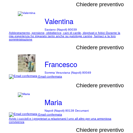
Chiedere preventivo
Valentina
Saviano (Napoli) 80039
Addestramento, pensione, obbidience, cani di canile, deprivati e fobici Durante la
mia esperienza ho imparato tanto anche su patologie canine, farmaci e la loro
somministrazione
Chiedere preventivo
Francesco
Somma Vesuviana (Napoli) 80049
Email confermata
Chiedere preventivo
Maria
Napoli (Napoli) 80138 Decumani
Email confermata
Avvio i cuccioli e i proprietari a relazionarsi l uno all altro per una armoniosa
convivenza
Chiedere preventivo