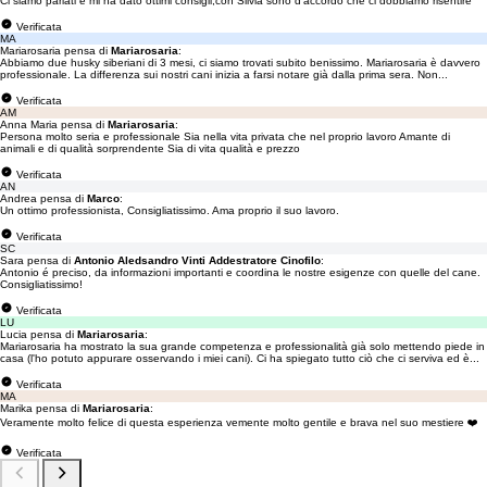
Ci siamo parlati e mi ha dato ottimi consigli,con Silvia sono d’accordo che ci dobbiamo risentire
Verificata
MA
Mariarosaria pensa di
Mariarosaria
:
Abbiamo due husky siberiani di 3 mesi, ci siamo trovati subito benissimo. Mariarosaria è davvero
professionale. La differenza sui nostri cani inizia a farsi notare già dalla prima sera. Non...
Verificata
AM
Anna Maria pensa di
Mariarosaria
:
Persona molto seria e professionale Sia nella vita privata che nel proprio lavoro Amante di
animali e di qualità sorprendente Sia di vita qualità e prezzo
Verificata
AN
Andrea pensa di
Marco
:
Un ottimo professionista, Consigliatissimo. Ama proprio il suo lavoro.
Verificata
SC
Sara pensa di
Antonio Aledsandro Vinti Addestratore Cinofilo
:
Antonio é preciso, da informazioni importanti e coordina le nostre esigenze con quelle del cane.
Consigliatissimo!
Verificata
LU
Lucia pensa di
Mariarosaria
:
Mariarosaria ha mostrato la sua grande competenza e professionalità già solo mettendo piede in
casa (l'ho potuto appurare osservando i miei cani). Ci ha spiegato tutto ciò che ci serviva ed è...
Verificata
MA
Marika pensa di
Mariarosaria
:
Veramente molto felice di questa esperienza vemente molto gentile e brava nel suo mestiere ❤️
Verificata