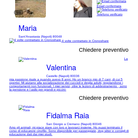
Email confermata
1/9
Telefono verificato
Maria
Sant'Anastasia (Napoli) 80048
4 volte contrattato in Cronoshare
Chiedere preventivo
La
Valentina
Castello (Napoli) 80036
mia passione risale a quando avevo 8 anni. Ho un branco mio di 7 cani, di cui 5
opertivi. Mi aiutano alla socializzazione dei cuccioli e deglia adulti, regolandone i
comportamenti non funzionali. I miei servizi, oltre le lezioni di addestramento , sono
la pensione e l asilo per grandi e piccini-
Chiedere preventivo
Fidalma Raia
San Giorgio a Cremano (Napoli) 80046
Amo gli animali, mi piace stare con loro e lavorarci insieme. Ho quasi terminato il
corso di educatore cinofilo. Sono disponibile per passeggiate, dog sitter e consigli di
educazione dati dai miei studi.