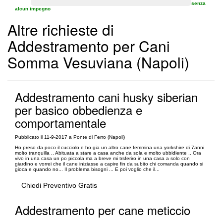
senza
alcun impegno
Altre richieste di
Addestramento per Cani
Somma Vesuviana (Napoli)
Addestramento cani husky siberian
per basico obbedienza e
comportamentale
Pubblicato il 11-9-2017 a Ponte di Ferro (Napoli)
Ho preso da poco il cucciolo e ho gia un altro cane femmina una yorkshire di 7anni
molto tranquilla .. Abituata a stare a casa anche da sola e molto ubbidiente .. Ora
vivo in una casa un po piccola ma a breve mi trsferiro in una casa a solo con
giardino e vorrei che il cane iniziasse a capire fin da subito chi comanda quando si
gioca e quando no... Il problema bisogni ... E poi voglio che il...
Chiedi Preventivo Gratis
Addestramento per cane meticcio