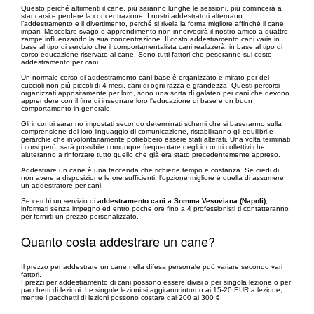
Questo perché altrimenti il cane, più saranno lunghe le sessioni, più comincerà a
stancarsi e perdere la concentrazione. I nostri addestratori alternano
l’addestramento e il divertimento, perché si rivela la forma migliore affinché il cane
impari. Mescolare svago e apprendimento non innervosirà il nostro amico a quattro
zampe influenzando la sua concentrazione. Il costo addestramento cani varia in
base al tipo di servizio che il comportamentalista cani realizzerà, in base al tipo di
corso educazione riservato al cane. Sono tutti fattori che peseranno sul costo
addestramento per cani.
Un normale corso di addestramento cani base è organizzato e mirato per dei
cuccioli non più piccoli di 4 mesi, cani di ogni razza e grandezza. Questi percorsi
organizzati appositamente per loro, sono una sorta di galateo per cani che devono
apprendere con il fine di insegnare loro l'educazione di base e un buon
comportamento in generale.
Gli incontri saranno impostati secondo determinati schemi che si baseranno sulla
comprensione del loro linguaggio di comunicazione, ristabiliranno gli equilibri e
gerarchie che involontariamente potrebbero essere stati alterati. Una volta terminati
i corsi però, sarà possibile comunque frequentare degli incontri collettivi che
aiuteranno a rinforzare tutto quello che già era stato precedentemente appreso.
Addestrare un cane è una faccenda che richiede tempo e costanza. Se credi di
non avere a disposizione le ore sufficienti, l'opzione migliore è quella di assumere
un addestratore per cani.
Se cerchi un servizio di
addestramento cani a Somma Vesuviana (Napoli)
,
informati senza impegno ed entro poche ore fino a 4 professionisti ti contatteranno
per fornirti un prezzo personalizzato.
Quanto costa addestrare un cane?
Il prezzo per addestrare un cane nella difesa personale può variare secondo vari
fattori.
I prezzi per addestramento di cani possono essere divisi o per singola lezione o per
pacchetti di lezioni. Le singole lezioni si aggirano intorno ai 15-20 EUR a lezione,
mentre i pacchetti di lezioni possono costare dai 200 ai 300 €.