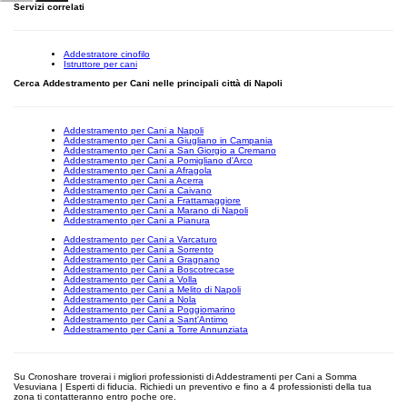
Servizi correlati
Addestratore cinofilo
Istruttore per cani
Cerca Addestramento per Cani nelle principali città di Napoli
Addestramento per Cani a Napoli
Addestramento per Cani a Giugliano in Campania
Addestramento per Cani a San Giorgio a Cremano
Addestramento per Cani a Pomigliano d'Arco
Addestramento per Cani a Afragola
Addestramento per Cani a Acerra
Addestramento per Cani a Caivano
Addestramento per Cani a Frattamaggiore
Addestramento per Cani a Marano di Napoli
Addestramento per Cani a Pianura
Addestramento per Cani a Varcaturo
Addestramento per Cani a Sorrento
Addestramento per Cani a Gragnano
Addestramento per Cani a Boscotrecase
Addestramento per Cani a Volla
Addestramento per Cani a Melito di Napoli
Addestramento per Cani a Nola
Addestramento per Cani a Poggiomarino
Addestramento per Cani a Sant'Antimo
Addestramento per Cani a Torre Annunziata
Su Cronoshare troverai i migliori professionisti di Addestramenti per Cani a Somma
Vesuviana | Esperti di fiducia. Richiedi un preventivo e fino a 4 professionisti della tua
zona ti contatteranno entro poche ore.