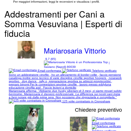
Per maggiori informazioni, leggi le recensioni e visualizza i profili.
Addestramenti per Cani a
Somma Vesuviana | Esperti di
fiducia
Mariarosaria Vittorio
9,7 (65)
|
Saviano (Napoli) 80039
Email confermata
Telefono verificato
Sono un addestratore cinofilo , ho un allevamento di border collie , faccio pensione
casalinga inoltre sono tecnico di varie discipline cinofile sportive hoopers , nosework
sportivo , dog dance , rally o, preparazione sportiva su attrezzi propriocettivi ,
preparo binomi Per le competizioni sportive cinofile , lavoro presso eddyluna
educazione cinofila asd . Faccio lezioni a domicilio
Mariarosaria afferma:
"Abbiamo due husky siberiani di 3 mesi, ci siamo trovati subito
benissimo. Mariarosaria è davvero professionale. La differenza sui nostri cani inizia
a farsi notare già dalla prima sera. Non possiamo che ringraziarla e consigliarla."
125 volte contrattato in Cronoshare
Chiedere preventivo
Email confermata
1/11
Telefono verificato