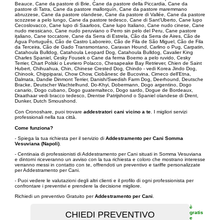
Beauce, Cane da pastore di Brie, Cane da pastore della Piccardia, Cane da
pastore di Tatra, Cane da pastore mallorquín, Cane da pastore maremmano
abruzzese, Cane da pastore olandese, Cane da pastore di Vallée, Cane da pastore
scozzese a pelo lungo, Cane da pastore tedesco, Cane di Sant'Uberto, Cane lupo
Cecoslovacco, Cane lupo di Saarloos, Cane lupo Italiano, Cane nudo cinese, Cane
nudo messicano, Cane nudo peruviano o Perro sin pelo del Peru, Cane pastore
italiano, Cane toccatore, Cane da Serra di Estrela, Cão da Serra de Aires, Cão de
Água Português, Cão de Castro Laboreiro, Cão de Fila de São Miguel, Cão de Fila
da Terceira, Cão de Gado Transmontano, Caravan Hound, Carlino o Pug, Carpatin,
Catahoula Bulldog, Catahoula Leopard Dog, Catahoula Bulldog, Cavalier King
Charles Spaniel, Cesky Fousek o Cane da ferma Boemo a pelo ruvido, Cesky
Terrier, Chart Polski o Levriero Polacco, Chesapeake Bay Retriever, Chien de Saint
Hubert, Chihuahua, Chin, Chinese Crested Dog, Chindo - vedi Korea Jindo Dog,
Chinook, Chippiparai, Chow Chow, Ciobãnesc de Bucovina, Cirneco dell'Etna,
Dalmata, Dandie Dinmont Terrier, Danish/Swedish Farm Dog, Deerhound, Deutsche
Bracke, Deutscher Wachtelhund, Do-Khyi, Dobermann, Dogo argentino, Dogo
canario, Dogo cubano, Dogo guatemalteco, Dogo sardo, Dogue de Bordeaux,
Draathaar vedi bracco tedesco, Drentse Patrijshond o Spaniel olandese di Drent,
Dunker, Dutch Smoushond.
Con Cronoshare, puoi trovare
addestratori cani vicino a te
. I migliori servizi
professionali nella tua città.
Come funziona?
- Spiega la tua richiesta per il servizio di
Addestramento per Cani Somma
Vesuviana (Napoli)
.
- Centinaia di professionisti di Addestramento per Cani situati in Somma Vesuviana
e dintorni riceveranno un avviso con la tua richiesta e coloro che mostrano interesse
verranno messi in contatto con te, offrendoti un preventivo e tariffe personalizzate
per Addestramento per Cani.
- Puoi vedere le valutazioni degli altri clienti e il profilo di ogni professionista per
confrontare i preventivi e prendere la decisione migliore.
Richiedi un preventivo Gratuito per
Addestramento per Cani
.
è
gratis
e