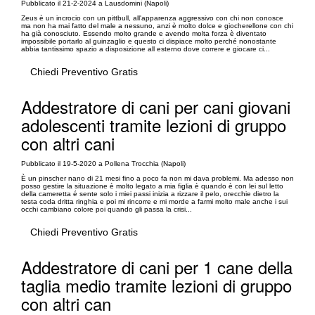
Pubblicato il 21-2-2024 a Lausdomini (Napoli)
Zeus è un incrocio con un pittbull, all'apparenza aggressivo con chi non conosce
ma non ha mai fatto del male a nessuno, anzi è molto dolce e giocherellone con chi
ha già conosciuto. Essendo molto grande e avendo molta forza è diventato
impossibile portarlo al guinzaglio e questo ci dispiace molto perché nonostante
abbia tantissimo spazio a disposizione all esterno dove correre e giocare ci...
Chiedi Preventivo Gratis
Addestratore di cani per cani giovani
adolescenti tramite lezioni di gruppo
con altri cani
Pubblicato il 19-5-2020 a Pollena Trocchia (Napoli)
È un pinscher nano di 21 mesi fino a poco fa non mi dava problemi. Ma adesso non
posso gestire la situazione è molto legato a mia figlia è quando è con lei sul letto
della cameretta é sente solo i miei passi inizia a rizzare il pelo, orecchie dietro la
testa coda dritta ringhia e poi mi rincorre e mi morde a farmi molto male anche i sui
occhi cambiano colore poi quando gli passa la crisi...
Chiedi Preventivo Gratis
Addestratore di cani per 1 cane della
taglia medio tramite lezioni di gruppo
con altri can