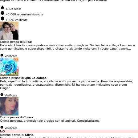
Migliaia di utenti si affidano a Cronoshare per trovare i migliori professionisti
4.8/5 stelle
+5.000 recensioni ricevute
100% verificate
Chiara pensa di
Elisa
:
Ho scelto Elisa tra diversi professionisti e mai scelta fu migliore. Sia lei che la collega Francesca
sono gentilissime e super disponibili, e ci stanno aiutando molto con il nostro cane, tramite...
Verificata
Cristina pensa di
Qua La Zampa
:
Beh, superrrrrr! In tutto ottimo, eccellente e chi più ne ha più ne metta. Persona responsabile,
puntuale, gentilissima, preparatissima, disponibile. Mi ha insegnato moltissime cose e con
Ginger...
Verificata
Grazia pensa di
Chiara
:
Ottima persona, professionale e dolce con gli animali. Consigliatissima
Verificata
MO
Moreno pensa di
Silvia
: