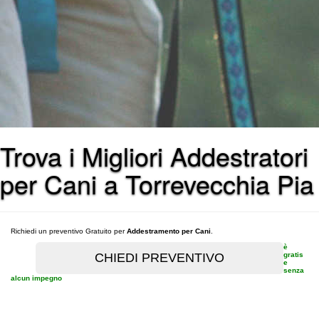
Trova i Migliori Addestratori
per Cani a Torrevecchia Pia
Richiedi un preventivo Gratuito per
Addestramento per Cani
.
è
gratis
e
senza
alcun impegno