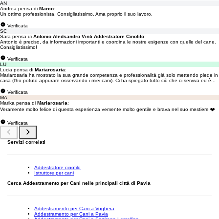
AN
Andrea pensa di
Marco
:
Un ottimo professionista, Consigliatissimo. Ama proprio il suo lavoro.
Verificata
SC
Sara pensa di
Antonio Aledsandro Vinti Addestratore Cinofilo
:
Antonio é preciso, da informazioni importanti e coordina le nostre esigenze con quelle del cane.
Consigliatissimo!
Verificata
LU
Lucia pensa di
Mariarosaria
:
Mariarosaria ha mostrato la sua grande competenza e professionalità già solo mettendo piede in
casa (l'ho potuto appurare osservando i miei cani). Ci ha spiegato tutto ciò che ci serviva ed è...
Verificata
MA
Marika pensa di
Mariarosaria
:
Veramente molto felice di questa esperienza vemente molto gentile e brava nel suo mestiere ❤️
Verificata
Servizi correlati
Addestratore cinofilo
Istruttore per cani
Cerca Addestramento per Cani nelle principali città di Pavia
Addestramento per Cani a Voghera
Addestramento per Cani a Pavia