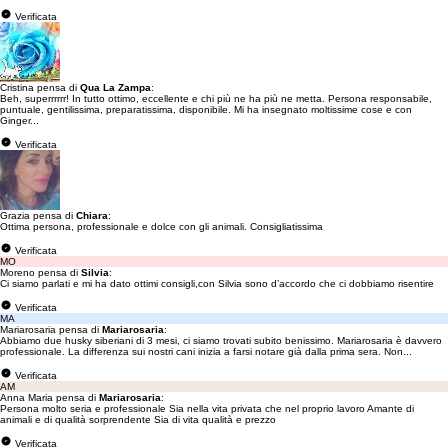
Verificata
Cristina pensa di
Qua La Zampa
:
Beh, superrrrrr! In tutto ottimo, eccellente e chi più ne ha più ne metta. Persona responsabile,
puntuale, gentilissima, preparatissima, disponibile. Mi ha insegnato moltissime cose e con
Ginger...
Verificata
Grazia pensa di
Chiara
:
Ottima persona, professionale e dolce con gli animali. Consigliatissima
Verificata
MO
Moreno pensa di
Silvia
:
Ci siamo parlati e mi ha dato ottimi consigli,con Silvia sono d’accordo che ci dobbiamo risentire
Verificata
MA
Mariarosaria pensa di
Mariarosaria
:
Abbiamo due husky siberiani di 3 mesi, ci siamo trovati subito benissimo. Mariarosaria è davvero
professionale. La differenza sui nostri cani inizia a farsi notare già dalla prima sera. Non...
Verificata
AM
Anna Maria pensa di
Mariarosaria
:
Persona molto seria e professionale Sia nella vita privata che nel proprio lavoro Amante di
animali e di qualità sorprendente Sia di vita qualità e prezzo
Verificata