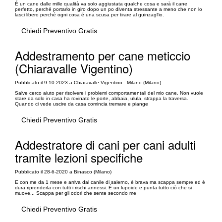
É un cane dalle mille qualità va solo aggiustata qualche cosa e sarà il cane
perfetto, perché portarlo in giro dopo un po diventa stressante a meno che non lo
lasci libero perché ogni cosa é una scusa per tirare al guinzagl'io.
Chiedi Preventivo Gratis
Addestramento per cane meticcio
(Chiaravalle Vigentino)
Pubblicato il 9-10-2023 a Chiaravalle Vigentino - Milano (Milano)
Salve cerco aiuto per risolvere i problemi comportamentali del mio cane. Non vuole
stare da solo in casa ha rovinato le porte, abbaia, ulula, strappa la traversa.
Quando ci vede uscire da casa comincia tremare e piange
Chiedi Preventivo Gratis
Addestratore di cani per cani adulti
tramite lezioni specifiche
Pubblicato il 28-6-2020 a Binasco (Milano)
E con me da 1 mese e arriva dal canile di salerno, è brava ma scappa sempre ed è
dura riprenderla con tutti i rischi annessi. É un lupoide e punta tutto ciò che si
muove... Scappa per gli odori che sente secondo me
Chiedi Preventivo Gratis