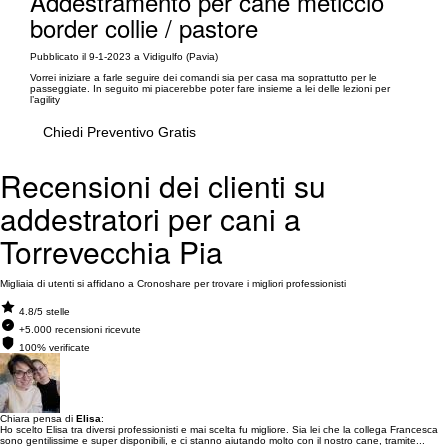
Addestramento per cane meticcio
border collie / pastore
Pubblicato il 9-1-2023 a Vidigulfo (Pavia)
Vorrei iniziare a farle seguire dei comandi sia per casa ma soprattutto per le
passeggiate. In seguito mi piacerebbe poter fare insieme a lei delle lezioni per
l’agility
Chiedi Preventivo Gratis
Recensioni dei clienti su
addestratori per cani a
Torrevecchia Pia
Migliaia di utenti si affidano a Cronoshare per trovare i migliori professionisti
4.8/5 stelle
+5.000 recensioni ricevute
100% verificate
Chiara pensa di
Elisa
:
Ho scelto Elisa tra diversi professionisti e mai scelta fu migliore. Sia lei che la collega Francesca
sono gentilissime e super disponibili, e ci stanno aiutando molto con il nostro cane, tramite...