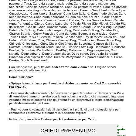
Beauce, Cane da pastore di Brie, Cane da pastore della Piccardia, Cane da
pastore di Tatra, Cane da pastore mallorquín, Cane da pastore maremmano
abruzzese, Cane da pastore olandese, Cane da pastore di Vallée, Cane da pastore
scozzese a pelo lungo, Cane da pastore tedesco, Cane di Sant'Uberto, Cane lupo
Cecoslovacco, Cane lupo di Saarloos, Cane lupo Italiano, Cane nudo cinese, Cane
nudo messicano, Cane nudo peruviano o Perro sin pelo del Peru, Cane pastore
italiano, Cane toccatore, Cane da Serra di Estrela, Cão da Serra de Aires, Cão de
Água Português, Cão de Castro Laboreiro, Cão de Fila de São Miguel, Cão de Fila
da Terceira, Cão de Gado Transmontano, Caravan Hound, Carlino o Pug, Carpatin,
Catahoula Bulldog, Catahoula Leopard Dog, Catahoula Bulldog, Cavalier King
Charles Spaniel, Cesky Fousek o Cane da ferma Boemo a pelo ruvido, Cesky
Terrier, Chart Polski o Levriero Polacco, Chesapeake Bay Retriever, Chien de Saint
Hubert, Chihuahua, Chin, Chinese Crested Dog, Chindo - vedi Korea Jindo Dog,
Chinook, Chippiparai, Chow Chow, Ciobãnesc de Bucovina, Cirneco dell'Etna,
Dalmata, Dandie Dinmont Terrier, Danish/Swedish Farm Dog, Deerhound, Deutsche
Bracke, Deutscher Wachtelhund, Do-Khyi, Dobermann, Dogo argentino, Dogo
canario, Dogo cubano, Dogo guatemalteco, Dogo sardo, Dogue de Bordeaux,
Draathaar vedi bracco tedesco, Drentse Patrijshond o Spaniel olandese di Drent,
Dunker, Dutch Smoushond.
Con Cronoshare, puoi trovare
addestratori cani vicino a te
. I migliori servizi
professionali nella tua città.
Come funziona?
- Spiega la tua richiesta per il servizio di
Addestramento per Cani Torrevecchia
Pia (Pavia)
.
- Centinaia di professionisti di Addestramento per Cani situati in Torrevecchia Pia e
dintorni riceveranno un avviso con la tua richiesta e coloro che mostrano interesse
verranno messi in contatto con te, offrendoti un preventivo e tariffe personalizzate
per Addestramento per Cani.
- Puoi vedere le valutazioni degli altri clienti e il profilo di ogni professionista per
confrontare i preventivi e prendere la decisione migliore.
Richiedi un preventivo Gratuito per
Addestramento per Cani
.
è
gratis
e
senza