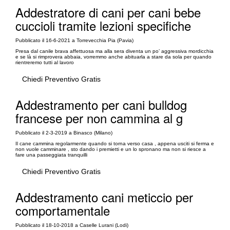
Addestratore di cani per cani bebe
cuccioli tramite lezioni specifiche
Pubblicato il 16-6-2021 a Torrevecchia Pia (Pavia)
Presa dal canile brava affettuosa ma alla sera diventa un po’ aggressiva mordicchia
e se là si rimprovera abbaia, vorremmo anche abituarla a stare da sola per quando
rientreremo tutti al lavoro
Chiedi Preventivo Gratis
Addestramento per cani bulldog
francese per non cammina al g
Pubblicato il 2-3-2019 a Binasco (Milano)
Il cane cammina regolarmente quando si torna verso casa , appena usciti si ferma e
non vuole camminare , sto dando i premietti e un lo spronano ma non si riesce a
fare una passeggiata tranquilli
Chiedi Preventivo Gratis
Addestramento cani meticcio per
comportamentale
Pubblicato il 18-10-2018 a Caselle Lurani (Lodi)