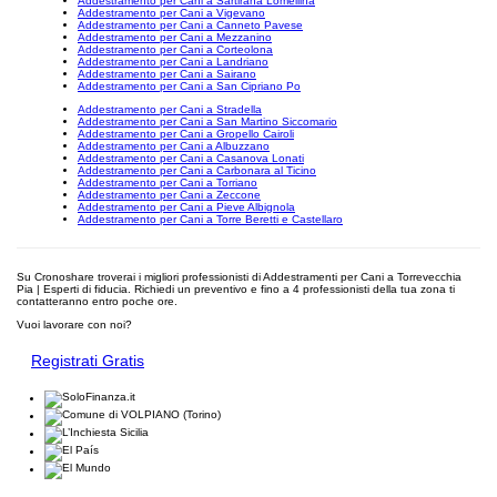
Addestramento per Cani a Sartirana Lomellina
Addestramento per Cani a Vigevano
Addestramento per Cani a Canneto Pavese
Addestramento per Cani a Mezzanino
Addestramento per Cani a Corteolona
Addestramento per Cani a Landriano
Addestramento per Cani a Sairano
Addestramento per Cani a San Cipriano Po
Addestramento per Cani a Stradella
Addestramento per Cani a San Martino Siccomario
Addestramento per Cani a Gropello Cairoli
Addestramento per Cani a Albuzzano
Addestramento per Cani a Casanova Lonati
Addestramento per Cani a Carbonara al Ticino
Addestramento per Cani a Torriano
Addestramento per Cani a Zeccone
Addestramento per Cani a Pieve Albignola
Addestramento per Cani a Torre Beretti e Castellaro
Su Cronoshare troverai i migliori professionisti di Addestramenti per Cani a Torrevecchia
Pia | Esperti di fiducia. Richiedi un preventivo e fino a 4 professionisti della tua zona ti
contatteranno entro poche ore.
Vuoi lavorare con noi?
Registrati Gratis