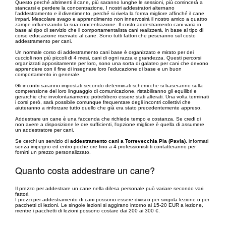
Questo perché altrimenti il cane, più saranno lunghe le sessioni, più comincerà a
stancarsi e perdere la concentrazione. I nostri addestratori alternano
l’addestramento e il divertimento, perché si rivela la forma migliore affinché il cane
impari. Mescolare svago e apprendimento non innervosirà il nostro amico a quattro
zampe influenzando la sua concentrazione. Il costo addestramento cani varia in
base al tipo di servizio che il comportamentalista cani realizzerà, in base al tipo di
corso educazione riservato al cane. Sono tutti fattori che peseranno sul costo
addestramento per cani.
Un normale corso di addestramento cani base è organizzato e mirato per dei
cuccioli non più piccoli di 4 mesi, cani di ogni razza e grandezza. Questi percorsi
organizzati appositamente per loro, sono una sorta di galateo per cani che devono
apprendere con il fine di insegnare loro l'educazione di base e un buon
comportamento in generale.
Gli incontri saranno impostati secondo determinati schemi che si baseranno sulla
comprensione del loro linguaggio di comunicazione, ristabiliranno gli equilibri e
gerarchie che involontariamente potrebbero essere stati alterati. Una volta terminati
i corsi però, sarà possibile comunque frequentare degli incontri collettivi che
aiuteranno a rinforzare tutto quello che già era stato precedentemente appreso.
Addestrare un cane è una faccenda che richiede tempo e costanza. Se credi di
non avere a disposizione le ore sufficienti, l'opzione migliore è quella di assumere
un addestratore per cani.
Se cerchi un servizio di
addestramento cani a Torrevecchia Pia (Pavia)
, informati
senza impegno ed entro poche ore fino a 4 professionisti ti contatteranno per
fornirti un prezzo personalizzato.
Quanto costa addestrare un cane?
Il prezzo per addestrare un cane nella difesa personale può variare secondo vari
fattori.
I prezzi per addestramento di cani possono essere divisi o per singola lezione o per
pacchetti di lezioni. Le singole lezioni si aggirano intorno ai 15-20 EUR a lezione,
mentre i pacchetti di lezioni possono costare dai 200 ai 300 €.