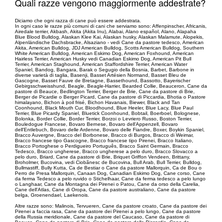
Quali razze vengono maggiormente addestrate?
Diciamo che ogni razza di cane può essere addestrata.
In ogni caso le razze più comuni di cani che serviamo sono: Affenpinscher, Africanis,
Airedale terrier, Akbash, Akita (Akita Inu), Alabai, Alano español, Alano, Alapaha
Blue Blood Bulldog, Alaskan Klee Kai, Alaskan husky, Alaskan Malamute, Alopekis,
Alpenländische Dachsbracke, Alsaziano - vedi Cane da pastore tedesco, American
Akita, American Bulldog, JDJ American Bulldog, Scotts American Bulldog, Southern
White American Bulldog, American Eskimo Dog, American Foxhound, American
Hairless Terrier, American Husky vedi Canadian Eskimo Dog, American Pit Bull
Terrier, American Staghound, American Staffordshire Terrier, American Water
Spaniel, Bandog, Bangara, Barak o Segugio della Bosnia, Barbet, Barbone in
diverse varietà di taglia, Basenji, Basset Artésien Normand, Basset Bleu de
Gascogne, Basset Fauve de Bretagne, Bassethound, Bassotto, Bayerischer
Gebirgsschweisshund, Beagle, Beagle-Harrier, Bearded Collie, Beauceron, Cane da
pastore di Beauce, Bedlington Terrier, Berger de Brie, Cane da pastore di Brie,
Berger de Picardie o Berger Picard, Cane da pastore di Piccardia, Bhotia o Pastore
himalayano, Bichon à poil frisé, Bichon Havanais, Biewer, Black and Tan
Coonhound, Black Mouth Cur, Bloodhound, Blue Heeler, Blue Lacy, Blue Paul
Terrier, Blue Picardy Spaniel, Bluetick Coonhound, Bobtail, Boerboel, Bolognese,
Bolonka, Border Collie, Border Terrier, Borzoi o Levriero Russo, Boston Terrier,
Bouledogue Francese, Bovaro Bernese, Bovaro dell'Appenzell, Bovaro
dell'Entlebuch, Bovaro delle Ardenne, Bovaro delle Fiandre, Boxer, Boykin Spaniel,
Bracco Auvergne, Bracco del Borbonese, Bracco di Burgos, Bracco di Weimar,
Bracco francese tipo Gascogne, Bracco francese tipo Pirenei, Bracco Italiano,
Bracco Portoghese o Perdigueiro Português, Bracco Saint Germain, Bracco
Tedesco, Bracco ungherese, Bracco ungherese a pelo duro, Bracco Slovacco a
pelo duro, Briard, Cane da pastore di Brie, Briquet Griffon Vendeen, Brittany,
Broholmer, Bucovina, vedi Ciobãnesc de Bucovina, Bull Arab, Bull Terrier, Bulldog,
Bullmastiff, Bully Kutta, Ca de Bestiar o Cane da pastore Mallorquin, Ca de Bou o
Perro de Presa Mallorquin, Canaan Dog, Canadian Eskimo Dog, Cane corso, Cane
da ferma Tedesco a pelo ruvido o Stichelhaar, Cane da ferma tedesco a pelo lungo
o Langhaar, Cane da Montagna dei Pirenei o Patou, Cane da orso della Carelia,
Cane dell'Atlas, Cane di Oropa, Cane da pastore australiano, Cane da pastore
belga, Groenendael, Laekenois.
Altre razze sono: Malinois, Tervueren, Cane da pastore croato, Cane da pastore dei
Pirenei a faccia rasa, Cane da pastore dei Pirenei a pelo lungo, Cane da pastore
della Russia meridionale, Cane da pastore del Caucaso, Cane da pastore di