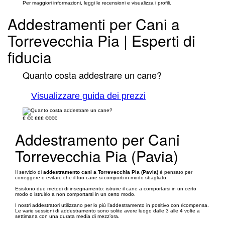
Per maggiori informazioni, leggi le recensioni e visualizza i profili.
Addestramenti per Cani a
Torrevecchia Pia | Esperti di
fiducia
Quanto costa addestrare un cane?
Visualizzare guida dei prezzi
€
€€
€€€
€€€€
Addestramento per Cani
Torrevecchia Pia (Pavia)
Il servizio di
addestramento cani a Torrevecchia Pia (Pavia)
è pensato per
correggere o evitare che il tuo cane si comporti in modo sbagliato.
Esistono due metodi di insegnamento: istruire il cane a comportarsi in un certo
modo o istruirlo a non comportarsi in un certo modo.
I nostri addestratori utilizzano per lo più l’addestramento in positivo con ricompensa.
Le varie sessioni di addestramento sono solite avere luogo dalle 3 alle 4 volte a
settimana con una durata media di mezz’ora.