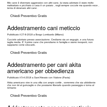
Mio cane è diventato aggressivo con altri cane, lui stata adottato è stato molto
maltrattato e picchiato a casa è un patato , vogli sempre coccole ma quando esce ,
tenta di sbranare altri cane .
Chiedi Preventivo Gratis
Addestramento cani meticcio
Pubblicato il 27-8-2018 a Borgo Lombardo (Milano)
Cucciolo adottato presso associazione. Crediamo sia un segugio, e una futura
taglia media. E' il primo cane che prendiamo in famiglia e siamo inesperti, non
sappiamo come educarlo.
Chiedi Preventivo Gratis
Addestramento per cani akita
americano per obbedienza
Pubblicato il 5-4-2018 a Sant'Alessio con Vialone (Pavia)
Akita americano vive in una villa con ampio cortile , vorremmo che sia ubbidiente
che non tiri al guinzaglio e che possiamo liberarlo quando passeggia e torna al
richiamo
Chiedi Preventivo Gratis