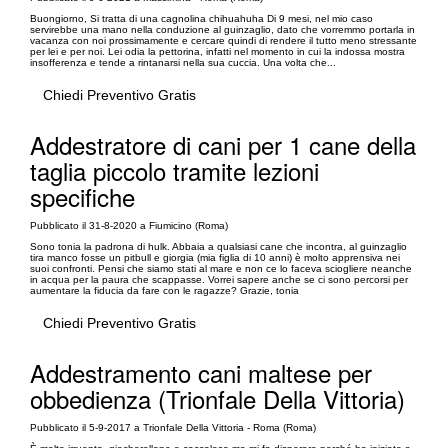
Buongiorno, Si tratta di una cagnolina chihuahuha Di 9 mesi, nel mio caso
servirebbe una mano nella conduzione al guinzaglio, dato che vorremmo portarla in
vacanza con noi prossimamente e cercare quindi di rendere il tutto meno stressante
per lei e per noi. Lei odia la pettorina, infatti nel momento in cui la indossa mostra
insofferenza e tende a rintanarsi nella sua cuccia. Una volta che...
Chiedi Preventivo Gratis
Addestratore di cani per 1 cane della
taglia piccolo tramite lezioni
specifiche
Pubblicato il 31-8-2020 a Fiumicino (Roma)
Sono tonia la padrona di hulk. Abbaia a qualsiasi cane che incontra, al guinzaglio
tira manco fosse un pitbull e giorgia (mia figlia di 10 anni) è molto apprensiva nei
suoi confronti. Pensi che siamo stati al mare e non ce lo faceva sciogliere neanche
in acqua per la paura che scappasse. Vorrei sapere anche se ci sono percorsi per
aumentare la fiducia da fare con le ragazze? Grazie, tonia
Chiedi Preventivo Gratis
Addestramento cani maltese per
obbedienza (Trionfale Della Vittoria)
Pubblicato il 5-9-2017 a Trionfale Della Vittoria - Roma (Roma)