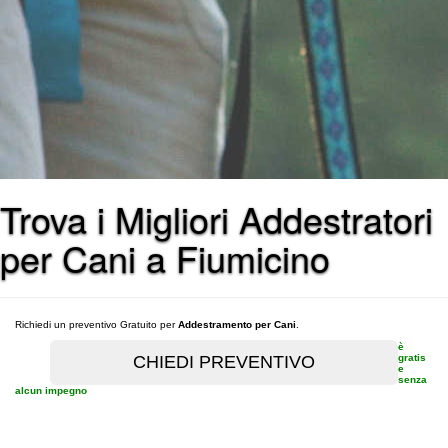
Trova i Migliori Addestratori
per Cani a Fiumicino
Richiedi un preventivo Gratuito per
Addestramento per Cani
.
è
gratis
e
senza
alcun impegno