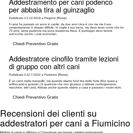
Addestramento per cani podenco
per abbaia tira al guinzaglio
Pubblicato il 2-12-2019 a Fregene (Roma)
Il cane ha passato un anno in canile, da due anni circa è con me ma il suo
comportamento è rimasto difficile. Io voglio il suo bene, ma devo tener conto che ho
70 anni, tanta pazienza ma poca resistenza fisica. E purtroppo devo tenere
sott'occhio anche i costi economici.
Chiedi Preventivo Gratis
Addestratore cinofilo tramite lezioni
di gruppo con altri cani
Pubblicato il 22-7-2022 a Fiumicino (Roma)
È un cane molto tranquillo, ma quando stiamo fuori tira molto forte (fino quasi a
soffoccarsi) e quando c'è qualcosa che non gli piace ci abbaia contro(persone,
macchine, altri cani). Abbaia anche quando stiamo a casa e passano i nostri vicini.
Chiedi Preventivo Gratis
Recensioni dei clienti su
addestratori per cani a Fiumicino
Migliaia di utenti si affidano a Cronoshare per trovare i migliori professionisti