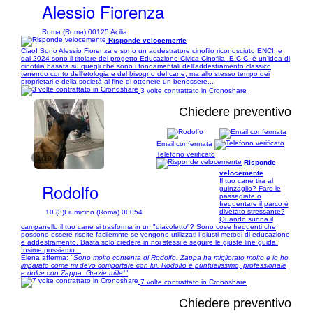
Alessio Fiorenza
Roma (Roma) 00125 Acilia
Risponde velocemente
Ciao! Sono Alessio Fiorenza e sono un addestratore cinofilo riconosciuto ENCI, e
dal 2024 sono il titolare del progetto Educazione Civica Cinofila. E.C.C. è un'idea di
cinofilia basata su quegli che sono i fondamentali dell'addestramento classico,
tenendo conto dell'etologia e del bisogno del cane, ma allo stesso tempo dei
proprietari e della società al fine di ottenere un benessere...
3 volte contrattato in Cronoshare
Chiedere preventivo
Email confermata
Telefono verificato
1/10
Risponde
velocemente
Il tuo cane tira al
Rodolfo
guinzaglio? Fare le
passegiate o
frequentare il parco è
divetato stressante?
10 (3)
Fiumicino (Roma) 00054
Quando suona il
campanello il tuo cane si trasforma in un "diavoletto"? Sono cose frequenti che
possono essere risolte facilemnte se vengono utilizzati i giusti metodi di educazione
e addestramento. Basta solo credere in noi stessi e seguire le giuste line guida.
Insime possiamo...
Elena afferma:
"Sono molto contenta di Rodolfo. Zappa ha migliorato molto e io ho
imparato come mi devo comportare con lui. Rodolfo e puntualissimo, professionale
e dolce con Zappa. Grazie mille!"
7 volte contrattato in Cronoshare
Chiedere preventivo