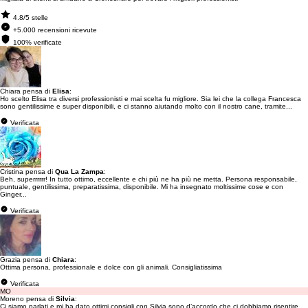
4.8/5 stelle
+5.000 recensioni ricevute
100% verificate
Chiara pensa di
Elisa
:
Ho scelto Elisa tra diversi professionisti e mai scelta fu migliore. Sia lei che la collega Francesca
sono gentilissime e super disponibili, e ci stanno aiutando molto con il nostro cane, tramite...
Verificata
Cristina pensa di
Qua La Zampa
:
Beh, superrrrrr! In tutto ottimo, eccellente e chi più ne ha più ne metta. Persona responsabile,
puntuale, gentilissima, preparatissima, disponibile. Mi ha insegnato moltissime cose e con
Ginger...
Verificata
Grazia pensa di
Chiara
:
Ottima persona, professionale e dolce con gli animali. Consigliatissima
Verificata
MO
Moreno pensa di
Silvia
:
Ci siamo parlati e mi ha dato ottimi consigli,con Silvia sono d’accordo che ci dobbiamo risentire