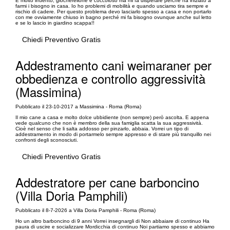
È molto irruento, giocherellone e coccoloso ma mi fa disperare perché ha iniziato a
farmi i bisogno in casa. Io ho problemi di mobilità e quando usciamo tira sempre e
rischio di cadere. Per questo problema devo lasciarlo spesso a casa e non portarlo
con me ovviamente chiuso in bagno perché mi fa bisogno ovunque anche sul letto
e se lo lascio in giardino scappa!!
Chiedi Preventivo Gratis
Addestramento cani weimaraner per
obbedienza e controllo aggressività
(Massimina)
Pubblicato il 23-10-2017 a Massimina - Roma (Roma)
Il mio cane a casa e molto dolce ubbidiente (non sempre) però ascolta. E appena
vede qualcuno che non è membro della sua famiglia scatta la sua aggressività.
Cioè nel senso che li salta addosso per pinzarlo, abbaia. Vorrei un tipo di
addestramento in modo di portarmelo sempre appresso e di stare più tranquillo nei
confronti degli sconosciuti.
Chiedi Preventivo Gratis
Addestratore per cane barboncino
(Villa Doria Pamphili)
Pubblicato il 8-7-2026 a Villa Doria Pamphili - Roma (Roma)
Ho un altro barboncino di 9 anni Vorrei insegnargli di Non abbaiare di continuo Ha
paura di uscire e socializzare Mordicchia di continuo Noi partiamo spesso e abbiamo