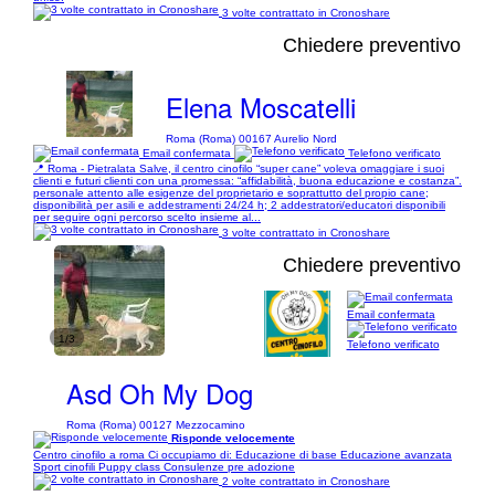
3 volte contrattato in Cronoshare
Chiedere preventivo
Elena Moscatelli
Roma (Roma) 00167 Aurelio Nord
Email confermata
Telefono verificato
📍 Roma - Pietralata Salve, il centro cinofilo “super cane” voleva omaggiare i suoi
clienti e futuri clienti con una promessa: “affidabilità, buona educazione e costanza”.
personale attento alle esigenze del proprietario e soprattutto del propio cane;
disponibilità per asili e addestramenti 24/24 h; 2 addestratori/educatori disponibili
per seguire ogni percorso scelto insieme al...
3 volte contrattato in Cronoshare
Chiedere preventivo
Email confermata
1/3
Telefono verificato
Asd Oh My Dog
Roma (Roma) 00127 Mezzocamino
Risponde velocemente
Centro cinofilo a roma Ci occupiamo di: Educazione di base Educazione avanzata
Sport cinofili Puppy class Consulenze pre adozione
2 volte contrattato in Cronoshare