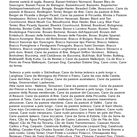
diverse varietà di taglia, Basenji, Basset Artésien Normand, Basset Bleu de
Gascogne, Basset Fauve de Bretagne, Bassethound, Bassotto, Bayerischer
Gebirgsschweisshund, Beagle, Beagle-Harrier, Bearded Collie, Beauceron, Cane da
pastore di Beauce, Bedlington Terrier, Berger de Brie, Cane da pastore di Brie,
Berger de Picardie o Berger Picard, Cane da pastore di Piccardia, Bhotia o Pastore
himalayano, Bichon à poil frisé, Bichon Havanais, Biewer, Black and Tan
Coonhound, Black Mouth Cur, Bloodhound, Blue Heeler, Blue Lacy, Blue Paul
Terrier, Blue Picardy Spaniel, Bluetick Coonhound, Bobtail, Boerboel, Bolognese,
Bolonka, Border Collie, Border Terrier, Borzoi o Levriero Russo, Boston Terrier,
Bouledogue Francese, Bovaro Bernese, Bovaro dell Appenzell, Bovaro dell
Entlebuch, Bovaro delle Ardenne, Bovaro delle Fiandre, Boxer, Boykin Spaniel,
Bracco Auvergne, Bracco del Borbonese, Bracco di Burgos, Bracco di Weimar,
Bracco francese tipo Gascogne, Bracco francese tipo Pirenei, Bracco Italiano,
Bracco Portoghese o Perdigueiro Português, Bracco Saint Germain, Bracco
Tedesco, Bracco ungherese, Bracco ungherese a pelo duro, Bracco Slovacco a
pelo duro, Briard, Cane da pastore di Brie, Briquet Griffon Vendeen , Brittany,
Broholmer, Bucovina, vedi Ciobãnesc de Bucovina, Bull Arab, Bull Terrier, Bulldog,
Bullmastiff, Bully Kutta, Ca de Bestiar o Cane da pastore Mallorquin, Ca de Bou o
Perro de Presa Mallorquin, Canaan Dog, Canadian Eskimo Dog, Cane corso, Cane
da ferma.
Tedesco a pelo ruvido o Stichelhaar, Cane da ferma tedesco a pelo lungo o
Langhaar, Cane da Montagna dei Pirenei o Patou, Cane da orso della Carelia,
Cane dell Atlas, Cane di Oropa, Cane da pastore australiano, Cane da pastore
belga, Groenendael, Laekenois.
Altre razze sono : Malinois, Tervueren, Cane da pastore croato, Cane da pastore
dei Pirenei a faccia rasa, Cane da pastore dei Pirenei a pelo lungo, Cane da
pastore della Russia meridionale, Cane da pastore del Caucaso, Cane da pastore
di Beauce, Cane da pastore di Brie, Cane da pastore della Piccardia, Cane da
pastore di Tatra, Cane da pastore mallorquín, Cane da pastore maremmano
abruzzese, Cane da pastore olandese, Cane da pastore di Vallée , Cane da
pastore scozzese a pelo lungo , Cane da pastore tedesco, Cane di Sant Uberto,
Cane lupo Cecoslovacco, Cane lupo di Saarloos, Cane lupo Italiano, Cane nudo
cinese, Cane nudo messicano, Cane nudo peruviano o Perro sin pelo del Peru,
Cane pastore italiano, Cane toccatore, Cane da Serra di Estrela, Cão da Serra de
Aires, Cão de Água Português, Cão de Castro Laboreiro, Cão de Fila de São
Miguel, Cão de Fila da Terceira, Cão de Gado Transmontano, Caravan Hound,
Carlino o Pug, Carpatin, Catahoula Bulldog, Catahoula Leopard Dog, Catahoula
Bulldog, Cavalier King Charles Spaniel, Cesky Fousek o Cane da ferma Boemo a
pelo ruvido, Cesky Terrier, Chart Polski o Levriero Polacco, Chesapeake Bay
Retriever, Chien de Saint Hubert, Chihuahua, Chin, Chinese Crested Dog, Chindo -