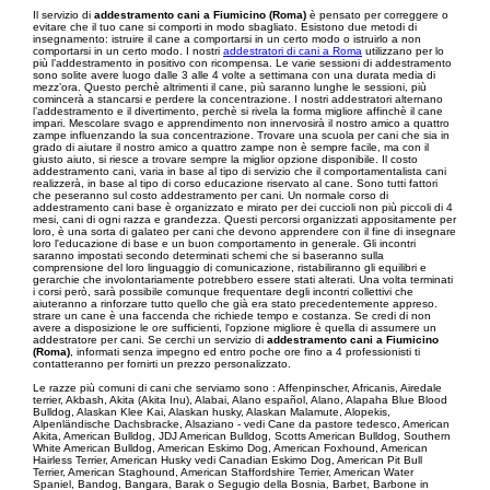
Il servizio di
addestramento cani a Fiumicino (Roma)
è pensato per correggere o
evitare che il tuo cane si comporti in modo sbagliato. Esistono due metodi di
insegnamento: istruire il cane a comportarsi in un certo modo o istruirlo a non
comportarsi in un certo modo. I nostri
addestratori di cani a Roma
utilizzano per lo
più l’addestramento in positivo con ricompensa. Le varie sessioni di addestramento
sono solite avere luogo dalle 3 alle 4 volte a settimana con una durata media di
mezz’ora. Questo perchè altrimenti il cane, più saranno lunghe le sessioni, più
comincerà a stancarsi e perdere la concentrazione. I nostri addestratori alternano
l’addestramento e il divertimento, perchè si rivela la forma migliore affinchè il cane
impari. Mescolare svago e apprendimento non innervosirà il nostro amico a quattro
zampe influenzando la sua concentrazione. Trovare una scuola per cani che sia in
grado di aiutare il nostro amico a quattro zampe non è sempre facile, ma con il
giusto aiuto, si riesce a trovare sempre la miglior opzione disponibile. Il costo
addestramento cani, varia in base al tipo di servizio che il comportamentalista cani
realizzerà, in base al tipo di corso educazione riservato al cane. Sono tutti fattori
che peseranno sul costo addestramento per cani. Un normale corso di
addestramento cani base è organizzato e mirato per dei cuccioli non più piccoli di 4
mesi, cani di ogni razza e grandezza. Questi percorsi organizzati appositamente per
loro, è una sorta di galateo per cani che devono apprendere con il fine di insegnare
loro l'educazione di base e un buon comportamento in generale. Gli incontri
saranno impostati secondo determinati schemi che si baseranno sulla
comprensione del loro linguaggio di comunicazione, ristabiliranno gli equilibri e
gerarchie che involontariamente potrebbero essere stati alterati. Una volta terminati
i corsi però, sarà possibile comunque frequentare degli incontri collettivi che
aiuteranno a rinforzare tutto quello che già era stato precedentemente appreso.
strare un cane è una faccenda che richiede tempo e costanza. Se credi di non
avere a disposizione le ore sufficienti, l'opzione migliore è quella di assumere un
addestratore per cani. Se cerchi un servizio di
addestramento cani a Fiumicino
(Roma)
, informati senza impegno ed entro poche ore fino a 4 professionisti ti
contatteranno per fornirti un prezzo personalizzato.
Le razze più comuni di cani che serviamo sono : Affenpinscher, Africanis, Airedale
terrier, Akbash, Akita (Akita Inu), Alabai, Alano español, Alano, Alapaha Blue Blood
Bulldog, Alaskan Klee Kai, Alaskan husky, Alaskan Malamute, Alopekis,
Alpenländische Dachsbracke, Alsaziano - vedi Cane da pastore tedesco, American
Akita, American Bulldog, JDJ American Bulldog, Scotts American Bulldog, Southern
White American Bulldog, American Eskimo Dog, American Foxhound, American
Hairless Terrier, American Husky vedi Canadian Eskimo Dog, American Pit Bull
Terrier, American Staghound, American Staffordshire Terrier, American Water
Spaniel, Bandog, Bangara, Barak o Segugio della Bosnia, Barbet, Barbone in