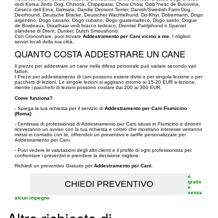
vedi Korea Jindo Dog, Chinook, Chippiparai, Chow Chow, Ciob?nesc de Bucovina,
Cirneco dell Etna, Dalmata, Dandie Dinmont Terrier, Danish/Swedish Farm Dog,
Deerhound, Deutsche Bracke, Deutscher Wachtelhund, Do-Khyi, Dobermann, Dogo
argentino, Dogo canario, Dogo cubano, Dogo guatemalteco, Dogo sardo, Dogue
de Bordeaux, Draathaar vedi bracco tedesco, Drentse Patrijshond o Spaniel
olandese di Drent, Dunker, Dutch Smoushond.
Con Cronoshare, puoi trovare
Addestramento per Cani vicino a me
. I migliori
servizi locali della tua città.
QUANTO COSTA ADDESTRARE UN CANE
Il prezzo per addestrare un cane nella difesa personale può variare secondo vari
fattori.
I Prezzi per addestramento di cani possono essere divisi o per singola lezione o per
pacchetti di lezioni. Le singole lezioni si aggirano intorno ai 15-20 EUR a lezione,
mentre i pacchetti di lezioni possono costare dai 200 ai 300 EUR.
Come funziona?
- Spiega la tua richiesta per il servizio di
Addestramento per Cani Fiumicino
(Roma)
.
- Centinaia di professionisti di Addestramento per Cani situati in Fiumicino e dintorni
riceveranno un avviso con la tua richiesta e coloro che mostrano interesse verranno
messi in contatto con te, offrendoti un preventivo e tariffe personalizzate per
Addestramento per Cani.
- Puoi vedere le valutazioni degli altri clienti e il profilo di ogni professionista per
confrontare i preventivi e prendere la decisione migliore.
Richiedi un preventivo Gratuito per
Addestramento per Cani
.
è
gratis
e
senza
alcun impegno