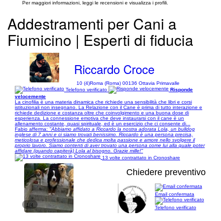
Per maggiori informazioni, leggi le recensioni e visualizza i profili.
Addestramenti per Cani a
Fiumicino | Esperti di fiducia
Riccardo Croce
10 (4)
Roma (Roma) 00136 Ottavia Primavalle
Telefono verificato
Risponde
velocemente
La cinofilia è una materia dinamica che richiede una sensibilità che libri e corsi
istituzionali non insegnano. La Relazione con il Cane è prima di tutto interazione e
richiede dedizione e costanza oltre che coinvolgimento e una buona dose di
esperienza. La connessione emotiva che deve instaurarsi con il cane è un
allenamento costante, quasi spirituale, ed è un esercizio che ci consente di...
Fabio afferma:
"Abbiamo affidato a Riccardo la nostra adorata Lola, un bulldog
inglese di 7 anni e ci siamo trovati benissimo. Riccardo è una persona precisa,
meticolosa e professionale che dedica molta passione e amore nello svolgere il
proprio lavoro. Siamo contenti di aver trovato una persona come lui alla quale poter
affidare (quando capiterà) Lola al bisogno. Grazie mille!"
13 volte contrattato in Cronoshare
Chiedere preventivo
Email confermata
1/4
Telefono verificato