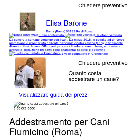
Chiedere preventivo
Elisa Barone
Roma (Roma) 00182 Re di Roma
Email confermata
Telefono verificato
Da sempre a contatto continuo con i cani. Da marzo 2018, in seguito ad un corso
professionale riconosciuto dall'ente nazionale cinofilo italiano (enci), è finalmente
diventato il mio lavoro. Offro corsi per cuccioli, educazione di base, educazione
avanzata, risoluzione problemi comportamentali specifici e dogsitting.
1 volte contrattato in Cronoshare
Chiedere preventivo
Quanto costa
addestrare un cane?
1/2
Visualizzare guida dei prezzi
€
€€
€€€
€€€€
Addestramento per Cani
Fiumicino (Roma)