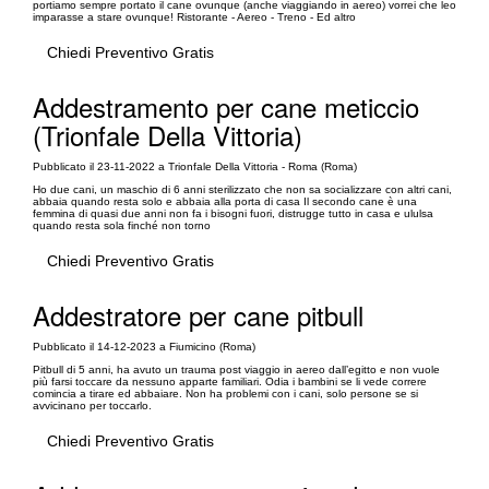
portiamo sempre portato il cane ovunque (anche viaggiando in aereo) vorrei che leo
imparasse a stare ovunque! Ristorante - Aereo - Treno - Ed altro
Chiedi Preventivo Gratis
Addestramento per cane meticcio
(Trionfale Della Vittoria)
Pubblicato il 23-11-2022 a Trionfale Della Vittoria - Roma (Roma)
Ho due cani, un maschio di 6 anni sterilizzato che non sa socializzare con altri cani,
abbaia quando resta solo e abbaia alla porta di casa Il secondo cane è una
femmina di quasi due anni non fa i bisogni fuori, distrugge tutto in casa e ululsa
quando resta sola finché non torno
Chiedi Preventivo Gratis
Addestratore per cane pitbull
Pubblicato il 14-12-2023 a Fiumicino (Roma)
Pitbull di 5 anni, ha avuto un trauma post viaggio in aereo dall’egitto e non vuole
più farsi toccare da nessuno apparte familiari. Odia i bambini se li vede correre
comincia a tirare ed abbaiare. Non ha problemi con i cani, solo persone se si
avvicinano per toccarlo.
Chiedi Preventivo Gratis