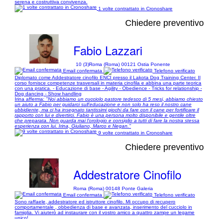
serena e costruttiva convivenza.
1 volte contrattato in Cronoshare
Chiedere preventivo
Fabio Lazzari
10 (3)
Roma (Roma) 00121 Ostia Ponente
Email confermata
Telefono verificato
Diplomato come Addestratore cinofilo ENCI presso il Lakota Dog Training Center. Il
corso fornisce competenze trasversali in materia cinofila e abbina una parte teorica
con una pratica. - Educazione di base - Agility - Obedience - Tricks for relationship -
Dog dancing - Show handling
Irina afferma:
"Noi abbiamo un cucciolo pastore tedesco di 5 mesi, abbiamo chiesto
un aiuto a Fabio per guidarci sull’educazione e non solo ha reso il nostro cane
ubbidiente, ma ci ha insegnato tantissimi giochi da fare con il cane per fortificare il
rapporto con lui e divertirci. Fabio è una persona molto disponibile e gentile oltre
che preparata. Non guarda mai l’orologio e consiglio a tutti di fare la nostra stessa
esperienza con lui. Irina, Giuliano, Marco e Negan."
9 volte contrattato in Cronoshare
Chiedere preventivo
Addestratore Cinofilo
Roma (Roma) 00148 Ponte Galeria
Email confermata
Telefono verificato
Sono raffaele, addestratore ed istruttore cinofilo. Mi occupo di recupero
comportamentale , obbedienza di base e avanzata, inserimento del cucciolo in
famiglia. Vi aiuterò ad instaurare con il vostro amico a quattro zampe un legame
unico!