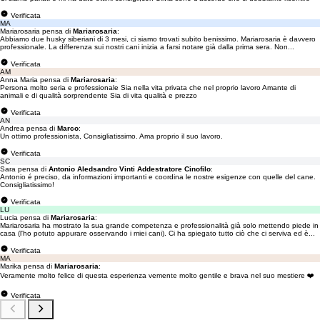
Verificata
MA
Mariarosaria pensa di
Mariarosaria
:
Abbiamo due husky siberiani di 3 mesi, ci siamo trovati subito benissimo. Mariarosaria è davvero
professionale. La differenza sui nostri cani inizia a farsi notare già dalla prima sera. Non...
Verificata
AM
Anna Maria pensa di
Mariarosaria
:
Persona molto seria e professionale Sia nella vita privata che nel proprio lavoro Amante di
animali e di qualità sorprendente Sia di vita qualità e prezzo
Verificata
AN
Andrea pensa di
Marco
:
Un ottimo professionista, Consigliatissimo. Ama proprio il suo lavoro.
Verificata
SC
Sara pensa di
Antonio Aledsandro Vinti Addestratore Cinofilo
:
Antonio é preciso, da informazioni importanti e coordina le nostre esigenze con quelle del cane.
Consigliatissimo!
Verificata
LU
Lucia pensa di
Mariarosaria
:
Mariarosaria ha mostrato la sua grande competenza e professionalità già solo mettendo piede in
casa (l'ho potuto appurare osservando i miei cani). Ci ha spiegato tutto ciò che ci serviva ed è...
Verificata
MA
Marika pensa di
Mariarosaria
:
Veramente molto felice di questa esperienza vemente molto gentile e brava nel suo mestiere ❤️
Verificata