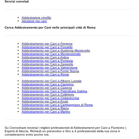
Servizi correlati
Addestratore cinofilo
Istruttore per cani
Cerca Addestramento per Cani nelle principali città di Roma
Addestramento per Cani a Fregene
Addestramento per Cani a Formello
Addestramento per Cani a Guidonia Montecelio
Addestramento per Cani a Monterotondo
Addestramento per Cani a Ardea
Addestramento per Cani a Pomezia
Addestramento per Cani a Zagarolo
Addestramento per Cani a Valmontone
Addestramento per Cani a Fonte Nuova
Addestramento per Cani a Roma
Addestramento per Cani a Albano Laziale
Addestramento per Cani a Ciampino
Addestramento per Cani a Capena
Addestramento per Cani a Palombara Sabina
Addestramento per Cani a Colleferro
Addestramento per Cani a Civitavecchia
Addestramento per Cani a Anzio
Addestramento per Cani a Campagnano di Roma
Addestramento per Cani a Riano
Addestramento per Cani a Marino
Su Cronoshare troverai i migliori professionisti di Addestramenti per Cani a Fiumicino |
Esperti di fiducia. Richiedi un preventivo e fino a 4 professionisti della tua zona ti
contatteranno entro poche ore.