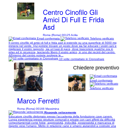
Centro Cinofilo Gli
Amici Di Full E Frida
Asd
Roma (Roma) 00125 Acilia
Email confermata
Telefono verificato
Il centro cinofilo gli amici di full e frida asd si estende su una superficie di 5000 mq
immersi nel verde. Qui potrete trovare un posto dove sia far educare i vostri cani e
migliorare il vostro rapporto, sia un'oasi di pace, dove trascorrere qualche ora in
relax ed in sicurezza, lasciando libero il vostro amico, in uno dei recinti del centro.
All'interno del centro potrete svolgere le...
10 volte contrattato in Cronoshare
Chiedere preventivo
Email confermata
1/34
Telefono verificato
Marco Ferretti
Roma (Roma) 00166 Massimina
Risponde velocemente
Educatore cinofilo diplomato presso l'accademia della fondazione cave canem.
Lunga esperienza presso strutture comunali e private con cani affetti da difficoltà
comportamentali come fobie, aggressività, indocilità, possessività e mancanza di
rispetto veso l'umano. Metto in relazione cane e umano aiutandoli a costruire una