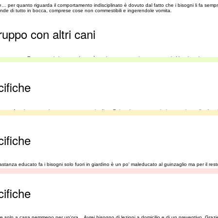
 per quanto riguarda il comportamento indisciplinato è dovuto dal fatto che i bisogni li fa sempr
prende di tutto in bocca, comprese cose non commestibili e ingerendole vomita.
ruppo con altri cani
o in campagna.. E non vorrei che quando verrà qualcuno a casa siano azzannati.. Vorrei anche stare
cifiche
e a fare le passeggiate, sta tra casa e giardino. Poi avviamo una meticcia presa in canile che c
cifiche
astanza educato fa i bisogni solo fuori in giardino è un po' maleducato al guinzaglio ma per il re
cifiche
 solo a casa nemmeno per un'ora... Avrei bisogno di lezioni a domicilio e di un preventivo. Grazi