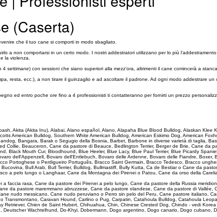
e | Professionisti esperti
se (Caserta)
enire che il tuo cane si comporti in modo sbagliato.
irlo a non comportarsi in un certo modo. I nostri addestratori utilizzano per lo più l’addestrament
he la violenza.
4 settimane) con sessioni che siano superiori alla mezz'ora, altrimenti il cane comincerà a stanc
ampa, resta, ecc.), a non tirare il guinzaglio e ad ascoltare il padrone. Ad ogni modo addestrare
pegno ed entro poche ore fino a 4 professionisti ti contatteranno per fornirti un prezzo personalizz
 Akbash, Akita (Akita Inu), Alabai, Alano español, Alano, Alapaha Blue Blood Bulldog, Alaskan Kle
Scotts American Bulldog, Southern White American Bulldog, American Eskimo Dog, American Foxho
, Bandog, Bangara, Barak o Segugio della Bosnia, Barbet, Barbone in diverse varietà di taglia,
Collie, Beauceron, Cane da pastore di Beauce, Bedlington Terrier, Berger de Brie, Cane da past
d, Black Mouth Cur, Bloodhound, Blue Heeler, Blue Lacy, Blue Paul Terrier, Blue Picardy Spanie
ovaro dell'Appenzell, Bovaro dell'Entlebuch, Bovaro delle Ardenne, Bovaro delle Fiandre, Boxer,
Bracco Portoghese o Perdigueiro Português, Bracco Saint Germain, Bracco Tedesco, Bracco unghe
e Bucovina, Bull Arab, Bull Terrier, Bulldog, Bullmastiff, Bully Kutta, Ca de Bestiar o Cane da 
sco a pelo lungo o Langhaar, Cane da Montagna dei Pirenei o Patou, Cane da orso della Carelia
ei a faccia rasa, Cane da pastore dei Pirenei a pelo lungo, Cane da pastore della Russia merid
, Cane da pastore maremmano abruzzese, Cane da pastore olandese, Cane da pastore di Vallée, 
ane nudo messicano, Cane nudo peruviano o Perro sin pelo del Peru, Cane pastore italiano, Ca
ado Transmontano, Caravan Hound, Carlino o Pug, Carpatin, Catahoula Bulldog, Catahoula Leopa
ay Retriever, Chien de Saint Hubert, Chihuahua, Chin, Chinese Crested Dog, Chindo - vedi Kore
e, Deutscher Wachtelhund, Do-Khyi, Dobermann, Dogo argentino, Dogo canario, Dogo cubano, D