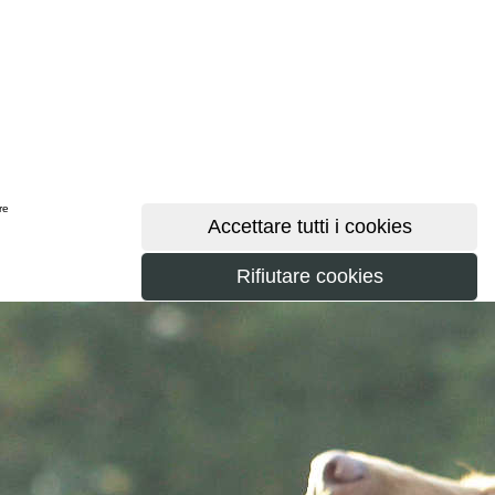
ere
maggiori