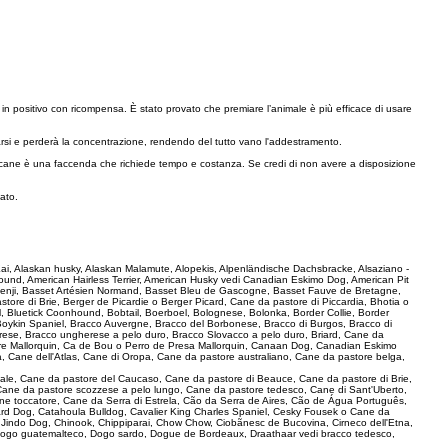
o in positivo con ricompensa. È stato provato che premiare l’animale è più efficace di usare
arsi e perderà la concentrazione, rendendo del tutto vano l'addestramento.
 un cane è una faccenda che richiede tempo e costanza. Se credi di non avere a disposizione
ato.
e Kai, Alaskan husky, Alaskan Malamute, Alopekis, Alpenländische Dachsbracke, Alsaziano -
und, American Hairless Terrier, American Husky vedi Canadian Eskimo Dog, American Pit
 Basenji, Basset Artésien Normand, Basset Bleu de Gascogne, Basset Fauve de Bretagne,
ore di Brie, Berger de Picardie o Berger Picard, Cane da pastore di Piccardia, Bhotia o
l, Bluetick Coonhound, Bobtail, Boerboel, Bolognese, Bolonka, Border Collie, Border
 Boykin Spaniel, Bracco Auvergne, Bracco del Borbonese, Bracco di Burgos, Bracco di
rese, Bracco ungherese a pelo duro, Bracco Slovacco a pelo duro, Briard, Cane da
pastore Mallorquin, Ca de Bou o Perro de Presa Mallorquin, Canaan Dog, Canadian Eskimo
, Cane dell'Atlas, Cane di Oropa, Cane da pastore australiano, Cane da pastore belga,
ionale, Cane da pastore del Caucaso, Cane da pastore di Beauce, Cane da pastore di Brie,
Cane da pastore scozzese a pelo lungo, Cane da pastore tedesco, Cane di Sant'Uberto,
ne toccatore, Cane da Serra di Estrela, Cão da Serra de Aires, Cão de Água Português,
rd Dog, Catahoula Bulldog, Cavalier King Charles Spaniel, Cesky Fousek o Cane da
a Jindo Dog, Chinook, Chippiparai, Chow Chow, Ciobãnesc de Bucovina, Cirneco dell'Etna,
ogo guatemalteco, Dogo sardo, Dogue de Bordeaux, Draathaar vedi bracco tedesco,