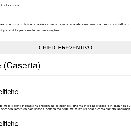
li nella tua città.
ranno un avviso con la tua richiesta e coloro che mostrano interesse verranno messi in contatto con 
re i preventivi e prendere la decisione migliore.
e (Caserta)
cifiche
to mesi. Il primo (hermès) ha problemi nel relazionarsi, diventa molto aggressivo e in casa non p
 Il secondo invece da solo riesco a portarlo ovunque ma mi sto rendendo conto che sta incomincia
cifiche