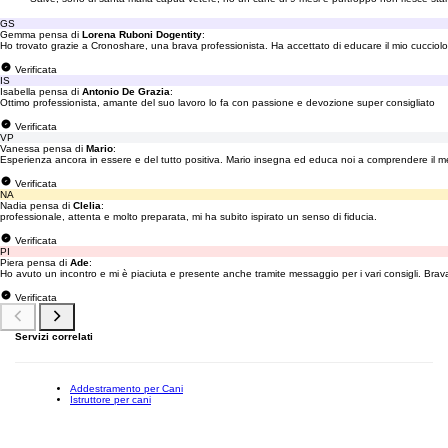
GS
Gemma pensa di
Lorena Ruboni Dogentity
:
Ho trovato grazie a Cronoshare, una brava professionista. Ha accettato di educare il mio cucciolo
Verificata
IS
Isabella pensa di
Antonio De Grazia
:
Ottimo professionista, amante del suo lavoro lo fa con passione e devozione super consigliato
Verificata
VP
Vanessa pensa di
Mario
:
Esperienza ancora in essere e del tutto positiva. Mario insegna ed educa noi a comprendere il me
Verificata
NA
Nadia pensa di
Clelia
:
professionale, attenta e molto preparata, mi ha subito ispirato un senso di fiducia.
Verificata
PI
Piera pensa di
Ade
:
Ho avuto un incontro e mi è piaciuta e presente anche tramite messaggio per i vari consigli. Brav
Verificata
Servizi correlati
Addestramento per Cani
Istruttore per cani