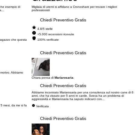
 che esempio di
Migliaia di utenti si affidano a Cronoshare per trovare i migliori
...
professionisti
Chiedi Preventivo Gratis
4.8/5 stelle
+5.000 recensioni ricevute
l ragazzo che questa
100% verificate
Chiedi Preventivo Gratis
l motivo. Abbiamo
Chiara pensa di
Mariarosaria
:
Chiedi Preventivo Gratis
Abbiamo incontrato Mariarosaria per una consulenza sul nostro cane di 6
anni, che ha vissuto per 5 anni in canile. Sveva ha un problema di
aggressività e Mariarosaria ha saputo indicarci con...
 5 mesi, da me si fa
Verificata
Chiedi Preventivo Gratis