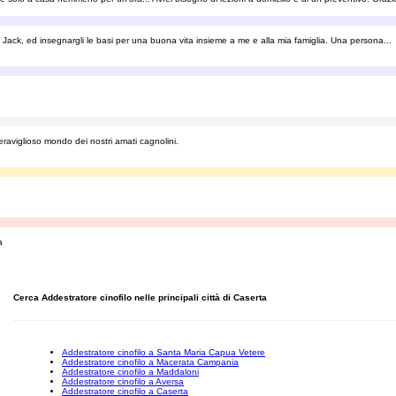
 Jack, ed insegnargli le basi per una buona vita insieme a me e alla mia famiglia. Una persona...
raviglioso mondo dei nostri amati cagnolini.
a
Cerca Addestratore cinofilo nelle principali città di Caserta
Addestratore cinofilo a Santa Maria Capua Vetere
Addestratore cinofilo a Macerata Campania
Addestratore cinofilo a Maddaloni
Addestratore cinofilo a Aversa
Addestratore cinofilo a Caserta