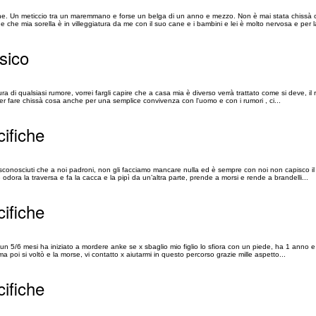
 cane. Un meticcio tra un maremmano e forse un belga di un anno e mezzo. Non è mai stata chissà
che mia sorella è in villeggiatura da me con il suo cane e i bambini e lei è molto nervosa e per la
sico
a di qualsiasi rumore, vorrei fargli capire che a casa mia è diverso verrà trattato come si deve, i
n per fare chissà cosa anche per una semplice convivenza con l'uomo e con i rumori , ci...
cifiche
li sconosciuti che a noi padroni, non gli facciamo mancare nulla ed è sempre con noi non capisco i
odora la traversa e fa la cacca e la pipì da un’altra parte, prende a morsi e rende a brandelli...
cifiche
n 5/6 mesi ha iniziato a mordere anke se x sbaglio mio figlio lo sfiora con un piede, ha 1 anno e
ma poi si voltò e la morse, vi contatto x aiutarmi in questo percorso grazie mille aspetto...
cifiche