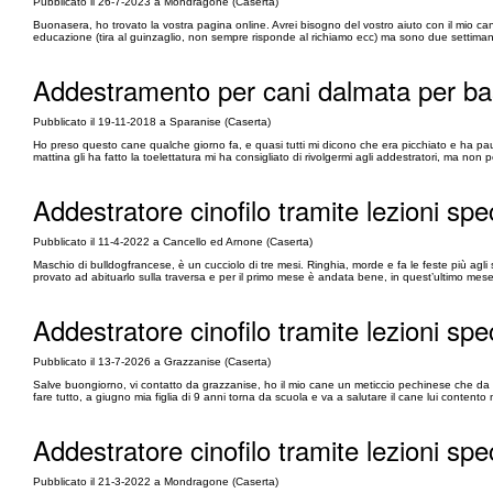
Pubblicato il 26-7-2023 a Mondragone (Caserta)
Buonasera, ho trovato la vostra pagina online. Avrei bisogno del vostro aiuto con il mio
educazione (tira al guinzaglio, non sempre risponde al richiamo ecc) ma sono due settimane 
Addestramento per cani dalmata per ba
Pubblicato il 19-11-2018 a Sparanise (Caserta)
Ho preso questo cane qualche giorno fa, e quasi tutti mi dicono che era picchiato e ha paur
mattina gli ha fatto la toelettatura mi ha consigliato di rivolgermi agli addestratori, ma no
Addestratore cinofilo tramite lezioni spe
Pubblicato il 11-4-2022 a Cancello ed Arnone (Caserta)
Maschio di bulldogfrancese, è un cucciolo di tre mesi. Ringhia, morde e fa le feste più ag
provato ad abituarlo sulla traversa e per il primo mese è andata bene, in quest’ultimo mese 
Addestratore cinofilo tramite lezioni spe
Pubblicato il 13-7-2026 a Grazzanise (Caserta)
Salve buongiorno, vi contatto da grazzanise, ho il mio cane un meticcio pechinese che da u
fare tutto, a giugno mia figlia di 9 anni torna da scuola e va a salutare il cane lui contento 
Addestratore cinofilo tramite lezioni spe
Pubblicato il 21-3-2022 a Mondragone (Caserta)