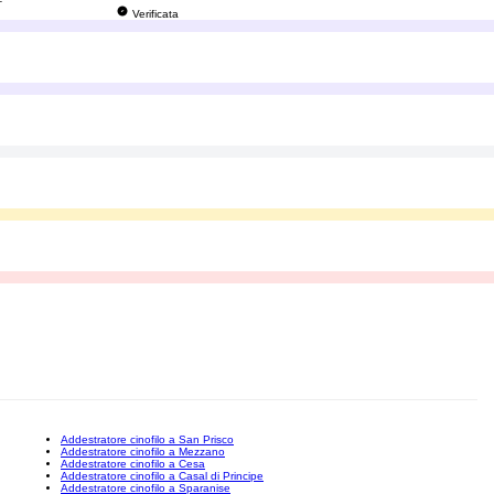
Verificata
Addestratore cinofilo a San Prisco
Addestratore cinofilo a Mezzano
Addestratore cinofilo a Cesa
Addestratore cinofilo a Casal di Principe
Addestratore cinofilo a Sparanise