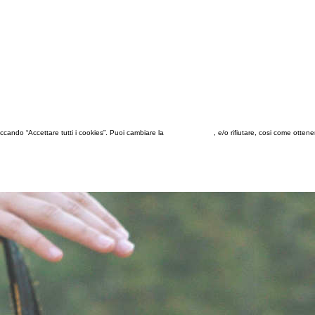
 cliccando “Accettare tutti i cookies”. Puoi cambiare la
configurazione
, e/o rifiutare, cosi come otten