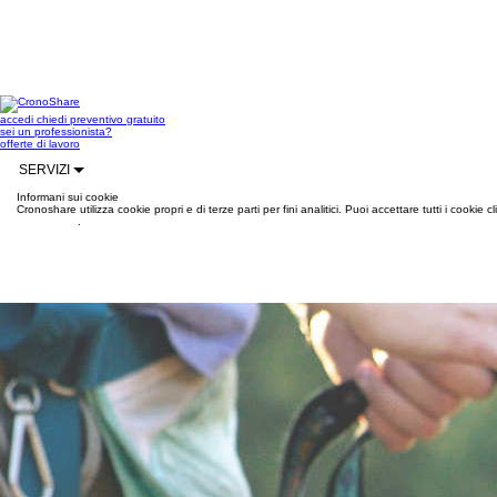
accedi
chiedi preventivo gratuito
sei un professionista?
offerte di lavoro
SERVIZI
Informani sui cookie
Cronoshare utilizza cookie propri e di terze parti per fini analitici. Puoi accettare tutti i cookie
informazioni
.