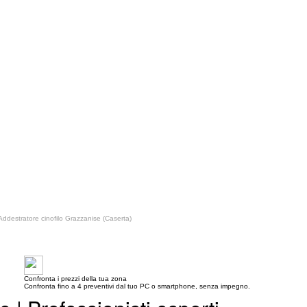
Addestratore cinofilo Grazzanise (Caserta)
Confronta i prezzi della tua zona
Confronta fino a 4 preventivi dal tuo PC o smartphone, senza impegno.