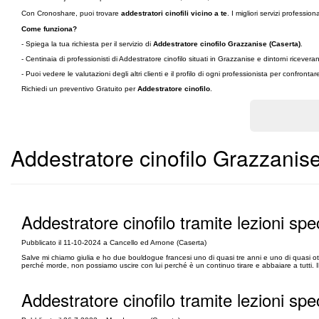
Con Cronoshare, puoi trovare
addestratori cinofili vicino a te
. I migliori servizi professiona
Come funziona?
- Spiega la tua richiesta per il servizio di
Addestratore cinofilo Grazzanise (Caserta)
.
- Centinaia di professionisti di Addestratore cinofilo situati in Grazzanise e dintorni riceve
- Puoi vedere le valutazioni degli altri clienti e il profilo di ogni professionista per confronta
Richiedi un preventivo Gratuito per
Addestratore cinofilo
.
Addestratore cinofilo Grazzanis
Addestratore cinofilo tramite lezioni spe
Pubblicato il 11-10-2024 a Cancello ed Arnone (Caserta)
Salve mi chiamo giulia e ho due bouldogue francesi uno di quasi tre anni e uno di quasi ot
perché morde, non possiamo uscire con lui perché è un continuo tirare e abbaiare a tutti.
Addestratore cinofilo tramite lezioni spe