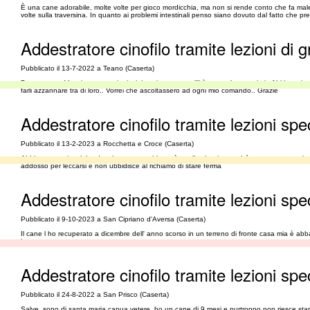
È una cane adorabile, molte volte per gioco mordicchia, ma non si rende conto che fa male…
volte sulla traversina. In quanto ai problemi intestinali penso siano dovuto dal fatto che 
Addestratore cinofilo tramite lezioni di g
Pubblicato il 13-7-2022 a Teano (Caserta)
Buona sera.. Vorrei poter gestire i miei cani con tranquillità una volta cresciuti.. Abitiam
farli azzannare tra di loro.. Vorrei che ascoltassero ad ogni mio comando.. Grazie
Addestratore cinofilo tramite lezioni spe
Pubblicato il 13-2-2023 a Rocchetta e Croce (Caserta)
Abbiamo un misto labrador che come problema è quello che tira perché purtroppo non si esc
addosso per leccarsi e non ubbidisce al richiamo di stare ferma
Addestratore cinofilo tramite lezioni spe
Pubblicato il 9-10-2023 a San Cipriano d'Aversa (Caserta)
Il cane l ho recuperato a dicembre dell' anno scorso in un terreno di fronte casa mia è abb
lamentare.
Addestratore cinofilo tramite lezioni spe
Pubblicato il 24-8-2022 a San Prisco (Caserta)
Salve, sono di santa maria capua vetere, ho un cane di 9 mesi e purtroppo non riesce stare