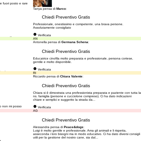
e fuori posto e rare
Tanya pensa di
Marco
:
Chiedi Preventivo Gratis
Professionale, onestissimo e competente. una brava persone.
Assolutamente consigliato
Verificata
 tranquilla a non
AN
Antonella pensa di
Germana Schena
:
Chiedi Preventivo Gratis
Educatrice cinofila molto preparata e professionale, persona cortese,
gentile e molto disponibile.
Verificata
i salta sempre
RI
Riccardo pensa di
Chiara Valente
:
Chiedi Preventivo Gratis
Chiara si è dimostrata una professionista preparata e paziente con tutta la
ns. famiglia (persone e cucciolone compreso). Ci ha dato indicazioni
chiare e semplici e suggerito la strada da...
sto non mi posso
Verificata
AG
Chiedi Preventivo Gratis
Alessandra pensa di
Peace&dogs
:
Luigi è molto gentile e professionale. Ama gli animali e li rispetta,
asseconda i loro bisogni ma in modo educativo. Ci ha dato diversi consigli
utili per la gestione del nostro cane, sia dal...
e