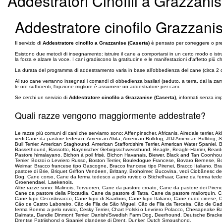
Addestratori Cinofili a Grazzanis
Addestratore cinofilo Grazzani
Il servizio di
Addestratore cinofilo a Grazzanise (Caserta)
è pensato per correggere o prev
Esistono due metodi di insegnamento: istruire il cane a comportarsi in un certo modo o istru
la forza e alzare la voce. I cani gradiscono la gratitudine e le manifestazioni d'affetto più c
La durata del programma di addestramento varia in base all'obbedienza del cane (circa 2 o 
Al tuo cane verranno insegnati i comandi di obbedienza basilari (seduto, a terra, dai la z
le ore sufficienti, l'opzione migliore è assumere un addestratore per cani.
Se cerchi un servizio di
Addestratore cinofilo a Grazzanise (Caserta)
, informati senza im
Quali razze vengono maggiormente addestrate?
Le razze più comuni di cani che serviamo sono: Affenpinscher, Africanis, Airedale terrier,
vedi Cane da pastore tedesco, American Akita, American Bulldog, JDJ American Bulldog, 
Bull Terrier, American Staghound, American Staffordshire Terrier, American Water Spaniel
Bassethound, Bassotto, Bayerischer Gebirgsschweisshund, Beagle, Beagle-Harrier, Bearded 
Pastore himalayano, Bichon à poil frisé, Bichon Havanais, Biewer, Black and Tan Coonhoun
Terrier, Borzoi o Levriero Russo, Boston Terrier, Bouledogue Francese, Bovaro Bernese, B
Weimar, Bracco francese tipo Gascogne, Bracco francese tipo Pirenei, Bracco Italiano, 
pastore di Brie, Briquet Griffon Vendeen, Brittany, Broholmer, Bucovina, vedi Ciobãnesc d
Dog, Cane corso, Cane da ferma tedesco a pelo ruvido o Stichelhaar, Cane da ferma tede
Groenendael, Laekenois.
Altre razze sono: Malinois, Tervueren, Cane da pastore croato, Cane da pastore dei Piren
Cane da pastore della Piccardia, Cane da pastore di Tatra, Cane da pastore mallorquín
Cane lupo Cecoslovacco, Cane lupo di Saarloos, Cane lupo Italiano, Cane nudo cinese, C
Cão de Castro Laboreiro, Cão de Fila de São Miguel, Cão de Fila da Terceira, Cão de G
ferma Boemo a pelo ruvido, Cesky Terrier, Chart Polski o Levriero Polacco, Chesapeake B
Dalmata, Dandie Dinmont Terrier, Danish/Swedish Farm Dog, Deerhound, Deutsche Brack
Drentse Patrijshond o Spaniel olandese di Drent, Dunker, Dutch Smoushond.