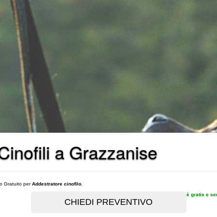
 Cinofili a Grazzanise
vo Gratuito per
Addestratore cinofilo
.
è gratis e s