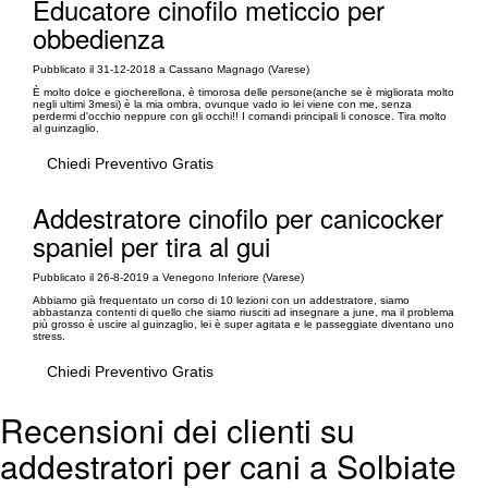
Educatore cinofilo meticcio per
obbedienza
Pubblicato il 31-12-2018 a Cassano Magnago (Varese)
È molto dolce e giocherellona, è timorosa delle persone(anche se è migliorata molto
negli ultimi 3mesi) è la mia ombra, ovunque vado io lei viene con me, senza
perdermi d'occhio neppure con gli occhi!! I comandi principali li conosce. Tira molto
al guinzaglio.
Chiedi Preventivo Gratis
Addestratore cinofilo per canicocker
spaniel per tira al gui
Pubblicato il 26-8-2019 a Venegono Inferiore (Varese)
Abbiamo già frequentato un corso di 10 lezioni con un addestratore, siamo
abbastanza contenti di quello che siamo riusciti ad insegnare a june, ma il problema
più grosso è uscire al guinzaglio, lei è super agitata e le passeggiate diventano uno
stress.
Chiedi Preventivo Gratis
Recensioni dei clienti su
addestratori per cani a Solbiate