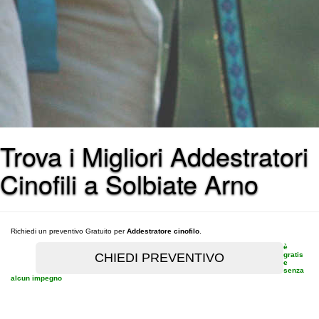
Trova i Migliori Addestratori
Cinofili a Solbiate Arno
Richiedi un preventivo Gratuito per
Addestratore cinofilo
.
è
gratis
e
senza
alcun impegno