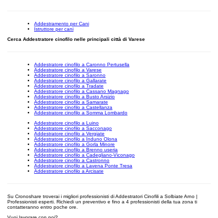
Addestramento per Cani
Istruttore per cani
Cerca Addestratore cinofilo nelle principali città di Varese
Addestratore cinofilo a Caronno Pertusella
Addestratore cinofilo a Varese
Addestratore cinofilo a Saronno
Addestratore cinofilo a Gallarate
Addestratore cinofilo a Tradate
Addestratore cinofilo a Cassano Magnago
Addestratore cinofilo a Busto Arsizio
Addestratore cinofilo a Samarate
Addestratore cinofilo a Castellanza
Addestratore cinofilo a Somma Lombardo
Addestratore cinofilo a Luino
Addestratore cinofilo a Sacconago
Addestratore cinofilo a Vergiate
Addestratore cinofilo a Induno Olona
Addestratore cinofilo a Gorla Minore
Addestratore cinofilo a Brenno useria
Addestratore cinofilo a Cadegliano-Viconago
Addestratore cinofilo a Castronno
Addestratore cinofilo a Lavena Ponte Tresa
Addestratore cinofilo a Arcisate
Su Cronoshare troverai i migliori professionisti di Addestratori Cinofili a Solbiate Arno |
Professionisti esperti. Richiedi un preventivo e fino a 4 professionisti della tua zona ti
contatteranno entro poche ore.
Vuoi lavorare con noi?