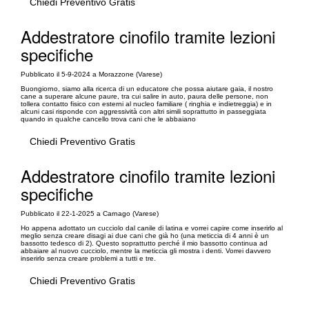
Chiedi Preventivo Gratis
Addestratore cinofilo tramite lezioni
specifiche
Pubblicato il 5-9-2024 a Morazzone (Varese)
Buongiorno, siamo alla ricerca di un educatore che possa aiutare gaia, il nostro
cane a superare alcune paure, tra cui salire in auto, paura delle persone, non
tollera contatto fisico con esterni al nucleo familiare ( ringhia e indietreggia) e in
alcuni casi risponde con aggressività con altri simili soprattutto in passeggiata
quando in qualche cancello trova cani che le abbaiano
Chiedi Preventivo Gratis
Addestratore cinofilo tramite lezioni
specifiche
Pubblicato il 22-1-2025 a Carnago (Varese)
Ho appena adottato un cucciolo dal canile di latina e vorrei capire come inserirlo al
meglio senza creare disagi ai due cani che già ho (una meticcia di 4 anni è un
bassotto tedesco di 2). Questo soprattutto perché il mio bassotto continua ad
abbaiare al nuovo cucciolo, mentre la meticcia gli mostra i denti. Vorrei davvero
inserirlo senza creare problemi a tutti e tre.
Chiedi Preventivo Gratis