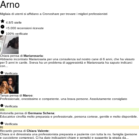
Arno
Migliaia di utenti si affidano a Cronoshare per trovare i migliori professionisti
4.8/5 stelle
+5.000 recensioni ricevute
100% verificate
Chiara pensa di
Mariarosaria
:
Abbiamo incontrato Mariarosaria per una consulenza sul nostro cane di 6 anni, che ha vissuto
per 5 anni in canile. Sveva ha un problema di aggressività e Mariarosaria ha saputo indicarci
con...
Verificata
Tanya pensa di
Marco
:
Professionale, onestissimo e competente. una brava persone. Assolutamente consigliato
Verificata
AN
Antonella pensa di
Germana Schena
:
Educatrice cinofila molto preparata e professionale, persona cortese, gentile e molto disponibile.
Verificata
RI
Riccardo pensa di
Chiara Valente
:
Chiara si è dimostrata una professionista preparata e paziente con tutta la ns. famiglia (persone
e cucciolone compreso). Ci ha dato indicazioni chiare e semplici e suggerito la strada da...