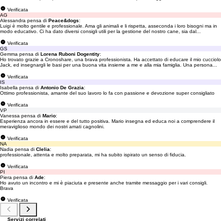
Verificata
AG
Alessandra pensa di
Peace&dogs
:
Luigi è molto gentile e professionale. Ama gli animali e li rispetta, asseconda i loro bisogni ma in
modo educativo. Ci ha dato diversi consigli utili per la gestione del nostro cane, sia dal...
Verificata
GS
Gemma pensa di
Lorena Ruboni Dogentity
:
Ho trovato grazie a Cronoshare, una brava professionista. Ha accettato di educare il mio cucciolo
Jack, ed insegnargli le basi per una buona vita insieme a me e alla mia famiglia. Una persona...
Verificata
IS
Isabella pensa di
Antonio De Grazia
:
Ottimo professionista, amante del suo lavoro lo fa con passione e devozione super consigliato
Verificata
VP
Vanessa pensa di
Mario
:
Esperienza ancora in essere e del tutto positiva. Mario insegna ed educa noi a comprendere il
meraviglioso mondo dei nostri amati cagnolini.
Verificata
NA
Nadia pensa di
Clelia
:
professionale, attenta e molto preparata, mi ha subito ispirato un senso di fiducia.
Verificata
PI
Piera pensa di
Ade
:
Ho avuto un incontro e mi è piaciuta e presente anche tramite messaggio per i vari consigli.
Brava
Verificata
Servizi correlati