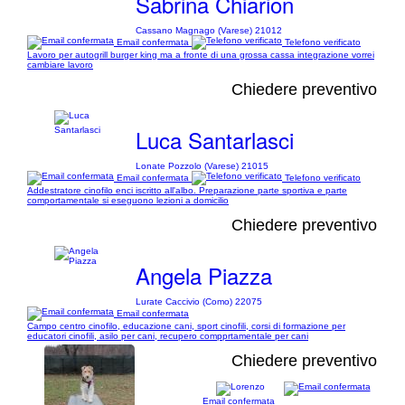
Sabrina Chiarion
Cassano Magnago (Varese) 21012
Email confermata
Telefono verificato
Lavoro per autogrill burger king ma a fronte di una grossa cassa integrazione vorrei
cambiare lavoro
Chiedere preventivo
Luca Santarlasci
Lonate Pozzolo (Varese) 21015
Email confermata
Telefono verificato
Addestratore cinofilo enci iscritto all'albo. Preparazione parte sportiva e parte
comportamentale si eseguono lezioni a domicilio
Chiedere preventivo
Angela Piazza
Lurate Caccivio (Como) 22075
Email confermata
Campo centro cinofilo, educazione cani, sport cinofili, corsi di formazione per
educatori cinofili, asilo per cani, recupero compprtamentale per cani
Chiedere preventivo
Email confermata