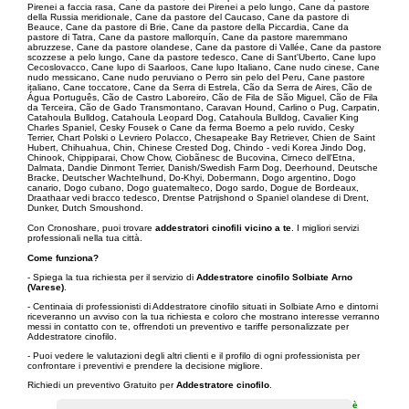
Pirenei a faccia rasa, Cane da pastore dei Pirenei a pelo lungo, Cane da pastore
della Russia meridionale, Cane da pastore del Caucaso, Cane da pastore di
Beauce, Cane da pastore di Brie, Cane da pastore della Piccardia, Cane da
pastore di Tatra, Cane da pastore mallorquín, Cane da pastore maremmano
abruzzese, Cane da pastore olandese, Cane da pastore di Vallée, Cane da pastore
scozzese a pelo lungo, Cane da pastore tedesco, Cane di Sant'Uberto, Cane lupo
Cecoslovacco, Cane lupo di Saarloos, Cane lupo Italiano, Cane nudo cinese, Cane
nudo messicano, Cane nudo peruviano o Perro sin pelo del Peru, Cane pastore
italiano, Cane toccatore, Cane da Serra di Estrela, Cão da Serra de Aires, Cão de
Água Português, Cão de Castro Laboreiro, Cão de Fila de São Miguel, Cão de Fila
da Terceira, Cão de Gado Transmontano, Caravan Hound, Carlino o Pug, Carpatin,
Catahoula Bulldog, Catahoula Leopard Dog, Catahoula Bulldog, Cavalier King
Charles Spaniel, Cesky Fousek o Cane da ferma Boemo a pelo ruvido, Cesky
Terrier, Chart Polski o Levriero Polacco, Chesapeake Bay Retriever, Chien de Saint
Hubert, Chihuahua, Chin, Chinese Crested Dog, Chindo - vedi Korea Jindo Dog,
Chinook, Chippiparai, Chow Chow, Ciobãnesc de Bucovina, Cirneco dell'Etna,
Dalmata, Dandie Dinmont Terrier, Danish/Swedish Farm Dog, Deerhound, Deutsche
Bracke, Deutscher Wachtelhund, Do-Khyi, Dobermann, Dogo argentino, Dogo
canario, Dogo cubano, Dogo guatemalteco, Dogo sardo, Dogue de Bordeaux,
Draathaar vedi bracco tedesco, Drentse Patrijshond o Spaniel olandese di Drent,
Dunker, Dutch Smoushond.
Con Cronoshare, puoi trovare
addestratori cinofili vicino a te
. I migliori servizi
professionali nella tua città.
Come funziona?
- Spiega la tua richiesta per il servizio di
Addestratore cinofilo Solbiate Arno
(Varese)
.
- Centinaia di professionisti di Addestratore cinofilo situati in Solbiate Arno e dintorni
riceveranno un avviso con la tua richiesta e coloro che mostrano interesse verranno
messi in contatto con te, offrendoti un preventivo e tariffe personalizzate per
Addestratore cinofilo.
- Puoi vedere le valutazioni degli altri clienti e il profilo di ogni professionista per
confrontare i preventivi e prendere la decisione migliore.
Richiedi un preventivo Gratuito per
Addestratore cinofilo
.
è