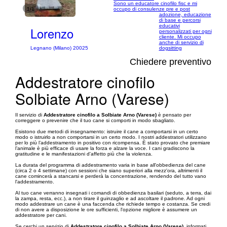
Sono un educatore cinofilo fisc e mi
1/1
occupo di consulenze pre e post
adozione, educazione
di base e percorsi
educativi
Lorenzo
personalizzati per ogni
cliente. Mi occupo
anche di servizio di
Legnano (Milano) 20025
dogsitting
Chiedere preventivo
Addestratore cinofilo
Solbiate Arno (Varese)
Il servizio di
Addestratore cinofilo a Solbiate Arno (Varese)
è pensato per
correggere o prevenire che il tuo cane si comporti in modo sbagliato.
Esistono due metodi di insegnamento: istruire il cane a comportarsi in un certo
modo o istruirlo a non comportarsi in un certo modo. I nostri addestratori utilizzano
per lo più l’addestramento in positivo con ricompensa. È stato provato che premiare
l’animale è più efficace di usare la forza e alzare la voce. I cani gradiscono la
gratitudine e le manifestazioni d'affetto più che la violenza.
La durata del programma di addestramento varia in base all'obbedienza del cane
(circa 2 o 4 settimane) con sessioni che siano superiori alla mezz'ora, altrimenti il
cane comincerà a stancarsi e perderà la concentrazione, rendendo del tutto vano
l'addestramento.
Al tuo cane verranno insegnati i comandi di obbedienza basilari (seduto, a terra, dai
la zampa, resta, ecc.), a non tirare il guinzaglio e ad ascoltare il padrone. Ad ogni
modo addestrare un cane è una faccenda che richiede tempo e costanza. Se credi
di non avere a disposizione le ore sufficienti, l'opzione migliore è assumere un
addestratore per cani.
Se cerchi un servizio di
Addestratore cinofilo a Solbiate Arno (Varese)
, informati