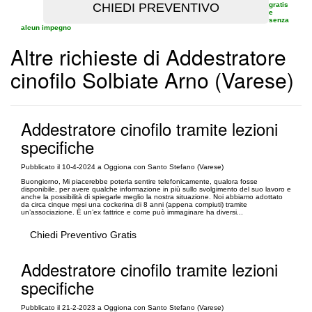
gratis
e
senza
alcun impegno
Altre richieste di Addestratore
cinofilo Solbiate Arno (Varese)
Addestratore cinofilo tramite lezioni
specifiche
Pubblicato il 10-4-2024 a Oggiona con Santo Stefano (Varese)
Buongiorno, Mi piacerebbe poterla sentire telefonicamente, qualora fosse
disponibile, per avere qualche informazione in più sullo svolgimento del suo lavoro e
anche la possibilità di spiegarle meglio la nostra situazione. Noi abbiamo adottato
da circa cinque mesi una cockerina di 8 anni (appena compiuti) tramite
un’associazione. È un’ex fattrice e come può immaginare ha diversi...
Chiedi Preventivo Gratis
Addestratore cinofilo tramite lezioni
specifiche
Pubblicato il 21-2-2023 a Oggiona con Santo Stefano (Varese)