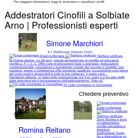
Per maggiori informazioni, leggi le recensioni e visualizza i profili.
Addestratori Cinofili a Solbiate
Arno | Professionisti esperti
Simone Marchiori
9,7 (5)
Albizzate (Varese) 21041
Email confermata
Telefono verificato
Mi chiamo simone, ho 39 anni, grande appassionato di cinofilia ed educatore
cinofilo a. P. I. C. C. Offro corsi di educazione base e avanzata, rieducazione
comportamentale, consulenza e inserimento corretto del cucciolo in famiglia. Con
passione, amore e competenza offro pensione casalinga, occupandomi ogni giorno
dei nostri ospiti e seguendoli in tutte le loro esigenze. Il vostro cane...
Giamberini afferma:
"è stato molto professionale con il ns. cane e ci ha dato delle
dritte importanti per il proseguimento dell'addestramento. Tutto ok"
22 volte contrattato in Cronoshare
Chiedere preventivo
Email confermata
1/7
Telefono verificato
Sono Romina e sono
un'addestratrice
Romina Reitano
cinofila specialista in
American
Staffordshire Terrier.
Ho a disposizione un