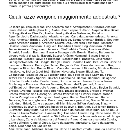
senza impegno ed entro poche ore fino a 4 professionisti ti contatteranno per
fornirti un prezzo personalizzato.
Quali razze vengono maggiormente addestrate?
Le razze più comuni di cani che serviamo sono: Affenpinscher, Africanis, Airedale
terrier, Akbash, Akita (Akita Inu), Alabai, Alano español, Alano, Alapaha Blue Blood
Bulldog, Alaskan Klee Kai, Alaskan husky, Alaskan Malamute, Alopekis,
Alpenländische Dachsbracke, Alsaziano - vedi Cane da pastore tedesco, American
Akita, American Bulldog, JDJ American Bulldog, Scotts American Bulldog, Southern
White American Bulldog, American Eskimo Dog, American Foxhound, American
Hairless Terrier, American Husky vedi Canadian Eskimo Dog, American Pit Bull
Terrier, American Staghound, American Staffordshire Terrier, American Water
Spaniel, Bandog, Bangara, Barak o Segugio della Bosnia, Barbet, Barbone in
diverse varietà di taglia, Basenji, Basset Artésien Normand, Basset Bleu de
Gascogne, Basset Fauve de Bretagne, Bassethound, Bassotto, Bayerischer
Gebirgsschweisshund, Beagle, Beagle-Harrier, Bearded Collie, Beauceron, Cane da
pastore di Beauce, Bedlington Terrier, Berger de Brie, Cane da pastore di Brie,
Berger de Picardie o Berger Picard, Cane da pastore di Piccardia, Bhotia o Pastore
himalayano, Bichon à poil frisé, Bichon Havanais, Biewer, Black and Tan
Coonhound, Black Mouth Cur, Bloodhound, Blue Heeler, Blue Lacy, Blue Paul
Terrier, Blue Picardy Spaniel, Bluetick Coonhound, Bobtail, Boerboel, Bolognese,
Bolonka, Border Collie, Border Terrier, Borzoi o Levriero Russo, Boston Terrier,
Bouledogue Francese, Bovaro Bernese, Bovaro dell'Appenzell, Bovaro
dell'Entlebuch, Bovaro delle Ardenne, Bovaro delle Fiandre, Boxer, Boykin Spaniel,
Bracco Auvergne, Bracco del Borbonese, Bracco di Burgos, Bracco di Weimar,
Bracco francese tipo Gascogne, Bracco francese tipo Pirenei, Bracco Italiano,
Bracco Portoghese o Perdigueiro Português, Bracco Saint Germain, Bracco
Tedesco, Bracco ungherese, Bracco ungherese a pelo duro, Bracco Slovacco a
pelo duro, Briard, Cane da pastore di Brie, Briquet Griffon Vendeen, Brittany,
Broholmer, Bucovina, vedi Ciobãnesc de Bucovina, Bull Arab, Bull Terrier, Bulldog,
Bullmastiff, Bully Kutta, Ca de Bestiar o Cane da pastore Mallorquin, Ca de Bou o
Perro de Presa Mallorquin, Canaan Dog, Canadian Eskimo Dog, Cane corso, Cane
da ferma tedesco a pelo ruvido o Stichelhaar, Cane da ferma tedesco a pelo lungo
o Langhaar, Cane da Montagna dei Pirenei o Patou, Cane da orso della Carelia,
Cane dell'Atlas, Cane di Oropa, Cane da pastore australiano, Cane da pastore
belga, Groenendael, Laekenois.
Altre razze sono: Malinois, Tervueren, Cane da pastore croato, Cane da pastore dei