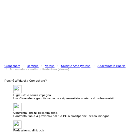
Cronoshare
Domicilio
Varese
Solbiate Arno (Varese)
Addestratore cinofilo
Addestratore cinofilo Solbiate Arno (Varese)
Perché affidarsi a Cronoshare?
E gratuito e senza impegno
Usa Cronoshare gratuitamente: ricevi preventivi e contatta 4 professionisti.
Confronta i prezzi della tua zona
Confronta fino a 4 preventivi dal tuo PC o smartphone, senza impegno.
Professionisti di fiducia