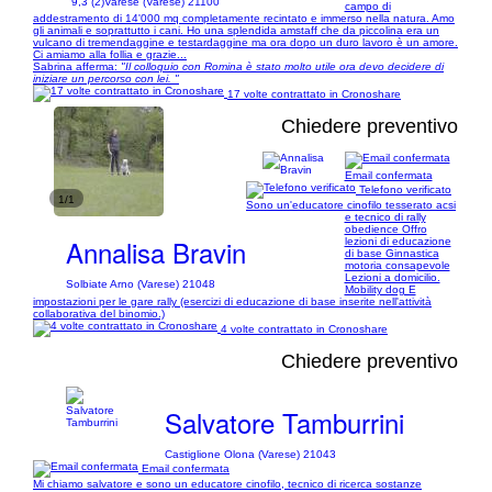
9,3 (2)
Varese (Varese) 21100
campo di
addestramento di 14'000 mq completamente recintato e immerso nella natura. Amo
gli animali e soprattutto i cani. Ho una splendida amstaff che da piccolina era un
vulcano di tremendaggine e testardaggine ma ora dopo un duro lavoro è un amore.
Ci amiamo alla follia e grazie...
Sabrina afferma:
"Il colloquio con Romina è stato molto utile ora devo decidere di
iniziare un percorso con lei. "
17 volte contrattato in Cronoshare
Chiedere preventivo
Email confermata
Telefono verificato
1/1
Sono un'educatore cinofilo tesserato acsi
e tecnico di rally
obedience Offro
Annalisa Bravin
lezioni di educazione
di base Ginnastica
motoria consapevole
Lezioni a domicilio.
Solbiate Arno (Varese) 21048
Mobility dog E
impostazioni per le gare rally (esercizi di educazione di base inserite nell'attività
collaborativa del binomio.)
4 volte contrattato in Cronoshare
Chiedere preventivo
Salvatore Tamburrini
Castiglione Olona (Varese) 21043
Email confermata
Mi chiamo salvatore e sono un educatore cinofilo, tecnico di ricerca sostanze