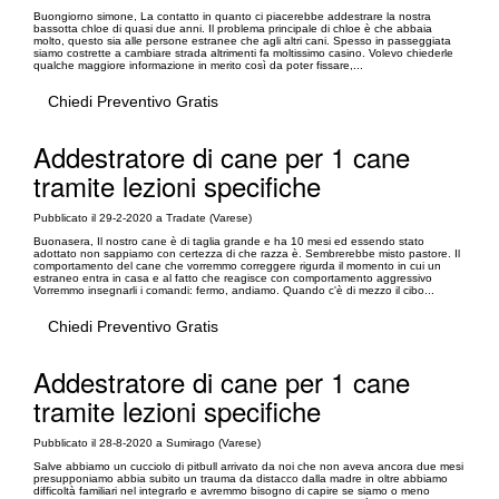
Buongiorno simone, La contatto in quanto ci piacerebbe addestrare la nostra
bassotta chloe di quasi due anni. Il problema principale di chloe è che abbaia
molto, questo sia alle persone estranee che agli altri cani. Spesso in passeggiata
siamo costrette a cambiare strada altrimenti fa moltissimo casino. Volevo chiederle
qualche maggiore informazione in merito così da poter fissare,...
Chiedi Preventivo Gratis
Addestratore di cane per 1 cane
tramite lezioni specifiche
Pubblicato il 29-2-2020 a Tradate (Varese)
Buonasera, Il nostro cane è di taglia grande e ha 10 mesi ed essendo stato
adottato non sappiamo con certezza di che razza è. Sembrerebbe misto pastore. Il
comportamento del cane che vorremmo correggere rigurda il momento in cui un
estraneo entra in casa e al fatto che reagisce con comportamento aggressivo
Vorremmo insegnarli i comandi: fermo, andiamo. Quando c'è di mezzo il cibo...
Chiedi Preventivo Gratis
Addestratore di cane per 1 cane
tramite lezioni specifiche
Pubblicato il 28-8-2020 a Sumirago (Varese)
Salve abbiamo un cucciolo di pitbull arrivato da noi che non aveva ancora due mesi
presupponiamo abbia subito un trauma da distacco dalla madre in oltre abbiamo
difficoltà familiari nel integrarlo e avremmo bisogno di capire se siamo o meno