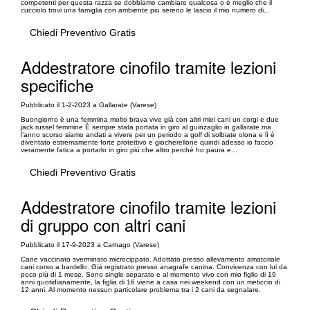
competenti per questa razza se dobbiamo cambiare qualcosa o è meglio che il
cucciolo trovi una famiglia con ambiente piu sereno le lascio il mio numero di...
Chiedi Preventivo Gratis
Addestratore cinofilo tramite lezioni
specifiche
Pubblicato il 1-2-2023 a Gallarate (Varese)
Buongiorno è una femmina molto brava vive già con altri miei cani un corgi e due
jack russel femmine È sempre stata portata in giro al guinzaglio in gallarate ma
l’anno scorso siamo andati a vivere per un periodo a golf di solbiate olona e lì è
diventato estremamente forte protettivo e giocherellone quindi adesso io faccio
veramente fatica a portarlo in giro più che altro perché ho paura e...
Chiedi Preventivo Gratis
Addestratore cinofilo tramite lezioni
di gruppo con altri cani
Pubblicato il 17-9-2023 a Carnago (Varese)
Cane vaccinato sverminato microcippato. Adottato presso allevamento amatoriale
cani corso a bardello. Già registrato presso anagrafe canina. Convivenza con lui da
poco più di 1 mese. Sono single separato e al momento vivo con mio figlio di 19
anni quotidianamente, la figlia di 16 viene a casa nei weekend con un meticcio di
12 anni. Al momento nessun particolare problema tra i 2 cani da segnalare.