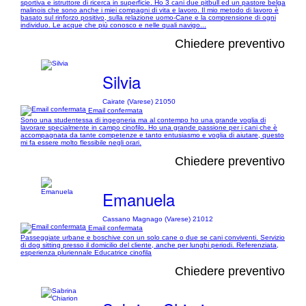
sportiva e istruttore di ricerca in superficie. Ho 3 cani due pitbull ed un pastore belga
malinois che sono anche i miei compagni di vita e lavoro. Il mio metodo di lavoro è
basato sul rinforzo positivo, sulla relazione uomo-Cane e la comprensione di ogni
individuo. Le acque che più conosco e nelle quali navigo...
Chiedere preventivo
Silvia
Cairate (Varese) 21050
Email confermata
Sono una studentessa di ingegneria ma al contempo ho una grande voglia di
lavorare specialmente in campo cinofilo. Ho una grande passione per i cani che è
accompagnata da tante competenze e tanto entusiasmo e voglia di aiutare, questo
mi fa essere molto flessibile negli orari.
Chiedere preventivo
Emanuela
Cassano Magnago (Varese) 21012
Email confermata
Passeggiate urbane e boschive con un solo cane o due se cani conviventi. Servizio
di dog sitting presso il domicilio del cliente, anche per lunghi periodi. Referenziata,
esperienza pluriennale Educatrice cinofila
Chiedere preventivo