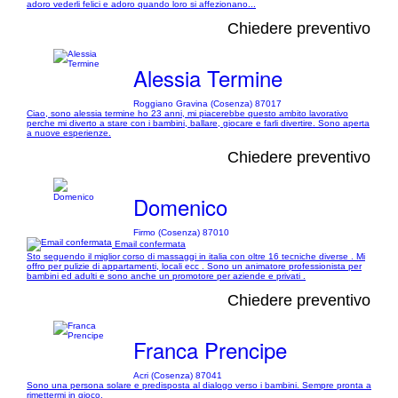
adoro vederli felici e adoro quando loro si affezionano...
Chiedere preventivo
Alessia Termine
Roggiano Gravina (Cosenza) 87017
Ciao, sono alessia termine ho 23 anni, mi piacerebbe questo ambito lavorativo
perche mi diverto a stare con i bambini, ballare, giocare e farli divertire. Sono aperta
a nuove esperienze.
Chiedere preventivo
Domenico
Firmo (Cosenza) 87010
Email confermata
Sto seguendo il miglior corso di massaggi in italia con oltre 16 tecniche diverse . Mi
offro per pulizie di appartamenti, locali ecc . Sono un animatore professionista per
bambini ed adulti e sono anche un promotore per aziende e privati .
Chiedere preventivo
Franca Prencipe
Acri (Cosenza) 87041
Sono una persona solare e predisposta al dialogo verso i bambini. Sempre pronta a
rimettermi in gioco.