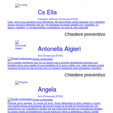
Cs Elia
Cassano all'Ionio (Cosenza) 87011
Ciao, sono una ragazza post diplomata. Mi piacerebbe molto lavorare con i bambini,
anche perché il diploma che ho, mi permette di creare attività con i bambini. Io
adoro i bambini, e mi piacerebbe condividere con loro le mie capacità
Chiedere preventivo
Antonella Algieri
Acri (Cosenza) 87041
Email confermata
Io in questo momento non ho un lavoro ma o sempre desiderato lavorare con
bambini sono una madre di una bambina di 3 anni e abito con i miei genitori quindi
possono tenere la mia piccola non ce nessun problema amo tantissimo i bambini
Chiedere preventivo
Angela
Acri (Cosenza) 87041
Email confermata
Piacere sono angela, ho quasi 24 anni. Sono diplomata in liceo classico e sono
una studentessa universitaria all unical presso la facoltà di giurisprudenza. Ho
esperienze con i bambini a partire già dai primi mesi di età per esperienze familiari,
ho avuto modo di intrattenere piccoli parecchi giorni a settimana. Adoro i bimbi,