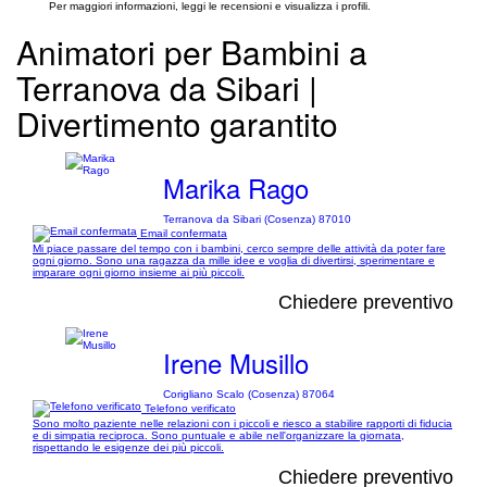
Per maggiori informazioni, leggi le recensioni e visualizza i profili.
Animatori per Bambini a
Terranova da Sibari |
Divertimento garantito
Marika Rago
Terranova da Sibari (Cosenza) 87010
Email confermata
Mi piace passare del tempo con i bambini, cerco sempre delle attività da poter fare
ogni giorno. Sono una ragazza da mille idee e voglia di divertirsi, sperimentare e
imparare ogni giorno insieme ai più piccoli.
Chiedere preventivo
Irene Musillo
Corigliano Scalo (Cosenza) 87064
Telefono verificato
Sono molto paziente nelle relazioni con i piccoli e riesco a stabilire rapporti di fiducia
e di simpatia reciproca. Sono puntuale e abile nell'organizzare la giornata,
rispettando le esigenze dei più piccoli.
Chiedere preventivo