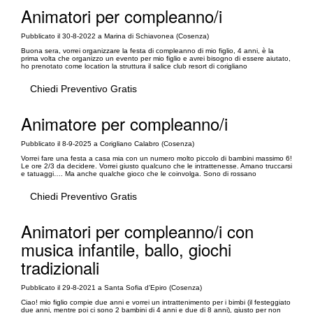
Animatori per compleanno/i
Pubblicato il 30-8-2022 a Marina di Schiavonea (Cosenza)
Buona sera, vorrei organizzare la festa di compleanno di mio figlio, 4 anni, è la
prima volta che organizzo un evento per mio figlio e avrei bisogno di essere aiutato,
ho prenotato come location la struttura il salice club resort di corigliano
Chiedi Preventivo Gratis
Animatore per compleanno/i
Pubblicato il 8-9-2025 a Corigliano Calabro (Cosenza)
Vorrei fare una festa a casa mia con un numero molto piccolo di bambini massimo 6!
Le ore 2/3 da decidere. Vorrei giusto qualcuno che le intrattenesse. Amano truccarsi
e tatuaggi…. Ma anche qualche gioco che le coinvolga. Sono di rossano
Chiedi Preventivo Gratis
Animatori per compleanno/i con
musica infantile, ballo, giochi
tradizionali
Pubblicato il 29-8-2021 a Santa Sofia d'Epiro (Cosenza)
Ciao! mio figlio compie due anni e vorrei un intrattenimento per i bimbi (il festeggiato
due anni, mentre poi ci sono 2 bambini di 4 anni e due di 8 anni), giusto per non