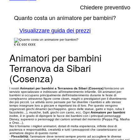
Chiedere preventivo
Quanto costa un animatore per bambini?
Visualizzare guida dei prezzi
€
€€
€€€
€€€€
Animatori per bambini
Terranova da Sibari
(Cosenza)
I nostri
Animatori per bambini a Terranova da Sibari (Cosenza)
forniscono un
servizio specializzato e indirizzato all’intrattenimento infantile. Gli animatori per
bambini si occupano principalmente dell’intrattenimento durante le feste di
compleanno attraverso figure come clown, maghi o prestigiatori per il divertimento
dei più piccoli. Le attività sono pensate per far divertire i bambini e allo stesso
tempo insegnare loro a giocare e rispettarsi tra di loro. Per questo vengono
organizzati giochi dinamici (acchiappino, gioco delle statue, gatto e topo, ruba il
fazzoletto...), musiche, balli, giochi con canto, ecc. Ogni
Animatore per bambini
inoltre, è in grado di dipingere le facce dei bambini con i principali personaggi
Disney, supereroi o personaggi dei cartoni animati del momento (Peppa Pig, Masha
e Orso...).
Noi ti forniamo i migliori animatori, dotati di molta esperienza, infinite dosi di
pazienza e responsabilità, creatività e tutti i presupposti che caratterizzano un
animatore degno di questo nome:
-
Flessibilità:
l’animatore deve tenersi sempre pronto ad accogliere le diverse
esigenze delle mamme e i cambi di programma che potrebbero verificarsi anche nel