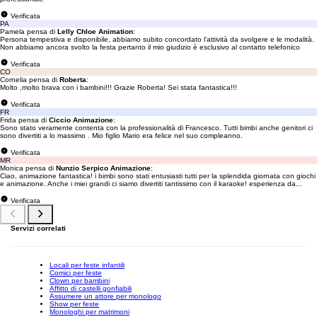
Verificata
PA
Pamela pensa di
Lelly Chloe Animation
:
Persona tempestiva e disponibile, abbiamo subito concordato l'attività da svolgere e le modalità.
Non abbiamo ancora svolto la festa pertanto il mio giudizio è esclusivo al contatto telefonico
Verificata
CO
Cornelia pensa di
Roberta
:
Molto ,molto brava con i bambini!!! Grazie Roberta! Sei stata fantastica!!!
Verificata
FR
Frida pensa di
Ciccio Animazione
:
Sono stato veramente contenta con la professionalità di Francesco. Tutti bimbi anche genitori ci
sono divertiti a lo massimo . Mio figlio Mario era felice nel suo compleanno.
Verificata
MR
Monica pensa di
Nunzio Serpico Animazione
:
Ciao, animazione fantastica! i bimbi sono stati entusiasti tutti per la splendida giornata con giochi
e animazione. Anche i miei grandi ci siamo divertiti tantissimo con il karaoke! esperienza da...
Verificata
Servizi correlati
Locali per feste infantili
Comici per feste
Clown per bambini
Affitto di castelli gonfiabili
Assumere un attore per monologo
Show per feste
Monologhi per matrimoni