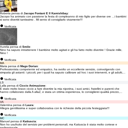
Roberta pensa di
Jacopo Fontani E Il Kamishibay
:
Jacopo ha animato con passione la festa di compleanno di mio figlio per diverse ore …i bambini
si sono divertiti tantissimo . Mi sento di consigliarlo vivamente!!!
Verificata
Aurelia pensa di
Smile
:
Nino ha saputo intrattenere I bambine molto agitati e gli ha fatto molto divertire ! Grazie mille,
Nino !
Verificata
MA
Maria pensa di
Mago Dorian
:
Professionista competente ed empatico, ha svolto un eccellente servizio, coinvolgendo con
simpatia gli astanti: i piccoli, per i quali ha saputo calibrare ad hoc i suoi interventi, e gli adulti,...
Verificata
LS
Lalla pensa di
Ciccio Animazione
:
E stato molto bravo ciccio a fare divertire la mia nipotina, i suoi amici, fratellini e parenti che
hanno collaborato dalla A allaZ, e stata un ottima esperienza, lo consiglierei qualità prezzo,...
Verificata
VA
Valentina pensa di
Laura
:
Allegra gentilissima e super collaborativa con le richieste della piccola festeggiata!!!
Verificata
MC
Manuel pensa di
Katiuscia
:
Non ho usufruito del servizio per problemi personali, ma Katiuscia è stata molto cortese e
professionale