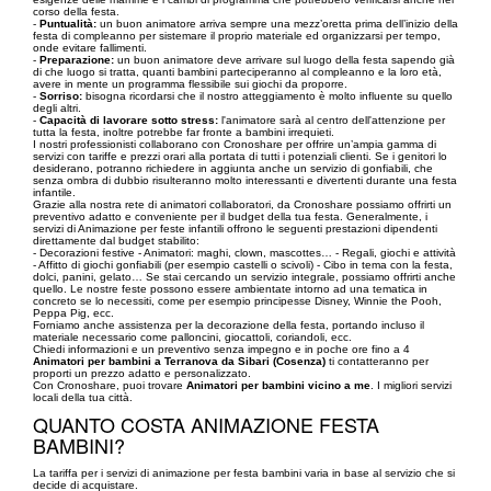
corso della festa.
-
Puntualità:
un buon animatore arriva sempre una mezz’oretta prima dell’inizio della
festa di compleanno per sistemare il proprio materiale ed organizzarsi per tempo,
onde evitare fallimenti.
-
Preparazione:
un buon animatore deve arrivare sul luogo della festa sapendo già
di che luogo si tratta, quanti bambini parteciperanno al compleanno e la loro età,
avere in mente un programma flessibile sui giochi da proporre.
-
Sorriso:
bisogna ricordarsi che il nostro atteggiamento è molto influente su quello
degli altri.
-
Capacità di lavorare sotto stress:
l'animatore sarà al centro dell'attenzione per
tutta la festa, inoltre potrebbe far fronte a bambini irrequieti.
I nostri professionisti collaborano con Cronoshare per offrire un’ampia gamma di
servizi con tariffe e prezzi orari alla portata di tutti i potenziali clienti. Se i genitori lo
desiderano, potranno richiedere in aggiunta anche un servizio di gonfiabili, che
senza ombra di dubbio risulteranno molto interessanti e divertenti durante una festa
infantile.
Grazie alla nostra rete di animatori collaboratori, da Cronoshare possiamo offrirti un
preventivo adatto e conveniente per il budget della tua festa. Generalmente, i
servizi di Animazione per feste infantili offrono le seguenti prestazioni dipendenti
direttamente dal budget stabilito:
- Decorazioni festive - Animatori: maghi, clown, mascottes… - Regali, giochi e attività
- Affitto di giochi gonfiabili (per esempio castelli o scivoli) - Cibo in tema con la festa,
dolci, panini, gelato… Se stai cercando un servizio integrale, possiamo offrirti anche
quello. Le nostre feste possono essere ambientate intorno ad una tematica in
concreto se lo necessiti, come per esempio principesse Disney, Winnie the Pooh,
Peppa Pig, ecc.
Forniamo anche assistenza per la decorazione della festa, portando incluso il
materiale necessario come palloncini, giocattoli, coriandoli, ecc.
Chiedi informazioni e un preventivo senza impegno e in poche ore fino a 4
Animatori per bambini a Terranova da Sibari (Cosenza)
ti contatteranno per
proporti un prezzo adatto e personalizzato.
Con Cronoshare, puoi trovare
Animatori per bambini vicino a me
. I migliori servizi
locali della tua città.
QUANTO COSTA ANIMAZIONE FESTA
BAMBINI?
La tariffa per i servizi di animazione per festa bambini varia in base al servizio che si
decide di acquistare.