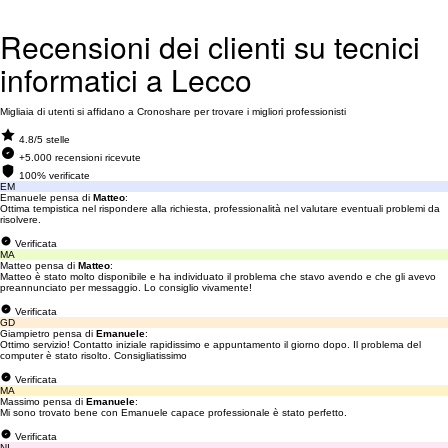
Recensioni dei clienti su tecnici
informatici a Lecco
Migliaia di utenti si affidano a Cronoshare per trovare i migliori professionisti
4.8/5 stelle
+5.000 recensioni ricevute
100% verificate
EM
Emanuele pensa di
Matteo
:
Ottima tempistica nel rispondere alla richiesta, professionalità nel valutare eventuali problemi da
risolvere.
Verificata
MA
Matteo pensa di
Matteo
:
Matteo è stato molto disponibile e ha individuato il problema che stavo avendo e che gli avevo
preannunciato per messaggio. Lo consiglio vivamente!
Verificata
GD
Giampietro pensa di
Emanuele
:
Ottimo servizio! Contatto iniziale rapidissimo e appuntamento il giorno dopo. Il problema del
computer è stato risolto. Consigliatissimo
Verificata
MA
Massimo pensa di
Emanuele
:
Mi sono trovato bene con Emanuele capace professionale è stato perfetto.
Verificata
NI