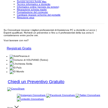
Servizio tecnico Apple Mac
Tecnico informatico a domicilio
Informatico online (servizio da remoto)
Riparazione scheda madre
Formattazione del computer
Cambiare riparare schermo del portatile
Rimozione virus
Su Cronoshare troverai i migliori professionisti di Assistenza PC a domicilio a Lecco |
Esperti qualificati. Richiedi un preventivo e fino a 4 professionisti della tua zona ti
contatteranno entro poche ore.
Vuoi lavorare con noi?
Registrati Gratis
Chiedi un Preventivo Gratuito
Aiuto