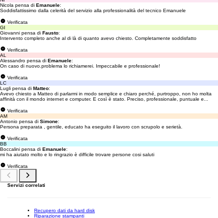
Nicola pensa di
Emanuele
:
Soddisfattissimo dalla celerità del servizio alla professionalità del tecnico Emanuele
Verificata
GI
Giovanni pensa di
Fausto
:
Intervento completo anche al di là di quanto avevo chiesto. Completamente soddisfatto
Verificata
AL
Alessandro pensa di
Emanuele
:
On caso di nuovo.problema lo richiamerei. Impeccabile e professionale!
Verificata
LC
Lugli pensa di
Matteo
:
Avevo chiesto a Matteo di parlarmi in modo semplice e chiaro perché, purtroppo, non ho molta
affinità con il mondo internet e computer. E così è stato. Preciso, professionale, puntuale e...
Verificata
AM
Antonio pensa di
Simone
:
Persona preparata , gentile, educato ha eseguito il lavoro con scrupolo e serietà.
Verificata
BB
Boccalini pensa di
Emanuele
:
mi ha aiutato molto e lo ringrazio è difficile trovare persone cosi saluti
Verificata
Servizi correlati
Recupero dati da hard disk
Riparazione stampanti