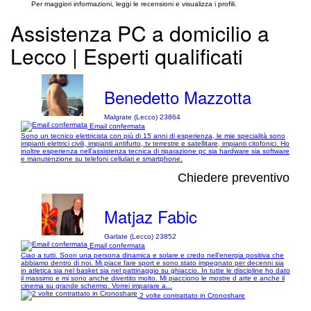
Per maggiori informazioni, leggi le recensioni e visualizza i profili.
Assistenza PC a domicilio a
Lecco | Esperti qualificati
Benedetto Mazzotta
Malgrate (Lecco) 23864
Email confermata
Sono un tecnico elettricista con più di 15 anni di esperienza, le mie specialità sono
impianti elettrici civili, impianti antifurto, tv terrestre e satellitare, impianti citofonici. Ho
inoltre esperienza nell'assistenza tecnica di riparazione pc sia hardware sia software
e manutenzione su telefoni cellulari e smartphone.
Chiedere preventivo
Matjaz Fabic
Garlate (Lecco) 23852
Email confermata
Ciao a tutti. Soon una persona dinamica e solare e credo nell'energia positiva che
abbiamo dentro di noi. Mi piace fare sport e sono stato impegnato per decenni sia
in atletica sia nel basket sia nel pattinaggio su ghiaccio. In tutte le discipline ho dato
il massimo e mi sono anche divertito molto. Mi piacciono le mostre d arte e anche il
cinema su grande schermo. Vorrei imparare a...
2 volte contrattato in Cronoshare