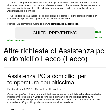
- Centinaia di professionisti di Assistenza pc a domicilio situati in Lecco e dintorni
riceveranno un avviso con la tua richiesta e coloro che mostrano interesse verranno
messi in contatto con te, offrendoti un preventivo e tariffe personalizzate per
Assistenza pc a domicilio.
- Puoi vedere le valutazioni degli altri clienti e il profilo di ogni professionista per
confrontare i preventivi e prendere la decisione migliore.
Richiedi un preventivo Gratuito per
Assistenza pc a domicilio
.
è
gratis
e
senza
alcun impegno
Altre richieste di Assistenza pc
a domicilio Lecco (Lecco)
Assistenza PC a domicilio per
temperatura cpu altissima
Pubblicato il 7-8-2017 a Mandello del Lario (Lecco)
Computer perfetto fino a l altro ieri, ieri sera lo accendo e inizia ad andare malissimo
inizialmente credevo un virus perché mi si aprivano anche pagine strane, ho
formattato tutto ma il problema persiste e inoltre ho notato che la temperatura della
cpu arriva a 90 gradi in pochissimo tempo dall accensione