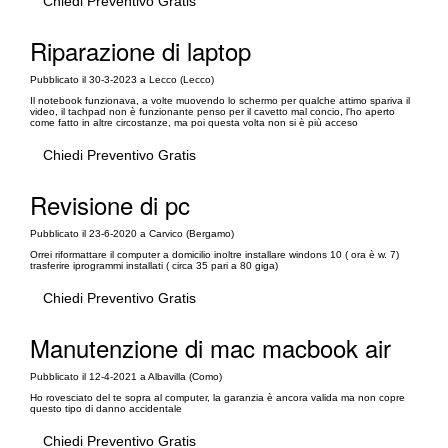
Chiedi Preventivo Gratis
Riparazione di laptop
Pubblicato il 30-3-2023 a Lecco (Lecco)
Il notebook funzionava, a volte muovendo lo schermo per qualche attimo spariva il
video, il tachpad non è funzionante penso per il cavetto mal concio, l'ho aperto
come fatto in altre circostanze, ma poi questa volta non si è più acceso
Chiedi Preventivo Gratis
Revisione di pc
Pubblicato il 23-6-2020 a Carvico (Bergamo)
Orrei riformattare il computer a domicilio inoltre installare windons 10 ( ora è w. 7)
trasferire iprogrammi installati ( circa 35 pari a 80 giga)
Chiedi Preventivo Gratis
Manutenzione di mac macbook air
Pubblicato il 12-4-2021 a Albavilla (Como)
Ho rovesciato del te sopra al computer, la garanzia è ancora valida ma non copre
questo tipo di danno accidentale
Chiedi Preventivo Gratis