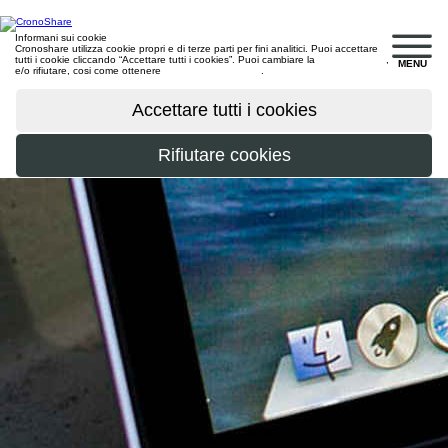
Informani sui cookie
Cronoshare utilizza cookie propri e di terze parti per fini analitici. Puoi accettare
tutti i cookie cliccando “Accettare tutti i cookies”. Puoi cambiare la
configurazione
,
MENU
e/o rifiutare, cosi come ottenere
maggiori informazioni
.