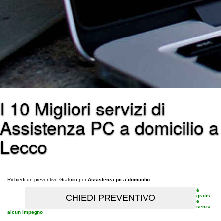
I 10 Migliori servizi di
Assistenza PC a domicilio a
Lecco
Richiedi un preventivo Gratuito per
Assistenza pc a domicilio
.
è
gratis
e
senza
alcun impegno