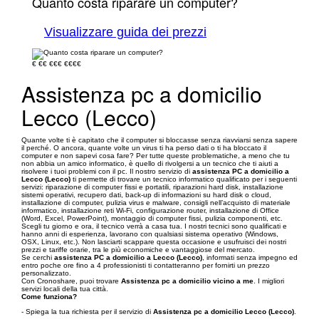
Quanto costa riparare un computer?
Visualizzare guida dei prezzi
€
€€
€€€
€€€€
Assistenza pc a domicilio
Lecco (Lecco)
Quante volte ti è capitato che il computer si bloccasse senza riavviarsi senza sapere
il perché. O ancora, quante volte un virus ti ha perso dati o ti ha bloccato il
computer e non sapevi cosa fare? Per tutte queste problematiche, a meno che tu
non abbia un amico informatico, è quello di rivolgersi a un tecnico che ti aiuti a
risolvere i tuoi problemi con il pc. Il nostro servizio di
assistenza PC a domicilio a
Lecco (Lecco)
ti permette di trovare un tecnico informatico qualificato per i seguenti
servizi: riparazione di computer fissi e portatili, riparazioni hard disk, installazione
sistemi operativi, recupero dati, back-up di informazioni su hard disk o cloud,
installazione di computer, pulizia virus e malware, consigli nell’acquisto di materiale
informatico, installazione reti Wi-Fi, configurazione router, installazione di Office
(Word, Excel, PowerPoint), montaggio di computer fissi, pulizia componenti, etc.
Scegli tu giorno e ora, il tecnico verrà a casa tua. I nostri tecnici sono qualificati e
hanno anni di esperienza, lavorano con qualsiasi sistema operativo (Windows,
OSX, Linux, etc.). Non lasciarti scappare questa occasione e usufruisci dei nostri
prezzi e tariffe orarie, tra le più economiche e vantaggiose del mercato.
Se cerchi
assistenza PC a domicilio a Lecco (Lecco)
, informati senza impegno ed
entro poche ore fino a 4 professionisti ti contatteranno per fornirti un prezzo
personalizzato.
Con Cronoshare, puoi trovare
Assistenza pc a domicilio vicino a me
. I migliori
servizi locali della tua città.
Come funziona?
- Spiega la tua richiesta per il servizio di
Assistenza pc a domicilio Lecco (Lecco)
.