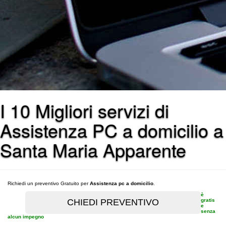
I 10 Migliori servizi di
Assistenza PC a domicilio a
Santa Maria Apparente
Richiedi un preventivo Gratuito per
Assistenza pc a domicilio
.
è
gratis
e
senza
alcun impegno