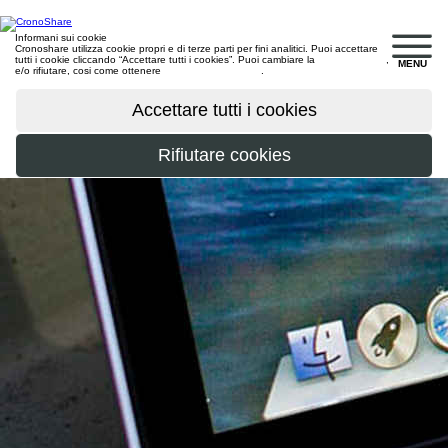
Informani sui cookie
Cronoshare utilizza cookie propri e di terze parti per fini analitici. Puoi accettare
tutti i cookie cliccando “Accettare tutti i cookies”. Puoi cambiare la
configurazione
,
MENU
e/o rifiutare, cosi come ottenere
maggiori informazioni
.