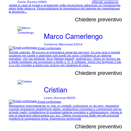
Fermo (Fermo) 63900
offrendo assistenza
rapida in caso di guasti e investendo nella prevenzione attraverso un monitoraggio
attivo delle minacce. Personalizziamo le impostazioni del sistema per massimizzare
la sicurezza...
Chiedere preventivo
Marco Camerlengo
Corridonia (Macerata) 62014
Email confermata
Gentile azienda, Mi occupo di informatica ormai da vari anni, ho una vera e propria
passione per capire e sistemare tutti quelli che sono i problemi di un sistema
operativo, che sia windows, linux (debian based), android ecc. Sono un tecnico sia
a livello hardware ma soprattutto a livello s. O. E software. Vorrei che leggeste il mio
cv e che proviate a darmi una chance per mostrarvi di cosa...
Chiedere preventivo
Cristian
Loreto (Ancona) 60025
Email confermata
Riparazione potenziamento pc mac pc portatili. costruzione pc da zero. riparazioni
console riparazione smartphone tablet. sostituzione connettori e componenti vari su
schede madri. Installazione di qualsiasi sistema operativo e ottimizzazione. messa in
rete di stampanti videocamere ecc ecc. Ottima conoscenza Delle reti wifi eventuali
problemi di navigazione lenta. Esperienza ventennale
Chiedere preventivo