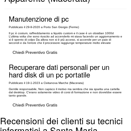
Manutenzione di pc
Pubblicato il 29-9-2020 a Porto San Giorgio (Fermo)
Il pc è costum, raffreddamento a liquido custom e il case è un obsidian 1000d
L’ultima volta che sono riuscito ad accenderlo mi stava facendo un aggiornamento e
si è spento di colpo Da allora non si è più acceso, si accende per un paio di
secondi e da l’errore che il processore raggiunge temperature molto elevate
Chiedi Preventivo Gratis
Recuperare dati personali per un
hard disk di un pc portatile
Pubblicato il 19-1-2023 a Civitanova Marche (Macerata)
Gentile responsabile, Non capisco il motivo ma sembra che sia sparita una cartella
dal desktop. C'erano solamente video di corsi di formazione e non dovrebbe essere
tanto grande.
Chiedi Preventivo Gratis
Recensioni dei clienti su tecnici
informatici a Santa Maria