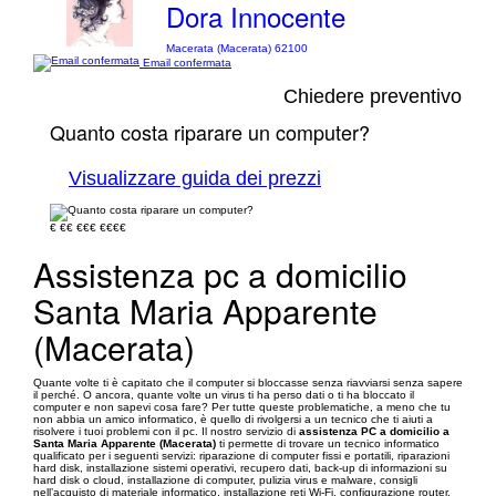
Dora Innocente
Macerata (Macerata) 62100
Email confermata
Chiedere preventivo
Quanto costa riparare un computer?
Visualizzare guida dei prezzi
€
€€
€€€
€€€€
Assistenza pc a domicilio
Santa Maria Apparente
(Macerata)
Quante volte ti è capitato che il computer si bloccasse senza riavviarsi senza sapere
il perché. O ancora, quante volte un virus ti ha perso dati o ti ha bloccato il
computer e non sapevi cosa fare? Per tutte queste problematiche, a meno che tu
non abbia un amico informatico, è quello di rivolgersi a un tecnico che ti aiuti a
risolvere i tuoi problemi con il pc. Il nostro servizio di
assistenza PC a domicilio a
Santa Maria Apparente (Macerata)
ti permette di trovare un tecnico informatico
qualificato per i seguenti servizi: riparazione di computer fissi e portatili, riparazioni
hard disk, installazione sistemi operativi, recupero dati, back-up di informazioni su
hard disk o cloud, installazione di computer, pulizia virus e malware, consigli
nell’acquisto di materiale informatico, installazione reti Wi-Fi, configurazione router,