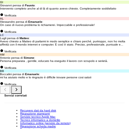
GI
Giovanni pensa di
Fausto
:
Intervento completo anche al di là di quanto avevo chiesto. Completamente soddisfatto
Verificata
AL
Alessandro pensa di
Emanuele
:
On caso di nuovo.problema lo richiamerei. Impeccabile e professionale!
Verificata
LC
Lugli pensa di
Matteo
:
Avevo chiesto a Matteo di parlarmi in modo semplice e chiaro perché, purtroppo, non ho molta
affinità con il mondo internet e computer. E così è stato. Preciso, professionale, puntuale e...
Verificata
AM
Antonio pensa di
Simone
:
Persona preparata , gentile, educato ha eseguito il lavoro con scrupolo e serietà.
Verificata
BB
Boccalini pensa di
Emanuele
:
mi ha aiutato molto e lo ringrazio è difficile trovare persone cosi saluti
Verificata
Servizi correlati
Recupero dati da hard disk
Riparazione stampanti
Servizio tecnico Apple Mac
Tecnico informatico a domicilio
Informatico online (servizio da remoto)
Riparazione scheda madre