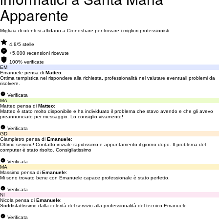
Apparente
Migliaia di utenti si affidano a Cronoshare per trovare i migliori professionisti
4.8/5 stelle
+5.000 recensioni ricevute
100% verificate
EM
Emanuele pensa di
Matteo
:
Ottima tempistica nel rispondere alla richiesta, professionalità nel valutare eventuali problemi da
risolvere.
Verificata
MA
Matteo pensa di
Matteo
:
Matteo è stato molto disponibile e ha individuato il problema che stavo avendo e che gli avevo
preannunciato per messaggio. Lo consiglio vivamente!
Verificata
GD
Giampietro pensa di
Emanuele
:
Ottimo servizio! Contatto iniziale rapidissimo e appuntamento il giorno dopo. Il problema del
computer è stato risolto. Consigliatissimo
Verificata
MA
Massimo pensa di
Emanuele
:
Mi sono trovato bene con Emanuele capace professionale è stato perfetto.
Verificata
NI
Nicola pensa di
Emanuele
:
Soddisfattissimo dalla celerità del servizio alla professionalità del tecnico Emanuele
Verificata