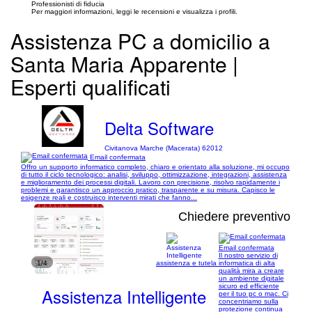
Professionisti di fiducia
Per maggiori informazioni, leggi le recensioni e visualizza i profili.
Assistenza PC a domicilio a
Santa Maria Apparente |
Esperti qualificati
Delta Software
Civitanova Marche (Macerata) 62012
Email confermata
Offro un supporto informatico completo, chiaro e orientato alla soluzione, mi occupo
di tutto il ciclo tecnologico: analisi, sviluppo, ottimizzazione, integrazioni, assistenza
e miglioramento dei processi digitali. Lavoro con precisione, risolvo rapidamente i
problemi e garantisco un approccio pratico, trasparente e su misura. Capisco le
esigenze reali e costruisco interventi mirati che fanno...
Chiedere preventivo
Email confermata
Il nostro servizio di
1/4
assistenza e tutela informatica di alta
qualità mira a creare
un ambiente digitale
sicuro ed efficiente
Assistenza Intelligente
per il tuo pc o mac. Ci
concentriamo sulla
protezione continua