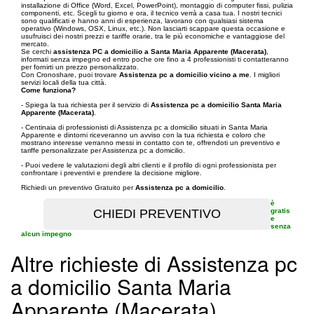
installazione di Office (Word, Excel, PowerPoint), montaggio di computer fissi, pulizia
componenti, etc. Scegli tu giorno e ora, il tecnico verrà a casa tua. I nostri tecnici
sono qualificati e hanno anni di esperienza, lavorano con qualsiasi sistema
operativo (Windows, OSX, Linux, etc.). Non lasciarti scappare questa occasione e
usufruisci dei nostri prezzi e tariffe orarie, tra le più economiche e vantaggiose del
mercato.
Se cerchi
assistenza PC a domicilio a Santa Maria Apparente (Macerata)
,
informati senza impegno ed entro poche ore fino a 4 professionisti ti contatteranno
per fornirti un prezzo personalizzato.
Con Cronoshare, puoi trovare
Assistenza pc a domicilio vicino a me
. I migliori
servizi locali della tua città.
Come funziona?
- Spiega la tua richiesta per il servizio di
Assistenza pc a domicilio Santa Maria
Apparente (Macerata)
.
- Centinaia di professionisti di Assistenza pc a domicilio situati in Santa Maria
Apparente e dintorni riceveranno un avviso con la tua richiesta e coloro che
mostrano interesse verranno messi in contatto con te, offrendoti un preventivo e
tariffe personalizzate per Assistenza pc a domicilio.
- Puoi vedere le valutazioni degli altri clienti e il profilo di ogni professionista per
confrontare i preventivi e prendere la decisione migliore.
Richiedi un preventivo Gratuito per
Assistenza pc a domicilio
.
è
gratis
e
senza
alcun impegno
Altre richieste di Assistenza pc
a domicilio Santa Maria
Apparente (Macerata)