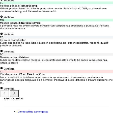
Verificata
FL
Floriana pensa di
Ismabuilding
:
Veloce, preciso, lavoro eccellente, puntuale e onesto. Soddisfatta al 100%, se dovessi aver
nuovamente bisogno richiamerei sicuramente lui.
Verificata
MB
Maurizio pensa di
Nuredin Isovski
:
Il professionista Ha svolto il lavoro richiesto con competenza, precisione e puntualità. Persona
simpatica ed educata
Verificata
FE
Flavia pensa di
Lello
:
Super disponibile ha fatto tutto il lavoro in pochissime ore, super soddisfatta, rapporto qualità
prezzo onestissimo
Verificata
DC
Daniele pensa di
Matteo
:
Subito mi ha dato cortese riscontro, e con professionalità e intuito ha capito la mia esigenza.
Grazie a presto
Verificata
CL
Claudio pensa di
Tutto Fare Low Cost
:
Avevo necessità di ripristinare una camera in appartamento di mia madre con struttura in
cartongesso non più adeguata e da demolire. Pensavo di avere difficoltà a trovare qualcuno che
si...
Verificata
Servizi correlati
Controsoffitto cartongesso