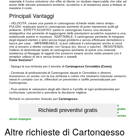
materiale è l'unica soluzione che offre al cliente un risultato impeccabile che oltre ad
avere delle elevate prestazioni termiche, acustiche e di resistenza aiuta a limitare al
massimo il costo.
Principali Vantaggi
- VELOCITÀ: creare una parete in cartongesso richiede molto meno tempo -
PULIZIA: realizzare lavori in cartongesso permette di poter mantenere puliti gli
ambienti - EFFETTI ACUSTICI: pareti in cartongesso hanno una struttura
stratigrafica che permette di raggiungere delle prestazioni acustiche superiori a una
tradizionale parete in muratura - ADATTABILE: il cartongesso permette di integrare
degli impianti elettrici o idrici senza troppi problemi e senza effettuare demolizioni o
tracce per casa. - IMPERMEABILE: si può utilizzare il cartongesso anche in zone
che si trovano a diretto contatto con l'acqua (es. docce o vasche) - RESISTENZA:
l'utilizzo di determinate lastre di cartongesso permette di avere una notevole
resistenza al fissaggio di oggetti che possono essere anche molto pesanti con il
semplice utilizzo di viti e senza forature o tasselli
Come funziona?
- Spiega la tua richiesta per il servizio di
Cartongesso Cernobbio (Como)
.
- Centinaia di professionisti di Cartongesso situati in Cernobbio e dintorni
riceveranno un avviso con la tua richiesta e coloro che mostrano interesse verranno
messi in contatto con te, offrendoti un preventivo e tariffe personalizzate per
Cartongesso.
- Puoi vedere le valutazioni degli altri clienti e il profilo di ogni professionista per
confrontare i preventivi e prendere la decisione migliore.
Richiedi un preventivo Gratuito per
Cartongesso
.
è
gratis
e
senza
alcun impegno
Altre richieste di Cartongesso