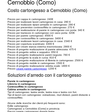
Cernobbio (Como)
Costo cartongesso a Cernobbio (Como)
Prezzo per cappa in cartongesso: 240€
Prezzo per realizzare lavori cartongesso in casa: 280 €
Prezzo per realizzare ripiani armadio in cartongesso: 290 €
Prezzo per preventivo controsoffitto in cartongesso: 270 €
Prezzo per realizzazione di parete in cartongesso con porta: 340 €
Prezzo per tramezzo in cartongesso con vano porta: 320€
Prezzo per parete cartongesso: 4500 €
Prezzo per controsoffitto in cartongesso: 3400 €
Prezzo per realizzare lavori cartongesso in casa: 2340 €
Prezzo per copertura scantinato: 4300 €
Prezzo per creare stanza esterna insonorizzata: 2900 €
Prezzo di progetto realizzazione di parete attrezzata: 475 €
Prezzo di progetto veline e soppalco: 650 €
Prezzo di progetto realizzazione pareti negozio: 760 €
Prezzo di progetto la scala in curva: 810 €
Prezzo di progetto realizzazione di libreria in cartongesso: 2500 €
Prezzo di progetto mobile in cartongesso: 1500 €
Prezzo di progetto realizzazione veletta ovale: 1800 €
Prezzo
creare parete cartongesso
: 1200 €
Soluzioni d’arredo con il cartongesso
Parete in cartongesso
Libreria in cartongesso
Controsoffitto in cartongesso
Cabina armadio in cartongesso
Tipi di cartongesso: lastra verde, lastra rosa e lastra con fori.
Tipi di lavori con cartongesso: estradosso, muri divisori, pareti divisorie e
controsoffitto.
Alcune delle ricerche dei clienti più frequenti sono:
Edile cartongesso
Cartongesso a Cernobbio (Como) e provincia
Prezzo parete cartongesso doppia lastra