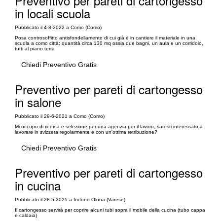
Preventivo per pareti di cartongesso
in locali scuola
Pubblicato il 4-8-2022 a Como (Como)
Posa controsoffitto antisfondellamento di cui già è in cantiere il materiale in una
scuola a como città; quantità circa 130 mq ossia due bagni, un aula e un corridoio,
tutti al piano terra
Chiedi Preventivo Gratis
Preventivo per pareti di cartongesso
in salone
Pubblicato il 29-6-2021 a Como (Como)
Mi occupo di ricerca e selezione per una agenzia per il lavoro, saresti interessato a
lavorare in svizzera regolarmente e con un'ottima retribuzione?
Chiedi Preventivo Gratis
Preventivo per pareti di cartongesso
in cucina
Pubblicato il 28-5-2025 a Induno Olona (Varese)
Il cartongesso servirà per coprire alcuni tubi sopra il mobile della cucina (tubo cappa
e caldaia)