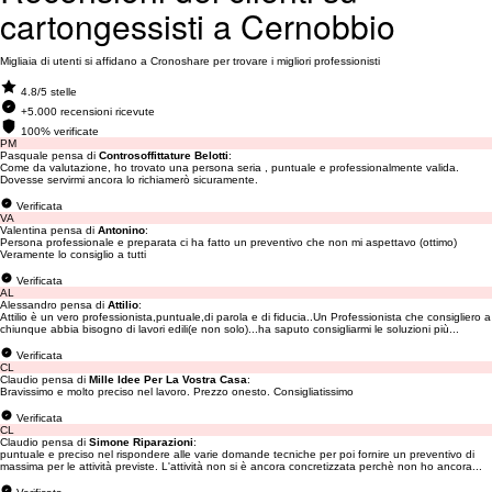
cartongessisti a Cernobbio
Migliaia di utenti si affidano a Cronoshare per trovare i migliori professionisti
4.8/5 stelle
+5.000 recensioni ricevute
100% verificate
PM
Pasquale pensa di
Controsoffittature Belotti
:
Come da valutazione, ho trovato una persona seria , puntuale e professionalmente valida.
Dovesse servirmi ancora lo richiamerò sicuramente.
Verificata
VA
Valentina pensa di
Antonino
:
Persona professionale e preparata ci ha fatto un preventivo che non mi aspettavo (ottimo)
Veramente lo consiglio a tutti
Verificata
AL
Alessandro pensa di
Attilio
:
Attilio è un vero professionista,puntuale,di parola e di fiducia..Un Professionista che consigliero a
chiunque abbia bisogno di lavori edili(e non solo)...ha saputo consigliarmi le soluzioni più...
Verificata
CL
Claudio pensa di
Mille Idee Per La Vostra Casa
:
Bravissimo e molto preciso nel lavoro. Prezzo onesto. Consigliatissimo
Verificata
CL
Claudio pensa di
Simone Riparazioni
:
puntuale e preciso nel rispondere alle varie domande tecniche per poi fornire un preventivo di
massima per le attività previste. L'attività non si è ancora concretizzata perchè non ho ancora...