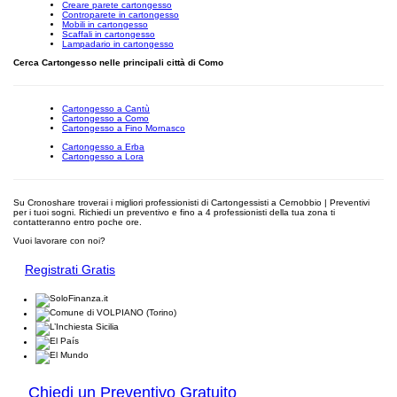
Creare parete cartongesso
Controparete in cartongesso
Mobili in cartongesso
Scaffali in cartongesso
Lampadario in cartongesso
Cerca Cartongesso nelle principali città di Como
Cartongesso a Cantù
Cartongesso a Como
Cartongesso a Fino Mornasco
Cartongesso a Erba
Cartongesso a Lora
Su Cronoshare troverai i migliori professionisti di Cartongessisti a Cernobbio | Preventivi
per i tuoi sogni. Richiedi un preventivo e fino a 4 professionisti della tua zona ti
contatteranno entro poche ore.
Vuoi lavorare con noi?
Registrati Gratis
Chiedi un Preventivo Gratuito