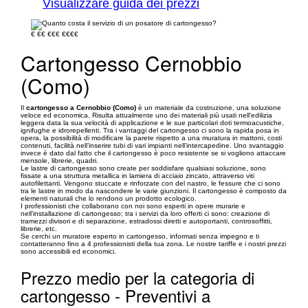
Visualizzare guida dei prezzi
€
€€
€€€
€€€€
Cartongesso Cernobbio
(Como)
Il
cartongesso a Cernobbio (Como)
è un materiale da costruzione, una soluzione
veloce ed economica. Risulta attualmente uno dei materiali più usati nell'edilizia
leggera data la sua velocità di applicazione e le sue particolari doti termoacustiche,
ignifughe e idrorepellenti. Tra i vantaggi del cartongesso ci sono la rapida posa in
opera, la possibilità di modificare la parete rispetto a una muratura in mattoni, costi
contenuti, facilità nell’inserire tubi di vari impianti nell’intercapedine. Uno svantaggio
invece è dato dal fatto che il cartongesso è poco resistente se si vogliono attaccare
mensole, librerie, quadri.
Le lastre di cartongesso sono create per soddisfare qualsiasi soluzione, sono
fissate a una struttura metallica in lamiera di acciaio zincato, attraverso viti
autofilettanti. Vengono stuccate e rinforzate con del nastro, le fessure che ci sono
tra le lastre in modo da nascondere le varie giunzioni. Il cartongesso è composto da
elementi naturali che lo rendono un prodotto ecologico.
I professionisti che collaborano con noi sono esperti in opere murarie e
nell’installazione di cartongesso; tra i servizi da loro offerti ci sono: creazione di
tramezzi divisori e di separazione, estradossi diretti e autoportanti, controsoffitti,
librerie, etc.
Se cerchi un muratore esperto in cartongesso, informati senza impegno e ti
contatteranno fino a 4 professionisti della tua zona. Le nostre tariffe e i nostri prezzi
sono accessibili ed economici.
Prezzo medio per la categoria di
cartongesso - Preventivi a