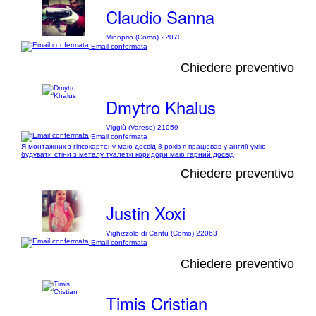
Claudio Sanna
Minoprio (Como) 22070
Email confermata
Chiedere preventivo
Dmytro Khalus
Viggiù (Varese) 21059
Email confermata
Я монтажник з гіпсокартону маю досвід 8 років я працював у англії умію
будувати стіни з металу туалети коридори маю гарний досвід
Chiedere preventivo
Justin Xoxi
Vighizzolo di Cantù (Como) 22063
Email confermata
Chiedere preventivo
Timis Cristian