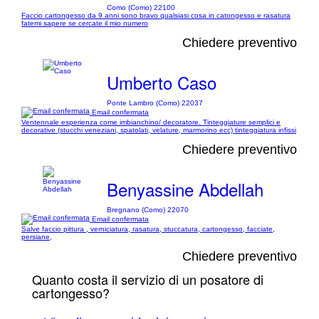
Como (Como) 22100
Faccio cartongesso da 9 anni sono bravo qualsiasi cosa in catongesso e rasatura
fatemi sapere se cercate il mio numero
Chiedere preventivo
Umberto Caso
Ponte Lambro (Como) 22037
Email confermata
Ventennale esperienza come imbianchino/ decoratore. Tinteggiature semplici e
decorative (stucchi veneziani, spatolati, velature, marmorino ecc) tinteggiatura infissi
Chiedere preventivo
Benyassine Abdellah
Bregnano (Como) 22070
Email confermata
Salve faccio pittura , verniciatura, rasatura, stuccatura, cartongesso, facciate,
persiane,
Chiedere preventivo
Quanto costa il servizio di un posatore di
cartongesso?