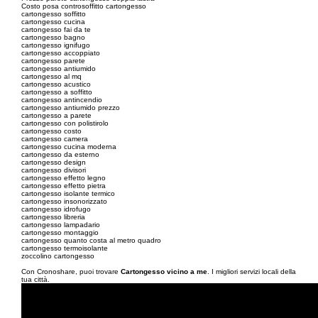
Costo posa controsoffitto cartongesso
cartongesso soffitto
cartongesso cucina
cartongesso fai da te
cartongesso bagno
cartongesso ignifugo
cartongesso accoppiato
cartongesso parete
cartongesso antiumido
cartongesso al mq
cartongesso acustico
cartongesso a soffitto
cartongesso antincendio
cartongesso antiumido prezzo
cartongesso a parete
cartongesso con polistirolo
cartongesso costo
cartongesso camera
cartongesso cucina moderna
cartongesso da esterno
cartongesso design
cartongesso divisori
cartongesso effetto legno
cartongesso effetto pietra
cartongesso isolante termico
cartongesso insonorizzato
cartongesso idrofugo
cartongesso libreria
cartongesso lampadario
cartongesso montaggio
cartongesso quanto costa al metro quadro
cartongesso termoisolante
zoccolino cartongesso
Con Cronoshare, puoi trovare
Cartongesso vicino a me
. I migliori servizi locali della
tua città.