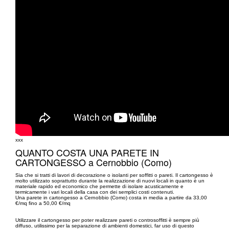
xxx
QUANTO COSTA UNA PARETE IN
CARTONGESSO a Cernobbio (Como)
Sia che si tratti di lavori di decorazione o isolanti per soffitti o pareti. Il cartongesso è
molto utilizzato soprattutto durante la realizzazione di nuovi locali in quanto è un
materiale rapido ed economico che permette di isolare acusticamente e
termicamente i vari locali della casa con dei semplici costi contenuti.
Una parete in cartongesso a Cernobbio (Como) costa in media a partire da 33,00
€/mq fino a 50,00 €/mq
Utilizzare il cartongesso per poter realizzare pareti o controsoffitti è sempre più
diffuso, utilissimo per la separazione di ambienti domestici, far uso di questo