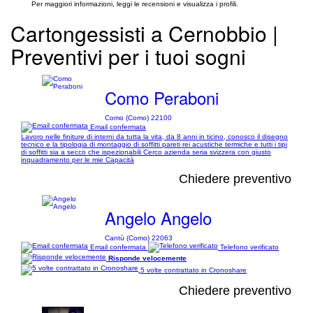
Per maggiori informazioni, leggi le recensioni e visualizza i profili.
Cartongessisti a Cernobbio |
Preventivi per i tuoi sogni
Como Peraboni
Como (Como) 22100
Email confermata
Lavoro nelle finiture di interni da tutta la vita, da 8 anni in ticino, conosco il disegno
tecnico e la tipologia di montaggio di soffitti pareti rei acustiche termiche e tutti i tipi
di soffitti sia a secco che ispezionabili Cerco azienda seria svizzera con giusto
inquadramento per le mie Capacità
Chiedere preventivo
Angelo Angelo
Cantù (Como) 22063
Email confermata
Telefono verificato
Risponde velocemente
5 volte contrattato in Cronoshare
Chiedere preventivo