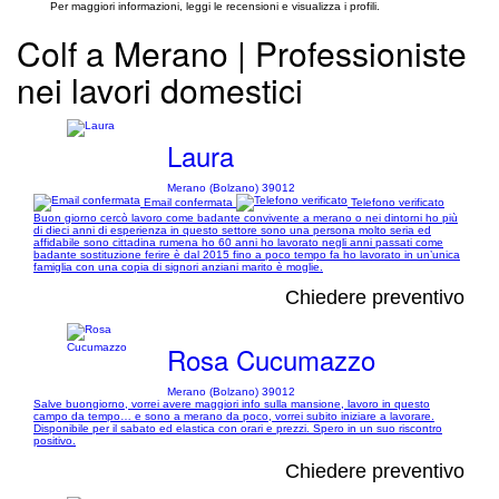
Per maggiori informazioni, leggi le recensioni e visualizza i profili.
Colf a Merano | Professioniste
nei lavori domestici
Laura
Merano (Bolzano) 39012
Email confermata
Telefono verificato
Buon giorno cercò lavoro come badante convivente a merano o nei dintorni ho più
di dieci anni di esperienza in questo settore sono una persona molto seria ed
affidabile sono cittadina rumena ho 60 anni ho lavorato negli anni passati come
badante sostituzione ferire è dal 2015 fino a poco tempo fa ho lavorato in un’unica
famiglia con una copia di signori anziani marito è moglie.
Chiedere preventivo
Rosa Cucumazzo
Merano (Bolzano) 39012
Salve buongiorno, vorrei avere maggiori info sulla mansione, lavoro in questo
campo da tempo… e sono a merano da poco, vorrei subito iniziare a lavorare.
Disponibile per il sabato ed elastica con orari e prezzi. Spero in un suo riscontro
positivo.
Chiedere preventivo