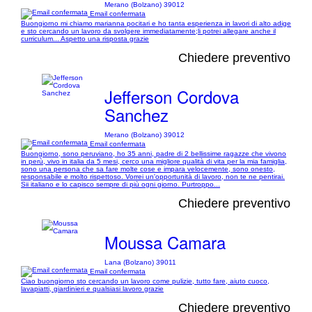
Merano (Bolzano) 39012
Email confermata
Buongiorno mi chiamo marianna pocitari e ho tanta esperienza in lavori di alto adige
e sto cercando un lavoro da svolgere immediatamente;li potrei allegare anche il
curriculum... Aspetto una risposta grazie
Chiedere preventivo
Jefferson Cordova
Sanchez
Merano (Bolzano) 39012
Email confermata
Buongiorno, sono peruviano, ho 35 anni, padre di 2 bellissime ragazze che vivono
in perù, vivo in italia da 5 mesi, cerco una migliore qualità di vita per la mia famiglia,
sono una persona che sa fare molte cose e impara velocemente, sono onesto,
responsabile e molto rispettoso. Vorrei un'opportunità di lavoro, non te ne pentirai.
Sii italiano e lo capisco sempre di più ogni giorno. Purtroppo...
Chiedere preventivo
Moussa Camara
Lana (Bolzano) 39011
Email confermata
Ciao buongiorno sto cercando un lavoro come pulizie, tutto fare, aiuto cuoco,
lavapiatti, giardinieri e qualsiasi lavoro grazie
Chiedere preventivo