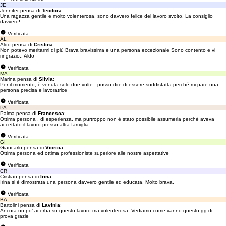
JE
Jennifer pensa di
Teodora
:
Una ragazza gentile e molto volenterosa, sono davvero felice del lavoro svolto. La consiglio
davvero!
Verificata
AL
Aldo pensa di
Cristina
:
Non potevo meritarmi di più Brava bravissima e una persona eccezionale Sono contento e vi
ringrazio.. Aldo
Verificata
MA
Marina pensa di
Silvia
:
Per il momento, è venuta solo due volte , posso dire di essere soddisfatta perché mi pare una
persona precisa e lavoratrice
Verificata
PA
Palma pensa di
Francesca
:
Ottima persona , di esperienza, ma purtroppo non è stato possibile assumerla perché aveva
accettato il lavoro presso altra famiglia
Verificata
GI
Giancarlo pensa di
Viorica
:
Ottima persona ed ottima professioniste superiore alle nostre aspettative
Verificata
CR
Cristian pensa di
Irina
:
Irina si è dimostrata una persona davvero gentile ed educata. Molto brava.
Verificata
BA
Bartolini pensa di
Lavinia
:
Ancora un po’ acerba su questo lavoro ma volenterosa. Vediamo come vanno questo gg di
prova grazie