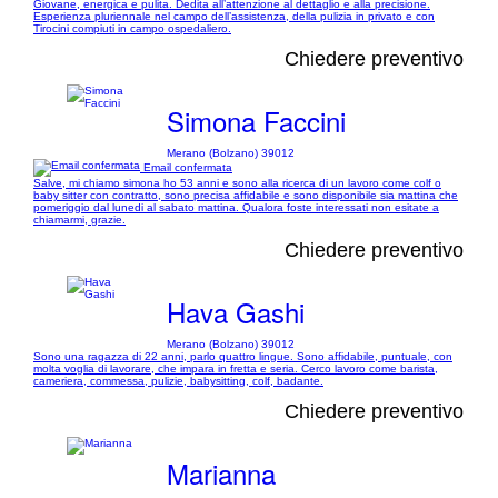
Giovane, energica e pulita. Dedita all’attenzione al dettaglio e alla precisione.
Esperienza pluriennale nel campo dell’assistenza, della pulizia in privato e con
Tirocini compiuti in campo ospedaliero.
Chiedere preventivo
Simona Faccini
Merano (Bolzano) 39012
Email confermata
Salve, mi chiamo simona ho 53 anni e sono alla ricerca di un lavoro come colf o
baby sitter con contratto, sono precisa affidabile e sono disponibile sia mattina che
pomeriggio dal lunedi al sabato mattina. Qualora foste interessati non esitate a
chiamarmi, grazie.
Chiedere preventivo
Hava Gashi
Merano (Bolzano) 39012
Sono una ragazza di 22 anni, parlo quattro lingue. Sono affidabile, puntuale, con
molta voglia di lavorare, che impara in fretta e seria. Cerco lavoro come barista,
cameriera, commessa, pulizie, babysitting, colf, badante.
Chiedere preventivo
Marianna