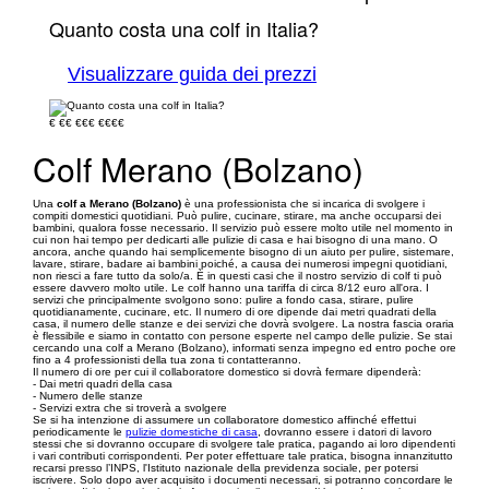
Quanto costa una colf in Italia?
Visualizzare guida dei prezzi
€
€€
€€€
€€€€
Colf Merano (Bolzano)
Una
colf a Merano (Bolzano)
è una professionista che si incarica di svolgere i
compiti domestici quotidiani. Può pulire, cucinare, stirare, ma anche occuparsi dei
bambini, qualora fosse necessario. Il servizio può essere molto utile nel momento in
cui non hai tempo per dedicarti alle pulizie di casa e hai bisogno di una mano. O
ancora, anche quando hai semplicemente bisogno di un aiuto per pulire, sistemare,
lavare, stirare, badare ai bambini poiché, a causa dei numerosi impegni quotidiani,
non riesci a fare tutto da solo/a. È in questi casi che il nostro servizio di colf ti può
essere davvero molto utile. Le colf hanno una tariffa di circa 8/12 euro all'ora. I
servizi che principalmente svolgono sono: pulire a fondo casa, stirare, pulire
quotidianamente, cucinare, etc. Il numero di ore dipende dai metri quadrati della
casa, il numero delle stanze e dei servizi che dovrà svolgere. La nostra fascia oraria
è flessibile e siamo in contatto con persone esperte nel campo delle pulizie. Se stai
cercando una colf a Merano (Bolzano), informati senza impegno ed entro poche ore
fino a 4 professionisti della tua zona ti contatteranno.
Il numero di ore per cui il collaboratore domestico si dovrà fermare dipenderà:
- Dai metri quadri della casa
- Numero delle stanze
- Servizi extra che si troverà a svolgere
Se si ha intenzione di assumere un collaboratore domestico affinché effettui
periodicamente le
pulizie domestiche di casa
, dovranno essere i datori di lavoro
stessi che si dovranno occupare di svolgere tale pratica, pagando ai loro dipendenti
i vari contributi corrispondenti. Per poter effettuare tale pratica, bisogna innanzitutto
recarsi presso l’INPS, l'Istituto nazionale della previdenza sociale, per potersi
iscrivere. Solo dopo aver acquisito i documenti necessari, si potranno concordare le