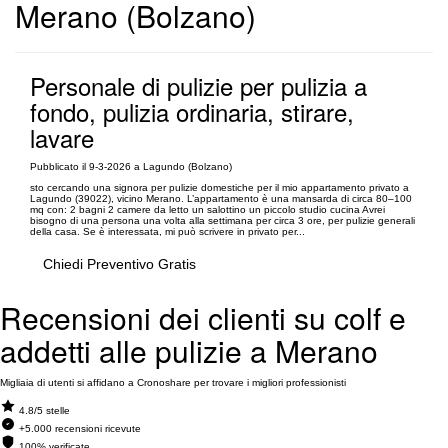
Merano (Bolzano)
Personale di pulizie per pulizia a
fondo, pulizia ordinaria, stirare,
lavare
Pubblicato il 9-3-2026 a Lagundo (Bolzano)
sto cercando una signora per pulizie domestiche per il mio appartamento privato a
Lagundo (39022), vicino Merano. L’appartamento è una mansarda di circa 80–100
mq con: 2 bagni 2 camere da letto un salottino un piccolo studio cucina Avrei
bisogno di una persona una volta alla settimana per circa 3 ore, per pulizie generali
della casa. Se è interessata, mi può scrivere in privato per...
Chiedi Preventivo Gratis
Recensioni dei clienti su colf e
addetti alle pulizie a Merano
Migliaia di utenti si affidano a Cronoshare per trovare i migliori professionisti
4.8/5 stelle
+5.000 recensioni ricevute
100% verificate