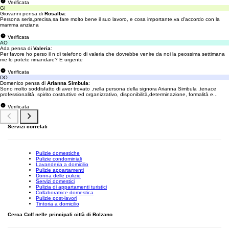
Verificata
GI
Giovanni pensa di
Rosalba
:
Persona seria,precisa,sa fare molto bene il suo lavoro, e cosa importante,va d'accordo con la
mamma anziana
Verificata
AO
Ada pensa di
Valeria
:
Per favore ho perso il n di telefono di valeria che dovrebbe venire da noi la peossima settimana
me lo potete rimandare? E urgente
Verificata
DO
Domenico pensa di
Arianna Simbula
:
Sono molto soddisfatto di aver trovato ,nella persona della signora Arianna Simbula ,tenace
professionalità, spirito costruttivo ed organizzativo, disponibilità,determinazione, formalità e...
Verificata
Servizi correlati
Pulizie domestiche
Pulizie condominiali
Lavanderia a domicilio
Pulizie appartamenti
Donna delle pulizie
Servizi domestici
Pulizia di appartamenti turistici
Collaboratrice domestica
Pulizie post-lavori
Tintoria a domicilio
Cerca Colf nelle principali città di Bolzano