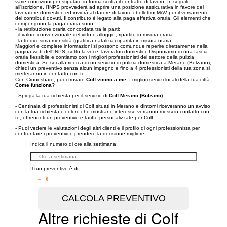
varie condizioni per stipulare in forma scritta il contratto di lavoro. In seguito
all'iscrizione, l'INPS provvederà ad aprire una posizione assicurativa in favore del
lavoratore domestico ed invierà al datore di lavoro i bollettini MAV per il versamento
dei contributi dovuti. Il contributo è legato alla paga effettiva oraria. Gli elementi che
compongono la paga oraria sono:
- la retribuzione oraria concordata tra le parti;
- il valore convenzionale del vitto e alloggio, ripartito in misura oraria.
- la tredicesima mensilità (gratifica natalizia) ripartita in misura oraria
Maggiori e complete informazioni si possono comunque reperire direttamente nella
pagina web dell’INPS, sotto la voce: lavoratori domestici. Disponiamo di una fascia
oraria flessibile e contiamo con i migliori professionisti del settore della pulizia
domestica. Se sei alla ricerca di un servizio di pulizia domestica a Merano (Bolzano),
chiedi un preventivo senza alcun impegno e fino a 4 professionisti della tua zona si
metteranno in contatto con te.
Con Cronoshare, puoi trovare
Colf vicino a me
. I migliori servizi locali della tua città.
Come funziona?
- Spiega la tua richiesta per il servizio di
Colf Merano (Bolzano)
.
- Centinaia di professionisti di Colf situati in Merano e dintorni riceveranno un avviso
con la tua richiesta e coloro che mostrano interesse verranno messi in contatto con
te, offrendoti un preventivo e tariffe personalizzate per Colf.
- Puoi vedere le valutazioni degli altri clienti e il profilo di ogni professionista per
confrontare i preventivi e prendere la decisione migliore.
Indica il numero di ore alla settimana:
Il tuo preventivo è di:
– €
Altre richieste di Colf