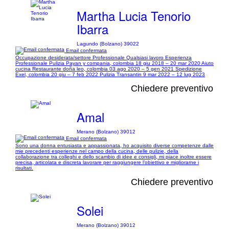
Martha Lucia Tenorio
Ibarra
Lagundo (Bolzano) 39022
Email confermata
Occupazione desiderata/settore Professionale Qualsiasi lavoro Esperienza
Professionale Pulizia Payan y compania, colombia 18 giu 2018 – 20 mar 2020 Aiuto
cucina Restaurante doña leo, colombia 03 ago 2020 – 5 gen 2021 Spedizione
Exel, colombia 20 giu – 7 feb 2022 Pulizia Transantin 9 mar 2022 – 12 lug 2023
Chiedere preventivo
Amal
Merano (Bolzano) 39012
Email confermata
Sono una donna entusiasta e appassionata, ho acquisito diverse competenze dalle
mie precedenti esperienze nel campo della cucina, delle pulizie, della
collaborazione tra colleghi e dello scambio di idee e consigli, mi piace inoltre essere
precisa, articolata e discreta lavorare per raggiungere l’obiettivo e migliorarne i
risultati.
Chiedere preventivo
Solei
Merano (Bolzano) 39012