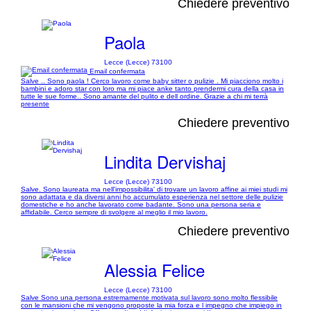
Chiedere preventivo
Paola
Lecce (Lecce) 73100
Email confermata
Salve .. Sono paola ! Cerco lavoro come baby sitter o pulizie . Mi piacciono molto i
bambini e adoro star con loro ma mi piace anke tanto prendermi cura della casa in
tutte le sue forme.. Sono amante del pulito e dell ordine. Grazie a chi mi terrà
presente
Chiedere preventivo
Lindita Dervishaj
Lecce (Lecce) 73100
Salve. Sono laureata ma nell'impossibilita' di trovare un lavoro affine ai miei studi mi
sono adattata e da diversi anni ho accumulato esperienza nel settore delle pulizie
domestiche e ho anche lavorato come badante. Sono una persona seria e
affidabile. Cerco sempre di svolgere al meglio il mio lavoro.
Chiedere preventivo
Alessia Felice
Lecce (Lecce) 73100
Salve Sono una persona estremamente motivata sul lavoro sono molto flessibile
con le mansioni che mi vengono proposte la mia forza e l impegno che impiego in