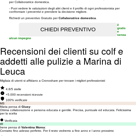
per Collaboratrice domestica.
- Puoi vedere le valutazioni degli altri clienti e il profilo di ogni professionista per
confrontare i preventivi e prendere la decisione migliore.
Richiedi un preventivo Gratuito per
Collaboratrice domestica
.
è
gratis
e
senza
alcun impegno
Recensioni dei clienti su colf e
addetti alle pulizie a Marina di
Leuca
Migliaia di utenti si affidano a Cronoshare per trovare i migliori professionisti
4.8/5 stelle
+5.000 recensioni ricevute
100% verificate
MS
Maria pensa di
Giusy
:
Ottima collaborazione e persona educata e gentile. Precisa, puntuale ed educata. Felicissima
per la scelta
Verificata
IR
Irene pensa di
Valentina Morea
:
Contatto fino adesso perfetto. Per il resto vedremo a fine anno e l anno prossimo