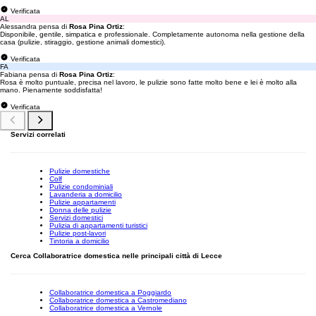
Verificata
AL
Alessandra pensa di
Rosa Pina Ortiz
:
Disponibile, gentile, simpatica e professionale. Completamente autonoma nella gestione della
casa (pulizie, stiraggio, gestione animali domestici).
Verificata
FA
Fabiana pensa di
Rosa Pina Ortiz
:
Rosa è molto puntuale, precisa nel lavoro, le pulizie sono fatte molto bene e lei è molto alla
mano. Pienamente soddisfatta!
Verificata
Servizi correlati
Pulizie domestiche
Colf
Pulizie condominiali
Lavanderia a domicilio
Pulizie appartamenti
Donna delle pulizie
Servizi domestici
Pulizia di appartamenti turistici
Pulizie post-lavori
Tintoria a domicilio
Cerca Collaboratrice domestica nelle principali città di Lecce
Collaboratrice domestica a Poggiardo
Collaboratrice domestica a Castromediano
Collaboratrice domestica a Vernole