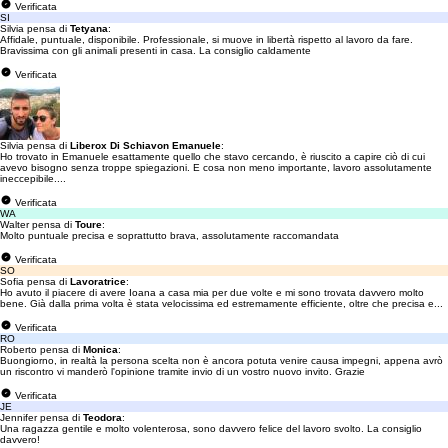
Verificata
SI
Silvia pensa di
Tetyana
:
Affidale, puntuale, disponibile. Professionale, si muove in libertà rispetto al lavoro da fare.
Bravissima con gli animali presenti in casa. La consiglio caldamente
Verificata
Silvia pensa di
Liberox Di Schiavon Emanuele
:
Ho trovato in Emanuele esattamente quello che stavo cercando, è riuscito a capire ciò di cui
avevo bisogno senza troppe spiegazioni. E cosa non meno importante, lavoro assolutamente
ineccepibile....
Verificata
WA
Walter pensa di
Toure
:
Molto puntuale precisa e soprattutto brava, assolutamente raccomandata
Verificata
SO
Sofia pensa di
Lavoratrice
:
Ho avuto il piacere di avere Ioana a casa mia per due volte e mi sono trovata davvero molto
bene. Già dalla prima volta è stata velocissima ed estremamente efficiente, oltre che precisa e...
Verificata
RO
Roberto pensa di
Monica
:
Buongiorno, in realtà la persona scelta non è ancora potuta venire causa impegni, appena avrò
un riscontro vi manderò l'opinione tramite invio di un vostro nuovo invito. Grazie
Verificata
JE
Jennifer pensa di
Teodora
:
Una ragazza gentile e molto volenterosa, sono davvero felice del lavoro svolto. La consiglio
davvero!