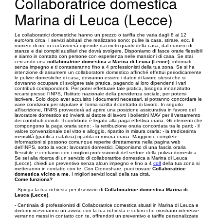
Collaboratrice domestica
Marina di Leuca (Lecce)
Le collaboratrici domestiche hanno un prezzo o tariffa che varia dagli 8 ai 12
euro/ora circa. I servizi abituali che realizzano sono: pulire la casa, stirare, ecc. Il
numero di ore in cui lavorerà dipende dai metri quadri della casa, dal numero di
stanze e dai compiti ausiliari che dovrà svolgere. Disponiamo di fasce orarie flessibili
e siamo in contatto con persone con esperienza nelle mansioni di casa. Se stai
cercando una
collaboratrice domestica a Marina di Leuca (Lecce)
, informati
senza impegno e ti contatteranno fino a 4 professionisti della tua zona. Se si ha
intenzione di assumere un collaboratore domestico affinché effettui periodicamente
le pulizie domestiche di casa, dovranno essere i datori di lavoro stessi che si
dovranno occupare di svolgere tale pratica, pagando ai loro dipendenti i vari
contributi corrispondenti. Per poter effettuare tale pratica, bisogna innanzitutto
recarsi presso l’INPS, l'Istituto nazionale della previdenza sociale, per potersi
iscrivere. Solo dopo aver acquisito i documenti necessari, si potranno concordare le
varie condizioni per stipulare in forma scritta il contratto di lavoro. In seguito
all'iscrizione, l'INPS provvederà ad aprire una posizione assicurativa in favore del
lavoratore domestico ed invierà al datore di lavoro i bollettini MAV per il versamento
dei contributi dovuti. Il contributo è legato alla paga effettiva oraria. Gli elementi che
compongono la paga oraria sono: - la retribuzione oraria concordata tra le parti; - il
valore convenzionale del vitto e alloggio, ripartito in misura oraria; - la tredicesima
mensilità (gratifica natalizia) ripartita in misura oraria. Maggiori e complete
informazioni si possono comunque reperire direttamente nella pagina web
dell’INPS, sotto la voce: lavoratori domestici. Disponiamo di una fascia oraria
flessibile e contiamo con i migliori professionisti del settore della pulizia domestica.
Se sei alla ricerca di un servizio di collaboratrice domestica a Marina di Leuca
(Lecce), chiedi un preventivo senza alcun impegno e fino a 4
colf
della tua zona si
metteranno in contatto con te. Con Cronoshare, puoi trovare
Collaboratrice
domestica vicino a me
. I migliori servizi locali della tua città.
Come funziona?
- Spiega la tua richiesta per il servizio di
Collaboratrice domestica Marina di
Leuca (Lecce)
.
- Centinaia di professionisti di Collaboratrice domestica situati in Marina di Leuca e
dintorni riceveranno un avviso con la tua richiesta e coloro che mostrano interesse
verranno messi in contatto con te, offrendoti un preventivo e tariffe personalizzate