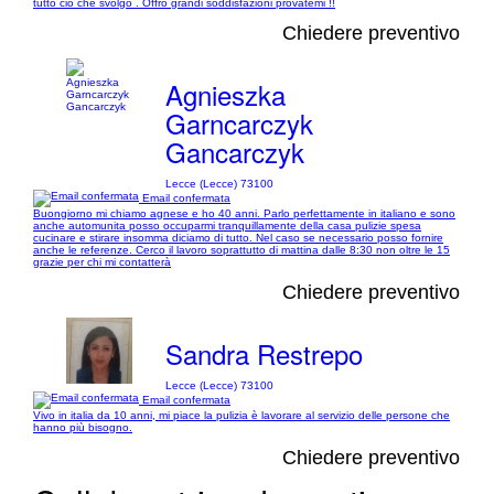
tutto cio che svolgo . Offro grandi soddisfazioni provatemi !!
Chiedere preventivo
Agnieszka
Garncarczyk
Gancarczyk
Lecce (Lecce) 73100
Email confermata
Buongiorno mi chiamo agnese e ho 40 anni. Parlo perfettamente in italiano e sono
anche automunita posso occuparmi tranquillamente della casa pulizie spesa
cucinare e stirare insomma diciamo di tutto. Nel caso se necessario posso fornire
anche le referenze. Cerco il lavoro soprattutto di mattina dalle 8:30 non oltre le 15
grazie per chi mi contatterà
Chiedere preventivo
Sandra Restrepo
Lecce (Lecce) 73100
Email confermata
Vivo in italia da 10 anni, mi piace la pulizia è lavorare al servizio delle persone che
hanno più bisogno.
Chiedere preventivo