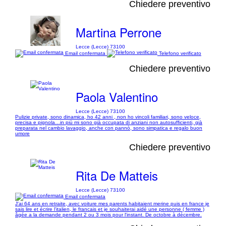
Chiedere preventivo
Martina Perrone
Lecce (Lecce) 73100
Email confermata
Telefono verificato
Chiedere preventivo
Paola Valentino
Lecce (Lecce) 73100
Pulizie private, sono dinamica, ho 42 anni , non ho vincoli familiari, sono veloce,
precisa e pignola…in più mi sono già occupata di anziani non autosufficienti, già
preparata nel cambio lavaggio, anche con pannò, sono simpatica e regalo buon
umore
Chiedere preventivo
Rita De Matteis
Lecce (Lecce) 73100
Email confermata
J'ai 64 ans en retraite, avec voiture mes parents habitaient merine puis en france je
sais lire et écrire l'italien, le francais et je souhaiterai aidé une personne ( femme )
âgée a la demande pendant 2 ou 3 mois pour l'instant. De octobre à décembre.