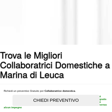
Trova le Migliori
Collaboratrici Domestiche a
Marina di Leuca
Richiedi un preventivo Gratuito per
Collaboratrice domestica
.
è
gratis
e
senza
alcun impegno