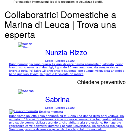
Per maggiori informazioni, leggi le recensioni e visualizza i profili.
Collaboratrici Domestiche a
Marina di Leuca | Trova una
esperta
Nunzia Rizzo
Lecce (Lecce) 73100
Buon pomeriggio sono nunzia 47 anni di lecce barista altamente qualificata, cerco
lavoro, sono mamma di due figli, il grande 20 anni autonomo da sempre vive e
lavora a ostia (ro) l'altro 15 anni ancora studente, per quanto mi riguarda andrebbe
bene qualsiasi lavoro, la grinta e la volontà nn manca
Chiedere preventivo
Sabrina
Lecce (Lecce) 73100
Email confermata
Buongiorno ho letto il suo annunciò su fb. Sono una donna di 55 anni vedova. Ho
un figlio di 16 anni. Sono laureata in economia e commercio e frequentò part time
uno studio commercialista essendo anche abilitata alla professione. Ho maturato
esperienza come babysitter durante il periodo universitario. Ho cresciuto mio figlio.
Sono una persona dinamica e giovanile. Le allego foto. Sono molto...