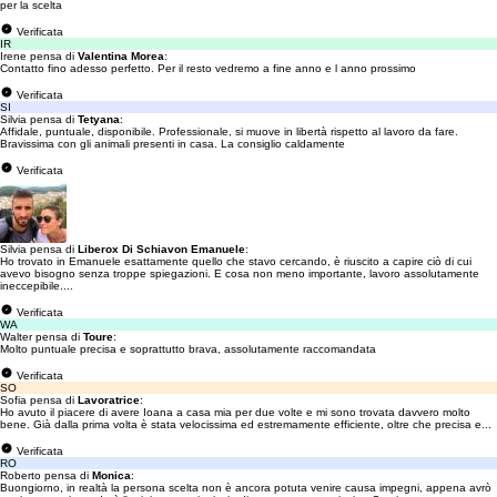
per la scelta
Verificata
IR
Irene pensa di
Valentina Morea
:
Contatto fino adesso perfetto. Per il resto vedremo a fine anno e l anno prossimo
Verificata
SI
Silvia pensa di
Tetyana
:
Affidale, puntuale, disponibile. Professionale, si muove in libertà rispetto al lavoro da fare.
Bravissima con gli animali presenti in casa. La consiglio caldamente
Verificata
Silvia pensa di
Liberox Di Schiavon Emanuele
:
Ho trovato in Emanuele esattamente quello che stavo cercando, è riuscito a capire ciò di cui
avevo bisogno senza troppe spiegazioni. E cosa non meno importante, lavoro assolutamente
ineccepibile....
Verificata
WA
Walter pensa di
Toure
:
Molto puntuale precisa e soprattutto brava, assolutamente raccomandata
Verificata
SO
Sofia pensa di
Lavoratrice
:
Ho avuto il piacere di avere Ioana a casa mia per due volte e mi sono trovata davvero molto
bene. Già dalla prima volta è stata velocissima ed estremamente efficiente, oltre che precisa e...
Verificata
RO
Roberto pensa di
Monica
:
Buongiorno, in realtà la persona scelta non è ancora potuta venire causa impegni, appena avrò