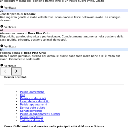
un riscontro vi manderò l'opinione tramite invio di un vostro nuovo invito. Grazie
Verificata
JE
Jennifer pensa di
Teodora
:
Una ragazza gentile e molto volenterosa, sono davvero felice del lavoro svolto. La consiglio
davvero!
Verificata
AL
Alessandra pensa di
Rosa Pina Ortiz
:
Disponibile, gentile, simpatica e professionale. Completamente autonoma nella gestione della
casa (pulizie, stiraggio, gestione animali domestici).
Verificata
FA
Fabiana pensa di
Rosa Pina Ortiz
:
Rosa è molto puntuale, precisa nel lavoro, le pulizie sono fatte molto bene e lei è molto alla
mano. Pienamente soddisfatta!
Verificata
Servizi correlati
Pulizie domestiche
Colf
Pulizie condominiali
Lavanderia a domicilio
Pulizie appartamenti
Donna delle pulizie
Servizi domestici
Pulizia di appartamenti turistici
Pulizie post-lavori
Tintoria a domicilio
Cerca Collaboratrice domestica nelle principali città di Monza e Brianza