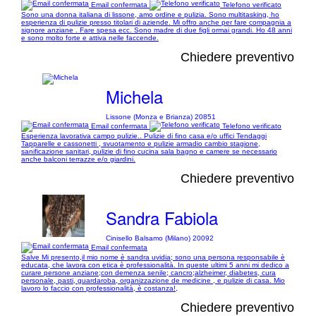
Email confermata
Telefono verificato
Sono una donna italiana di lissone, amo ordine e pulizia. Sono multitasking, ho
esperienza di pulizie presso titolari di aziende. Mi offro anche per fare compagnia a
signore anziane . Fare spesa ecc. Sono madre di due figli ormai grandi. Ho 48 anni
e sono molto forte e attiva nelle faccende.
Chiedere preventivo
Michela
Lissone (Monza e Brianza) 20851
Email confermata
Telefono verificato
Esperienza lavorativa campo pulizie.. Pulizie di fino casa e/o uffici Tendaggi
Tapparelle e cassonetti , svuotamento e pulizie armadio cambio stagione,
sanificazione sanitari, pulizie di fino cucina sala bagno e camere se necessario
anche balconi terrazze e/o giardini.
Chiedere preventivo
Sandra Fabiola
Cinisello Balsamo (Milano) 20092
Email confermata
Salve Mi presento,il mio nome è sandra uvidia; sono una persona responsabile è
educata, che lavora con etica è professionalità. In queste ultimi 5 anni mi dedico a
curare persone anziane;con demenza senile; cancro;alzheimer, diabetes, cura
personale, pasti, guardaroba, organizzazione de medicine , e pulizie di casa. Mio
lavoro lo faccio con professionalità, è costanza!,
Chiedere preventivo