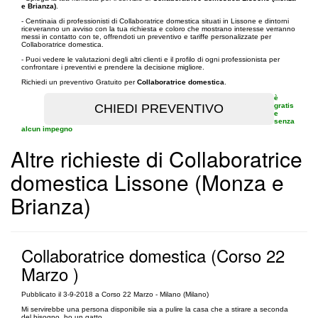
e Brianza)
.
- Centinaia di professionisti di Collaboratrice domestica situati in Lissone e dintorni
riceveranno un avviso con la tua richiesta e coloro che mostrano interesse verranno
messi in contatto con te, offrendoti un preventivo e tariffe personalizzate per
Collaboratrice domestica.
- Puoi vedere le valutazioni degli altri clienti e il profilo di ogni professionista per
confrontare i preventivi e prendere la decisione migliore.
Richiedi un preventivo Gratuito per
Collaboratrice domestica
.
è
gratis
e
senza
alcun impegno
Altre richieste di Collaboratrice
domestica Lissone (Monza e
Brianza)
Collaboratrice domestica (Corso 22
Marzo )
Pubblicato il 3-9-2018 a Corso 22 Marzo - Milano (Milano)
Mi servirebbe una persona disponibile sia a pulire la casa che a stirare a seconda
del bisogno, ho un gatto