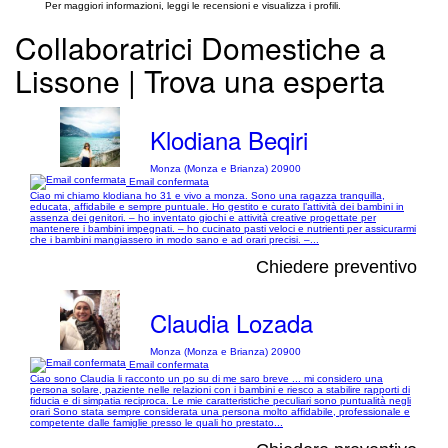
Per maggiori informazioni, leggi le recensioni e visualizza i profili.
Collaboratrici Domestiche a
Lissone | Trova una esperta
Klodiana Beqiri
Monza (Monza e Brianza) 20900
Email confermata
Ciao mi chiamo klodiana ho 31 e vivo a monza. Sono una ragazza tranquilla,
educata, affidabile e sempre puntuale. Ho gestito e curato l’attività dei bambini in
assenza dei genitori. – ho inventato giochi e attività creative progettate per
mantenere i bambini impegnati. – ho cucinato pasti veloci e nutrienti per assicurarmi
che i bambini mangiassero in modo sano e ad orari precisi. –...
Chiedere preventivo
Claudia Lozada
Monza (Monza e Brianza) 20900
Email confermata
Ciao sono Claudia li racconto un po su di me saro breve ... mi considero una
persona solare, paziente nelle relazioni con i bambini e riesco a stabilire rapporti di
fiducia e di simpatia reciproca. Le mie caratteristiche peculiari sono puntualità negli
orari Sono stata sempre considerata una persona molto affidabile, professionale e
competente dalle famiglie presso le quali ho prestato...