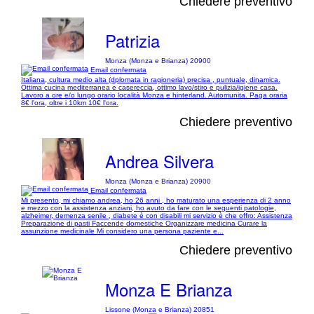
Chiedere preventivo
Patrizia
Monza (Monza e Brianza) 20900
Email confermata
Italiana, cultura medio alta (dplomata in ragioneria) precisa , puntuale, dinamica.
Ottima cucina mediterranea e casereccia, ottimo lavo/stiro e pulizia/igiene casa.
Lavoro a ore e/o lungo orario località Monza e hinterland. Automunita. Paga oraria
8€ l'ora, oltre i 10km 10€ l'ora.
Chiedere preventivo
Andrea Silvera
Monza (Monza e Brianza) 20900
Email confermata
Mi presento, mi chiamo andrea, ho 26 anni , ho maturato una esperienza di 2 anno
e mezzo con la assistenza anziani, ho avuto da fare con le seguenti patologie,
alzheimer, demenza senile , diabete è con disabili mi servizio è che offro: Assistenza
Preparazione di pasti Faccende domestiche Organizzare medicina Curare la
assunzione medicinale Mi considero una persona paziente e...
Chiedere preventivo
Monza E Brianza
Lissone (Monza e Brianza) 20851