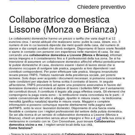
Chiedere preventivo
Collaboratrice domestica
Lissone (Monza e Brianza)
Le collaboratrici domestiche hanno un prezzo o tariffa che varia dagli 8 ai 12
euro/ora circa. I servizi abituali che realizzano sono: pulire la casa, stirare, ecc. Il
numero di ore in cui lavorerà dipende dai metri quadri della casa, dal numero di
stanze e dai compiti ausiliari che dovrà svolgere. Disponiamo di fasce orarie flessibili
e siamo in contatto con persone con esperienza nelle mansioni di casa. Se stai
cercando una
collaboratrice domestica a Lissone (Monza e Brianza)
, informati
senza impegno e ti contatteranno fino a 4 professionisti della tua zona. Se si ha
intenzione di assumere un collaboratore domestico affinché effettui periodicamente
le pulizie domestiche di casa, dovranno essere i datori di lavoro stessi che si
dovranno occupare di svolgere tale pratica, pagando ai loro dipendenti i vari
contributi corrispondenti. Per poter effettuare tale pratica, bisogna innanzitutto
recarsi presso l’INPS, l'Istituto nazionale della previdenza sociale, per potersi
iscrivere. Solo dopo aver acquisito i documenti necessari, si potranno concordare le
varie condizioni per stipulare in forma scritta il contratto di lavoro. In seguito
all'iscrizione, l'INPS provvederà ad aprire una posizione assicurativa in favore del
lavoratore domestico ed invierà al datore di lavoro i bollettini MAV per il versamento
dei contributi dovuti. Il contributo è legato alla paga effettiva oraria. Gli elementi che
compongono la paga oraria sono: - la retribuzione oraria concordata tra le parti; - il
valore convenzionale del vitto e alloggio, ripartito in misura oraria; - la tredicesima
mensilità (gratifica natalizia) ripartita in misura oraria. Maggiori e complete
informazioni si possono comunque reperire direttamente nella pagina web
dell’INPS, sotto la voce: lavoratori domestici. Disponiamo di una fascia oraria
flessibile e contiamo con i migliori professionisti del settore della pulizia domestica.
Se sei alla ricerca di un servizio di collaboratrice domestica a Lissone (Monza e
Brianza), chiedi un preventivo senza alcun impegno e fino a 4
colf
della tua zona si
metteranno in contatto con te. Con Cronoshare, puoi trovare
Collaboratrice
domestica vicino a me
. I migliori servizi locali della tua città.
Come funziona?
- Spiega la tua richiesta per il servizio di
Collaboratrice domestica Lissone (Monza