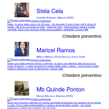
Stela Cela
Cinisello Balsamo (Milano) 20092
Email confermata
Salve, io sono stela cela e ho 36 anni . Ho lavorato 3 anni come colf e dona di
pulizie . Mi sono occupato di tutto , lavaggio vetri , preparazione pasti e pulizie
generali. Sono una persona molto responsabile e affidabile. Grazie mille
Chiedere preventivo
Maricel Ramos
Milano (Milano) 20126 Bicocca Greco Pirelli
Email confermata
Avere una bella signora giorno e signore, io sono una filippina alla ricerca di un
posto di lavoro, o parte di tempo la pulizia della casa o ufficio. I sono buono nella
pulizia e disposti a dare di riferimento. Grazie mille
Chiedere preventivo
Mb Quinde Ponton
Monza (Monza e Brianza) 20900
Email confermata
Sono una giovane mamma ocn tanta necessità di lavorare per aiutare con le spese
a casa. Sono seria responsabile e capace di apprendere subito, con tanta
pazienza e amore per il lavoro che mi si da.