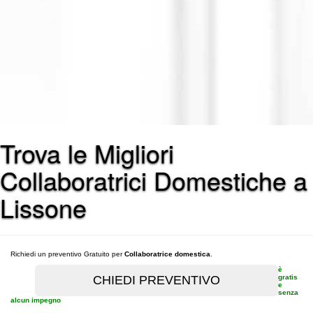
Trova le Migliori
Collaboratrici Domestiche a
Lissone
Richiedi un preventivo Gratuito per
Collaboratrice domestica
.
è
gratis
e
senza
alcun impegno