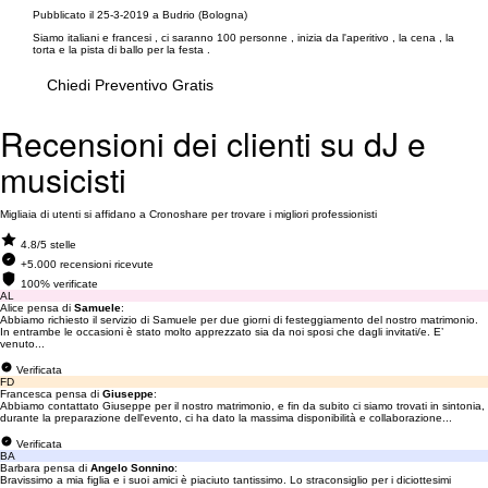
Pubblicato il 25-3-2019 a Budrio (Bologna)
Siamo italiani e francesi , ci saranno 100 personne , inizia da l'aperitivo , la cena , la
torta e la pista di ballo per la festa .
Chiedi Preventivo Gratis
Recensioni dei clienti su dJ e
musicisti
Migliaia di utenti si affidano a Cronoshare per trovare i migliori professionisti
4.8/5 stelle
+5.000 recensioni ricevute
100% verificate
AL
Alice pensa di
Samuele
:
Abbiamo richiesto il servizio di Samuele per due giorni di festeggiamento del nostro matrimonio.
In entrambe le occasioni è stato molto apprezzato sia da noi sposi che dagli invitati/e. E’
venuto...
Verificata
FD
Francesca pensa di
Giuseppe
:
Abbiamo contattato Giuseppe per il nostro matrimonio, e fin da subito ci siamo trovati in sintonia,
durante la preparazione dell'evento, ci ha dato la massima disponibilità e collaborazione...
Verificata
BA
Barbara pensa di
Angelo Sonnino
:
Bravissimo a mia figlia e i suoi amici è piaciuto tantissimo. Lo straconsiglio per i diciottesimi