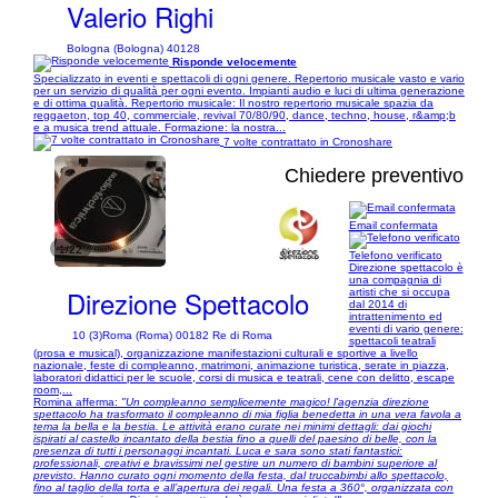
Valerio Righi
Bologna (Bologna) 40128
Risponde velocemente
Specializzato in eventi e spettacoli di ogni genere. Repertorio musicale vasto e vario
per un servizio di qualità per ogni evento. Impianti audio e luci di ultima generazione
e di ottima qualità. Repertorio musicale: Il nostro repertorio musicale spazia da
reggaeton, top 40, commerciale, revival 70/80/90, dance, techno, house, r&amp;b
e a musica trend attuale. Formazione: la nostra...
7 volte contrattato in Cronoshare
Chiedere preventivo
Email confermata
1/22
Telefono verificato
Direzione spettacolo è
una compagnia di
Direzione Spettacolo
artisti che si occupa
dal 2014 di
intrattenimento ed
eventi di vario genere:
10 (3)
Roma (Roma) 00182 Re di Roma
spettacoli teatrali
(prosa e musical), organizzazione manifestazioni culturali e sportive a livello
nazionale, feste di compleanno, matrimoni, animazione turistica, serate in piazza,
laboratori didattici per le scuole, corsi di musica e teatrali, cene con delitto, escape
room,...
Romina afferma:
"Un compleanno semplicemente magico! l'agenzia direzione
spettacolo ha trasformato il compleanno di mia figlia benedetta in una vera favola a
tema la bella e la bestia. Le attività erano curate nei minimi dettagli: dai giochi
ispirati al castello incantato della bestia fino a quelli del paesino di belle, con la
presenza di tutti i personaggi incantati. Luca e sara sono stati fantastici:
professionali, creativi e bravissimi nel gestire un numero di bambini superiore al
previsto. Hanno curato ogni momento della festa, dal truccabimbi allo spettacolo,
fino al taglio della torta e all’apertura dei regali. Una festa a 360°, organizzata con