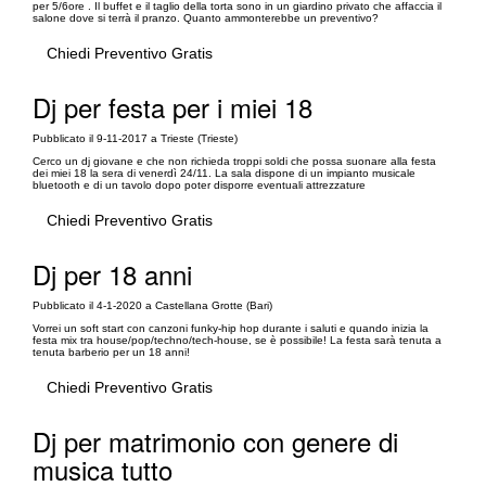
per 5/6ore . Il buffet e il taglio della torta sono in un giardino privato che affaccia il
salone dove si terrà il pranzo. Quanto ammonterebbe un preventivo?
Chiedi Preventivo Gratis
Dj per festa per i miei 18
Pubblicato il 9-11-2017 a Trieste (Trieste)
Cerco un dj giovane e che non richieda troppi soldi che possa suonare alla festa
dei miei 18 la sera di venerdì 24/11. La sala dispone di un impianto musicale
bluetooth e di un tavolo dopo poter disporre eventuali attrezzature
Chiedi Preventivo Gratis
Dj per 18 anni
Pubblicato il 4-1-2020 a Castellana Grotte (Bari)
Vorrei un soft start con canzoni funky-hip hop durante i saluti e quando inizia la
festa mix tra house/pop/techno/tech-house, se è possibile! La festa sarà tenuta a
tenuta barberio per un 18 anni!
Chiedi Preventivo Gratis
Dj per matrimonio con genere di
musica tutto