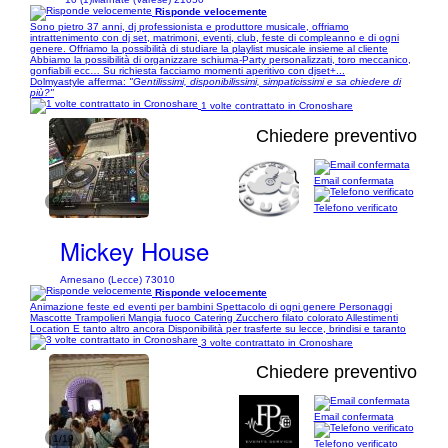
Risponde velocemente
Sono pietro 37 anni, dj professionista e produttore musicale, offriamo
intrattenimento con dj set, matrimoni, eventi, club, feste di compleanno e di ogni
genere. Offriamo la possibilità di studiare la playlist musicale insieme al cliente
Abbiamo la possibilità di organizzare schiuma-Party personalizzati, toro meccanico,
gonfiabili ecc… Su richiesta facciamo momenti aperitivo con djset+...
Dolmyastyle afferma:
"Gentilissimi, disponibilissimi, simpaticissimi e sa chiedere di
più?"
1 volte contrattato in Cronoshare
Chiedere preventivo
Email confermata
1/11
Telefono verificato
Mickey House
Arnesano (Lecce) 73010
Risponde velocemente
Animazione feste ed eventi per bambini Spettacolo di ogni genere Personaggi
Mascotte Trampolieri Mangia fuoco Catering Zucchero filato colorato Allestimenti
Location E tanto altro ancora Disponibilità per trasferte su lecce, brindisi e taranto
3 volte contrattato in Cronoshare
Chiedere preventivo
Email confermata
1/19
Telefono verificato