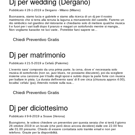
Dj per wedding (Dergano)
Pubblicato il 28-1-2019 a Dergano - Milano (Milano)
Buonasera, siamo lucia e gabriele e siamo alla ricerca di un dj per il nostro
matrimonio che si terra alla tenuta la laguna a monasterolo del castello. Faremo un
rito simbolico nel giardino del ristorante e chiediamo solo di mettere qualche musica
li e fuori per i vari balli dopo il pranzo e magari un sottofondo mentre si mangia..
Non vogliamo karaoke ne luci varie.. Potrebbe farci sapere se...
Chiedi Preventivo Gratis
Dj per matrimonio
Pubblicato il 21-5-2019 a Cefalù (Palermo)
L'evento sara' composto da una prima parte, la cena, dove e' necessaria solo
musica di sottofondo (non so, jazz blues, ne possiamo discutere), poi da scegliere
insieme una canzone per il ballo degli sposi e subito dopo la parte forte con musica
per ballare in pista. La durata dell'evento sara' di 8 ore circa (chiusura approx 4:00),
localita' cefalu' (pa). Attendo notizie sulla sua...
Chiedi Preventivo Gratis
Dj per diciottesimo
Pubblicato il 9-9-2019 a Soave (Verona)
Buongiorno, le volevo chiedere un preventivo per questa serata che si terrà il giorno
26 ottobre 2019 in un locale (che però devo ancora decidere) dalle ore 22.00 fino
alle 01.00 presumo. Chiedo di essere contattata solo tramite email e non per
telefono. Grazie per la disponibilità.