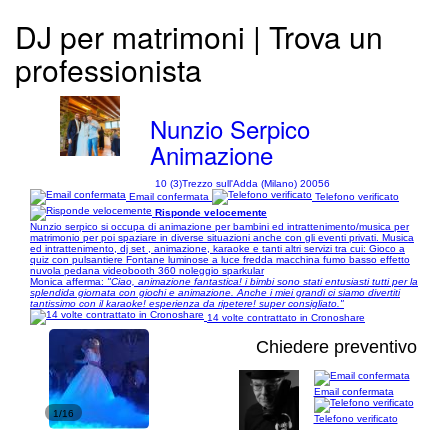
DJ per matrimoni | Trova un
professionista
Nunzio Serpico
Animazione
10 (3)
Trezzo sull'Adda (Milano) 20056
Email confermata
Telefono verificato
Risponde velocemente
Nunzio serpico si occupa di animazione per bambini ed intrattenimento/musica per
matrimonio per poi spaziare in diverse situazioni anche con gli eventi privati. Musica
ed intrattenimento, dj set , animazione, karaoke e tanti altri servizi tra cui: Gioco a
quiz con pulsantiere Fontane luminose a luce fredda macchina fumo basso effetto
nuvola pedana videobooth 360 noleggio sparkular
Monica afferma:
"Ciao, animazione fantastica! i bimbi sono stati entusiasti tutti per la
splendida giornata con giochi e animazione. Anche i miei grandi ci siamo divertiti
tantissimo con il karaoke! esperienza da ripetere! super consigliato."
14 volte contrattato in Cronoshare
Chiedere preventivo
Email confermata
1/16
Telefono verificato