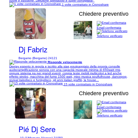
cuore e passione. Direzione spettacolo è super consigliata!"
1 volte contrattato in Cronoshare
Chiedere preventivo
Email confermata
1/24
Telefono verificato
Dj Fabriz
Bergamo (Bergamo) 24121
Risponde velocemente
Deejay esperto in regola e iscritto alla siae,equipaggiato della propria consolle
audio/amplificazione sonora con una capacità musicale minima di 650watt rms,
oppure sistema pa per grandi eventi, coppia teste mobili multicolori a led anche
effetto strobo, macchina del fumo 1500 watt, mixo musica soulfulhouse, dancepop,
revival italodisco e funkydisco, gli anni italian graffiti, la house...
15 volte contrattato in Cronoshare
Chiedere preventivo
Email confermata
1/6
Telefono verificato
Pié Dj Sere
10 (1)
Marnate (Varese) 21050