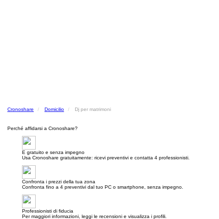
Cronoshare
Domicilio
Dj per matrimoni
Perché affidarsi a Cronoshare?
E gratuito e senza impegno
Usa Cronoshare gratuitamente: ricevi preventivi e contatta 4 professionisti.
Confronta i prezzi della tua zona
Confronta fino a 4 preventivi dal tuo PC o smartphone, senza impegno.
Professionisti di fiducia
Per maggiori informazioni, leggi le recensioni e visualizza i profili.