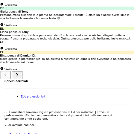
Verificata
GB
Giulia pensa di
Tony
:
Persona molto disponibile e pronta ad accontentare il cliente. È stato un piacere avere lui e la
sua bellissima fidanzata alla nostra festa 😍
Verificata
EL
Elena pensa di
Tony
:
Persona molto disponibile e professionale. Con la sua scelta musicale ha rallegrato tutta la
serata. Persona preparata e molto gioviale. Ottima presenza per delle bellissime feste musicali.
Lo...
Verificata
EL
Elisa pensa di
Damian Dj
:
Molto gentile e professionista, mi ha aiutata a risolvere un dubbio che avevamo e ha permesso
che trovassi la soluzione
Verificata
Servizi correlati
DJs professionisti
Su Cronoshare troverai i migliori professionisti di DJ per matrimoni | Trova un
professionista. Richiedi un preventivo e fino a 4 professionisti della tua zona ti
contatteranno entro poche ore.
Vuoi lavorare con noi?