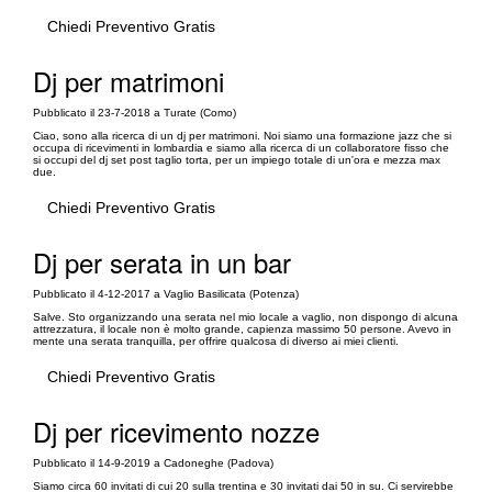
Chiedi Preventivo Gratis
Dj per matrimoni
Pubblicato il 23-7-2018 a Turate (Como)
Ciao, sono alla ricerca di un dj per matrimoni. Noi siamo una formazione jazz che si
occupa di ricevimenti in lombardia e siamo alla ricerca di un collaboratore fisso che
si occupi del dj set post taglio torta, per un impiego totale di un'ora e mezza max
due.
Chiedi Preventivo Gratis
Dj per serata in un bar
Pubblicato il 4-12-2017 a Vaglio Basilicata (Potenza)
Salve. Sto organizzando una serata nel mio locale a vaglio, non dispongo di alcuna
attrezzatura, il locale non è molto grande, capienza massimo 50 persone. Avevo in
mente una serata tranquilla, per offrire qualcosa di diverso ai miei clienti.
Chiedi Preventivo Gratis
Dj per ricevimento nozze
Pubblicato il 14-9-2019 a Cadoneghe (Padova)
Siamo circa 60 invitati di cui 20 sulla trentina e 30 invitati dai 50 in su. Ci servirebbe