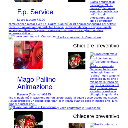
Siamo entusiasti di
presentare **F. P.
F.p. Service
Service**, la nostra
agenzia specializzata
nell’affitto di
attrezzature audio,
Lecce (Lecce) 73100
luci ed effetti per
compleanni e piccoli eventi di piazza. Con più di 10 anni di esperienza nel settore
come dj e animazione per adulti e bambini, abbiamo deciso di ampliare i nostri
servizi per offrire un'esperienza unica a tutti coloro che vogliono rendere
indimenticabili le...
3 volte contrattato in Cronoshare
Chiedere preventivo
Email confermata
1/31
Telefono verificato
Ormai anche in casa
riecheggia il nome
Mago Pallino
"pallino", ogni tanto mi
dimentico quasi che il
mio nome in realtà sia
Animazione
giorgio. Ho iniziato nel
2012, volevo fare un
esperienza estiva in
Palermo (Palermo) 90145
villaggio, la quale alla
fine si trasformò in passione per un lavoro grazie al quale posso essere me stesso.
Alcuni direbbero un eterno peter pan, io in realtà quando sono in mezzo a voi tutti,
grandi o piccoli che...
9 volte contrattato in Cronoshare
Chiedere preventivo