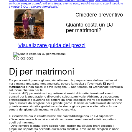
una garanzia affidabile al 100%. Mi sono davvero trovato bene, ed i miei amici mi
scrivono sempre quando c'è una festa, evento eccc, perché cercano solo il meglio e
il meglio è Qui , davvero formidabile."
Chiedere preventivo
Quanto costa un DJ
per matrimoni?
1/11
Visualizzare guida dei prezzi
€
€€
€€€
€€€€
Dj per matrimoni
Tra poco sarà il grande giorno, stai ultimando la preparazione del tuo matrimonio
ma ti manca una parte fondamentale, trovare la musica e l’eventuale
Dj per il
matrimonio
e non sai chi e dove rivolgerti?... Non temere, su Cronoshare troverai la
soluzione che farà per te!
Il servizio di Dj per matrimoni appartiene ai servizi di intrattenimento ed eventi
pensati per la preparazione di eventi e celebrazioni varie. Abbiamo a disposizione
professionisti che lavorano nel settore da anni, esperti in eventi per matrimoni e nel
tipo di musica da scegliere per il grande giorno. Insieme ai professionisti del servizio
potrete essere aiutati e guidati verso la strada giusta per la scelta della colonna
sonora del giorno più importante della vostra vita.
Ti elenchiamo ora le caratteristiche che contraddistinguono un DJ superlativo:
- Deve selezionare la musica, quindi conoscere bene brani ed artisti, soprattutto
quelli del momento;
- Deve riempire la pista: deve selezionare i migliori tra gli ultimi brani secondo i
propri, ma soprattutto secondo quelli della clientela, deve inoltre sceglierli in base