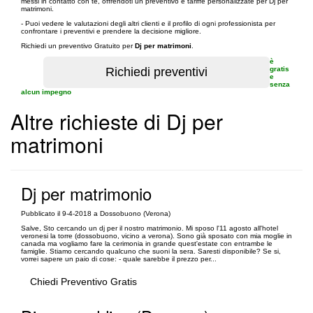
messi in contatto con te, offrendoti un preventivo e tariffe personalizzate per Dj per
matrimoni.
- Puoi vedere le valutazioni degli altri clienti e il profilo di ogni professionista per
confrontare i preventivi e prendere la decisione migliore.
Richiedi un preventivo Gratuito per
Dj per matrimoni
.
è
gratis
e
senza
alcun impegno
Altre richieste di Dj per
matrimoni
Dj per matrimonio
Pubblicato il 9-4-2018 a Dossobuono (Verona)
Salve, Sto cercando un dj per il nostro matrimonio. Mi sposo l'11 agosto all'hotel
veronesi la torre (dossobuono, vicino a verona). Sono già sposato con mia moglie in
canada ma vogliamo fare la cerimonia in grande quest'estate con entrambe le
famiglie. Stiamo cercando qualcuno che suoni la sera. Saresti disponibile? Se si,
vorrei sapere un paio di cose: - quale sarebbe il prezzo per...
Chiedi Preventivo Gratis