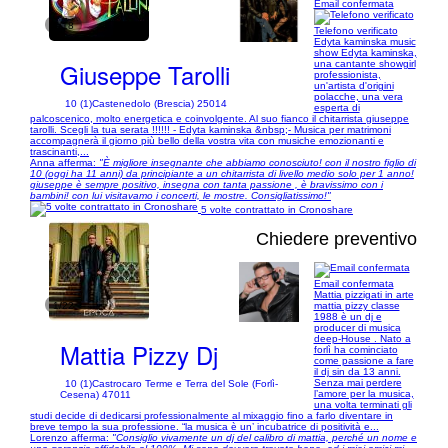
Email confermata
1/18
Telefono verificato
Edyta kaminska music
show Edyta kaminska,
Giuseppe Tarolli
una cantante showgirl
professionista,
un'artista d'origini
polacche, una vera
10 (1)
Castenedolo (Brescia) 25014
esperta di
palcoscenico, molto energetica e coinvolgente. Al suo fianco il chitarrista giuseppe
tarolli. Scegli la tua serata !!!!!! - Edyta kaminska &nbsp;- Musica per matrimoni
accompagnerà il giorno più bello della vostra vita con musiche emozionanti e
trascinanti,...
Anna afferma:
"È migliore insegnante che abbiamo conosciuto! con il nostro figlio di
10 (oggi ha 11 anni) da principiante a un chitarrista di livello medio solo per 1 anno!
giuseppe è sempre positivo, insegna con tanta passione , è bravissimo con i
bambini! con lui visitavamo i concerti, le mostre. Consigliatissimo!"
5 volte contrattato in Cronoshare
Chiedere preventivo
Email confermata
Mattia pizzigati in arte
1/22
mattia pizzy classe
1988 è un dj e
producer di musica
deep-House . Nato a
Mattia Pizzy Dj
forlì ha cominciato
come passione a fare
il dj sin da 13 anni.
Senza mai perdere
10 (1)
Castrocaro Terme e Terra del Sole (Forlì-
l’amore per la musica,
Cesena) 47011
una volta terminati gli
studi decide di dedicarsi professionalmente al mixaggio fino a farlo diventare in
breve tempo la sua professione. “la musica è un’ incubatrice di positività e...
Lorenzo afferma:
"Consiglio vivamente un dj del calibro di mattia, perché un nome e