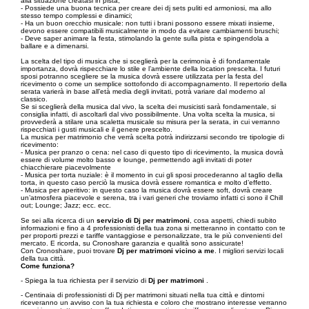
alla situazione creatasi in pista;
- Possiede una buona tecnica per creare dei dj sets puliti ed armoniosi, ma allo
stesso tempo complessi e dinamici;
- Ha un buon orecchio musicale: non tutti i brani possono essere mixati insieme,
devono essere compatibili musicalmente in modo da evitare cambiamenti bruschi;
- Deve saper animare la festa, stimolando la gente sulla pista e spingendola a
ballare e a dimenarsi.
La scelta del tipo di musica che si sceglierà per la cerimonia è di fondamentale
importanza, dovrà rispecchiare lo stile e l’ambiente della location prescelta. I futuri
sposi potranno scegliere se la musica dovrà essere utilizzata per la festa del
ricevimento o come un semplice sottofondo di accompagnamento. Il repertorio della
serata varierà in base all’età media degli invitati, potrà variare dal moderno al
classico.
Se si sceglierà della musica dal vivo, la scelta dei musicisti sarà fondamentale, si
consiglia infatti, di ascoltarli dal vivo possibilmente. Una volta scelta la musica, si
provvederà a stilare una scaletta musicale su misura per la serata, in cui verranno
rispecchiati i gusti musicali e il genere prescelto.
La musica per matrimonio che verrà scelta potrà indirizzarsi secondo tre tipologie di
ricevimento:
- Musica per pranzo o cena: nel caso di questo tipo di ricevimento, la musica dovrà
essere di volume molto basso e lounge, permettendo agli invitati di poter
chiacchierare piacevolmente
- Musica per torta nuziale: è il momento in cui gli sposi procederanno al taglio della
torta, in questo caso perciò la musica dovrà essere romantica e molto d’effetto.
- Musica per aperitivo: in questo caso la musica dovrà essere soft, dovrà creare
un’atmosfera piacevole e serena, tra i vari generi che troviamo infatti ci sono il Chill
out; Lounge; Jazz; ecc. ecc.
Se sei alla ricerca di un
servizio di Dj per matrimoni
, cosa aspetti, chiedi subito
informazioni e fino a 4 professionisti della tua zona si metteranno in contatto con te
per proporti prezzi e tariffe vantaggiose e personalizzate, tra le più convenienti del
mercato. E ricorda, su Cronoshare garanzia e qualità sono assicurate!
Con Cronoshare, puoi trovare
Dj per matrimoni vicino a me
. I migliori servizi locali
della tua città.
Come funziona?
- Spiega la tua richiesta per il servizio di
Dj per matrimoni
.
- Centinaia di professionisti di Dj per matrimoni situati nella tua città e dintorni
riceveranno un avviso con la tua richiesta e coloro che mostrano interesse verranno