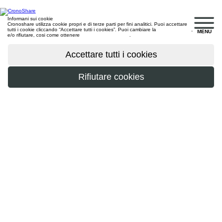
Informani sui cookie
Cronoshare utilizza cookie propri e di terze parti per fini analitici. Puoi accettare
tutti i cookie cliccando “Accettare tutti i cookies”. Puoi cambiare la
configurazione
,
MENU
e/o rifiutare, cosi come ottenere
maggiori informazioni
.