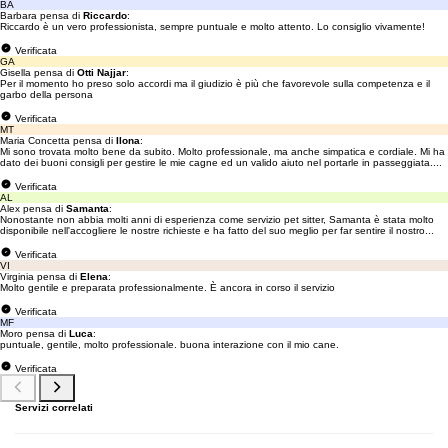
BA
Barbara pensa di
Riccardo
:
Riccardo è un vero professionista, sempre puntuale e molto attento. Lo consiglio vivamente!
Verificata
GA
Gisella pensa di
Otti Najjar
:
Per il momento ho preso solo accordi ma il giudizio è più che favorevole sulla competenza e il
garbo della persona
Verificata
MT
Maria Concetta pensa di
Ilona
:
Mi sono trovata molto bene da subito. Molto professionale, ma anche simpatica e cordiale. Mi ha
dato dei buoni consigli per gestire le mie cagne ed un valido aiuto nel portarle in passeggiata....
Verificata
AL
Alex pensa di
Samanta
:
Nonostante non abbia molti anni di esperienza come servizio pet sitter, Samanta è stata molto
disponibile nell'accogliere le nostre richieste e ha fatto del suo meglio per far sentire il nostro...
Verificata
VI
Virginia pensa di
Elena
:
Molto gentile e preparata professionalmente. È ancora in corso il servizio
Verificata
MF
Moro pensa di
Luca
:
puntuale, gentile, molto professionale. buona interazione con il mio cane.
Verificata
Servizi correlati