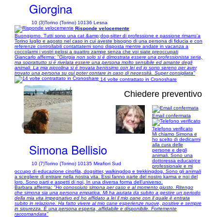
Giorgina
10 (3)
Torino (Torino) 10136 Lesna
Risponde velocemente
Buongiorno. Tutti sono una cat &amp;dog-sitter di professione e passione rimarro'a
Torino luglio e agosto nel caso in cui aveste bisogno di una persona di fiducia e con
referenze controllabili contattatemi sono disposta mentre andate in vacanza a
coccolarmi i vostri pelosi a quattro zampe senza che voi siate preoccupati
Giancarlo afferma:
"Giorgia non solo si é dimostrata essere una professionista seria,
ma soprattutto si é rivelata essere una persona molto sensibile ed amante degli
animali. La mia piccolina si é trovata benissimo con lei ed io sono sereno per aver
trovato una persona su cui poter contare in caso di necessità. Super consigliata"
14 volte contrattato in Cronoshare
Chiedere preventivo
Email confermata
1/10
Telefono verificato
Mi chiamo Simona e
ho scelto di dedicarmi
Simona Bellisio
alla cura delle
persone e degli
animali. Sono una
dottoressa educatrice
10 (7)
Torino (Torino) 10135 Mirafiori Sud
professionale e mi
occupo di educazione cinofila, dogsitter, walkingdog e trekkingdog. Sono gli animali
a scegliere di entrare nella nostra vita. Essi fanno parte del nostro karma e noi del
loro. Sono parti e aspetti di noi, In una diversa forma dell’universo.
Barbara afferma:
"Ho conosciuto simona per caso e al momento giusto. Ritengo
che simona sia una persona empatica. Mi ha aiutata da subito a gestire un periodo
della mia vita impegnativo ed ho affidato a lei il mio cane con il quale è entrata
subito in relazione. Ha fatto vivere al mio cane esperienze nuove, positive e sempre
in sicurezza. È una persona esperta, affidabile e disponibile. Fortemente
raccomandata"