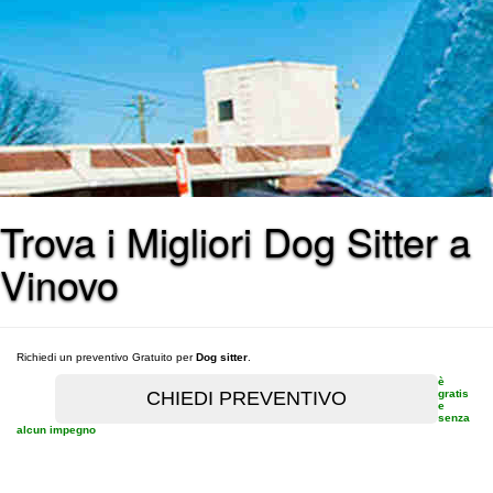
Trova i Migliori Dog Sitter a
Vinovo
Richiedi un preventivo Gratuito per
Dog sitter
.
è
gratis
e
senza
alcun impegno