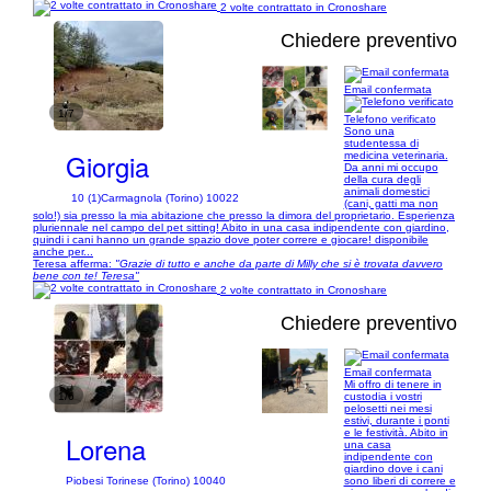
2 volte contrattato in Cronoshare
Chiedere preventivo
Email confermata
1/7
Telefono verificato
Sono una
studentessa di
Giorgia
medicina veterinaria.
Da anni mi occupo
della cura degli
animali domestici
10 (1)
Carmagnola (Torino) 10022
(cani, gatti ma non
solo!) sia presso la mia abitazione che presso la dimora del proprietario. Esperienza
pluriennale nel campo del pet sitting! Abito in una casa indipendente con giardino,
quindi i cani hanno un grande spazio dove poter correre e giocare! disponibile
anche per...
Teresa afferma:
"Grazie di tutto e anche da parte di Milly che si è trovata davvero
bene con te! Teresa"
2 volte contrattato in Cronoshare
Chiedere preventivo
Email confermata
Mi offro di tenere in
1/6
custodia i vostri
pelosetti nei mesi
estivi, durante i ponti
e le festività. Abito in
Lorena
una casa
indipendente con
giardino dove i cani
sono liberi di correre e
Piobesi Torinese (Torino) 10040