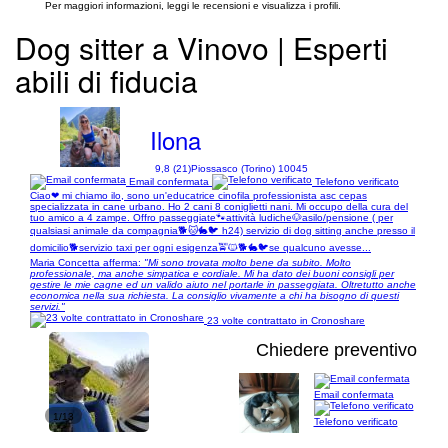
Per maggiori informazioni, leggi le recensioni e visualizza i profili.
Dog sitter a Vinovo | Esperti
abili di fiducia
Ilona
9,8 (21)
Piossasco (Torino) 10045
Email confermata
Telefono verificato
Ciao❤ mi chiamo ilo, sono un'educatrice cinofila professionista asc cepas
specializzata in cane urbano. Ho 2 cani 8 coniglietti nani. Mi occupo della cura del
tuo amico a 4 zampe. Offro passeggiate🐾attività ludiche🐶asilo/pensione ( per
qualsiasi animale da compagnia🐕🐱🐇🐦 h24) servizio di dog sitting anche presso il
domicilio🐕servizio taxi per ogni esigenza🚖🐱🐕🐇🐦se qualcuno avesse...
Maria Concetta afferma:
"Mi sono trovata molto bene da subito. Molto
professionale, ma anche simpatica e cordiale. Mi ha dato dei buoni consigli per
gestire le mie cagne ed un valido aiuto nel portarle in passeggiata. Oltretutto anche
economica nella sua richiesta. La consiglio vivamente a chi ha bisogno di questi
servizi."
23 volte contrattato in Cronoshare
Chiedere preventivo
Email confermata
1/13
Telefono verificato