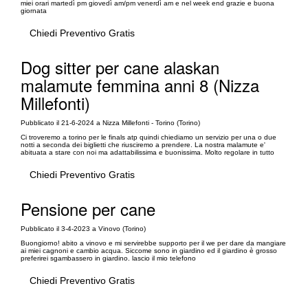
miei orari martedì pm giovedì am/pm venerdì am e nel week end grazie e buona
giornata
Chiedi Preventivo Gratis
Dog sitter per cane alaskan
malamute femmina anni 8 (Nizza
Millefonti)
Pubblicato il 21-6-2024 a Nizza Millefonti - Torino (Torino)
Ci troveremo a torino per le finals atp quindi chiediamo un servizio per una o due
notti a seconda dei biglietti che riusciremo a prendere. La nostra malamute e'
abituata a stare con noi ma adattabilissima e buonissima. Molto regolare in tutto
Chiedi Preventivo Gratis
Pensione per cane
Pubblicato il 3-4-2023 a Vinovo (Torino)
Buongiorno! abito a vinovo e mi servirebbe supporto per il we per dare da mangiare
ai miei cagnoni e cambio acqua. Siccome sono in giardino ed il giardino è grosso
preferirei sgambassero in giardino. lascio il mio telefono
Chiedi Preventivo Gratis