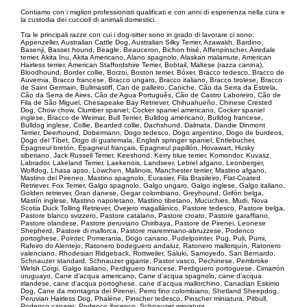
Contiamo con i migliori professionisti qualificati e con anni di esperienza nella cura e
la custodia dei cuccioli di animali domestici.
Tra le principali razze con cui i dog-sitter sono in grado di lavorare ci sono:
Appenzeller, Australian Cattle Dog, Australian Silky Terrier, Azawakh, Bardino,
Basenji, Basset hound, Beagle, Beauceron, Bichon frisé, Affenpinscher, Airedale
terrier, Akita Inu, Akita Americano, Alano spagnolo, Alaskan malamute, American
Hairless terrier, American Staffordshire Terrier, Bobtail, Maltese (razza canina),
Bloodhound, Border collie, Borzoi, Boston terrier, Bóxer, Bracco tedesco, Bracco de
Auvernia, Bracco francese, Bracco ungaro, Bracco italiano, Bracco tirolese, Bracco
de Saint Germain, Bullmastiff, Can de palleiro, Caniche, Cão da Serra da Estrela,
Cão da Serra de Aires, Cão de Agua Português, Cão de Castro Laboreiro, Cão de
Fila de São Miguel, Chesapeake Bay Retriever, Chihuahueño, Chinese Crested
Dog, Chow chow, Clumber spaniel, Cocker spaniel americano, Cocker spaniel
inglese, Bracco de Weimar, Bull Terrier, Bulldog americano, Bulldog francese,
Bulldog inglese, Collie, Bearded collie, Dachshund, Dalmata, Dandie Dinmont
Terrier, Deerhound, Dobermann, Dogo tedesco, Dogo argentino, Dogo de burdeos,
Dogo del Tíbet, Dogo di guatemala, English springer spaniel, Entlebucher,
Épagneul bretón, Épagneul français, Epagneul papillón, Hovawart, Husky
siberiano, Jack Russell Terrier, Keeshond, Kerry blue terrier, Komondor, Kuvasz,
Labrador, Lakeland Terrier, Laekenois, Landseer, Lebrel afgano, Leonberger,
Wolfdog, Lhasa apso, Löwchen, Malinois, Manchester terrier, Mastino afgano,
Mastino del Pireneo, Mastino spagnolo, Eurasier, Fila Brasileiro, Flat-Coated
Retriever, Fox Terrier, Galgo spagnolo, Galgo ungaro, Galgo inglese, Galgo italiano,
Golden retriever, Gran danese, Gegar colombiano, Greyhound, Grifón belga,
Mastín inglese, Mastino napoletano, Mastino tibetano, Mucuchies, Mudi, Nova
Scotia Duck Tolling Retriever, Ovejero magallánico, Pastore tedesco, Pastore belga,
Pastore blanco svizzero, Pastore catalano, Pastore croato, Pastore garaffiano,
Pastore olandese, Pastore peruviano Chiribaya, Pastore de Pirenei, Leonese
Shepherd, Pastore di mallorca, Pastore maremmano-abruzzese, Podenco
portoghese, Pointer, Pomerania, Dogo canario, Pudelpointer, Pug, Puli, Pumi,
Rafeiro do Alentejo, Ratonero bodeguero andaluz, Ratonero mallorquín, Ratonero
valenciano, Rhodesian Ridgeback, Rottweiler, Saluki, Samoyedo, San Bernardo,
Schnauzer standard, Schnauzer gigante, Pastor vasco, Pechinese, Pembroke
Welsh Corgi, Galgo italiano, Perdiguero francese, Perdiguero portoguese, Cimarrón
uruguayo, Cane d’acqua americano, Cane d’acqua spagnolo, cane d’acqua
irlandese, cane d’acqua portoghese, cane d’acqua mallorchino, Canadian Eskimo
Dog, Cane da montagna dei Pirenei, Perro fino colombiano, Shetland Sheepdog,
Peruvian Hairless Dog, Phalène, Pinscher tedesco, Pinscher miniatura, Pitbull,
Podenco canario, Podenco ibicenco, Schnauzer miniatura.