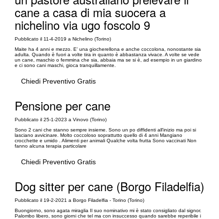
cane a casa di mia suocera a
nichelino via ugo foscolo 9
Pubblicato il 11-4-2019 a Nichelino (Torino)
Maite ha 4 anni e mezzo. E' una giocherellona e anche coccolona, nonostante sia
adulta. Quando è fuori a volte tira in quanto è abbastanza vivace. A volte se vede
un cane, maschio o femmina che sia, abbaia ma se si è, ad esempio in un giardino
e ci sono cani maschi, gioca tranquillamente.
Chiedi Preventivo Gratis
Pensione per cane
Pubblicato il 25-1-2023 a Vinovo (Torino)
Sono 2 cani che stanno sempre insieme. Sono un po diffidenti all'inizio ma poi si
lasciano avvicinare. Molto coccoloso soprattutto quello di 4 anni Mangiano
crocchette e umido . Alimenti per animali Qualche volta frutta Sono vaccinati Non
fanno alcuna terapia particolare
Chiedi Preventivo Gratis
Dog sitter per cane (Borgo Filadelfia)
Pubblicato il 19-2-2021 a Borgo Filadelfia - Torino (Torino)
Buongiorno, sono agata miraglia Il suo nominativo mi è stato consigliato dal signor.
Palombo libero, sono giorni che tel ma con insuccesso quando sarebbe reperibile i