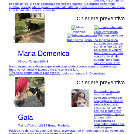
giocare, ma anche di
godersi un po' di pace all'ombra delle fresche frasche. Garantisco comunque
quattro passeggiate al giorno. Sono molto attenta, premurosa e cerco di mantenere
tutte le abitudini che il cucciolo ha...
Chiedere preventivo
Email confermata
Telefono verificato
1/9
Buongiorno, sono una ragazza di 24
anni, lavoro in un bar
part time fino alle 14
Maria Domenica
dal lunedì al venerdì.
Amo stare a contatto
con gli animali, da
quando sono nata
Vinovo (Torino) 10048
vivo con essi. Il mio
lavoro mi permette di avere quasi intere giornate libere e appunto, il mio tempo
libero vorrei riempirlo facendo ciò che amo più fare.
1 volte contrattato in Cronoshare
Chiedere preventivo
Mi prendo cura dei
vostri animali
domestici tenendogli
compagnia a casa se
1/10
siete a lavoro o in
vacanza, se cani mi
occupo di fargli fare
Gaia
passeggiate di qualità
(durata della
passeggiata da
concordare dulla base
Torino (Torino) 10134 Borgo Filadelfia
delle esigeze
fisiologiche del cane), eventualmente accompagnarli in toelettatura o dal veterinario
e molto altro, sulla base delle vostre necessità