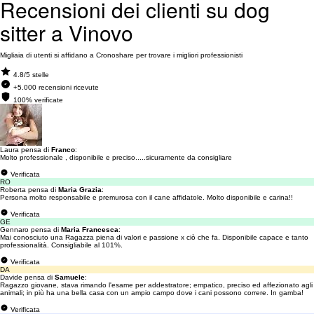
Recensioni dei clienti su dog
sitter a Vinovo
Migliaia di utenti si affidano a Cronoshare per trovare i migliori professionisti
4.8/5 stelle
+5.000 recensioni ricevute
100% verificate
Laura pensa di
Franco
:
Molto professionale , disponibile e preciso.....sicuramente da consigliare
Verificata
RO
Roberta pensa di
Maria Grazia
:
Persona molto responsabile e premurosa con il cane affidatole. Molto disponibile e carina!!
Verificata
GE
Gennaro pensa di
Maria Francesca
:
Mai conosciuto una Ragazza piena di valori e passione x ciò che fa. Disponibile capace e tanto
professionalità. Consigliabile al 101%.
Verificata
DA
Davide pensa di
Samuele
:
Ragazzo giovane, stava rimando l'esame per addestratore; empatico, preciso ed affezionato agli
animali; in più ha una bella casa con un ampio campo dove i cani possono correre. In gamba!
Verificata