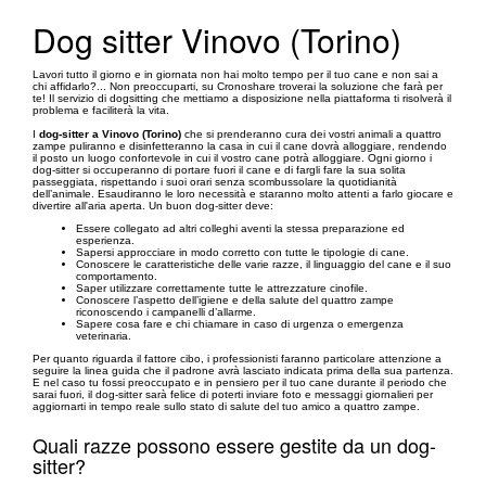
Dog sitter Vinovo (Torino)
Lavori tutto il giorno e in giornata non hai molto tempo per il tuo cane e non sai a
chi affidarlo?... Non preoccuparti, su Cronoshare troverai la soluzione che farà per
te! Il servizio di dogsitting che mettiamo a disposizione nella piattaforma ti risolverà il
problema e faciliterà la vita.
I
dog-sitter a Vinovo (Torino)
che si prenderanno cura dei vostri animali a quattro
zampe puliranno e disinfetteranno la casa in cui il cane dovrà alloggiare, rendendo
il posto un luogo confortevole in cui il vostro cane potrà alloggiare. Ogni giorno i
dog-sitter si occuperanno di portare fuori il cane e di fargli fare la sua solita
passeggiata, rispettando i suoi orari senza scombussolare la quotidianità
dell’animale. Esaudiranno le loro necessità e staranno molto attenti a farlo giocare e
divertire all'aria aperta. Un buon dog-sitter deve:
Essere collegato ad altri colleghi aventi la stessa preparazione ed
esperienza.
Sapersi approcciare in modo corretto con tutte le tipologie di cane.
Conoscere le caratteristiche delle varie razze, il linguaggio del cane e il suo
comportamento.
Saper utilizzare correttamente tutte le attrezzature cinofile.
Conoscere l’aspetto dell’igiene e della salute del quattro zampe
riconoscendo i campanelli d’allarme.
Sapere cosa fare e chi chiamare in caso di urgenza o emergenza
veterinaria.
Per quanto riguarda il fattore cibo, i professionisti faranno particolare attenzione a
seguire la linea guida che il padrone avrà lasciato indicata prima della sua partenza.
E nel caso tu fossi preoccupato e in pensiero per il tuo cane durante il periodo che
sarai fuori, il dog-sitter sarà felice di poterti inviare foto e messaggi giornalieri per
aggiornarti in tempo reale sullo stato di salute del tuo amico a quattro zampe.
Quali razze possono essere gestite da un dog-
sitter?