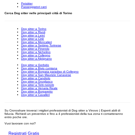
Petsitter
Passeggiatori cani
Cerca Dog sitter nelle principali città di Torino
Dog sitter a Torino
Dog sitter a Rivoli
Dog sitter a Leinì
Dog sitter a Ciriè
Dog sitter a Moncalieri
Dog sitter a Settimo Torinese
Dog sitter a Pinerolo
Dog sitter a Nichelino
Dog sitter a Collegno
Dog sitter a Alpignano
Dog sitter a Gerbido
Dog sitter a Bivio cumiana
Dog sitter a Borgata paradiso di Collegno
Dog sitter a San Maurizio Canavese
Dog sitter a Candiolo
Dog sitter a Grugliasco
Dog sitter a Tetti neirotti
Dog sitter a Venaria Reale
Dog sitter a Borgaretto
Dog sitter a Cavalleri
Su Cronoshare troverai i migliori professionisti di Dog sitter a Vinovo | Esperti abili di
fiducia. Richiedi un preventivo e fino a 4 professionisti della tua zona ti contatteranno
entro poche ore.
Vuoi lavorare con noi?
Registrati Gratis