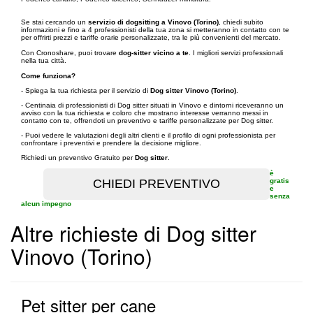
Se stai cercando un
servizio di dogsitting a Vinovo (Torino)
, chiedi subito
informazioni e fino a 4 professionisti della tua zona si metteranno in contatto con te
per offrirti prezzi e tariffe orarie personalizzate, tra le più convenienti del mercato.
Con Cronoshare, puoi trovare
dog-sitter vicino a te
. I migliori servizi professionali
nella tua città.
Come funziona?
- Spiega la tua richiesta per il servizio di
Dog sitter Vinovo (Torino)
.
- Centinaia di professionisti di Dog sitter situati in Vinovo e dintorni riceveranno un
avviso con la tua richiesta e coloro che mostrano interesse verranno messi in
contatto con te, offrendoti un preventivo e tariffe personalizzate per Dog sitter.
- Puoi vedere le valutazioni degli altri clienti e il profilo di ogni professionista per
confrontare i preventivi e prendere la decisione migliore.
Richiedi un preventivo Gratuito per
Dog sitter
.
è
gratis
e
senza
alcun impegno
Altre richieste di Dog sitter
Vinovo (Torino)
Pet sitter per cane