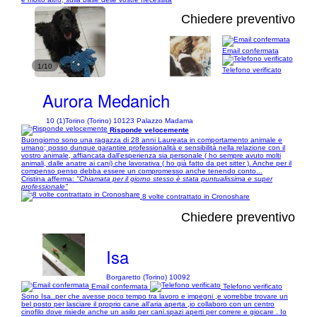
Chiedere preventivo
Email confermata
1/10
Telefono verificato
Aurora Medanich
10 (1)
Torino (Torino) 10123 Palazzo Madama
Risponde velocemente
Buongiorno sono una ragazza di 28 anni Laureata in comportamento animale e
umano; posso dunque garantire professionalità e sensibilità nella relazione con il
vostro animale, affiancata dall'esperienza sia personale ( ho sempre avuto molti
animali, dalle anatre ai cani) che lavorativa ( ho già fatto da pet sitter ). Anche per il
compenso penso debba essere un compromesso anche tenendo conto...
Cristina afferma:
"Chiamata per il giorno stesso è stata puntualissima e super
professionale"
8 volte contrattato in Cronoshare
Chiedere preventivo
Isa
Borgaretto (Torino) 10092
Email confermata
Telefono verificato
Sono Isa..per che avesse poco tempo tra lavoro e impegni ,e vorrebbe trovare un
bel posto per lasciare il proprio cane all'aria aperta ,io collaboro con un centro
cinofilo dove risiede anche un asilo per cani.spazi aperti per correre e giocare . Io