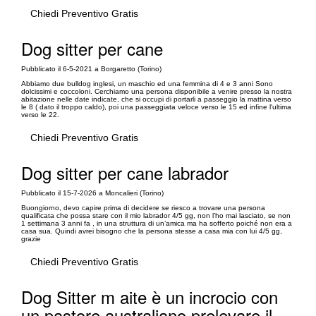
Chiedi Preventivo Gratis
Dog sitter per cane
Pubblicato il 6-5-2021 a Borgaretto (Torino)
Abbiamo due bulldog inglesi, un maschio ed una femmina di 4 e 3 anni Sono
dolcissimi e coccoloni. Cerchiamo una persona disponibile a venire presso la nostra
abitazione nelle date indicate, che si occupi di portarli a passeggio la mattina verso
le 8 ( dato il troppo caldo), poi una passeggiata veloce verso le 15 ed infine l'ultima
verso le 22.
Chiedi Preventivo Gratis
Dog sitter per cane labrador
Pubblicato il 15-7-2026 a Moncalieri (Torino)
Buongiorno, devo capire prima di decidere se riesco a trovare una persona
qualificata che possa stare con il mio labrador 4/5 gg, non l’ho mai lasciato, se non
1 settimana 3 anni fa , in una struttura di un’amica ma ha sofferto poiché non era a
casa sua. Quindi avrei bisogno che la persona stesse a casa mia con lui 4/5 gg,
grazie
Chiedi Preventivo Gratis
Dog Sitter m aite è un incrocio con
un pastore australiano prelevare il