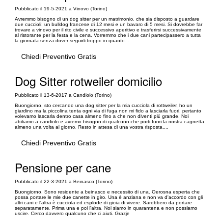
Pubblicato il 19-5-2021 a Vinovo (Torino)
Avremmo bisogno di un dog sitter per un matrimonio, che sia disposto a guardare
due cuccioli: un bulldog francese di 12 mesi e un bavaro di 5 mesi. Si dovrebbe far
trovare a vinovo per il rito civile e successivo aperitivo e trasferirsi successivamente
al ristorante per la festa e la cena. Vorremmo che i due cani partecipassero a tutta
la giornata senza dover seguirli troppo in quanto...
Chiedi Preventivo Gratis
Dog Sitter rotweiler domicilio
Pubblicato il 13-6-2017 a Candiolo (Torino)
Buongiorno, sto cercando una dog sitter per la mia cucciola di rottweiler, ho un
giardino ma la piccolina tenta ogni via di fuga non mi fido a lasciarla fuori, pertanto
volevamo lascarla dentro casa almeno fino a che non diventi più grande. Noi
abitiamo a candiolo e avremo bisogno di qualcuno che porti fuori la nostra cagnetta
almeno una volta al giorno. Resto in attesa di una vostra risposta....
Chiedi Preventivo Gratis
Pensione per cane
Pubblicato il 22-3-2021 a Beinasco (Torino)
Buongiorno, Sono residente a beinasco e necessito di una. Oerosna esperta che
possa portare le mie due canette in giro. Una è anziana e non va d'accordo con gli
altri cani e l'altra è cucciola ed esplode di gioia di vivere. Sarebbero da portare
separatamente. Prima una e poi l'altra. Noi siamo in quarantena e non possiamo
uscire. Cerco davvero qualcuno che ci aiuti. Grazje