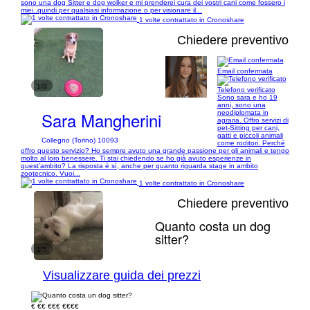
sono una dog Sitter e dog wolker e mi prenderei cura dei vostri cani come fossero i
miei..quindi per qualsiasi informazione o per visionare il...
1 volte contrattato in Cronoshare
Chiedere preventivo
Email confermata
1/3
Telefono verificato
Sono sara e ho 19
anni, sono una
Sara Mangherini
neodiplomata in
agraria. Offro servizi di
pet-Sitting per cani,
gatti e piccoli animali
Collegno (Torino) 10093
come roditori. Perché
offro questo servizio? Ho sempre avuto una grande passione per gli animali e tengo
molto al loro benessere. Ti stai chiedendo se ho già avuto esperienze in
quest’ambito? La risposta è sì, anche per quanto riguarda stage in ambito
zootecnico. Vuoi...
1 volte contrattato in Cronoshare
Chiedere preventivo
Quanto costa un dog
sitter?
1/5
Visualizzare guida dei prezzi
€
€€
€€€
€€€€