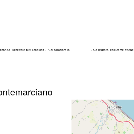
 cliccando “Accettare tutti i cookies”. Puoi cambiare la
configurazione
, e/o rifiutare, cosi come otten
 Montemarciano