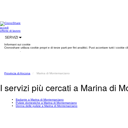
accedi
offerte di lavoro
SERVIZI
Informani sui cookie
Cronoshare utilizza cookie propri e di terze parti per fini analitici. Puoi accettare tutti i cookie
informazioni
.
Provincia di Ancona
Marina di Montemarciano
I servizi più cercati a Marina di
Badante a Marina di Montemarciano
Pulizie domestiche a Marina di Montemarciano
Donna delle pulizie a Marina di Montemarciano