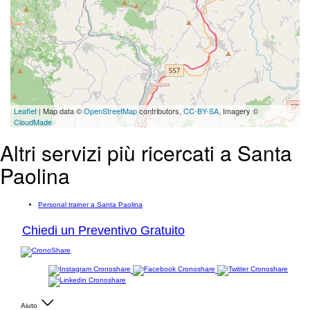
Leaflet
| Map data ©
OpenStreetMap
contributors,
CC-BY-SA
, Imagery ©
CloudMade
Altri servizi più ricercati a Santa
Paolina
Personal trainer a Santa Paolina
Chiedi un Preventivo Gratuito
Aiuto