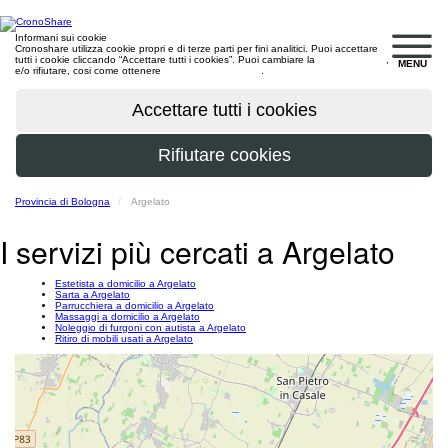
Informani sui cookie
Cronoshare utilizza cookie propri e di terze parti per fini analitici. Puoi accettare
tutti i cookie cliccando “Accettare tutti i cookies”. Puoi cambiare la
configurazione
,
MENU
e/o rifiutare, cosi come ottenere
maggiori informazioni
.
Provincia di Bologna
Argelato
I servizi più cercati a Argelato
Estetista a domicilio a Argelato
Sarta a Argelato
Parrucchiera a domicilio a Argelato
Massaggi a domicilio a Argelato
Noleggio di furgoni con autista a Argelato
Ritiro di mobili usati a Argelato