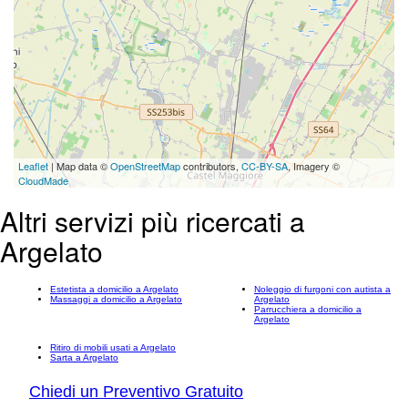
Leaflet
| Map data ©
OpenStreetMap
contributors,
CC-BY-SA
, Imagery ©
CloudMade
Altri servizi più ricercati a
Argelato
Estetista a domicilio a Argelato
Noleggio di furgoni con autista a
Massaggi a domicilio a Argelato
Argelato
Parrucchiera a domicilio a
Argelato
Ritiro di mobili usati a Argelato
Sarta a Argelato
Chiedi un Preventivo Gratuito