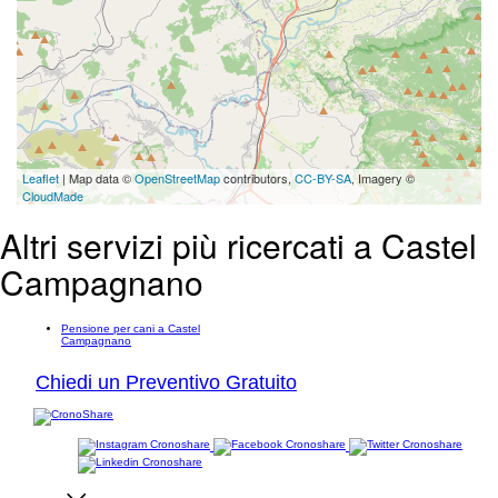
Leaflet
| Map data ©
OpenStreetMap
contributors,
CC-BY-SA
, Imagery ©
CloudMade
Altri servizi più ricercati a Castel
Campagnano
Pensione per cani a Castel
Campagnano
Chiedi un Preventivo Gratuito