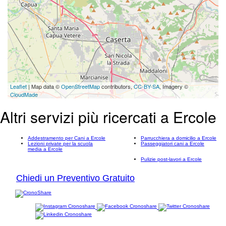
Leaflet
| Map data ©
OpenStreetMap
contributors,
CC-BY-SA
, Imagery ©
CloudMade
Altri servizi più ricercati a Ercole
Addestramento per Cani a Ercole
Parrucchiera a domicilio a Ercole
Lezioni private per la scuola
Passeggiatori cani a Ercole
media a Ercole
Pulizie post-lavori a Ercole
Chiedi un Preventivo Gratuito