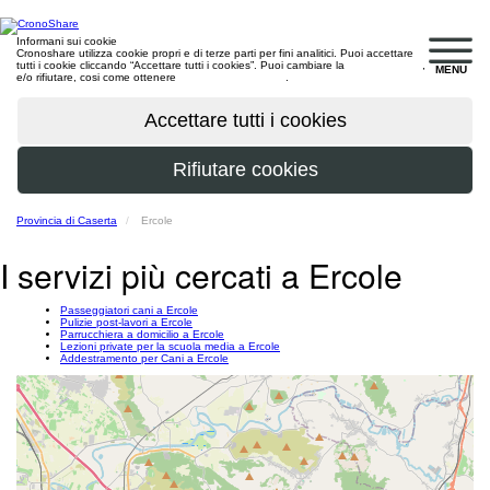
Informani sui cookie
Cronoshare utilizza cookie propri e di terze parti per fini analitici. Puoi accettare
tutti i cookie cliccando “Accettare tutti i cookies”. Puoi cambiare la
configurazione
,
MENU
e/o rifiutare, cosi come ottenere
maggiori informazioni
.
Provincia di Caserta
Ercole
I servizi più cercati a Ercole
Passeggiatori cani a Ercole
Pulizie post-lavori a Ercole
Parrucchiera a domicilio a Ercole
Lezioni private per la scuola media a Ercole
Addestramento per Cani a Ercole