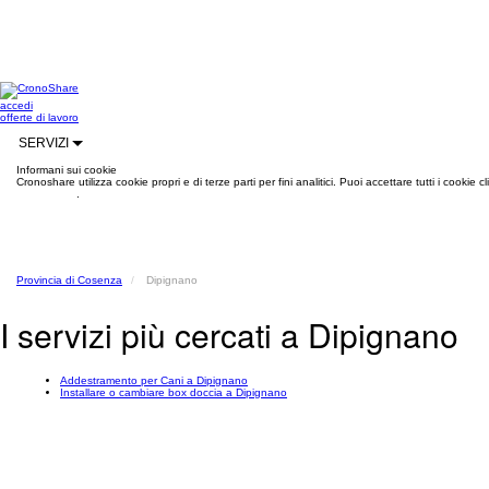
accedi
offerte di lavoro
SERVIZI
Informani sui cookie
Cronoshare utilizza cookie propri e di terze parti per fini analitici. Puoi accettare tutti i cookie
informazioni
.
Provincia di Cosenza
Dipignano
I servizi più cercati a Dipignano
Addestramento per Cani a Dipignano
Installare o cambiare box doccia a Dipignano