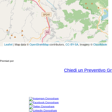
Leaflet
| Map data ©
OpenStreetMap
contributors,
CC-BY-SA
, Imagery ©
CloudMade
Premiati per
Chiedi un Preventivo Gr