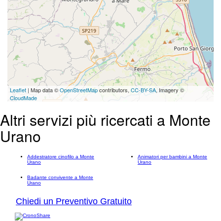
Leaflet
| Map data ©
OpenStreetMap
contributors,
CC-BY-SA
, Imagery ©
CloudMade
Altri servizi più ricercati a Monte
Urano
Addestratore cinofilo a Monte
Animatori per bambini a Monte
Urano
Urano
Badante convivente a Monte
Urano
Chiedi un Preventivo Gratuito