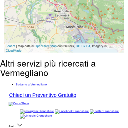
Leaflet
| Map data ©
OpenStreetMap
contributors,
CC-BY-SA
, Imagery ©
CloudMade
Altri servizi più ricercati a
Vermegliano
Badante a Vermegliano
Chiedi un Preventivo Gratuito
Aiuto