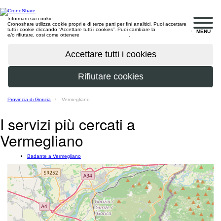
Informani sui cookie
Cronoshare utilizza cookie propri e di terze parti per fini analitici. Puoi accettare
tutti i cookie cliccando “Accettare tutti i cookies”. Puoi cambiare la
configurazione
,
MENU
e/o rifiutare, cosi come ottenere
maggiori informazioni
.
Provincia di Gorizia
Vermegliano
I servizi più cercati a
Vermegliano
Badante a Vermegliano