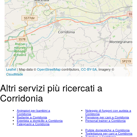
Leaflet
| Map data ©
OpenStreetMap
contributors,
CC-BY-SA
, Imagery ©
CloudMade
Altri servizi più ricercati a
Corridonia
Animatori per bambini a
Noleggio di furgoni con autista a
Corridonia
Corridonia
Badante a Corridonia
Pensione per cani a Corridonia
Estetista a domicilio a Corridonia
Personal trainer a Corridonia
Falegnami a Corridonia
Pulizie domestiche a Corridonia
Toelettatura per cani a Corridonia
Tuttofare a Corridonia