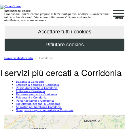
Informani sui cookie
Cronoshare utilizza cookie propri e di terze parti per fini analitici. Puoi accettare
tutti i cookie cliccando “Accettare tutti i cookies”. Puoi cambiare la
configurazione
,
MENU
e/o rifiutare, cosi come ottenere
maggiori informazioni
.
Provincia di Macerata
Corridonia
I servizi più cercati a Corridonia
Badante a Corridonia
Estetista a domicilio a Corridonia
Pulizie domestiche a Corridonia
Tuttofare a Corridonia
Pensione per cani a Corridonia
Falegnami a Corridonia
Personal trainer a Corridonia
Toelettatura per cani a Corridonia
Animatori per bambini a Corridonia
Noleggio di furgoni con autista a Corridonia