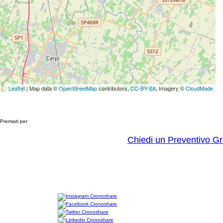
Leaflet
| Map data ©
OpenStreetMap
contributors,
CC-BY-SA
, Imagery ©
CloudMade
Premiati per
Chiedi un Preventivo Gr