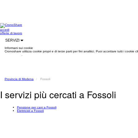
accedi
offerte di lavoro
SERVIZI
Informani sui cookie
Cronoshare utilizza cookie propri e di terze parti per fini analitici. Puoi accettare tutti i cookie
informazioni
.
Provincia di Modena
Fossoli
I servizi più cercati a Fossoli
Pensione per cani a Fossoli
Elettricisti a Fossoli