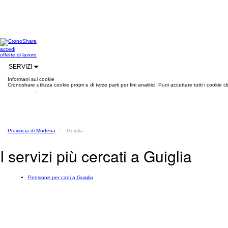
accedi
offerte di lavoro
SERVIZI
Informani sui cookie
Cronoshare utilizza cookie propri e di terze parti per fini analitici. Puoi accettare tutti i cookie
informazioni
.
Provincia di Modena
Guiglia
I servizi più cercati a Guiglia
Pensione per cani a Guiglia