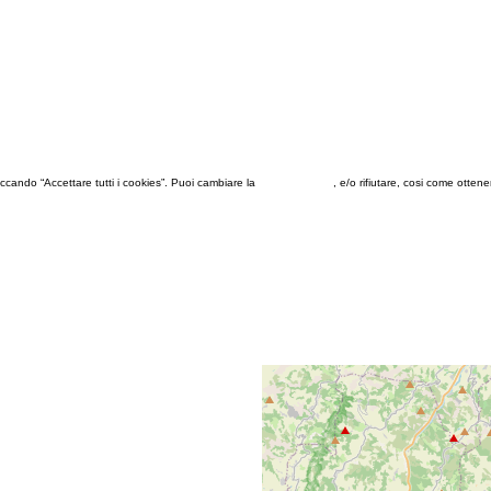
 cliccando “Accettare tutti i cookies”. Puoi cambiare la
configurazione
, e/o rifiutare, cosi come otten