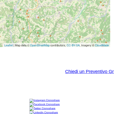
Leaflet
| Map data ©
OpenStreetMap
contributors,
CC-BY-SA
, Imagery ©
CloudMade
Chiedi un Preventivo Gr