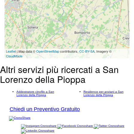
Leaflet
| Map data ©
OpenStreetMap
contributors,
CC-BY-SA
, Imagery ©
CloudMade
Altri servizi più ricercati a San
Lorenzo della Pioppa
Addestratore cinofilo a San
Residence per anziani a San
Lorenzo della Pioppa
Lorenzo della Pioppa
Chiedi un Preventivo Gratuito