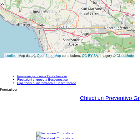
Leaflet
| Map data ©
OpenStreetMap
contributors,
CC-BY-SA
, Imagery ©
CloudMade
Pensione per cani a Boscotrecase
Ripetizioni di greco a Boscotrecase
Ripetizioni di matematica a Boscotrecase
Premiati per
Chiedi un Preventivo Gr