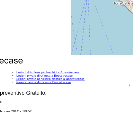
trecase
Lezioni di inglese per bambini a Boscotrecase
Lezioni private di chimica a Boscotrecase
Lezioni private per il liceo classico a Boscotrecase
Parrucchiera a domicilio a Boscotrecase
 preventivo Gratuito.