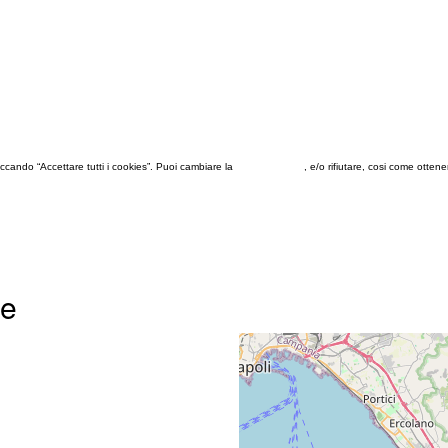
 cliccando “Accettare tutti i cookies”. Puoi cambiare la
configurazione
, e/o rifiutare, cosi come otten
se