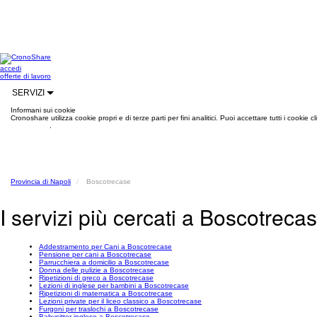
accedi
offerte di lavoro
SERVIZI
Informani sui cookie
Cronoshare utilizza cookie propri e di terze parti per fini analitici. Puoi accettare tutti i cookie
informazioni
.
Provincia di Napoli
Boscotrecase
I servizi più cercati a Boscotreca
Addestramento per Cani a Boscotrecase
Pensione per cani a Boscotrecase
Parrucchiera a domicilio a Boscotrecase
Donna delle pulizie a Boscotrecase
Ripetizioni di greco a Boscotrecase
Lezioni di inglese per bambini a Boscotrecase
Ripetizioni di matematica a Boscotrecase
Lezioni private per il liceo classico a Boscotrecase
Furgoni per traslochi a Boscotrecase
Babysitter inglese a Boscotrecase